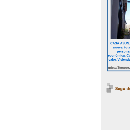
CASA ASUN. 
nueva, tot
personas
económica. Co
calor. Viviend
Desde 700 € quincena casa completa.Temporalmente 
Seguid