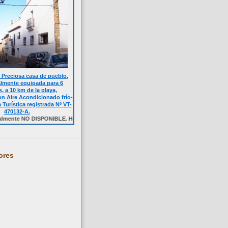
Preciosa casa de pueblo,
almente equipada para 6
, a 10 km de la playa,
n Aire Acondicionado frío-
a Turística registrada Nº VT-
470132-A.
NO DISPONIBLE. Haga click sobre la foto.
ores