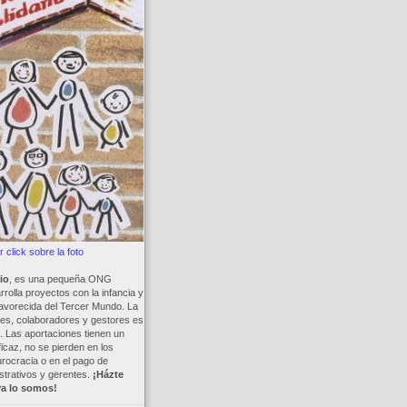
 click sobre la foto
io
, es una pequeña ONG
rolla proyectos con la infancia y
avorecida del Tercer Mundo. La
es, colaboradores y gestores es
a. Las aportaciones tienen un
ficaz, no se pierden en los
rocracia o en el pago de
trativos y gerentes.
¡Házte
ya lo somos!