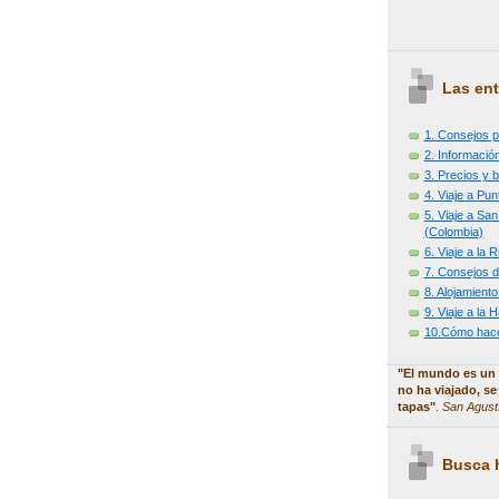
Las ent
1. Consejos p
2. Información
3. Precios y b
4. Viaje a Pu
5. Viaje a Sa
(Colombia)
6. Viaje a la
7. Consejos d
8. Alojamiento
9. Viaje a la
10.Cómo hacer
"El mundo es un 
no ha viajado, se
tapas"
.
San Agust
Busca h