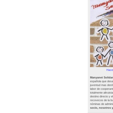
Hacer
Manyanet Solidar
española que desar
juventud mas desf
labor de cooperant
totalmente altruist
destino directo y e
recovecos de la bu
nóminas de adminis
socio, nosotros 