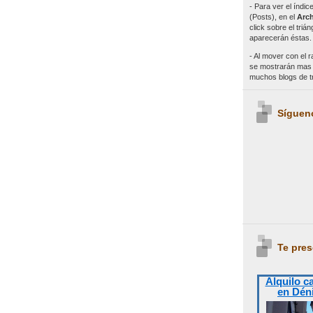
- Para ver el índi
(Posts), en el
Arch
click sobre el triá
aparecerán éstas.
- Al mover con el r
se mostrarán mas e
muchos blogs de 
Síguen
Te pres
Alquilo c
en Dén