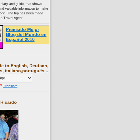
 diary and guide, that shows
and valuable information to make
world. The trip has been made
 a Travel Agent.
Premiado Mejor
Blog del Mundo en
Español 2010
te to English, Deutsch,
s, italiano,português...
Translate
 Ricardo