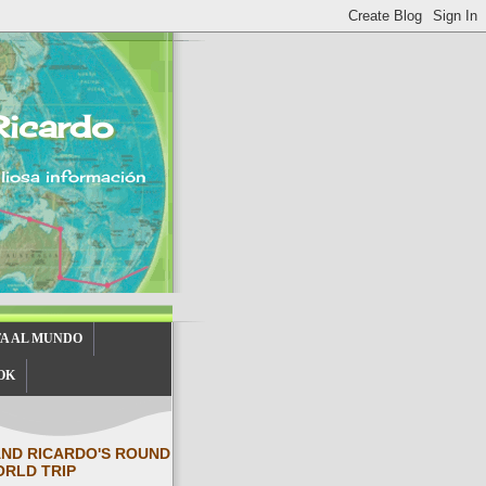
Ricardo
aliosa información
TA AL MUNDO
OK
AND RICARDO'S ROUND
ORLD TRIP