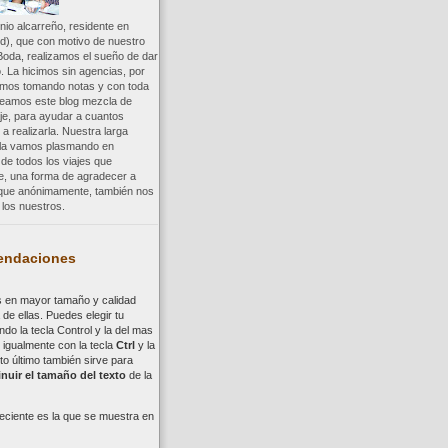
io alcarreño, residente en
d), que con motivo de nuestro
Boda, realizamos el sueño de dar
. La hicimos sin agencias, por
uimos tomando notas y con toda
reamos este blog mezcla de
aje, para ayudar a cuantos
a realizarla. Nuestra larga
a la vamos plasmando en
 de todos los viajes que
re, una forma de agradecer a
, que anónimamente, también nos
los nuestros.
ndaciones
s en mayor tamaño y calidad
de ellas. Puedes elegir tu
ndo la tecla
Control
y la del mas
,
i
gualmente con la tecla
Ctrl
y la
to último también sirve para
nuir el tamaño del texto
de la
eciente es la que se muestra en