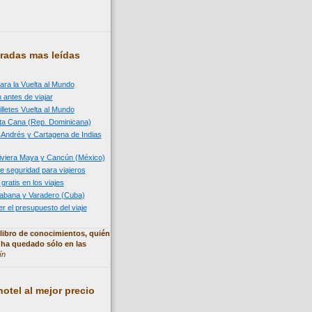
radas mas leídas
ara la Vuelta al Mundo
 antes de viajar
illetes Vuelta al Mundo
nta Cana (Rep. Dominicana)
n Andrés y Cartagena de Indias
 Riviera Maya y Cancún (México)
e seguridad para viajeros
 gratis en los viajes
 Habana y Varadero (Cuba)
 el presupuesto del viaje
libro de conocimientos, quién
 ha quedado sólo en las
ín
otel al mejor precio