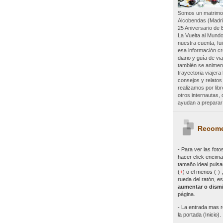
Somos un matrimon
Alcobendas (Madri
25 Aniversario de 
La Vuelta al Mundo
nuestra cuenta, f
esa información c
diario y guía de vi
también se animen 
trayectoria viajer
consejos y relatos
realizamos por lib
otros internautas
ayudan a preparar 
Recome
- Para ver las
foto
hacer click encima 
tamaño ideal pulsa
(
+
)
o el menos (
-
)
rueda del ratón, es
aumentar o dismi
página.
- La entrada mas r
la portada (Inicio).