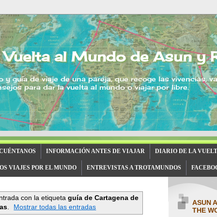
 Vuelta al Mundo de Asun y 
o y guía de viaje de una pareja, que recoge las vivencias, v
sejos para dar la vuelta al mundo o viajar por libre.
 CUÉNTANOS
INFORMACIÓN ANTES DE VIAJAR
DIARIO DE LA VUEL
OS VIAJES POR EL MUNDO
ENTREVISTAS A TROTAMUNDOS
FACEBO
trada con la etiqueta
guía de Cartagena de
ASUN 
ias
.
Mostrar todas las entradas
THE W