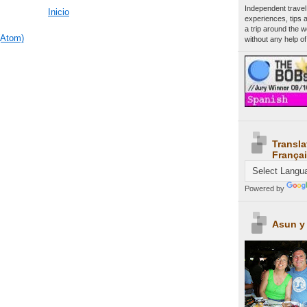
Independent travel
Inicio
experiences, tips 
a trip around the 
(Atom)
without any help of
Transla
Françai
Powered by
Asun y