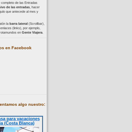
ce completo de las Entradas
ivo de las entradas
, hacer
ngulo que antecede al mes y
atón la
barra lateral
(Scrollbar),
nlaces (links), por ejemplo,
trotamundos en
Gente Viajera
.
os en Facebook
entamos algo nuestro:
asa para vacaciones
ia (Costa Blanca)