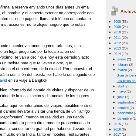
irma la reserva enviando unos días antes un email.
Archivo
sta, el nombre y el aspecto exterior no corresponde con
internet, no le pagues, llama al teléfono de contacto
►
2008
(53)
 instrucciones, no te alojes, seguro que te están
►
2009
(24)
►
2010
(21)
►
2011
(20)
►
2012
(20)
uede suceder visitando lugares turísticos, si al
►
2013
(20)
de un lugar preguntas por la localización del
▼
2014
(19)
ximo, te van a decir que hoy esta cerrado y acto
►
enero
(2)
 un taxista para que te lleven a otro, que
►
febrero
(2)
sta en el otro extremo de la ciudad. Por supuesto, el
▼
marzo
(2)
ará la comisión del taxista por haberle conseguido ese
Guía de Berl
avid
en su viaje a Bangkok.
Los timos en 
►
abril
(2)
bien informado del horario de visitas y disponer de un
►
mayo
(2)
idea de la localización y distancias de los lugares.
►
junio
(2)
►
septiembre
bar aquí los infortunios del viajero, posiblemente el
►
octubre
(2)
el camino llevarte a visitar una tienda de un “
amigo
►
noviembre
(
xcepcionales
”, cuando en realidad es una tienda
►
diciembre
(1
umentarán tu precio directamente proporcional a la
►
2015
(14)
rán al conductor en gratitud por haberles llevado un
►
2016
(6)
re mucho en la India, tanto en hoteles, restaurantes,
►
2017
(1)