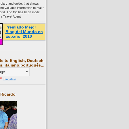
 diary and guide, that shows
and valuable information to make
world. The trip has been made
 a Travel Agent.
Premiado Mejor
Blog del Mundo en
Español 2010
te to English, Deutsch,
s, italiano,português...
Translate
 Ricardo