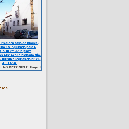
Preciosa casa de pueblo,
almente equipada para 6
, a 10 km de la playa,
n Aire Acondicionado frío-
a Turística registrada Nº VT-
470132-A.
PONIBLE. Haga click sobre la foto.
ores