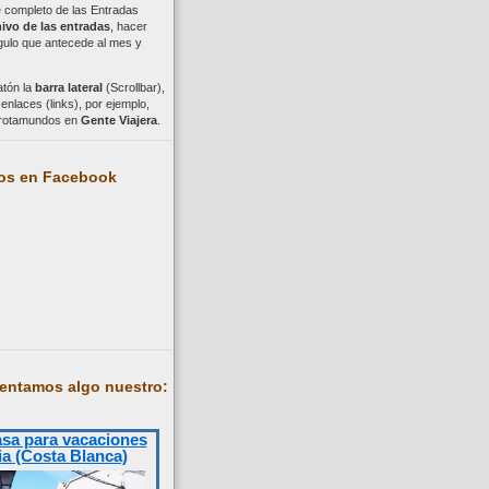
ce completo de las Entradas
ivo de las entradas
, hacer
ngulo que antecede al mes y
atón la
barra lateral
(Scrollbar),
nlaces (links), por ejemplo,
trotamundos en
Gente Viajera
.
os en Facebook
entamos algo nuestro:
asa para vacaciones
ia (Costa Blanca)