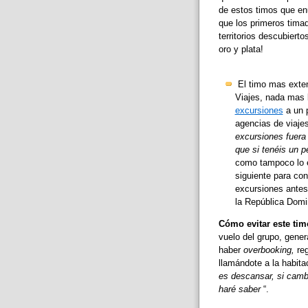
de estos timos que en
que los primeros tima
territorios descubiert
oro y plata!
El timo mas exten
Viajes, nada mas 
excursiones
a un p
agencias de viajes
excursiones fuera
que si tenéis un p
como tampoco lo e
siguiente para con
excursiones antes
la República Domi
Cómo evitar este tim
vuelo del grupo, gener
haber
overbooking,
reg
llamándote a la habitac
es descansar, si cambi
haré saber
“.