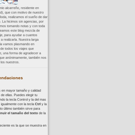
io alcarreño, residente en
d), que con motivo de nuestro
Boda, realizamos el sueño de dar
. La hicimos sin agencias, por
uimos tomando notas y con toda
reamos este blog mezcla de
aje, para ayudar a cuantos
a realizarla. Nuestra larga
a la vamos plasmando en
 de todos los viajes que
re, una forma de agradecer a
, que anónimamente, también nos
los nuestros.
ndaciones
s en mayor tamaño y calidad
de ellas. Puedes elegir tu
ndo la tecla
Control
y la del mas
,
i
gualmente con la tecla
Ctrl
y la
to último también sirve para
nuir el tamaño del texto
de la
eciente es la que se muestra en