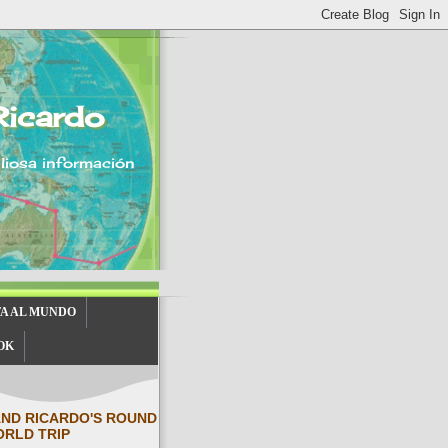
Ricardo
aliosa información
TA AL MUNDO
OK
AND RICARDO'S ROUND
ORLD TRIP