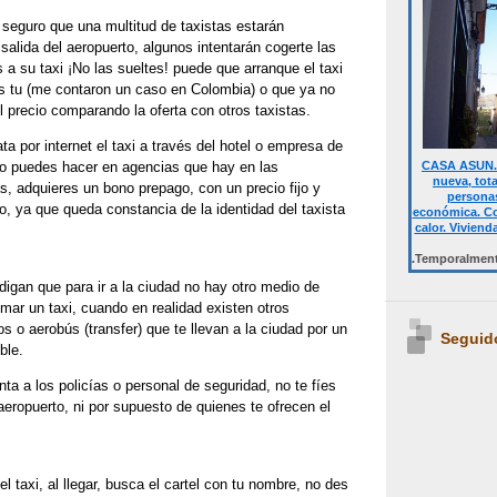
e, seguro que una multitud de taxistas estarán
salida del aeropuerto, algunos intentarán cogerte las
s a su taxi ¡No las sueltes! puede que arranque el taxi
s tu (me contaron un caso en Colombia) o que ya no
 precio comparando la oferta con otros taxistas.
ta por internet el taxi a través del hotel o empresa de
CASA ASUN. 
lo puedes hacer en agencias que hay en las
nueva, tot
, adquieres un bono prepago, con un precio fijo y
personas
 ya que queda constancia de la identidad del taxista
económica. Co
calor. Viviend
Desde 700 € quincena casa completa.Temporalmente NO DIS
digan que para ir a la ciudad no hay otro medio de
mar un taxi, cuando en realidad existen otros
os o aerobús (transfer) que te llevan a la ciudad por un
Seguid
ble.
ta a los policías o personal de seguridad, no te fíes
eropuerto, ni por supuesto de quienes te ofrecen el
l taxi, al llegar, busca el cartel con tu nombre, no des