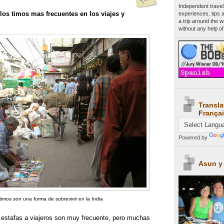
Independent travel
os timos mas frecuentes en los viajes y
experiences, tips 
a trip around the 
without any help of
Transla
Françai
Powered by
Asun y
timos son una forma de sobrevivir en la India
estafas a viajeros son muy frecuente, pero muchas