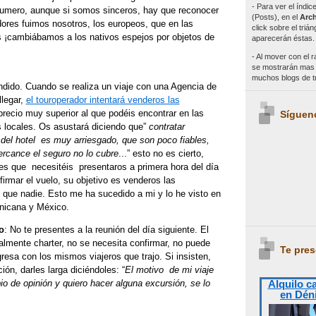
- Para ver el índi
umero, aunque si somos sinceros, hay que reconocer
(Posts), en el
Arch
dores fuimos nosotros, los europeos, que en las
click sobre el triá
os ¡cambiábamos a los nativos espejos por objetos de
aparecerán éstas.
- Al mover con el r
se mostrarán mas e
muchos blogs de 
dido. Cuando se realiza un viaje con una Agencia de
llegar,
el touroperador intentará venderos las
recio muy superior al que podéis encontrar en las
Síguen
 locales. Os asustará diciendo que”
contratar
 del hotel es muy arriesgado, que son poco fiables,
ercance el seguro no lo cubre
...” esto no es cierto,
s que necesitéis presentaros a primera hora del día
firmar el vuelo, su objetivo es venderos las
 que nadie. Esto me ha sucedido a mi y lo he visto en
nicana y México.
o
: No te presentes a la reunión del día siguiente. El
almente charter, no se necesita confirmar, no puede
Te pres
resa con los mismos viajeros que trajo. Si insisten,
ión, darles larga diciéndoles: “
El motivo de mi viaje
Alquilo c
o de opinión y quiero hacer alguna excursión, se lo
en Dén