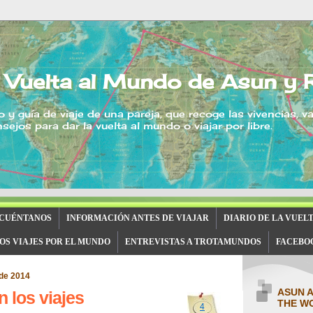
 Vuelta al Mundo de Asun y 
o y guía de viaje de una pareja, que recoge las vivencias, v
sejos para dar la vuelta al mundo o viajar por libre.
 CUÉNTANOS
INFORMACIÓN ANTES DE VIAJAR
DIARIO DE LA VUEL
OS VIAJES POR EL MUNDO
ENTREVISTAS A TROTAMUNDOS
FACEBO
de 2014
ASUN 
 los viajes
THE W
4