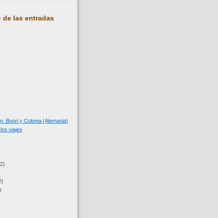
 de las entradas
ín, Bonn y Colonia (Alemania)
los viajes
(2)
2)
)