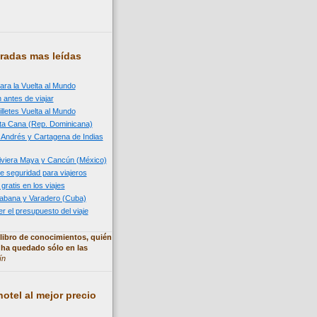
radas mas leídas
ara la Vuelta al Mundo
 antes de viajar
illetes Vuelta al Mundo
nta Cana (Rep. Dominicana)
n Andrés y Cartagena de Indias
 Riviera Maya y Cancún (México)
e seguridad para viajeros
 gratis en los viajes
 Habana y Varadero (Cuba)
 el presupuesto del viaje
libro de conocimientos, quién
 ha quedado sólo en las
ín
otel al mejor precio