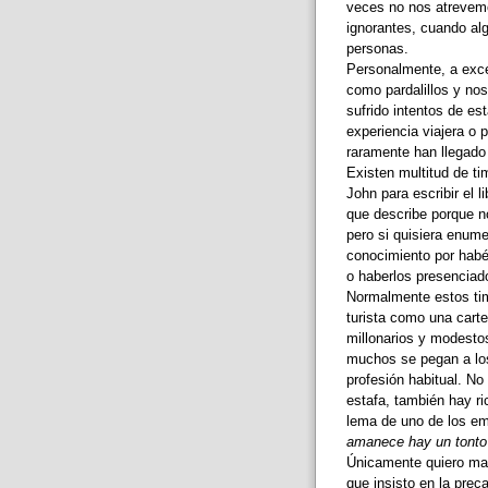
veces no nos atrevem
ignorantes, cuando alg
personas.
Personalmente, a exce
como pardalillos y no
sufrido intentos de est
experiencia viajera o
raramente han llegad
Existen multitud de ti
John para escribir el 
que describe porque no
pero si quisiera enume
conocimiento por habér
o haberlos presenciado
Normalmente estos tim
turista como una carte
millonarios y modestos
muchos se pegan a los 
profesión habitual. No
estafa, también hay r
lema de uno de los em
amanece hay un tonto
Únicamente quiero mani
que insisto en la prec