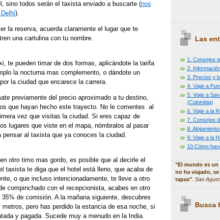
l, sino todos serán el taxista enviado a buscarte (
nos
Delhi
).
er la reserva, acuerda claramente el lugar que te
ren una cartulina con tu nombre.
Las ent
1. Consejos p
xi, te pueden timar de dos formas, aplicándote la tarifa
2. Información
mplo la nocturna mas complemento, o dándote un
3. Precios y b
por la ciudad que encarece la carrera.
4. Viaje a Pu
5. Viaje a Sa
ate previamente del precio aproximado a tu destino,
(Colombia)
eros que hayan hecho este trayecto. No le comentes al
6. Viaje a la
imera vez que visitas la ciudad. Si eres capaz de
7. Consejos d
 los lugares que viste en el mapa, nómbralos al pasar
8. Alojamiento
rá pensar al taxista que ya conoces la ciudad.
9. Viaje a la
10.Cómo hacer
n otro timo mas gordo, es posible que al decirle el
"El mundo es un 
el taxista te diga que el hotel está lleno, que acaba de
no ha viajado, se
iente, o que incluso intencionadamente, te lleve a otro
tapas"
.
San Agust
nde compinchado con el recepcionista, acabes en otro
el 35% de comisión. A la mañana siguiente, descubres
Busca h
 metros, pero has perdido la estancia de esa noche, si
ratada y pagada. Sucede muy a menudo en la India.