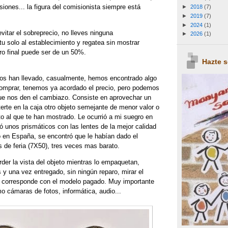
siones... la figura del comisionista siempre está
►
2018
(7)
►
2019
(7)
►
2024
(1)
vitar el sobreprecio, no lleves ninguna
►
2026
(1)
u solo al establecimiento y regatea sin mostrar
ro final puede ser de un 50%.
Hazte 
nos han llevado, casualmente, hemos encontrado algo
comprar, tenemos ya acordado el precio, pero podemos
 Que nos den el cambiazo. Consiste en aprovechar un
rte en la caja otro objeto semejante de menor valor o
to al que te han mostrado. Le ocurrió a mi suegro en
 unos prismáticos con las lentes de la mejor calidad
lo en España, se encontró que le habían dado el
 de feria (7X50), tres veces mas barato.
der la vista del objeto mientras lo empaquetan,
s y una vez entregado, sin ningún reparo, mirar el
si corresponde con el modelo pagado. Muy importante
o cámaras de fotos, informática, audio...