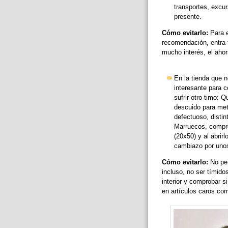
transportes, excur
presente.
Cómo evitarlo:
Para e
recomendación, entra t
mucho interés, el ahor
En la tienda que 
interesante para 
sufrir otro timo:
descuido para mete
defectuoso, distin
Marruecos, compró
(20x50) y al abrir
cambiazo por unos
Cómo evitarlo:
No per
incluso, no ser tímido
interior y comprobar 
en artículos caros com