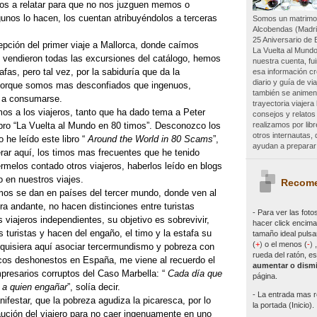
os a relatar para que no nos juzguen memos o
unos lo hacen, los cuentan atribuyéndolos a terceras
Somos un matrimon
Alcobendas (Madri
25 Aniversario de 
pción del primer viaje a Mallorca, donde caímos
La Vuelta al Mundo
s vendieron todas las excursiones del catálogo, hemos
nuestra cuenta, f
afas, pero tal vez, por la sabiduría que da la
esa información c
diario y guía de vi
 porque somos mas desconfiados que ingenuos,
también se animen 
o a consumarse.
trayectoria viajer
mos a los viajeros, tanto que ha dado tema a Peter
consejos y relatos
realizamos por lib
libro “La Vuelta al Mundo en 80 timos”. Desconozco los
otros internautas
 he leído este libro “
Around the World in 80 Scams
”,
ayudan a preparar 
rar aquí, los timos mas frecuentes que he tenido
melos contado otros viajeros, haberlos leído en blogs
 en nuestros viajes.
Recome
os se dan en países del tercer mundo, donde ven al
ra andante, no hacen distinciones entre turistas
- Para ver las
foto
 viajeros independientes, su objetivo es sobrevivir,
hacer click encima 
turistas y hacen del engaño, el timo y la estafa su
tamaño ideal pulsa
(
+
)
o el menos (
-
)
 quisiera aquí asociar tercermundismo y pobreza con
rueda del ratón, es
icos deshonestos en España, me viene al recuerdo el
aumentar o dismi
presarios corruptos del Caso Marbella: “
Cada día que
página.
 a quien engañar
”, solía decir.
- La entrada mas r
festar, que la pobreza agudiza la picaresca, por lo
la portada (Inicio).
aución del viajero para no caer ingenuamente en uno