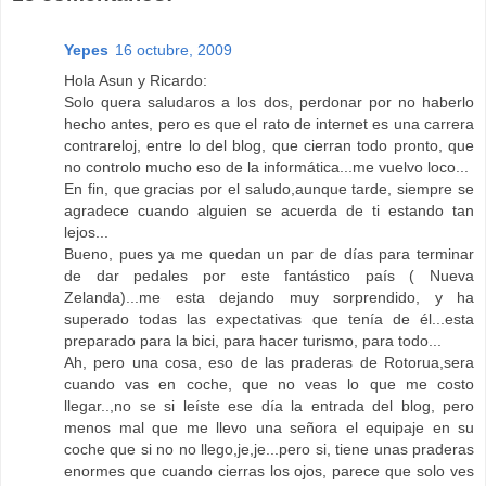
Yepes
16 octubre, 2009
Hola Asun y Ricardo:
Solo quera saludaros a los dos, perdonar por no haberlo
hecho antes, pero es que el rato de internet es una carrera
contrareloj, entre lo del blog, que cierran todo pronto, que
no controlo mucho eso de la informática...me vuelvo loco...
En fin, que gracias por el saludo,aunque tarde, siempre se
agradece cuando alguien se acuerda de ti estando tan
lejos...
Bueno, pues ya me quedan un par de días para terminar
de dar pedales por este fantástico país ( Nueva
Zelanda)...me esta dejando muy sorprendido, y ha
superado todas las expectativas que tenía de él...esta
preparado para la bici, para hacer turismo, para todo...
Ah, pero una cosa, eso de las praderas de Rotorua,sera
cuando vas en coche, que no veas lo que me costo
llegar..,no se si leíste ese día la entrada del blog, pero
menos mal que me llevo una señora el equipaje en su
coche que si no no llego,je,je...pero si, tiene unas praderas
enormes que cuando cierras los ojos, parece que solo ves