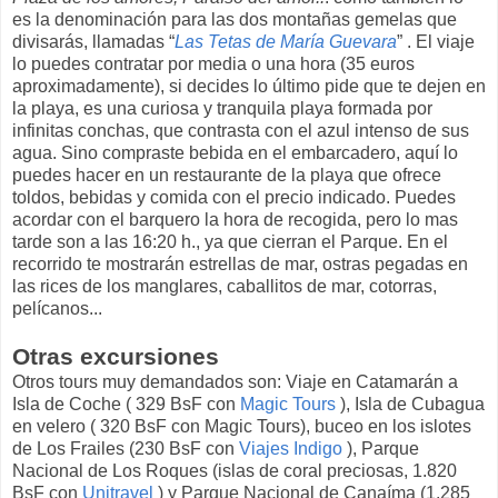
es la denominación para las dos montañas gemelas que
divisarás, llamadas “
Las Tetas de María Guevara
” . El viaje
lo puedes contratar por media o una hora (35 euros
aproximadamente), si decides lo último pide que te dejen en
la playa, es una curiosa y tranquila playa formada por
infinitas conchas, que contrasta con el azul intenso de sus
agua. Sino compraste bebida en el embarcadero, aquí lo
puedes hacer en un restaurante de la playa que ofrece
toldos, bebidas y comida con el precio indicado. Puedes
acordar con el barquero la hora de recogida, pero lo mas
tarde son a las 16:20 h., ya que cierran el Parque. En el
recorrido te mostrarán estrellas de mar, ostras pegadas en
las rices de los manglares, caballitos de mar, cotorras,
pelícanos...
Otras excursiones
Otros tours muy demandados son: Viaje en Catamarán a
Isla de Coche ( 329 BsF con
Magic Tours
), Isla de Cubagua
en velero ( 320 BsF con Magic Tours), buceo en los islotes
de Los Frailes (230 BsF con
Viajes Indigo
), Parque
Nacional de Los Roques (islas de coral preciosas, 1.820
BsF con
Unitravel
) y Parque Nacional de Canaíma (1.285