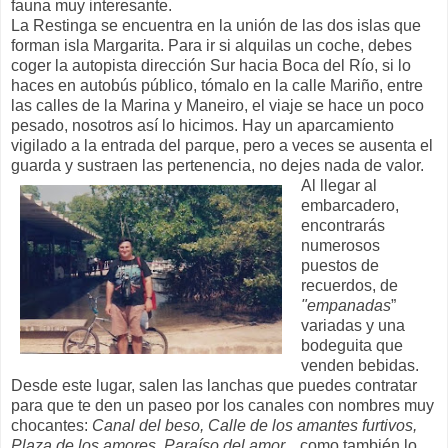
fauna muy interesante.
La Restinga se encuentra en la unión de las dos islas que
forman isla Margarita. Para ir si alquilas un coche, debes
coger la autopista dirección Sur hacia Boca del Río, si lo
haces en autobús público, tómalo en la calle Mariño, entre
las calles de la Marina y Maneiro, el viaje se hace un poco
pesado, nosotros así lo hicimos. Hay un aparcamiento
vigilado a la entrada del parque, pero a veces se ausenta el
guarda y sustraen las pertenencia, no dejes nada de valor.
Al llegar al
embarcadero,
encontrarás
numerosos
puestos de
recuerdos, de
"empanadas
”
variadas y una
bodeguita que
venden bebidas.
Desde este lugar, salen las lanchas que puedes contratar
para que te den un paseo por los canales con nombres muy
chocantes:
Canal del beso, Calle de los amantes furtivos,
Plaza de los amores, Paraíso del amor..
. como también lo