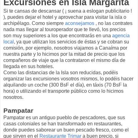
Excursiones en Isla Margarita
Si te cansas de descansar ( ¡ suena a eslogan publicitario !
), puedes dejar el hotel y aprovechar para visitar la isla o
archipélago. Como siempre
aconsejamos
, no las contrates
nada mas llegar al touroperador que te llevó, los precios
son muy superiores a los que encontrarás en una
agencia
local
, ya que utilizan los servicios de éstas y se cobran su
comisión, por ejemplo, nosotros viajamos a Canaíma por
nuestra parte y lo hicimos por la mitad de precio que los
compañeros de viaje que la contrataron el mismo día de
llegada en sus hoteles.
Como las distancias de la Isla son reducidas, podéis
organizar las excursiones vosotros mismos, lo podéis hacer
alquilando un coche (300 BsF el día), en táxis (70 BsF la
hora) o utilizando el transporte público como lo hicimos
nosotros.
Pampatar
Pampatar es un antiguo pueblo de pescadores, que sus
casas coloniales se han transformado en restaurantes,
donde puedes saborear un buen pescado fresco, como el
que sirven en el
Restaurante Trimar
a buen precio, si