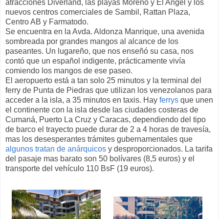
atracciones Diverland, las playas Moreno y El Angel y los
nuevos centros comerciales de Sambil, Rattan Plaza,
Centro AB y Farmatodo.
Se encuentra en la Avda. Aldonza Manrique, una avenida
sombreada por grandes mangos al alcance de los
paseantes. Un lugareño, que nos enseñó su casa, nos
contó que un español indigente, prácticamente vivía
comiendo los mangos de ese paseo.
El aeropuerto está a tan solo 25 minutos y la terminal del
ferry de Punta de Piedras que utilizan los venezolanos para
acceder a la isla, a 35 minutos en taxis. Hay
ferrys
que unen
el continente con la isla desde las ciudades costeras de
Cumaná, Puerto La Cruz y Caracas, dependiendo del tipo
de barco el trayecto puede durar de 2 a 4 horas de travesía,
mas los desesperantes trámites gubernamentales que
algunos tratan de anárquicos
y desproporcionados. La tarifa
del pasaje mas barato son 50 bolívares (8,5 euros) y el
transporte del vehículo 110 BsF (19 euros).