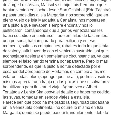
de Jorge Luis Vivas, Marisol y su hijo Luis Fernando que
habían venido en coche desde San Cristóbal (Edo.Táchira)
a pasar unos días a Isla Margarita, nos sorprendió, que en
pleno vuelo de Isla Margarita a Canaíma, nos mostrasen
una pistola que llevaban siempre encima y nos lo
justificaron, contándonos que algunos venezolanos les
había sucedido encontrarse tirado en mitad de la carretera
una persona, habían parado para exiliarla y en ese
momento, salir sus compinches, robarles todo lo que tenía
de valor y salir huyendo con el vehículo sustraído, así que
aconsejaba acelerar en semejantes circunstancias, ya que
siempre el falso herido termina por apartarse. Pero lo mas
sorprendente, es que la pistola no fue detectada por el
escáner del aeropuerto de Porlamar, en cambio a mi, me
velaron todas fotos (supongo que fue allí), podréis vosotros
mismos apreciar una franja en las pocas que se salvaron y
he utilizado para ilustrar el viaje. Agradezco a Albert
Tortajada y Lenka Skalosova el detalle de haberme cedido
las suyas, tomadas en sendos viajes a esta isla.
Parece ser, que poco ha mejorado la seguridad ciudadana
en la Venezuela continental, no ocurre lo mismo en Isla
Margarita, donde se puede pasear tranquilamente, debido