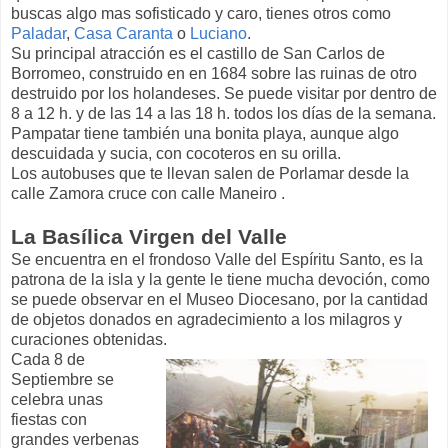
buscas algo mas sofisticado y caro, tienes otros como
Paladar
,
Casa Caranta
o
Luciano
.
Su principal atracción es el castillo de San Carlos de
Borromeo, construido en en 1684 sobre las ruinas de otro
destruido por los holandeses. Se puede visitar por dentro de
8 a 12 h. y de las 14 a las 18 h. todos los días de la semana.
Pampatar tiene también una bonita playa, aunque algo
descuidada y sucia, con cocoteros en su orilla.
Los autobuses que te llevan salen de Porlamar desde la
calle Zamora cruce con calle Maneiro .
La Basílica Virgen del Valle
Se encuentra en el frondoso Valle del Espíritu Santo, es la
patrona de la isla y la gente le tiene mucha devoción, como
se puede observar en el Museo Diocesano, por la cantidad
de objetos donados en agradecimiento a los milagros y
curaciones obtenidas.
Cada 8 de
Septiembre se
celebra unas
fiestas con
grandes verbenas