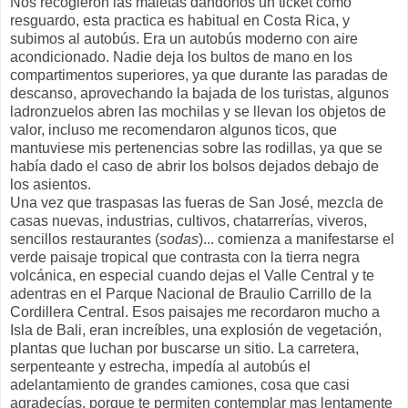
Nos recogieron las maletas dándonos un ticket como
resguardo, esta practica es habitual en Costa Rica, y
subimos al autobús. Era un autobús moderno con aire
acondicionado. Nadie deja los bultos de mano en los
compartimentos superiores, ya que durante las paradas de
descanso, aprovechando la bajada de los turistas, algunos
ladronzuelos abren las mochilas y se llevan los objetos de
valor, incluso me recomendaron algunos ticos, que
mantuviese mis pertenencias sobre las rodillas, ya que se
había dado el caso de abrir los bolsos dejados debajo de
los asientos.
Una vez que traspasas las fueras de San José, mezcla de
casas nuevas, industrias, cultivos, chatarrerías, viveros,
sencillos restaurantes (
sodas
)... comienza a manifestarse el
verde paisaje tropical que contrasta con la tierra negra
volcánica, en especial cuando dejas el Valle Central y te
adentras en el Parque Nacional de Braulio Carrillo de la
Cordillera Central. Esos paisajes me recordaron mucho a
Isla de Bali, eran increíbles, una explosión de vegetación,
plantas que luchan por buscarse un sitio. La carretera,
serpenteante y estrecha, impedía al autobús el
adelantamiento de grandes camiones, cosa que casi
agradecías, porque te permiten contemplar mas lentamente