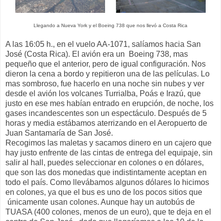
Llegando a Nueva York y el Boeing 738 que nos llevó a Costa Rica
A las 16:05 h., en el vuelo AA-1071, salíamos hacia San
José (Costa Rica). El avión era un Boeing 738, mas
pequeño que el anterior, pero de igual configuración. Nos
dieron la cena a bordo y repitieron una de las películas. Lo
mas sombroso, fue hacerlo en una noche sin nubes y ver
desde el avión los volcanes Turrialba, Poás e Irazú, que
justo en ese mes habían entrado en erupción, de noche, los
gases incandescentes son un espectáculo. Después de 5
horas y media estábamos aterrizando en el Aeropuerto de
Juan Santamaría de San José.
Recogimos las maletas y sacamos dinero en un cajero que
hay justo enfrente de las cintas de entrega del equipaje, sin
salir al hall, puedes seleccionar en colones o en dólares,
que son las dos monedas que indistintamente aceptan en
todo el país. Como llevábamos algunos dólares lo hicimos
en colones, ya que el bus es uno de los pocos sitios que
únicamente usan colones. Aunque hay un autobús de
TUASA (400 colones, menos de un euro), que te deja en el