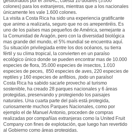
gestionados por el SINAC, cuesta 10 dólares (5.000
colones) para los extranjeros, mientras que a los nacionales
únicamente les vale 1.600 colones.
La visita a Costa Rica ha sido una experiencia gratificante
que animo a realizarla, seguro que no os arrepentiréis. Es
uno de los países mas pequeños de América, semejante a
la Comunidad de Aragón, pero con la diversidad biológica
mas grande del mundo, el 5% mundial se encuentra aquí.
Su situación privilegiada entre los dos océanos, su tierra
fértil y su clima tropical, la convierten en un paraíso
ecológico único donde se pueden encontrar mas de 10.000
especies de flora, 35.000 especies de insectos, 1.010
especies de peces, 850 especies de aves, 220 especies de
reptiles y 160 especies de anfibios, ¡todo un paraíso!
Costa Rica ha sabido sacarle provecho al turismo
sostenible, ha creado 28 parques nacionales y 6 áreas
protegidas, preservando y protegiendo los paisajes
naturales. Una cuarta parte del país está protegida,
curiosamente muchos Parques Nacionales, como por
ejemplo el de Manuel Antonio, proceden de compras
realizadas por compañías extranjeras como la United Fruit
Company con fines de explotación, que luego han revertido
al Gobierno como áreas protegidas.