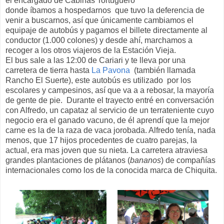
el encargado de Cabinas Tortuguero
donde íbamos a hospedarnos que tuvo la deferencia de
venir a buscarnos, así que únicamente cambiamos el
equipaje de autobús y pagamos el billete directamente al
conductor (1.000 colones) y desde ahí, marchamos a
recoger a los otros viajeros de la Estación Vieja.
El bus sale a las 12:00 de Cariari y te lleva por una
carretera de tierra hasta
La Pavona
(también llamada
Rancho El Suerte), este autobús es utilizado por los
escolares y campesinos, así que va a a rebosar, la mayoría
de gente de pie. Durante el trayecto entré en conversación
con Alfredo, un capataz al servicio de un terrateniente cuyo
negocio era el ganado vacuno, de él aprendí que la mejor
carne es la de la raza de vaca jorobada. Alfredo tenía, nada
menos, que 17 hijos procedentes de cuatro parejas, la
actual, era mas joven que su nieta. La carretera atraviesa
grandes plantaciones de plátanos (
bananos
) de compañías
internacionales como los de la conocida marca de Chiquita.