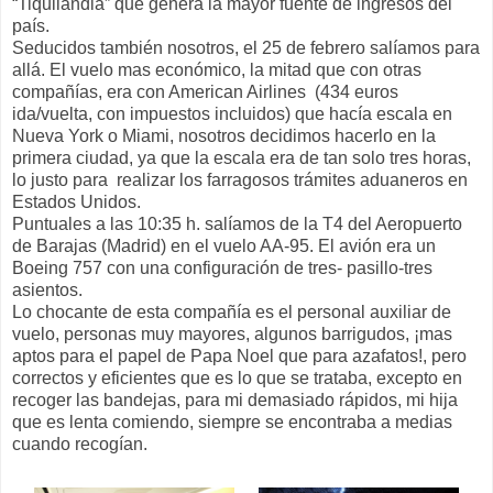
“Tiquilandia” que genera la mayor fuente de ingresos del
país.
Seducidos también nosotros, el 25 de febrero salíamos para
allá. El vuelo mas económico, la mitad que con otras
compañías, era con American Airlines (434 euros
ida/vuelta, con impuestos incluidos) que hacía escala en
Nueva York o Miami, nosotros decidimos hacerlo en la
primera ciudad, ya que la escala era de tan solo tres horas,
lo justo para realizar los farragosos trámites aduaneros en
Estados Unidos.
Puntuales a las 10:35 h. salíamos de la T4 del Aeropuerto
de Barajas (Madrid) en el vuelo AA-95. El avión era un
Boeing 757 con una configuración de tres- pasillo-tres
asientos.
Lo chocante de esta compañía es el personal auxiliar de
vuelo, personas muy mayores, algunos barrigudos, ¡mas
aptos para el papel de Papa Noel que para azafatos!, pero
correctos y eficientes que es lo que se trataba, excepto en
recoger las bandejas, para mi demasiado rápidos, mi hija
que es lenta comiendo, siempre se encontraba a medias
cuando recogían.