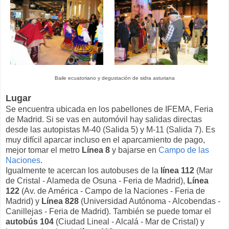
Baile ecuatoriano y degustación de sidra asturiana
Lugar
Se encuentra ubicada en los pabellones de IFEMA, Feria
de Madrid. Si se vas en automóvil hay salidas directas
desde las autopistas M-40 (Salida 5) y M-11 (Salida 7). Es
muy difícil aparcar incluso en el aparcamiento de pago,
mejor tomar el metro
Línea 8
y bajarse en
Campo de las
Naciones
.
Igualmente te acercan los autobuses de la
línea 112
(Mar
de Cristal - Alameda de Osuna - Feria de Madrid),
Línea
122
(Av. de América - Campo de la Naciones - Feria de
Madrid) y
Línea 828
(Universidad Autónoma - Alcobendas -
Canillejas - Feria de Madrid). También se puede tomar el
autobús 104
(Ciudad Lineal - Alcalá - Mar de Cristal) y