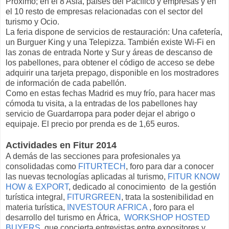
Próximo; en el 8 Asia, países del Pacífico y empresas y en
el 10 resto de empresas relacionadas con el sector del
turismo y Ocio.
La feria dispone de servicios de restauración: Una cafetería,
un Burguer King y una Telepizza. También existe Wi-Fi en
las zonas de entrada Norte y Sur y áreas de descanso de
los pabellones, para obtener el código de acceso se debe
adquirir una tarjeta prepago, disponible en los mostradores
de información de cada pabellón.
Como en estas fechas Madrid es muy frío, para hacer mas
cómoda tu visita, a la entradas de los pabellones hay
servicio de Guardarropa para poder dejar el abrigo o
equipaje. El precio por prenda es de 1,65 euros.
Actividades en Fitur 2014
A demás de las secciones para profesionales ya
consolidadas como
FITURTECH
, foro para dar a conocer
las nuevas tecnologías aplicadas al turismo,
FITUR KNOW
HOW & EXPORT
, dedicado al conocimiento de la gestión
turística integral,
FITURGREEN
, trata la sostenibilidad en
materia turística,
INVESTOUR AFRICA
, foro para el
desarrollo del turismo en África,
WORKSHOP HOSTED
BUYERS
, que concierta entrevistas entre expositores y