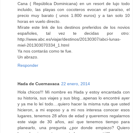
Cana ( República Dominicana) en un resort de lujo todo
incluido, las playas con cocoteros evocan el paraíso, el
precio muy barato ( unos 1.800 euros) y a tan solo 10
horas en vuelo directo.
Mírate este link de los destinos preferidos de los novios
españoles, tal vez te decidas por otro:
http://www.abc.es/viajar/destinos/20130307/abci-lunas-
miel-201303070334_1.html
Ya nos contarás como te fue.
Un abrazo.
Responder
Hada de Cuernavaca
22 enero, 2014
Hola chicos!!! Mi nombre es Hada y estoy encantada con
su historia, sus viajes y sus blog...apenas lo encontré ayer
y ya me lo leí todo....quiero hacer la misma ruta que usted
hicieron, a mi esposo y a mi nos interesa conocer esos
lugares, tenemos 28 años de edad y queremos regalarnos
este viaje de 30 años, así que tenemos tiempo para
planearlo, una pregunta ¿por donde empiezo? Quiero