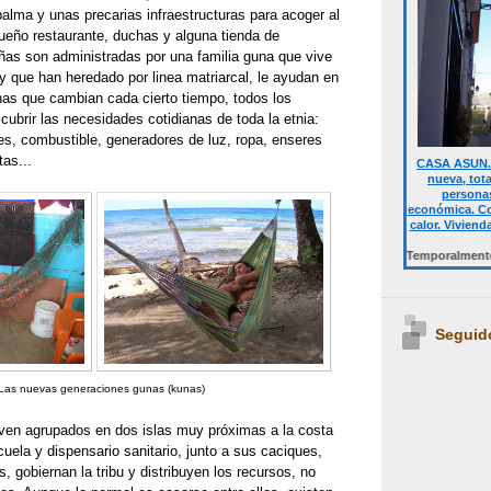
alma y unas precarias infraestructuras para acoger al
ueño restaurante, duchas y alguna tienda de
ñas son administradas por una familia guna que vive
y que han heredado por linea matriarcal, le ayudan en
enas que cambian cada cierto tiempo, todos los
cubrir las necesidades cotidianas de toda la etnia:
, combustible, generadores de luz, ropa, enseres
tas...
CASA ASUN. 
nueva, tot
personas
económica. Co
calor. Viviend
Desde 700 € quincena casa completa.Temporalmente NO DISP
Seguid
Las nuevas generaciones gunas (kunas)
iven agrupados en dos islas muy próximas a la costa
ela y dispensario sanitario, junto a sus caciques,
 gobiernan la tribu y distribuyen los recursos, no