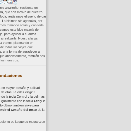
io alcarreño, residente en
d), que con motivo de nuestro
Boda, realizamos el sueño de dar
. La hicimos sin agencias, por
uimos tomando notas y con toda
reamos este blog mezcla de
aje, para ayudar a cuantos
a realizarla. Nuestra larga
a la vamos plasmando en
 de todos los viajes que
re, una forma de agradecer a
, que anónimamente, también nos
los nuestros.
ndaciones
s en mayor tamaño y calidad
de ellas. Puedes elegir tu
ndo la tecla
Control
y la del mas
,
i
gualmente con la tecla
Ctrl
y la
to último también sirve para
nuir el tamaño del texto
de la
eciente es la que se muestra en