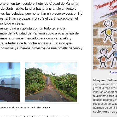
sporte en en taxi desde el hotel de Ciudad de Panamá
e Garti Tupile, lancha hasta la isla, alojamiento y
os las bebidas, que no tenían un precio excesivo: 1,5
os, 2 $ las cervezas y 0,75 $ el café, excepto en el
ncluido en éste.
mente, vino un taxista con un todo terreno a
entro de la Ciudad de Panamá subió a otra pareja de
gimos a un supermercado para comprar
snaks
y
a la tertulia de la noche en la isla. Es algo que
osotros ya íbamos provistos de una botella de vino y
Hacer
Manyanet Solidar
española que desar
juventud mas desf
labor de cooperant
totalmente altruist
destino directo y e
recovecos de la bu
nóminas de adminis
maneciendo y carretera hacia Guna Yala
socio, nosotros 