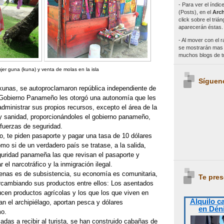
- Para ver el índi
(Posts), en el
Arch
click sobre el triá
aparecerán éstas.
- Al mover con el r
se mostrarán mas e
muchos blogs de 
jer guna (kuna) y venta de molas en la isla
Síguen
kunas, se autoproclamaron república independiente de
Gobierno Panameño les otorgó una autonomía que les
dministrar sus propios recursos, excepto el área de la
y sanidad, proporcionándoles el gobierno panameño,
fuerzas de seguridad.
rio, te piden pasaporte y pagar una tasa de 10 dólares
omo si de un verdadero país se tratase, a la salida,
guridad panameña las que revisan el pasaporte y
r el narcotráfico y la inmigración ilegal.
genas es de subsistencia, su economía es comunitaria,
Te pres
tercambiando sus productos entre ellos: Los asentados
ucen productos agrícolas y los que los que viven en
Alquilo c
an el archipiélago, aportan pesca y dólares
en Dén
mo.
adas a recibir al turista, se han construido cabañas de