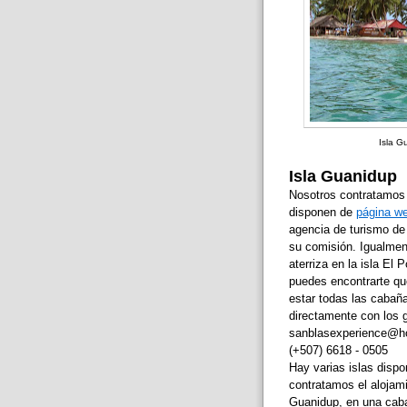
Isla G
Isla Guanidup
Nosotros contratamos 
disponen de
página w
agencia de turismo de
su comisión. Igualment
aterriza en la isla El 
puedes encontrarte que 
estar todas las cabañ
directamente con los g
sanblasexperience@hot
(+507) 6618 - 0505
Hay varias islas dispon
contratamos el alojam
Guanidup, en una caba