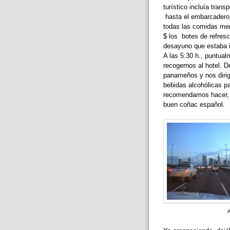
turístico incluía tran
hasta el embarcadero d
todas las comidas men
$ los botes de refresc
desayuno que estaba i
A las 5:30 h., puntual
recogernos al hotel. D
panameños y nos diri
bebidas alcohólicas par
recomendamos hacer, n
buen coñac español.
A