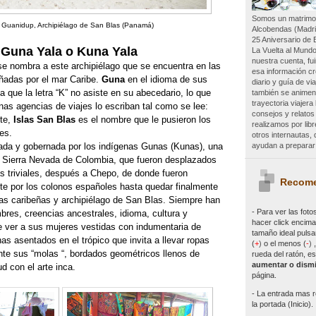
Somos un matrimon
a Guanidup, Archipiélago de San Blas (Panamá)
Alcobendas (Madri
25 Aniversario de 
, Guna Yala o Kuna Yala
La Vuelta al Mundo
nuestra cuenta, f
se nombra a este archipiélago que se encuentra en las
esa información c
adas por el mar Caribe.
Guna
en el idioma de sus
diario y guía de vi
a que la letra “K” no asiste en su abecedario, lo que
también se animen 
trayectoria viajer
nas agencias de viajes lo escriban tal como se lee:
consejos y relatos
nte,
Islas San Blas
es el nombre que le pusieron los
realizamos por lib
es.
otros internautas
ayudan a preparar 
tada y gobernada por los indígenas Gunas (Kunas), una
a Sierra Nevada de Colombia, que fueron desplazados
s triviales, después a Chepo, de donde fueron
Recome
 por los colonos españoles hasta quedar finalmente
as caribeñas y archipiélago de San Blas. Siempre han
- Para ver las
foto
res, creencias ancestrales, idioma, cultura y
hacer click encima 
e ver a sus mujeres vestidas con indumentaria de
tamaño ideal pulsa
s asentados en el trópico que invita a llevar ropas
(
+
)
o el menos (
-
)
nte sus “molas “, bordados geométricos llenos de
rueda del ratón, es
aumentar o dismi
ud con el arte inca.
página.
- La entrada mas r
la portada (Inicio).