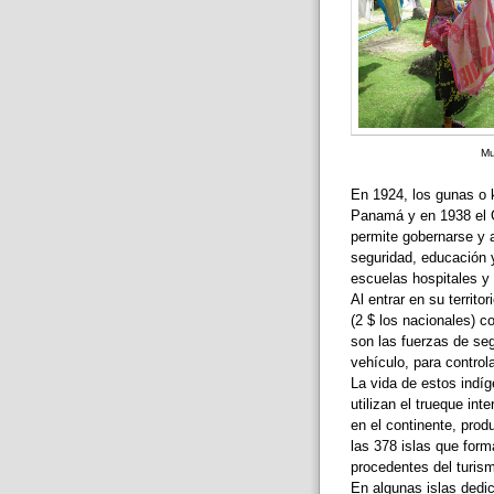
Mu
En 1924, los gunas o 
Panamá y en 1938 el 
permite gobernarse y a
seguridad, educación 
escuelas hospitales y 
Al entrar en su territo
(2 $ los nacionales) c
son las fuerzas de se
vehículo, para controla
La vida de estos indí
utilizan el trueque in
en el continente, prod
las 378 islas que form
procedentes del turis
En algunas islas dedic