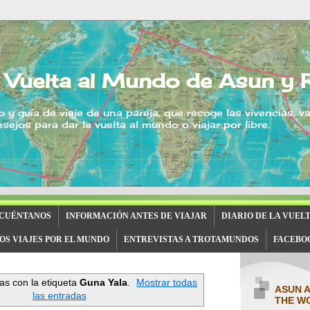
 Vuelta al Mundo de Asun y 
o y guía de viaje de una pareja, que recoge las vivencias, v
sejos para dar la vuelta al mundo o viajar por libre.
 CUÉNTANOS
INFORMACIÓN ANTES DE VIAJAR
DIARIO DE LA VUEL
OS VIAJES POR EL MUNDO
ENTREVISTAS A TROTAMUNDOS
FACEBO
as con la etiqueta
Guna Yala
.
Mostrar todas
ASUN 
las entradas
THE W