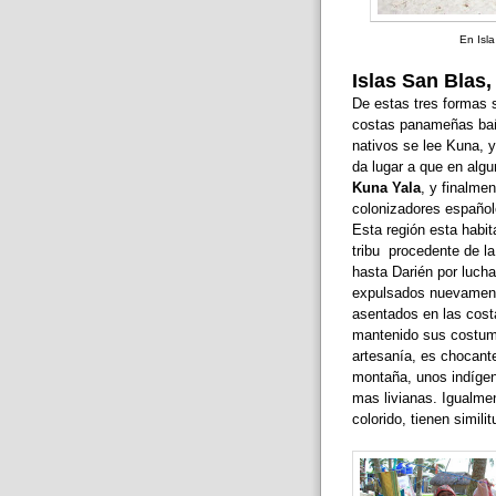
En Isl
Islas San Blas
De estas tres formas 
costas panameñas bañ
nativos se lee Kuna, y
da lugar a que en algu
Kuna Yala
, y finalme
colonizadores español
Esta región esta habi
tribu procedente de l
hasta Darién por lucha
expulsados nuevamente
asentados en las cost
mantenido sus costumb
artesanía, es chocant
montaña, unos indígena
mas livianas. Igualme
colorido, tienen similit