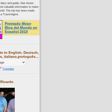
 diary and guide, that shows
and valuable information to make
world. The trip has been made
 a Travel Agent.
Premiado Mejor
Blog del Mundo en
Español 2010
te to English, Deutsch,
s, italiano,português...
Translate
 Ricardo