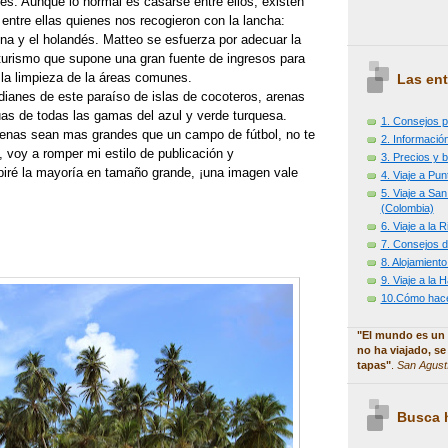
es. Aunque lo normal es casarse entre ellos, existen
 entre ellas quienes nos recogieron con la lancha:
una y el holandés. Matteo se esfuerza por adecuar la
 turismo que supone una gran fuente de ingresos para
s la limpieza de la áreas comunes.
Las ent
dianes de este paraíso de islas de cocoteros, arenas
uas de todas las gamas del azul y verde turquesa.
1. Consejos p
enas sean mas grandes que un campo de fútbol, no te
2. Información
 voy a romper mi estilo de publicación y
3. Precios y b
iré la mayoría en tamaño grande, ¡una imagen vale
4. Viaje a Pu
5. Viaje a Sa
(Colombia)
6. Viaje a la
7. Consejos d
8. Alojamiento
9. Viaje a la
10.Cómo hacer
"El mundo es un 
no ha viajado, se
tapas"
.
San Agust
Busca h