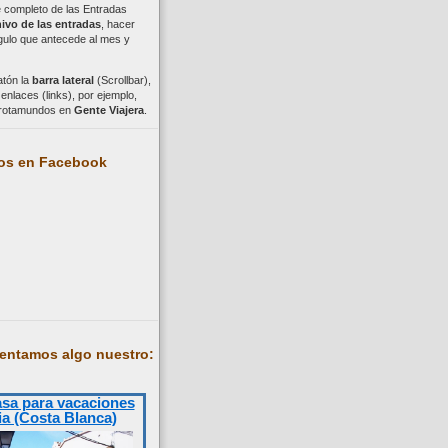
ce completo de las Entradas
ivo de las entradas
, hacer
ngulo que antecede al mes y
atón la
barra lateral
(Scrollbar),
nlaces (links), por ejemplo,
trotamundos en
Gente Viajera
.
os en Facebook
entamos algo nuestro:
asa para vacaciones
ia (Costa Blanca)