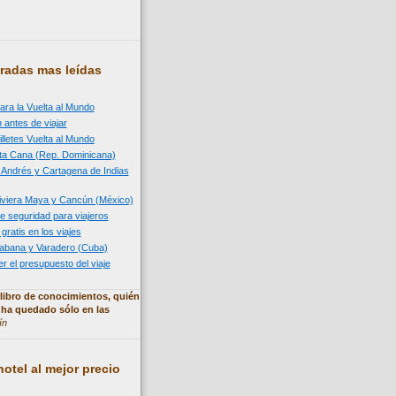
radas mas leídas
ara la Vuelta al Mundo
 antes de viajar
illetes Vuelta al Mundo
nta Cana (Rep. Dominicana)
n Andrés y Cartagena de Indias
 Riviera Maya y Cancún (México)
e seguridad para viajeros
 gratis en los viajes
 Habana y Varadero (Cuba)
 el presupuesto del viaje
libro de conocimientos, quién
 ha quedado sólo en las
ín
otel al mejor precio