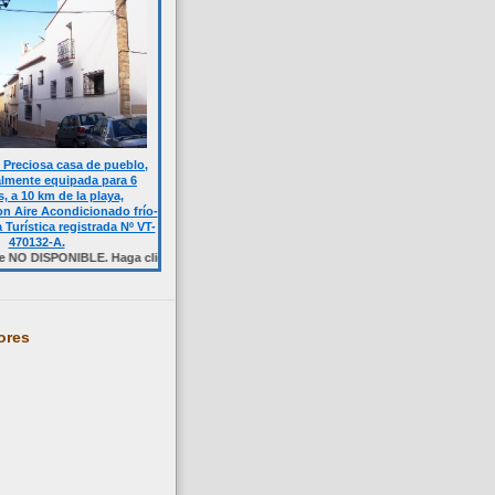
Preciosa casa de pueblo,
almente equipada para 6
, a 10 km de la playa,
n Aire Acondicionado frío-
a Turística registrada Nº VT-
470132-A.
ONIBLE. Haga click sobre la foto.
ores