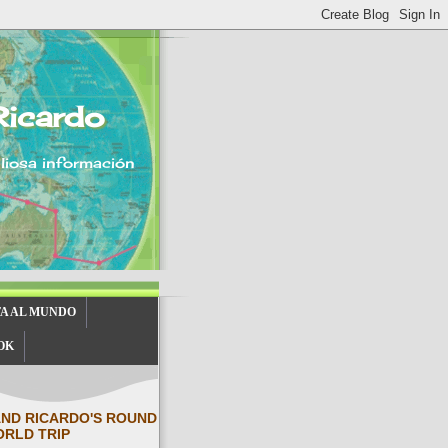
Ricardo
aliosa información
TA AL MUNDO
OK
AND RICARDO'S ROUND
ORLD TRIP