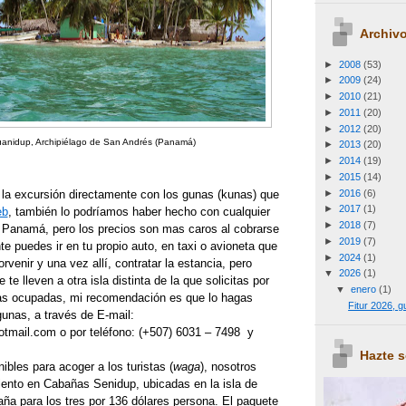
Archivo
►
2008
(53)
►
2009
(24)
►
2010
(21)
►
2011
(20)
►
2012
(20)
uanidup, Archipiélago de San Andrés (Panamá)
►
2013
(20)
►
2014
(19)
►
2015
(14)
►
2016
(6)
la excursión directamente con los gunas (kunas) que
►
2017
(1)
eb
, también lo podríamos haber hecho con cualquier
►
2018
(7)
 Panamá, pero los precios son mas caros al cobrarse
►
2019
(7)
e puedes ir en tu propio auto, en taxi o avioneta que
►
2024
(1)
Porvenir y una vez allí, contratar la estancia, pero
▼
2026
(1)
te lleven a otra isla distinta de la que solicitas por
▼
enero
(1)
as ocupadas, mi recomendación es que lo hagas
Fitur 2026, 
unas, a través de E-mail:
mail.com o por teléfono: (+507) 6031 – 7498 y
Hazte 
ibles para acoger a los turistas (
waga
), nosotros
iento en Cabañas Senidup, ubicadas en la isla de
ña para los tres por 136 dólares persona. El paquete