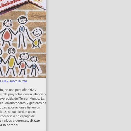
 click sobre la foto
io
, es una pequeña ONG
rolla proyectos con la infancia y
avorecida del Tercer Mundo. La
es, colaboradores y gestores es
a. Las aportaciones tienen un
ficaz, no se pierden en los
rocracia o en el pago de
trativos y gerentes.
¡Házte
ya lo somos!