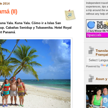
Independent travel
de 2014
experiences, tips 
má (II)
a trip around the 
without any help of
10
Guna Yala. Kuna Yala. Cómo ir a Islas San
dup. Cabañas Senidup y Tubasenika. Hotel Royal
rt Panamá
.
Transla
Françai
Powered by
Asun y