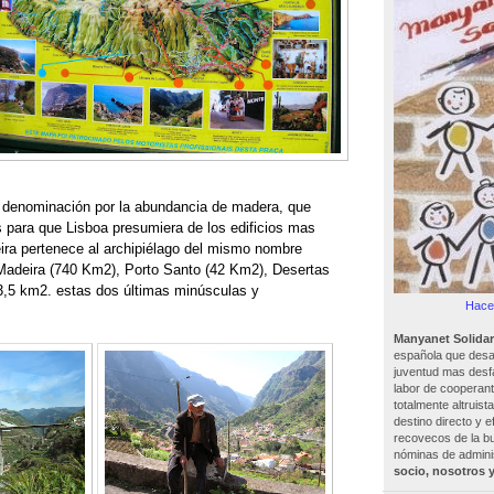
ia denominación por la abundancia de madera, que
s para que Lisboa presumiera de los edificios mas
ira pertenece al archipiélago del mismo nombre
 Madeira (740 Km2), Porto Santo (42 Km2), Desertas
3,5 km2. estas dos últimas minúsculas y
Hacer
Manyanet Solidar
española que desar
juventud mas desf
labor de cooperant
totalmente altruist
destino directo y e
recovecos de la bu
nóminas de adminis
socio, nosotros 