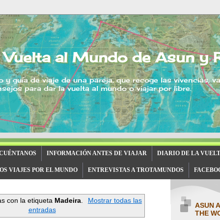
 Vuelta al Mundo de Asun y 
o y guía de viaje de una pareja, que recoge las vivencias, v
sejos para dar la vuelta al mundo o viajar por libre.
 CUÉNTANOS
INFORMACIÓN ANTES DE VIAJAR
DIARIO DE LA VUEL
OS VIAJES POR EL MUNDO
ENTREVISTAS A TROTAMUNDOS
FACEBO
s con la etiqueta
Madeira
.
Mostrar todas las
ASUN 
entradas
THE W