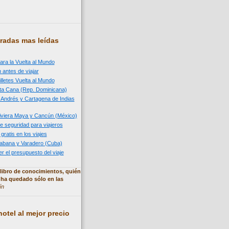
radas mas leídas
ara la Vuelta al Mundo
 antes de viajar
illetes Vuelta al Mundo
nta Cana (Rep. Dominicana)
n Andrés y Cartagena de Indias
 Riviera Maya y Cancún (México)
e seguridad para viajeros
 gratis en los viajes
 Habana y Varadero (Cuba)
 el presupuesto del viaje
libro de conocimientos, quién
 ha quedado sólo en las
ín
otel al mejor precio