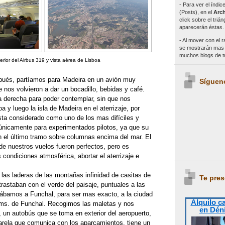
- Para ver el índi
(Posts), en el
Arch
click sobre el triá
aparecerán éstas.
- Al mover con el r
se mostrarán mas e
muchos blogs de 
erior del Airbus 319 y vista aérea de Lisboa
pués, partíamos para Madeira en un avión muy
Síguen
 nos volvieron a dar un bocadillo, bebidas y café.
a derecha para poder contemplar, sin que nos
a y luego la isla de Madeira en el aterrizaje, por
esta considerado como uno de los mas difíciles y
únicamente para experimentados pilotos, ya que su
n el último tramo sobre columnas encima del mar. El
de nuestros vuelos fueron perfectos, pero es
 condiciones atmosférica, abortar el aterrizaje e
las laderas de las montañas infinidad de casitas de
Te pres
trastaban con el verde del paisaje, puntuales a las
egábamos a Funchal, para ser mas exacto, a la ciudad
Alquilo c
ms. de Funchal. Recogimos las maletas y nos
en Dén
, un autobús que se toma en exterior del aeropuerto,
sarela que comunica con los aparcamientos, tiene un