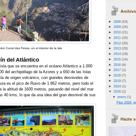
Archivo
►
2008
(53)
►
2009
(24)
►
2010
(21)
►
2011
(20)
►
2012
(20)
►
2013
(20)
dor Curral das Feiras, en el interior de la isla
►
2014
(19)
ín del Atlántico
►
2015
(14)
►
2016
(6)
 isla que se encuentra en el océano Atlántico a 1.000
►
2017
(1)
0 del archipiélago de la Azores y a 650 de las Islas
►
2018
(7)
la de origen volcánico, con grandes desniveles de
►
2019
(7)
ura es el pico de Ruivo de 1.862 metros, pero todo el
►
2024
(1)
ra la altitud de 1600 metros, pasando del nivel del mar
▼
2026
(1)
as 40 kms, lo que da una idea del gran desnivel de sus
▼
enero
(1)
Fitur 2026, 
Hazte 