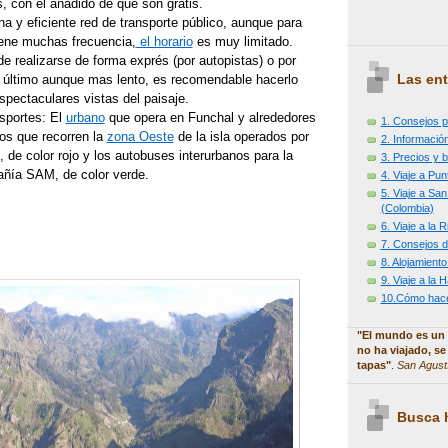
s, con el añadido de que son gratis.
a y eficiente red de transporte público, aunque para
iene muchas frecuencia,
el horario
es muy limitado.
 realizarse de forma exprés (por autopistas) o por
Las ent
to último aunque mas lento, es recomendable hacerlo
spectaculares vistas del paisaje.
nsportes: El
urbano
que opera en Funchal y alrededores
1. Consejos p
os que recorren la
zona Oeste
de la isla operados por
2. Información
de color rojo y los autobuses interurbanos para la
3. Precios y b
ñía SAM, de color verde.
4. Viaje a Pu
5. Viaje a Sa
(Colombia)
6. Viaje a la
7. Consejos d
8. Alojamiento
9. Viaje a la
10.Cómo hacer
"El mundo es un 
no ha viajado, se
tapas"
.
San Agust
Busca h