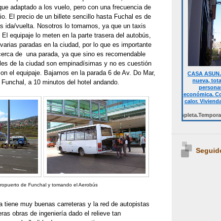
que adaptado a los vuelo, pero con una frecuencia de
o. El precio de un billete sencillo hasta Fuchal es de
s ida/vuelta. Nosotros lo tomamos, ya que un taxis
 El equipaje lo meten en la parte trasera del autobús,
varias paradas en la ciudad, por lo que es importante
a cerca de una parada, ya que sino es recomendable
lles de la ciudad son empinadísimas y no es cuestión
con el equipaje. Bajamos en la parada 6 de Av. Do Mar,
CASA ASUN. 
nueva, tot
 Funchal, a 10 minutos del hotel andando.
personas
económica. Co
calor. Viviend
Desde 700 € quincena casa completa.Temporalmente NO
Seguid
ropuerto de Funchal y tomando el Aerobús
a tiene muy buenas carreteras y la red de autopistas
as obras de ingeniería dado el relieve tan