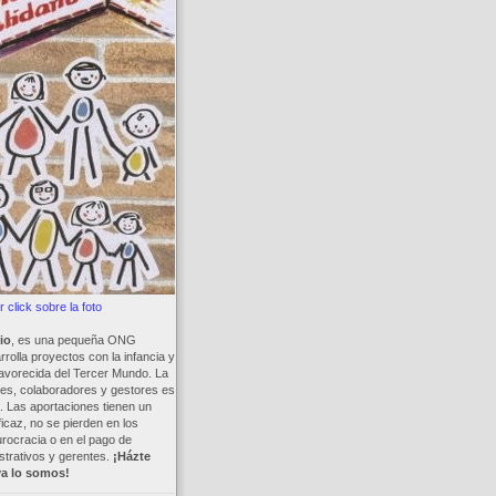
 click sobre la foto
io
, es una pequeña ONG
rolla proyectos con la infancia y
avorecida del Tercer Mundo. La
es, colaboradores y gestores es
a. Las aportaciones tienen un
ficaz, no se pierden en los
rocracia o en el pago de
trativos y gerentes.
¡Házte
ya lo somos!