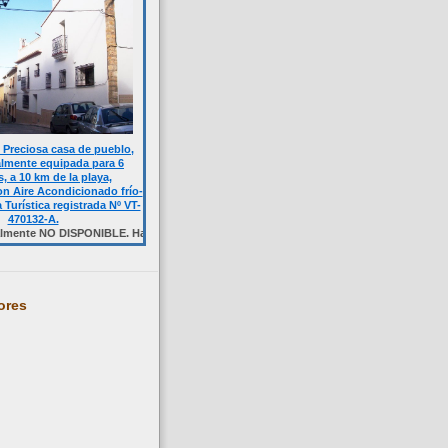
Preciosa casa de pueblo,
almente equipada para 6
, a 10 km de la playa,
n Aire Acondicionado frío-
a Turística registrada Nº VT-
470132-A.
 DISPONIBLE. Haga click sobre la foto.
ores