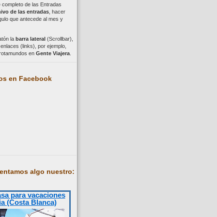
ce completo de las Entradas
ivo de las entradas
, hacer
ngulo que antecede al mes y
atón la
barra lateral
(Scrollbar),
nlaces (links), por ejemplo,
trotamundos en
Gente Viajera
.
os en Facebook
entamos algo nuestro:
asa para vacaciones
ia (Costa Blanca)