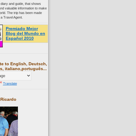
 diary and guide, that shows
and valuable information to make
world. The trip has been made
 a Travel Agent.
Premiado Mejor
Blog del Mundo en
Español 2010
te to English, Deutsch,
s, italiano,português...
Translate
 Ricardo