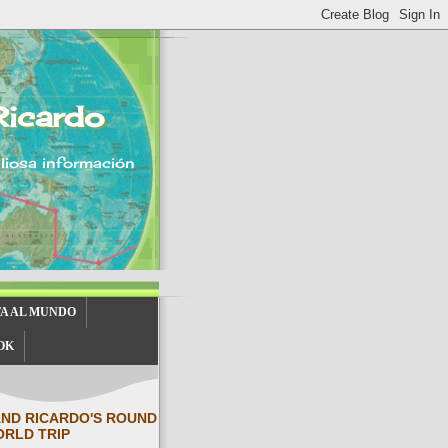
Ricardo
aliosa información
TA AL MUNDO
OK
AND RICARDO'S ROUND
ORLD TRIP