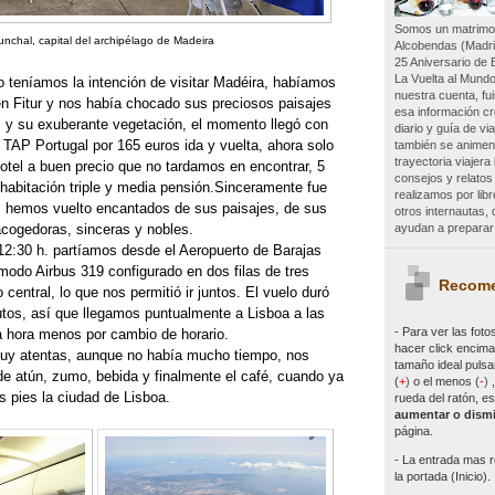
Somos un matrimon
unchal, capital del archipélago de Madeira
Alcobendas (Madri
25 Aniversario de 
La Vuelta al Mundo
 teníamos la intención de visitar Madéira, habíamos
nuestra cuenta, f
en Fitur y nos había chocado sus preciosos paisajes
esa información c
 y su exuberante vegetación, el momento llegó con
diario y guía de vi
 TAP Portugal por 165 euros ida y vuelta, ahora solo
también se animen 
trayectoria viajer
otel a buen precio que no tardamos en encontrar, 5
consejos y relatos
habitación triple y media pensión.Sinceramente fue
realizamos por lib
, hemos vuelto encantados de sus paisajes, de sus
otros internautas
ayudan a preparar 
acogedoras, sinceras y nobles.
12:30 h. partíamos desde el Aeropuerto de Barajas
modo Airbus 319 configurado en dos filas de tres
Recome
 central, lo que nos permitió ir juntos. El vuelo duró
utos, así que llegamos puntualmente a Lisboa a las
- Para ver las
foto
a hora menos por cambio de horario.
hacer click encima 
uy atentas, aunque no había mucho tiempo, nos
tamaño ideal pulsa
 de atún, zumo, bebida y finalmente el café, cuando ya
(
+
)
o el menos (
-
)
 pies la ciudad de Lisboa.
rueda del ratón, es
aumentar o dismi
página.
- La entrada mas r
la portada (Inicio).