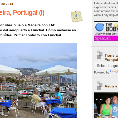
Independent travel
e de 2014
experiences, tips 
ira, Portugal (I)
a trip around the 
without any help of
5
por libre. Vuelo a Madeira con TAP
do del aeropuerto a Funchal. Cómo moverse en
rquídea. Primer contacto con Funchal.
Transla
Françai
Powered by
Asun y