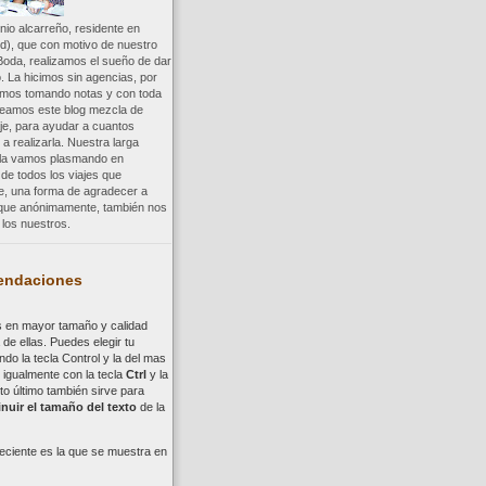
io alcarreño, residente en
d), que con motivo de nuestro
Boda, realizamos el sueño de dar
. La hicimos sin agencias, por
uimos tomando notas y con toda
reamos este blog mezcla de
aje, para ayudar a cuantos
a realizarla. Nuestra larga
a la vamos plasmando en
 de todos los viajes que
re, una forma de agradecer a
, que anónimamente, también nos
los nuestros.
ndaciones
s en mayor tamaño y calidad
de ellas. Puedes elegir tu
ndo la tecla
Control
y la del mas
,
i
gualmente con la tecla
Ctrl
y la
to último también sirve para
nuir el tamaño del texto
de la
eciente es la que se muestra en