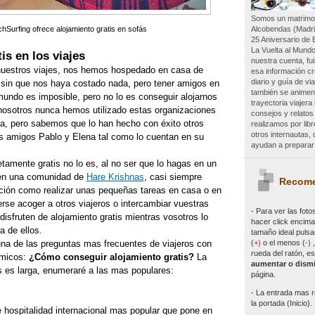
Somos un matrimon
Alcobendas (Madri
hSurfing ofrece alojamiento gratis en sofás
25 Aniversario de 
La Vuelta al Mundo
is en los viajes
nuestra cuenta, f
nuestros viajes, nos hemos hospedado en casa de
esa información c
diario y guía de vi
o sin que nos haya costado nada, pero tener amigos en
también se animen 
mundo es imposible, pero no lo es conseguir alojarnos
trayectoria viajer
 nosotros nunca hemos utilizado estas organizaciones
consejos y relatos
sta, pero sabemos que lo han hecho con éxito otros
realizamos por lib
otros internautas
s amigos Pablo y Elena tal como lo cuentan en su
ayudan a preparar 
tamente gratis no lo es, al no ser que lo hagas en un
 en una comunidad de
Hare Krishnas
, casi siempre
Recome
ación como realizar unas pequeñas tareas en casa o en
se acoger a otros viajeros o intercambiar vuestras
- Para ver las
foto
disfruten de alojamiento gratis mientras vosotros lo
hacer click encima 
a de ellos.
tamaño ideal pulsa
(
+
)
o el menos (
-
)
una de las preguntas mas frecuentes de viajeros con
rueda del ratón, es
micos:
¿Cómo conseguir alojamiento gratis?
La
aumentar o dismi
s es larga, enumeraré a las mas populares:
página.
- La entrada mas r
la portada (Inicio).
 hospitalidad internacional mas popular que pone en