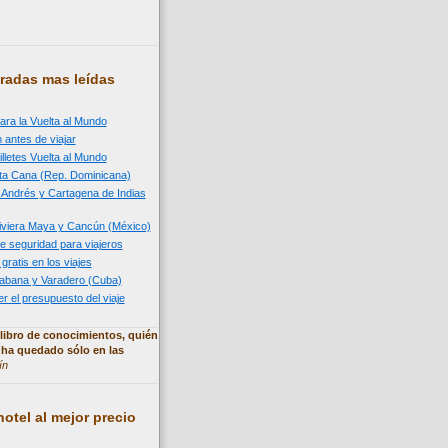
radas mas leídas
ara la Vuelta al Mundo
 antes de viajar
illetes Vuelta al Mundo
nta Cana (Rep. Dominicana)
n Andrés y Cartagena de Indias
 Riviera Maya y Cancún (México)
e seguridad para viajeros
 gratis en los viajes
 Habana y Varadero (Cuba)
 el presupuesto del viaje
libro de conocimientos, quién
 ha quedado sólo en las
ín
otel al mejor precio