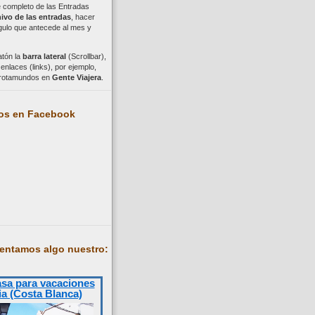
ce completo de las Entradas
ivo de las entradas
, hacer
ngulo que antecede al mes y
atón la
barra lateral
(Scrollbar),
nlaces (links), por ejemplo,
trotamundos en
Gente Viajera
.
os en Facebook
entamos algo nuestro:
asa para vacaciones
ia (Costa Blanca)