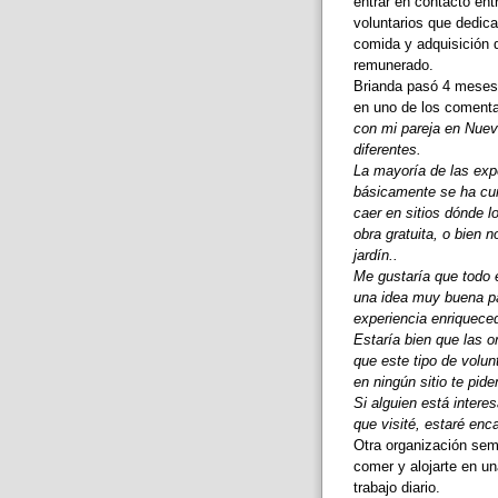
entrar en contacto ent
voluntarios que dedic
comida y adquisición 
remunerado.
Brianda pasó 4 meses 
en uno de los comenta
con mi pareja en Nuev
diferentes.
La mayoría de las exp
básicamente se ha cump
caer en sitios dónde l
obra gratuita, o bien n
jardín..
Me gustaría que todo 
una idea muy buena pa
experiencia enriquece
Estaría bien que las 
que este tipo de volun
en ningún sitio te pid
Si alguien está intere
que visité, estaré enc
Otra organización sem
comer y alojarte en u
trabajo diario.