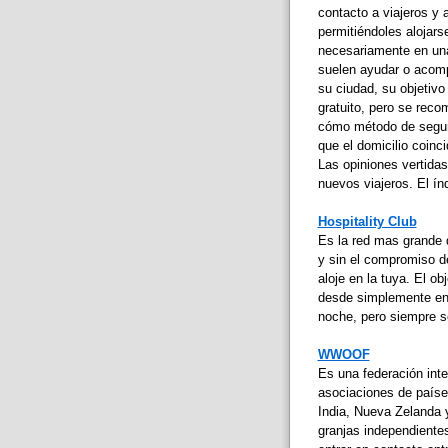
contacto a viajeros y 
permitiéndoles alojars
necesariamente en una
suelen ayudar o acompa
su ciudad, su objetivo 
gratuito, pero se reco
cómo método de segurid
que el domicilio coinc
Las opiniones vertidas 
nuevos viajeros. El ín
Hospitality Club
Es la red mas grande d
y sin el compromiso de
aloje en la tuya. El ob
desde simplemente ens
noche, pero siempre s
WWOOF
Es una federación inte
asociaciones de paíse
India, Nueva Zelanda 
granjas independiente