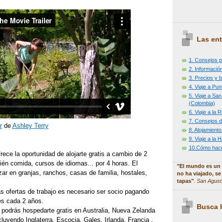
Las ent
1. Consejos p
2. Información
3. Precios y b
4. Viaje a Pu
5. Viaje a Sa
(Colombia)
6. Viaje a la
7. Consejos d
r
de
Ashley Terry
8. Alojamiento
9. Viaje a la
10.Cómo hacer
rece la oportunidad de alojarte gratis a cambio de 2
ién comida, cursos de idiomas... por 4 horas. El
"El mundo es un 
izar en granjas, ranchos, casas de familia, hostales,
no ha viajado, se
tapas"
.
San Agust
s ofertas de trabajo es necesario ser socio pagando
es cada 2 años.
Busca h
 podrás hospedarte gratis en Australia, Nueva Zelanda
luyendo Inglaterra, Escocia, Gales, Irlanda, Francia ,