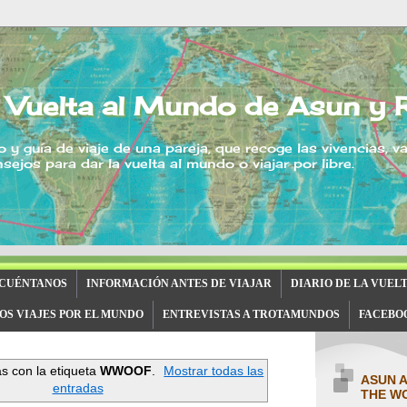
 Vuelta al Mundo de Asun y 
o y guía de viaje de una pareja, que recoge las vivencias, v
sejos para dar la vuelta al mundo o viajar por libre.
 CUÉNTANOS
INFORMACIÓN ANTES DE VIAJAR
DIARIO DE LA VUEL
OS VIAJES POR EL MUNDO
ENTREVISTAS A TROTAMUNDOS
FACEBO
s con la etiqueta
WWOOF
.
Mostrar todas las
ASUN 
entradas
THE W