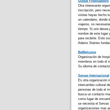
Global Freeloadeers
Otra interesante organi
inscripción, pero nece
visitas hayas hecho tu
un calendario, donde d
viajeros, no necesaria
tiempo. Si uno desea po
nombre de este lugar y
para recibirle. Este si
Adams Staines fundado
BeWelcome
Organización de hospit
miembros en todo el mu
Su idioma de contacto 
Servas Internacional
Es otra organización i
intercambio cultural d
personas de todo el m
busca un contacto mas
como lugar de encuentr
se necesita el Servas
organizaciones mas an