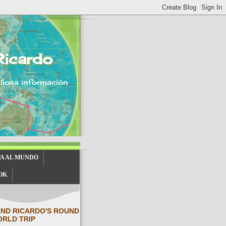
Ricardo
aliosa información
TA AL MUNDO
OK
AND RICARDO'S ROUND
ORLD TRIP