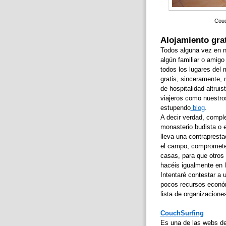
Couc
Alojamiento grat
Todos alguna vez en 
algún familiar o amig
todos los lugares del 
gratis, sinceramente,
de hospitalidad altrui
viajeros como nuestro
estupendo
blog
.
A decir verdad, comple
monasterio budista o
lleva una contraprest
el campo, comprometer
casas, para que otros 
hacéis igualmente en l
Intentaré contestar a 
pocos recursos econó
lista de organizacione
CouchSurfing
Es una de las webs de