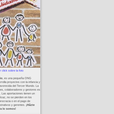
 click sobre la foto
io
, es una pequeña ONG
rolla proyectos con la infancia y
avorecida del Tercer Mundo. La
es, colaboradores y gestores es
a. Las aportaciones tienen un
ficaz, no se pierden en los
rocracia o en el pago de
trativos y gerentes.
¡Házte
ya lo somos!