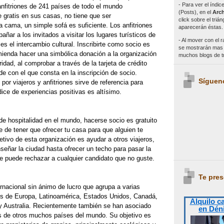
- Para ver el índi
anfitriones de 241 países de todo el mundo
(Posts), en el
Arch
e gratis en sus casas, no tiene que ser
click sobre el triá
 cama, un simple sofá es suficiente. Los anfitriones
aparecerán éstas.
ñar a los invitados a visitar los lugares turísticos de
- Al mover con el r
es el intercambio cultural. Inscribirte como socio es
se mostrarán mas e
mienda hacer una simbólica donación a la organización
muchos blogs de 
ad, al comprobar a través de la tarjeta de crédito
ide con el que consta en la inscripción de socio.
Síguen
por viajeros y anfitriones sirve de referencia para
dice de experiencias positivas es altísimo.
e hospitalidad en el mundo, hacerse socio es gratuito
 de tener que ofrecer tu casa para que alguien te
jetivo de esta organización es ayudar a otros viajeros,
eñar la ciudad hasta ofrecer un techo para pasar la
e puede rechazar a cualquier candidato que no guste.
Te pres
rnacional sin ánimo de lucro que agrupa a varias
s de Europa, Latinoamérica, Estados Unidos, Canadá,
Alquilo c
y Australia. Recientemente también se han asociado
en Dén
s de otros muchos países del mundo. Su objetivo es