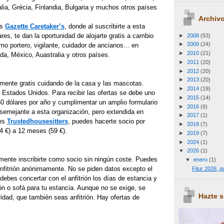
alia, Grécia, Finlandia, Bulgaria y muchos otros países
Archivo
es
Gazette Caretaker’s
, donde al suscribirte a esta
ares, te dan la oportunidad de alojarte gratis a cambio
►
2008
(53)
►
2009
(24)
mo portero, vigilante, cuidador de ancianos... en
►
2010
(21)
a, México, Auastralia y otros países.
►
2011
(20)
►
2012
(20)
►
2013
(20)
mente gratis cuidando de la casa y las mascotas.
►
2014
(19)
 Estados Unidos. Para recibir las ofertas se debe uno
►
2015
(14)
0 dólares por año y cumplimentar un amplio formulario
►
2016
(6)
emejante a esta organización, pero extendida en
►
2017
(1)
es
Trustedhousesitters
, puedes hacerte socio por
►
2018
(7)
4 €) a 12 meses (59 €).
►
2019
(7)
►
2024
(1)
▼
2026
(1)
mente inscribirte como socio sin ningún coste. Puedes
▼
enero
(1)
anfitrión anónimamente. No se piden datos excepto el
Fitur 2026, 
debes concertar con el anfitrión los días de estancia y
ón o sofá para tu estancia. Aunque no se exige, se
Hazte 
idad, que también seas anfitrión. Hay ofertas de