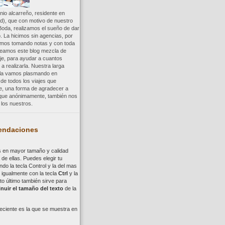
io alcarreño, residente en
d), que con motivo de nuestro
Boda, realizamos el sueño de dar
. La hicimos sin agencias, por
uimos tomando notas y con toda
reamos este blog mezcla de
aje, para ayudar a cuantos
a realizarla. Nuestra larga
a la vamos plasmando en
 de todos los viajes que
re, una forma de agradecer a
, que anónimamente, también nos
los nuestros.
ndaciones
s en mayor tamaño y calidad
de ellas. Puedes elegir tu
ndo la tecla
Control
y la del mas
,
i
gualmente con la tecla
Ctrl
y la
to último también sirve para
nuir el tamaño del texto
de la
eciente es la que se muestra en