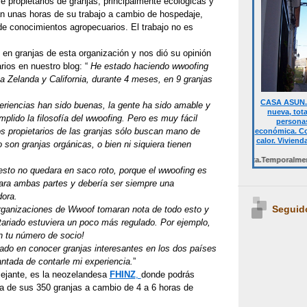
re propietarios de granjas, principalmente ecológicas y
an unas horas de su trabajo a cambio de hospedaje,
de conocimientos agropecuarios. El trabajo no es
en granjas de esta organización y nos dió su opinión
rios en nuestro blog: “
He estado haciendo wwoofing
a Zelanda y California, durante 4 meses, en 9 granjas
CASA ASUN. 
eriencias han sido buenas, la gente ha sido amable y
nueva, tot
lido la filosofía del wwoofing. Pero es muy fácil
personas
os propietarios de las granjas sólo buscan mano de
económica. Co
calor. Viviend
o son granjas orgánicas, o bien ni siquiera tienen
Desde 700 € quincena casa completa.Temporalmente NO D
esto no quedara en saco roto, porque el wwoofing es
ra ambas partes y debería ser siempre una
dora.
Seguid
organizaciones de Wwoof tomaran nota de todo esto y
tariado estuviera un poco más regulado. Por ejemplo,
en tu número de socio!
sado en conocer granjas interesantes en los dos países
antada de contarle mi experiencia.
”
ejante, es la neozelandesa
FHINZ
,
donde podrás
na de sus 350 granjas a cambio de 4 a 6 horas de