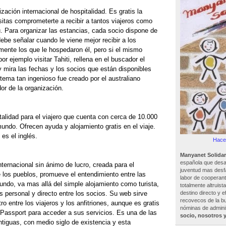
zación internacional de hospitalidad. Es gratis la
sitas comprometerte a recibir a tantos viajeros como
. Para organizar las estancias, cada socio dispone de
ebe señalar cuando le viene mejor recibir a los
mente los que le hospedaron él, pero si el mismo
r ejemplo visitar Tahiti, rellena en el buscador el
 mira las fechas y los socios que están disponibles
stema tan ingenioso fue creado por el australiano
r de la organización.
alidad para el viajero que cuenta con cerca de 10.000
ndo. Ofrecen ayuda y alojamiento gratis en el viaje.
es el inglés.
Hacer
Manyanet Solidar
española que desar
nternacional sin ánimo de lucro, creada para el
juventud mas desf
e los pueblos, promueve el entendimiento entre las
labor de cooperant
undo, va mas allá del simple alojamiento como turista,
totalmente altruist
destino directo y e
 personal y directo entre los socios. Su web sirve
recovecos de la bu
o entre los viajeros y los anfitriones, aunque es gratis
nóminas de adminis
 Passport para acceder a sus servicios. Es una de las
socio, nosotros 
tiguas, con medio siglo de existencia y esta