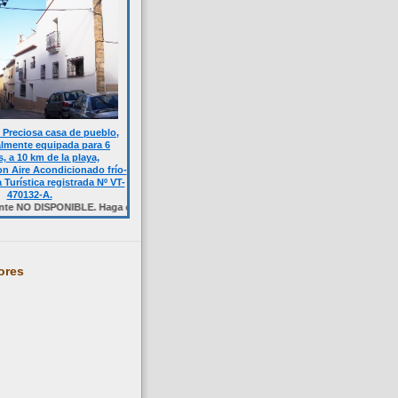
Preciosa casa de pueblo,
almente equipada para 6
, a 10 km de la playa,
n Aire Acondicionado frío-
a Turística registrada Nº VT-
470132-A.
ISPONIBLE. Haga click sobre la foto.
ores