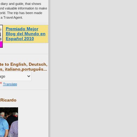
 diary and guide, that shows
and valuable information to make
world. The trip has been made
 a Travel Agent.
Premiado Mejor
Blog del Mundo en
Español 2010
te to English, Deutsch,
s, italiano,português...
Translate
 Ricardo