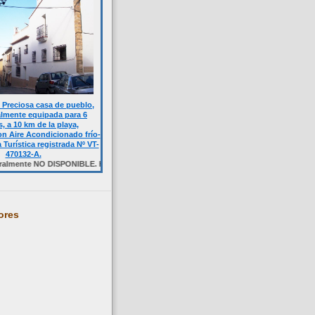
Preciosa casa de pueblo,
almente equipada para 6
, a 10 km de la playa,
n Aire Acondicionado frío-
a Turística registrada Nº VT-
470132-A.
 NO DISPONIBLE. Haga click sobre la foto.
ores