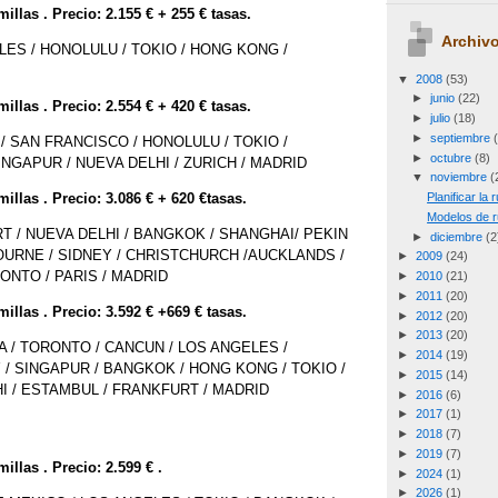
millas . Precio: 2.155 € + 255 € tasas.
Archivo
LES / HONOLULU / TOKIO / HONG KONG /
▼
2008
(53)
►
junio
(22)
millas . Precio: 2.554 € + 420 € tasas.
►
julio
(18)
►
septiembre
/ SAN FRANCISCO / HONOLULU / TOKIO /
►
octubre
(8)
INGAPUR / NUEVA DELHI / ZURICH / MADRID
▼
noviembre
(
millas . Precio: 3.086 € + 620 €tasas.
Planificar la
Modelos de r
T / NUEVA DELHI / BANGKOK / SHANGHAI/ PEKIN
►
diciembre
(2
OURNE / SIDNEY / CHRISTCHURCH /AUCKLANDS /
►
2009
(24)
ONTO / PARIS / MADRID
►
2010
(21)
►
2011
(20)
millas . Precio: 3.592 € +669 € tasas.
►
2012
(20)
►
2013
(20)
A / TORONTO / CANCUN / LOS ANGELES /
►
2014
(19)
 / SINGAPUR / BANGKOK / HONG KONG / TOKIO /
►
2015
(14)
HI / ESTAMBUL / FRANKFURT / MADRID
►
2016
(6)
►
2017
(1)
►
2018
(7)
►
2019
(7)
millas . Precio: 2.599 € .
►
2024
(1)
►
2026
(1)