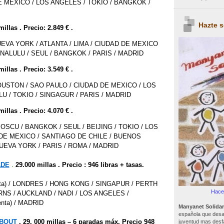
E MEXICO / LOS ANGELES / TOKIO / BANGKOK /
Hazte 
millas . Precio: 2.849 € .
UEVA YORK / ATLANTA / LIMA / CIUDAD DE MEXICO
NALULU / SEUL / BANGKOK / PARIS / MADRID
millas . Precio: 3.549 € .
OUSTON / SAO PAULO / CIUDAD DE MEXICO / LOS
U / TOKIO / SINGAGUR / PARIS / MADRID
millas . Precio: 4.070 € .
OSCU / BANGKOK / SEUL / BEIJING / TOKIO / LOS
DE MEXICO / SANTIAGO DE CHILE / BUENOS
NUEVA YORK / PARIS / ROMA / MADRID
ADE
.
29.000 millas . Precio : 946 libras + tasas.
enta) / LONDRES / HONG KONG / SINGAPUR / PERTH
Hacer
CAIRNS / AUCKLAND / NADI / LOS ANGELES /
enta) / MADRID
Manyanet Solidar
española que desar
BOUT
. 29. 000 millas – 6 paradas máx. Precio 948
juventud mas desf