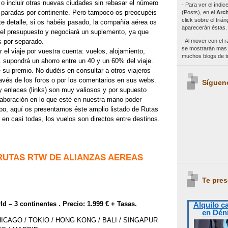
 o incluir otras nuevas ciudades sin rebasar el número
- Para ver el índi
 paradas por continente. Pero tampoco os preocupéis
(Posts), en el
Arch
click sobre el triá
e detalle, si os habéis pasado, la compañía aérea os
aparecerán éstas.
s el presupuesto y negociará un suplemento, ya que
- Al mover con el r
 por separado.
se mostrarán mas e
 el viaje por vuestra cuenta: vuelos, alojamiento,
muchos blogs de 
 supondrá un ahorro entre un 40 y un 60% del viaje.
 su premio. No dudéis en consultar a otros viajeros
avés de los foros o por los comentarios en sus webs.
Síguen
y enlaces (links) son muy valiosos y por supuesto
laboración en lo que esté en nuestra mano poder
po, aquí os presentamos éste amplio listado de Rutas
 en casi todas, los vuelos son directos entre destinos.
RUTAS RTW DE ALIANZAS AEREAS
Te pres
 – 3 continentes . Precio: 1.999 € + Tasas.
Alquilo c
en Dén
HICAGO / TOKIO / HONG KONG / BALI / SINGAPUR