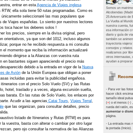
estra, entrar en esta
Agencia de Viajes inglesa
Somos un matrimon
es RTW, ella sola tiene 50 rutas programadas. Como es
Alcobendas (Madri
, únicamente seleccionaré las mas populares que
25 Aniversario de 
La Vuelta al Mundo
 de Viajes españolas. Lo siento por nuestros lectores
nuestra cuenta, f
os toca hacer los deberes solos !
esa información c
er los precios, siempre en la divisa original, pero
diario y guía de vi
n orientativos, ya que son del 1012, incluso algunos
también se animen 
trayectoria viajer
lizar, porque no he recibido respuesta a mi consulta
consejos y relatos
en el momento que reciba la información actualizaré
realizamos por lib
miendo dirigirse a la Alianzas con vuestra ruta
otros internautas
n en bastantes siguen apareciendo el precio más
ayudan a preparar 
desaparecido debido a la entrada en vigor de la
Nueva
tes de Avión
de la Unión Europea que obligan a poner
Recome
 tasas incluidas para evitar la publicidad engañosa.
itinerarios con el precio Solo Vuelo (SV) y las Rutas
- Para ver las
foto
lo, hotel, traslado y a veces, alguna excursión suelta,
hacer click encima 
mas barata. En las rutas de Solo Vuelo, los enlaces por
tamaño ideal pulsa
parte. Acudir a las agencias
Catai Tours
,
Viajes Terral
,
(
+
)
o el menos (
-
)
le
que las organizan, para consultar detalles, precio
rueda del ratón, es
aumentar o dismi
alida.
página.
haustivo listado de Itinerarios y Rutas (RTW) es para
 la vuestra, basta con alterar o cambiar por otro lugar
- La entrada mas r
la portada (Inicio).
ezcan, pero ojo consultar la normativa de las Alianzas