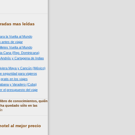
radas mas leídas
ara la Vuelta al Mundo
 antes de viajar
illetes Vuelta al Mundo
nta Cana (Rep. Dominicana)
n Andrés y Cartagena de Indias
 Riviera Maya y Cancún (México)
e seguridad para viajeros
 gratis en los viajes
 Habana y Varadero (Cuba)
 el presupuesto del viaje
libro de conocimientos, quién
 ha quedado sólo en las
ín
otel al mejor precio