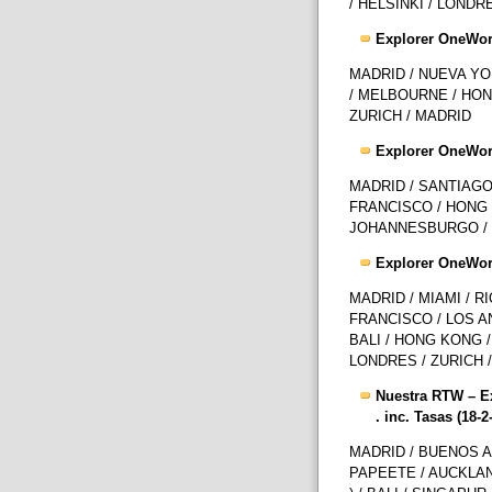
/ HELSINKI / LONDR
Explorer OneWorld
MADRID / NUEVA YO
/ MELBOURNE / HON
ZURICH / MADRID
Explorer OneWorld
MADRID / SANTIAGO 
FRANCISCO / HONG 
JOHANNESBURGO / 
Explorer OneWorld
MADRID / MIAMI / R
FRANCISCO / LOS AN
BALI / HONG KONG 
LONDRES / ZURICH 
Nuestra RTW – Ex
. inc. Tasas (18-2
MADRID / BUENOS AI
PAPEETE / AUCKLAND 