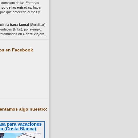
ce completo de las Entradas
ivo de las entradas
, hacer
ngulo que antecede al mes y
atón la
barra lateral
(Scrollbar),
nlaces (links), por ejemplo,
trotamundos en
Gente Viajera
.
os en Facebook
entamos algo nuestro:
asa para vacaciones
ia (Costa Blanca)