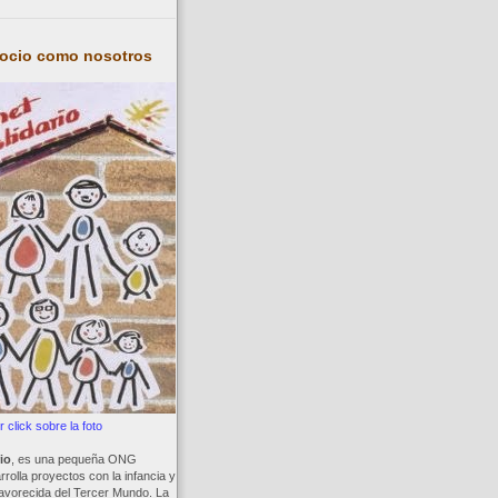
socio como nosotros
 click sobre la foto
io
, es una pequeña ONG
rolla proyectos con la infancia y
avorecida del Tercer Mundo. La