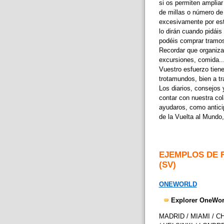
si os permiten ampliar
de millas o número de
excesivamente por est
lo dirán cuando pidái
podéis comprar tramos
Recordar que organizar
excursiones, comida...
Vuestro esfuerzo tiene
trotamundos, bien a tr
Los diarios, consejos 
contar con nuestra co
ayudaros, como antici
de la Vuelta al Mundo,
EJEMPLOS DE 
(SV)
ONEWORLD
Explorer OneWorld
MADRID / MIAMI / C