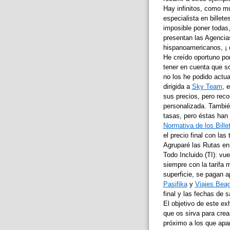
Hay infinitos, como mu
especialista en billet
imposible poner todas
presentan las Agencias
hispanoamericanos, ¡ 
He creído oportuno pon
tener en cuenta que so
no los he podido actua
dirigida a
Sky Team
, 
sus precios, pero reco
personalizada. Tambié
tasas, pero éstas han 
Normativa de los Bille
el precio final con las
Agruparé las Rutas en 
Todo Incluido (TI): vue
siempre con la tarifa 
superficie, se pagan a
Pasifika
y
Viajes Beag
final y las fechas de s
El objetivo de este ex
que os sirva para crear
próximo a los que apar