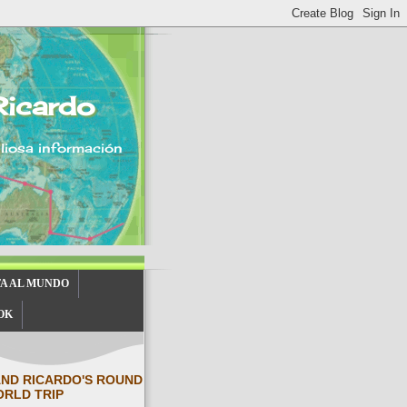
Ricardo
aliosa información
TA AL MUNDO
OK
AND RICARDO'S ROUND
ORLD TRIP