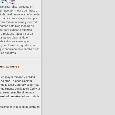
io alcarreño, residente en
d), que con motivo de nuestro
Boda, realizamos el sueño de dar
. La hicimos sin agencias, por
uimos tomando notas y con toda
reamos este blog mezcla de
aje, para ayudar a cuantos
a realizarla. Nuestra larga
a la vamos plasmando en
 de todos los viajes que
re, una forma de agradecer a
, que anónimamente, también nos
los nuestros.
ndaciones
s en mayor tamaño y calidad
de ellas. Puedes elegir tu
ndo la tecla
Control
y la del mas
,
i
gualmente con la tecla
Ctrl
y la
to último también sirve para
nuir el tamaño del texto
de la
eciente es la que se muestra en