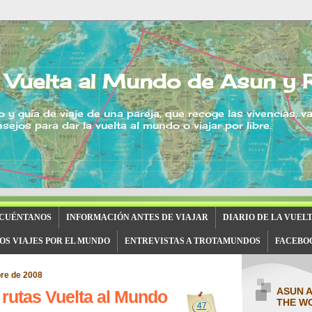
 Vuelta al Mundo de Asun y 
o y guía de viaje de una pareja, que recoge las vivencias, v
sejos para dar la vuelta al mundo o viajar por libre.
 CUÉNTANOS
INFORMACIÓN ANTES DE VIAJAR
DIARIO DE LA VUEL
OS VIAJES POR EL MUNDO
ENTREVISTAS A TROTAMUNDOS
FACEBO
re de 2008
ASUN 
rutas Vuelta al Mundo
THE W
47