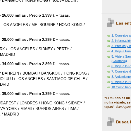
R / BANGKOK / HONG KONG / NUEVA DELHI /
 26.000 millas . Precio 1.999 € + tasas.
Las ent
/ LOS ANGELES / MELBOURNE / HONG KONG /
1. Consejos p
 29.000 millas . Precio 2.399 € + tasas.
2. Información
3. Precios y b
K / LOS ANGELES / SIDNEY / PERTH /
4. Viaje a Pu
 MADRID
5. Viaje a Sa
(Colombia)
 34.000 millas . Precio 2.899 € + tasas.
6. Viaje a la
7. Consejos d
/ BAHRÉIN / BOMBAI / BANGKOK / HONG KONG /
8. Alojamiento
NOLULU / LOS ANGELES / SANTIAGO DE CHILE /
9. Viaje a la
DRID
10.Cómo hacer
 39.000 millas . Precio 3.399 € + tasas.
"El mundo es un 
no ha viajado, se
UDAPEST / LONDRES / HONG KONG / SIDNEY /
tapas"
.
San Agust
A YORK / MIAMI / BUENOS AIRES / LIMA /
 / MADRID
Busca h