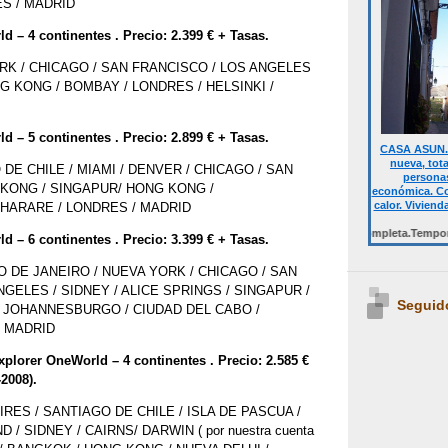
ES / MADRID
 – 4 continentes . Precio: 2.399 € + Tasas.
RK / CHICAGO / SAN FRANCISCO / LOS ANGELES
G KONG / BOMBAY / LONDRES / HELSINKI /
 – 5 continentes . Precio: 2.899 € + Tasas.
CASA ASUN. 
nueva, tot
DE CHILE / MIAMI / DENVER / CHICAGO / SAN
personas
KONG / SINGAPUR/ HONG KONG /
económica. Co
calor. Viviend
HARARE / LONDRES / MADRID
Desde 700 € quincena casa completa.Temporalmente
 – 6 continentes . Precio: 3.399 € + Tasas.
IO DE JANEIRO / NUEVA YORK / CHICAGO / SAN
GELES / SIDNEY / ALICE SPRINGS / SINGAPUR /
Seguid
/ JOHANNESBURGO / CIUDAD DEL CABO /
/ MADRID
plorer OneWorld – 4 continentes . Precio: 2.585 €
-2008).
RES / SANTIAGO DE CHILE / ISLA DE PASCUA /
/ SIDNEY / CAIRNS/ DARWIN ( por nuestra cuenta