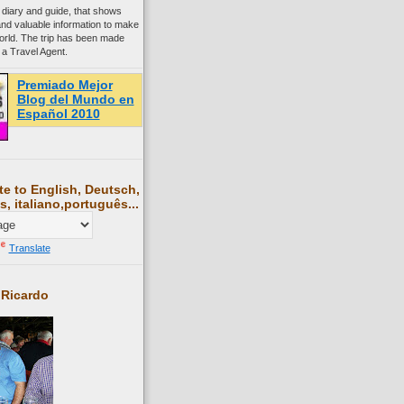
 diary and guide, that shows
and valuable information to make
world. The trip has been made
 a Travel Agent.
Premiado Mejor
Blog del Mundo en
Español 2010
te to English, Deutsch,
s, italiano,português...
Translate
 Ricardo