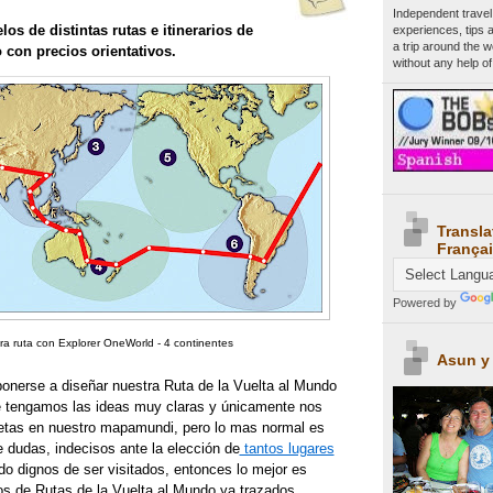
Independent travel
s de distintas rutas e itinerarios de
experiences, tips 
a trip around the 
 con precios orientativos.
without any help of
Transla
Françai
Powered by
ra ruta con Explorer OneWorld - 4 continentes
Asun y
onerse a diseñar nuestra Ruta de la Vuelta al Mundo
e tengamos las ideas muy claras y únicamente nos
chetas en nuestro mapamundi, pero lo mas normal es
dudas, indecisos ante la elección de
tantos lugares
o dignos de ser visitados, entonces lo mejor es
los de Rutas de la Vuelta al Mundo ya trazados.