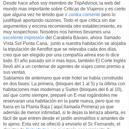
Desde hace años soy miembro de TripAdvisor, la web del
mundo mas importante sobre Críticas de Viajeros y es cierto
que alguna vez he tenido que
ir contra corriente
pero lo
justifiqué aportando razones. Todo el que critica sin dar
argumentos y encima recomienda otro establecimiento, es
muy sospechoso. Nosotros nos hemos llevamos una
excelente impresión
del Carabela Bávaro, ahora llamado
Vista Sol Punta Cana, junto a nuestra habitación se alojaba
la tripulación de Aeroflot que se relevaba cada dos días,
creo que ser elegido por una compañía aérea eso lo dice
todo. El año pasado sin ir mas lejos, también El Corte Inglés
llevó ahí a un centenar de agentes de viajes como premio a
sus ventas.
Sabíamos de antemano que este hotel se había construido
en dos fases: La primera, (bloques del 1 al 5) y la última con
habitaciones mas modernas y Suites (bloques del 6 al 10),
así que como siempre, preparé un E-mal rogándoles me
reservaran una habitación en la parte nueva, pero que no
fuera en la Planta Baja ( aquí llamada Primera) ya que
además de menor intimidad, si te dejas la terraza abierta, es
fácil de que entren desde el jardín animalillos o amantes de
lo ajeno. Esta vez se ofreció a enviarlo el Sr. Fernando, el