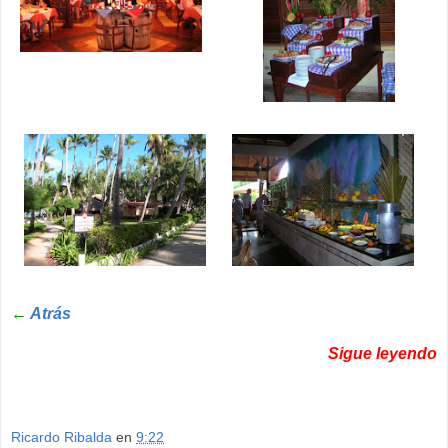
←
Atrás
Sigue leyendo
Ricardo Ribalda
en
9:22