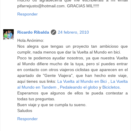
mucho os agradecería que me escribierais a mi email
pifarrejusto@hotmail.com. GRACIAS MIL!!!!!
Responder
Ricardo Ribalda
24 febrero, 2010
Hola Anónimo:
Nos alegra que tengas un proyecto tan ambicioso que
cumplir, nada menos que dar la Vuelta al Mundo en bici.
Poco te podemos ayudar nosotros, ya que nuestra Vuelta
al Mundo difiere mucho de la tuya, pero sí puedes entrar
en contacto con otros viajeros ciclistas que aparecen en el
apartado de "Gente Viajera", que han hecho este viaje,
aquí tienes sus links:
La Vuelta al Mundo en Bici
,
La Vuelta
al Mundo en Tandem
,
Pedaleando el globo
y
Bicicletos
.
Esperamos que algunos de ellos te pueda contestar a
todas tus preguntas.
Buen viaje y que se cumpla tu sueno.
Saludos
Responder