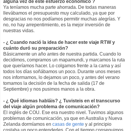
alguna vez de este esfuerzo económico ?
Ya teníamos mucha parte ahorrada. De todas maneras
llevábamos el presupuesto muy calculado, ya que por
desgracias no nos podíamos permitir muchas alegrías. Y
no, no hay arrepentimiento, es la mejor inversión de
nuestras vidas.
- ¿ Cuando nació la idea de hacer este viaje RTW y
cuánto duró su preparación?
Básicamente un año antes de nuestra partida. Cuando lo
decidimos, compramos un mapamundi, y marcamos la ruta
que queríamos hacer. Lo colgamos frente a la cama y así
todos los días soñábamos un poco. Durante unos meses
nos informamos, lo dejamos un poco, y antes del verano
tomamos la decisión de la fecha de salida (17 de
Septiembre) y nos pusimos manos a la obra.
- ¿ Qué idiomas habláis? ¿ Tuvisteis en el transcurso
del viaje algún problema de comunicación?
El inglés de COU. Ese era nuestro nivel. Tuvimos algunos
problemas de comunicación, ya que en Australia y Nueva
Zelanda dormíamos en
casas de gente
y al principio
costaba un poco entenderles. Con el tiempo conseguimos