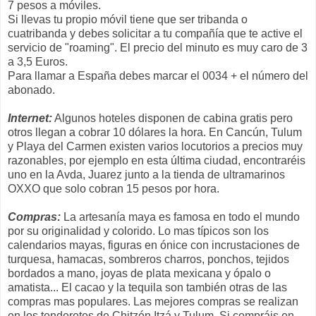
7 pesos a móviles.
Si llevas tu propio móvil tiene que ser tribanda o
cuatribanda y debes solicitar a tu compañía que te active el
servicio de "roaming". El precio del minuto es muy caro de 3
a 3,5 Euros.
Para llamar a España debes marcar el 0034 + el número del
abonado.
Internet:
Algunos hoteles disponen de cabina gratis pero
otros llegan a cobrar 10 dólares la hora. En Cancún, Tulum
y Playa del Carmen existen varios locutorios a precios muy
razonables, por ejemplo en esta última ciudad, encontraréis
uno en la Avda, Juarez junto a la tienda de ultramarinos
OXXO que solo cobran 15 pesos por hora.
Compras:
La artesanía maya es famosa en todo el mundo
por su originalidad y colorido. Lo mas típicos son los
calendarios mayas, figuras en ónice con incrustaciones de
turquesa, hamacas, sombreros charros, ponchos, tejidos
bordados a mano, joyas de plata mexicana y ópalo o
amatista... El cacao y la tequila son también otras de las
compras mas populares. Las mejores compras se realizan
en los tenderetes de Chitzén Itzá y Tulum. Si compráis en