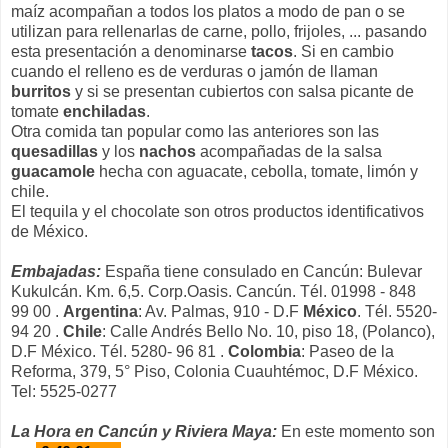
maíz acompañan a todos los platos a modo de pan o se
utilizan para rellenarlas de carne, pollo, frijoles, ... pasando
esta presentación a denominarse
tacos
. Si en cambio
cuando el relleno es de verduras o jamón de llaman
burritos
y si se presentan cubiertos con salsa picante de
tomate
enchiladas
.
Otra comida tan popular como las anteriores son las
quesadillas
y los
nachos
acompañadas de la salsa
guacamole
hecha con aguacate, cebolla, tomate, limón y
chile.
El tequila y el chocolate son otros productos identificativos
de México.
Embajadas:
España tiene consulado en Cancún: Bulevar
Kukulcán. Km. 6,5. Corp.Oasis. Cancún. Tél. 01998 - 848
99 00 .
Argentina
: Av. Palmas, 910 - D.F
México
. Tél. 5520-
94 20 .
Chile
: Calle Andrés Bello No. 10, piso 18, (Polanco),
D.F México. Tél. 5280- 96 81 .
Colombia
: Paseo de la
Reforma, 379, 5° Piso, Colonia Cuauhtémoc, D.F México.
Tel: 5525-0277
La Hora en Cancún y Riviera Maya:
En este momento son