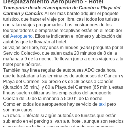
Desplazamiento Aeropuerto - Hotel
Transporte desde el aeropuerto de Cancún a Playa del
Carmen y Cancún:
Al ser mas barato adquirir el paquete
turístico, que hacer el viaje por libre, casi todos los turistas
contratan viajes programados. Los mostradores de los
touroperadores o empresas receptivas están en el recibidor
del
Aeropuerto
. Ellos te indicarán el número y ubicación del
autobús que te llevarán al hotel.
Si viajas por libre, hay unos minibues (
vans
) pregunta por el
Servicio Colectivo, que salen cada 20 minutos de 8 de la
mañana a 9 de la noche. Te llevan junto a otros viajeros a tu
hotel por 8 dólares.
También hay línea regular de autobuses ADO cada hora
que te trasladan a las terminales de autobuses de Cancún y
Playa del Carmen. Su precio es de 38 pesos a Cancún
(duración 35 min.) y 80 a Playa del Carmen (65 min.), estas
líneas suelen utilizarlas los empleados del aeropuerto.
Operan de 10 de la mañana a 8:30 h. de la noche.
Como en todos los aeropuertos hay servicio de
taxi
pero
son muy caros.
Un truco:
Entérate si algún autobús de turistas que están
subiendo en el parking si van a tu hotel, aunque son reacios
si no estás en la lista, con suerte y dando una generosa