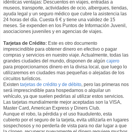
idénticas ventajas: Descuentos en viajes, entradas a
museos, transporte, actividades de ocio, albergues, tiendas,
ayuda legal y un seguro médico que cubre la asistencia las
24 horas del día. Cuesta 6 € y tiene una validez de 15
meses. Se expenden en los Puntos de Información Juvenil,
asociaciones juveniles y en agencias de viajes.
Tarjetas de Crédito:
Este es otro documento
imprescindible para obtener dinero en efectivo o pagar
compras y servicios en nuestro viaje. Actualmente, todas las
grandes ciudades del mundo, disponen de algún
cajero
para proporcionarnos dinero en la divisa local, que luego lo
utilizaremos en ciudades mas pequeñas o alejadas de los
circuitos turísticos.
Existen
tarjetas de crédito y de débito
, pero las primeras nos
será imprescindible para hospedarnos o alquilar un
vehículo, ya que suelen pedirlas al utilizar estos servicios.
Las tarjetas mundialmente mejor aceptadas son la VISA,
Master Card, Ameri
can Express y Diners Club.
Aunque el robo, la pérdida y el uso fraudulento, esta
cubierto por el seguro de la tarjeta, evita utilizarla en lugares
sospechosos y no perderla de vista para no dar lugar a que
la clonen, recuperar nuevamente el dinero requiere muchos