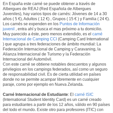
En España este carné se puede obtener a través de
Albergues de REAJ (Red Española de Albergues
Juveniles), hay varios tipos de carnés: Jóvenes de 14 a 30
años ( 5 €), Adultos ( 12 €) , Grupos ( 15 € ) y Familia ( 24 €).
Los carnés se expenden en los
Puntos de Información
juvenil
, entra ahí y busca el mas próximo a tu domicilio.
Muy parecido a éste, pero menos extendido, es el
carné
Internacional de Camping CCI
(Camping Card International
) que agrupa a tres federaciones de ámbito mundial: La
Federación Internacional de Camping y Caravaning, la
Alianza Internacional de Turismo y la Federación
Internacional del Automóvil.
Con este carné se obtiene notables descuentos y algunos
privilegios en los campings federados, así como un seguro
de responsabilidad civil. Es de cierta utilidad en países
donde no se permite acampar libremente en cualquier
paraje, como por ejemplo en Nueva Zelanda.
Carné Internacional de Estudiante
: El
carné ISIC
(International Student Identity Card) es un carné creado
para estudiantes a partir de los 12 años, válido en 90 países
del todo el mundo. Existe otro para profesores (ITIC) con