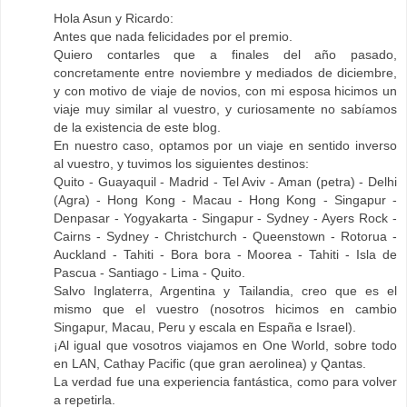
Hola Asun y Ricardo:
Antes que nada felicidades por el premio.
Quiero contarles que a finales del año pasado,
concretamente entre noviembre y mediados de diciembre,
y con motivo de viaje de novios, con mi esposa hicimos un
viaje muy similar al vuestro, y curiosamente no sabíamos
de la existencia de este blog.
En nuestro caso, optamos por un viaje en sentido inverso
al vuestro, y tuvimos los siguientes destinos:
Quito - Guayaquil - Madrid - Tel Aviv - Aman (petra) - Delhi
(Agra) - Hong Kong - Macau - Hong Kong - Singapur -
Denpasar - Yogyakarta - Singapur - Sydney - Ayers Rock -
Cairns - Sydney - Christchurch - Queenstown - Rotorua -
Auckland - Tahiti - Bora bora - Moorea - Tahiti - Isla de
Pascua - Santiago - Lima - Quito.
Salvo Inglaterra, Argentina y Tailandia, creo que es el
mismo que el vuestro (nosotros hicimos en cambio
Singapur, Macau, Peru y escala en España e Israel).
¡Al igual que vosotros viajamos en One World, sobre todo
en LAN, Cathay Pacific (que gran aerolinea) y Qantas.
La verdad fue una experiencia fantástica, como para volver
a repetirla.