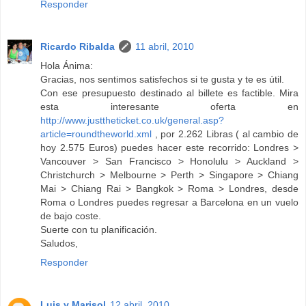
Responder
Ricardo Ribalda
11 abril, 2010
Hola Ánima:
Gracias, nos sentimos satisfechos si te gusta y te es útil.
Con ese presupuesto destinado al billete es factible. Mira
esta interesante oferta en
http://www.justtheticket.co.uk/general.asp?
article=roundtheworld.xml
, por 2.262 Libras ( al cambio de
hoy 2.575 Euros) puedes hacer este recorrido: Londres >
Vancouver > San Francisco > Honolulu > Auckland >
Christchurch > Melbourne > Perth > Singapore > Chiang
Mai > Chiang Rai > Bangkok > Roma > Londres, desde
Roma o Londres puedes regresar a Barcelona en un vuelo
de bajo coste.
Suerte con tu planificación.
Saludos,
Responder
Luis y Marisol
12 abril, 2010