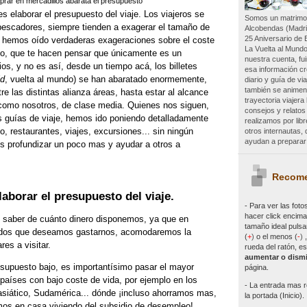
rar en mercadillos abarata el presupuesto
s elaborar el presupuesto del viaje. Los viajeros se
Somos un matrimon
escadores, siempre tienden a exagerar el tamaño de
Alcobendas (Madri
25 Aniversario de 
s hemos oído verdaderas exageraciones sobre el coste
La Vuelta al Mundo
o, que te hacen pensar que únicamente es un
nuestra cuenta, f
rios, y no es así, desde un tiempo acá, los billetes
esa información c
d
, vuelta al mundo) se han abaratado enormemente,
diario y guía de vi
también se animen 
re las distintas alianza áreas, hasta estar al alcance
trayectoria viajer
omo nosotros, de clase media. Quienes nos siguen,
consejos y relatos
as guías de viaje, hemos ido poniendo detalladamente
realizamos por lib
o, restaurantes, viajes, excursiones... sin ningún
otros internautas
ayudan a preparar 
s profundizar un poco mas y ayudar a otros a
Recome
aborar el presupuesto del viaje
.
- Para ver las
foto
hacer click encima 
s saber de cuánto dinero disponemos, ya que en
tamaño ideal pulsa
ondos que deseamos gastarnos, acomodaremos la
(
+
)
o el menos (
-
)
res a visitar.
rueda del ratón, es
aumentar o dismi
supuesto bajo, es importantísimo pasar el mayor
página.
países con bajo coste de vida, por ejemplo en los
- La entrada mas r
asiático, Sudamérica... dónde ¡incluso ahorramos mas,
la portada (Inicio).
os en casa viviendo del subsidio de desempleo!