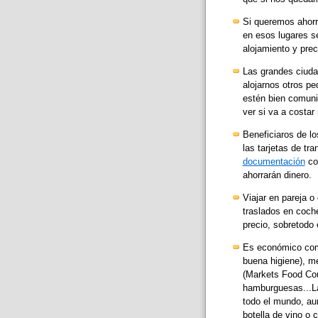
Si queremos ahorr
en esos lugares s
alojamiento y pre
Las grandes ciuda
alojarnos otros p
estén bien comuni
ver si va a costar
Beneficiaros de l
las tarjetas de tr
documentación
com
ahorrarán dinero.
Viajar en pareja o
traslados en coche
precio, sobretodo
Es económico come
buena higiene), m
(Markets Food Cou
hamburguesas...La
todo el mundo, aun
botella de vino o 