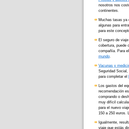
nosotros nos cost
continentes.
Muchas tasas ya es
algunas para entra
para este concept
El seguro de viaje
cobertura, puede 
compañía. Para ele
mundo
.
Vacunas y medici
Seguridad Social,
para completar el
Los gastos del eq
recomendación es l
comprando o deshac
muy difícil calcul
para el nuevo via
150 a 250 euros.
Igualmente, resul
viaje que estás dis