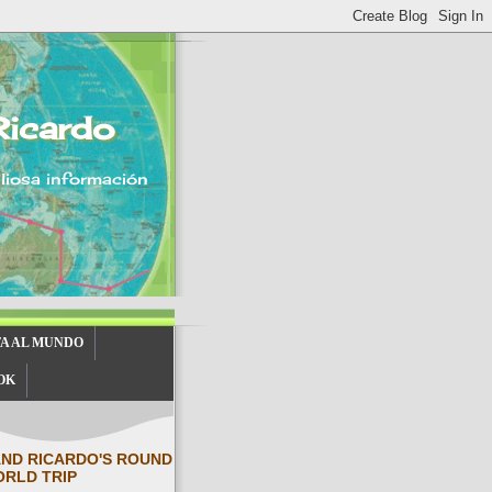
Ricardo
aliosa información
TA AL MUNDO
OK
AND RICARDO'S ROUND
ORLD TRIP