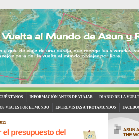
 Vuelta al Mundo de Asun y 
o y guía de viaje de una pareja, que recoge las vivencias, v
sejos para dar la vuelta al mundo o viajar por libre.
 CUÉNTANOS
INFORMACIÓN ANTES DE VIAJAR
DIARIO DE LA VUEL
OS VIAJES POR EL MUNDO
ENTREVISTAS A TROTAMUNDOS
FACEBO
2011
ASUN 
el presupuesto del
THE W
23