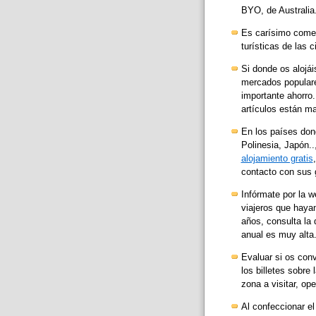
BYO, de Australia
Es carísimo comer
turísticas de las 
Si donde os alojá
mercados populare
importante ahorro.
artículos están ma
En los países dond
Polinesia, Japón..
alojamiento gratis
contacto con sus g
Infórmate por la w
viajeros que haya
años, consulta la 
anual es muy alta
Evaluar si os conv
los billetes sobre
zona a visitar, o
Al confeccionar e