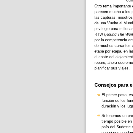
Comp
Otro tema importante e
parecen mucho a los p
las capturas, nosotro
de una Vuelta al Mund
privilegio para millona
RTW (
Round The Worl
por la competencia ent
de muchos currantes c
etapa por etapa, en l
el coste del alojamient
reparo, ahora queremo
planificar sus viajes.
Consejos para el
El primer paso, e
función de los f
duración y los luga
Si tenemos un pre
tiempo posible en 
país del Sudeste 
que si nos quedam