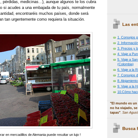
, pérdidas, medicinas...), aunque algunos te los cubra
e o si acudes a una embajada de tu país, normalmente
cantidad, encontraréis muchos países, donde será
stan tan urgentemente como requiera la situación.
Las ent
1. Consejos p
2. Información
3. Precios y b
4. Viaje a Pu
5. Viaje a Sa
(Colombia)
6. Viaje a la
7. Consejos d
8. Alojamiento
9. Viaje a la
10.Cómo hacer
"El mundo es un 
no ha viajado, se
tapas"
.
San Agust
Busca h
ar en mercadillos de Alemania puede resultar un lujo !