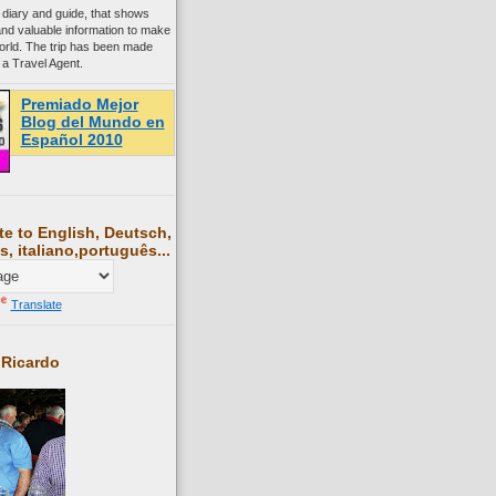
 diary and guide, that shows
and valuable information to make
world. The trip has been made
 a Travel Agent.
Premiado Mejor
Blog del Mundo en
Español 2010
te to English, Deutsch,
s, italiano,português...
Translate
 Ricardo