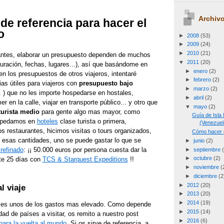
Archivo
de referencia para hacer el
o
►
2008
(53)
►
2009
(24)
►
2010
(21)
tes, elaborar un presupuesto dependen de muchos
▼
2011
(20)
duración, fechas, lugares...), así que basándome en
►
enero
(2)
en los presupuestos de otros viajeros, intentaré
►
febrero
(2)
ias útiles para viajeros con
presupuesto bajo
►
marzo
(2)
. ) que no les importe hospedarse en hostales,
►
abril
(2)
 en la calle, viajar en transporte público... y otro que
▼
mayo
(2)
turista medio
para gente algo mas mayor, como
Guía de Isla
ospedamos en
hoteles
clase turista o primera,
(Venezuel
restaurantes, hicimos visitas o tours organizados,
Cómo hacer e
 de esas cantidades, uno se puede gastar lo que se
►
junio
(2)
refinado
: ¡¡ 50.000 euros por persona cuesta dar la
►
septiembre
►
octubre
(2)
te 25 días con
TCS & Starquest Expeditions
!!
►
noviembre
(
►
diciembre
(2
►
2012
(20)
l viaje
►
2013
(20)
►
2014
(19)
ón es unos de los gastos mas elevado. Como depende
►
2015
(14)
ad de países a visitar, os remito a nuestro post
►
2016
(6)
 para la vuelta al mundo
. Si os sirve de referencia, a