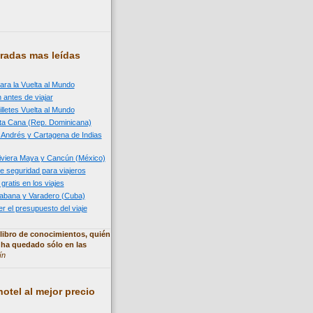
radas mas leídas
ara la Vuelta al Mundo
 antes de viajar
illetes Vuelta al Mundo
nta Cana (Rep. Dominicana)
n Andrés y Cartagena de Indias
 Riviera Maya y Cancún (México)
e seguridad para viajeros
 gratis en los viajes
 Habana y Varadero (Cuba)
 el presupuesto del viaje
libro de conocimientos, quién
 ha quedado sólo en las
ín
otel al mejor precio