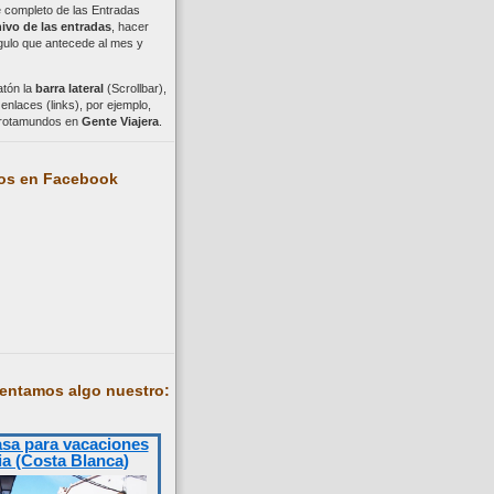
ce completo de las Entradas
ivo de las entradas
, hacer
ngulo que antecede al mes y
atón la
barra lateral
(Scrollbar),
nlaces (links), por ejemplo,
trotamundos en
Gente Viajera
.
os en Facebook
entamos algo nuestro:
asa para vacaciones
ia (Costa Blanca)