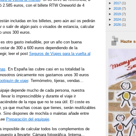
►
2017
(1)
ó 2.585 euros, con el billete RTW Oneworld de 4
►
2018
(7)
►
2019
(7)
►
2024
(1)
tán incluidas en los billetes, pero aún así os pedirán
►
2026
(1)
r o salir de algún país o visados de estancia, calcular
o unos 300 euros.
Hazte 
 es otro gasto ineludible, por un año con buena
costar de 300 a 600 euros dependiendo de la
gir, leer el post
Seguros de Viajes para la vuelta al
nas
. En España las cubre casi en su totalidad la
 nosotros únicamente nos gastamos unos 30 euros
botiquín de viaje
: Termómetro, tijeras, vendas...
uipaje depende mucho de cada persona, nuestra
levar lo imprescindible y durante el viaje ir
iéndote de la ropa que no te sea útil. El coste es
ar, ya que muchas cosas que tienes, serán reutilizables
je. Sino dispones de mochila o maletas añade entre
 Lee
Preparación del equipaje
.
ta imposible de calcular todos los complementos de
puesto a llevarte: Cámara fotográfica, linterna...