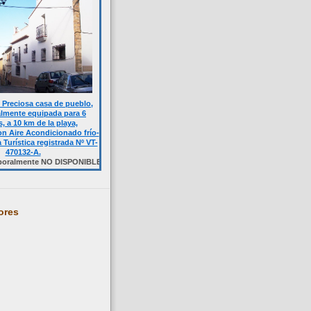
Preciosa casa de pueblo,
almente equipada para 6
, a 10 km de la playa,
n Aire Acondicionado frío-
a Turística registrada Nº VT-
470132-A.
te NO DISPONIBLE. Haga click sobre la foto.
ores