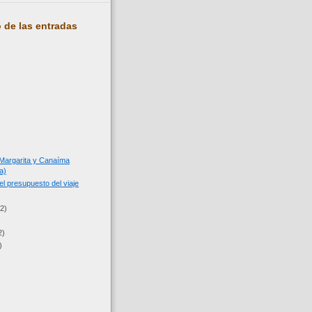
 de las entradas
 Margarita y Canaíma
a)
l presupuesto del viaje
(2)
2)
)