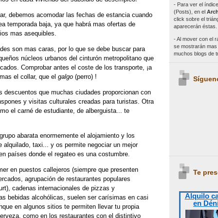
- Para ver el índi
(Posts), en el
Arch
ar, debemos acomodar las fechas de estancia cuando
click sobre el triá
ea temporada baja, ya que habrá mas ofertas de
aparecerán éstas.
cios mas asequibles.
- Al mover con el r
se mostrarán mas e
des son mas caras, por lo que se debe buscar para
muchos blogs de 
equeños núcleos urbanos del cinturón metropolitano que
cados. Comprobar antes el coste de los transporte, ¡a
 mas el collar, que el
galgo
(perro) !
Síguen
os descuentos que muchas ciudades proporcionan con
anspones y visitas culturales creadas para turistas. Otra
o el carné de estudiante, de alberguista... te
 grupo abarata enormemente el alojamiento y los
 alquilado, taxi... y os permite negociar un mejor
 en países donde el regateo es una costumbre.
r en puestos callejeros (siempre que presenten
Te pres
ercados, agrupación de restaurantes populares
rt), cadenas internacionales de pizzas y
Alquilo c
s bebidas alcohólicas, suelen ser carísimas en casi
en Dén
que en algunos sitios te permiten llevar tu propia
cerveza, como en los restaurantes con el distintivo