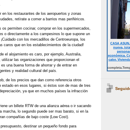
.
 en los restaurantes de los aeropuertos y zonas
ciudades, retírate a comer a barrios mas periféricos.
is os permiten cocinar, comprar en los supermercados,
s o directamente a los campesinos lo que supone un
 ¡Cuidado con los mercadillos de Centroeuropa, los
CASA ASUN. 
s caros que en los establecimientos de la ciudad!
nueva, tot
personas
e el alojamiento es caro, por ejemplo, Australia,
económica. Co
, utilizar las organizaciones que proporcionan el
calor. Viviend
, es una buena forma de ahorrar y de entrar en
Desde 700 € quincena casa completa.Temporalmen
entes y realidad cultural del país.
eb, de los precios que dan como referencia otros
n estado en esos lugares, si éstos son de mas de tres
Seguid
depreciación, ya que en muchos países la infracción
.
iene un billete RTW de una alianza aérea o ir sacando
 la marcha, lo segundo puede ser mas barato, si en la
peran compañías de bajo coste (Low Cost).
l presupuesto, destinar un pequeño fondo para