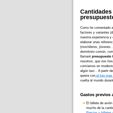
Cantidades 
presupuest
Como he comentado an
factores y variantes (
nuestra experiencia y 
elaborar unas referenc
(mochileros, jóvenes..
dormitorio común, comer
llamaré
presupuesto 
nosotros, que nos h
comíamos en modestos 
algún taxi... A partir
quiera con
el lujo mas 
vuelta al mundo duran
Gastos previos a
El billete de avi
mucho de la cantid
Precios y billetes