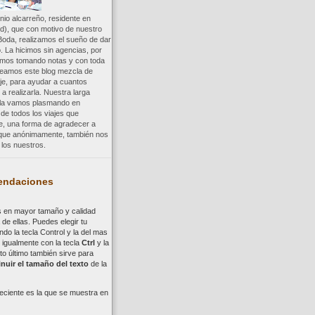
io alcarreño, residente en
d), que con motivo de nuestro
Boda, realizamos el sueño de dar
. La hicimos sin agencias, por
uimos tomando notas y con toda
reamos este blog mezcla de
aje, para ayudar a cuantos
a realizarla. Nuestra larga
a la vamos plasmando en
 de todos los viajes que
re, una forma de agradecer a
, que anónimamente, también nos
los nuestros.
ndaciones
s en mayor tamaño y calidad
de ellas. Puedes elegir tu
ndo la tecla
Control
y la del mas
,
i
gualmente con la tecla
Ctrl
y la
to último también sirve para
nuir el tamaño del texto
de la
eciente es la que se muestra en