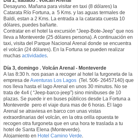
Día 2, sábado . Volcán Arenal
Desayuno. Mañana para visitar en taxi (8 dólares) la
Catarata Río Fortuna, a 5 Kms. y las aguas termales de
Baldi, estan a 2 Kms. La entrada a la catarata cuesta 10
dólares, puedes bañarte.
Contratar en el hotel la excursión “Jeep-Bote-Jeep” que nos
lleva a Monteverde (25 dólares persona). A continuación en
taxi, visita del Parque Nacional Arenal donde se encuentra
el volcán (24 dólares). En la Fortuna se pueden realizar
muchas
actividades
.
Día 3, domingo . Volcán Arenal - Monteverde
A las 8:30 h. nos pasan a recoger al hotel la furgoneta de la
empresa de
Aventuras Los Lagos
(Tel. 506- 26457140) que
nos lleva hasta el lago Arenal en unos 30 minutos. No se
trata de 4x4 ( “Jeep-barco-jeep”) sino minibuses de 10
plazas. Se puede ir en buses públicos desde La Fortuna a
Monteverde pero el viaje dura mas de 6 horas. El lago
Arenal se atraviesa en barco con unas vistas
extraordinarias del volcán, en la otra orilla opuesta te
recogen otra furgoneta que en una hora te traslada a tu
hotel de Santa Elena (Monteverde).
Alojamiento en
Hotel Camino Verde
.