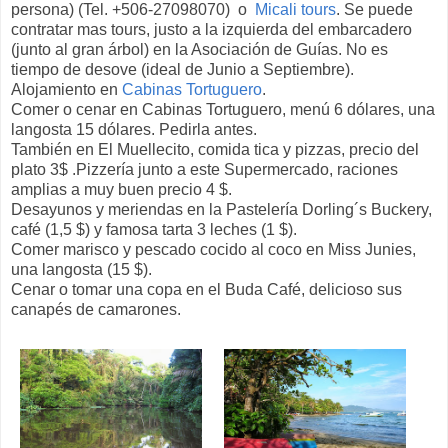
persona) (Tel. +506-27098070) o
Micali tours
. Se puede
contratar mas tours, justo a la izquierda del embarcadero
(junto al gran árbol) en la Asociación de Guías. No es
tiempo de desove (ideal de Junio a Septiembre).
Alojamiento en
Cabinas Tortuguero
.
Comer o cenar en Cabinas Tortuguero, menú 6 dólares, una
langosta 15 dólares. Pedirla antes.
También en El Muellecito, comida tica y pizzas, precio del
plato 3$ .Pizzería junto a este Supermercado, raciones
amplias a muy buen precio 4 $.
Desayunos y meriendas en la Pastelería Dorling´s Buckery,
café (1,5 $) y famosa tarta 3 leches (1 $).
Comer marisco y pescado cocido al coco en Miss Junies,
una langosta (15 $).
Cenar o tomar una copa en el Buda Café, delicioso sus
canapés de camarones.