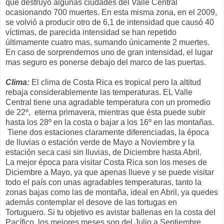
que destruyó algunas ciudades del Valle Central
ocasionando 700 muertes. En esta misma zona, en el 2009,
se volvió a producir otro de 6,1 de intensidad que causó 40
víctimas, de parecida intensidad se han repetido
últimamente cuatro mas, sumando únicamente 2 muertes.
En caso de sorprendernos uno de gran intensidad, el lugar
mas seguro es ponerse debajo del marco de las puertas.
Clima:
El clima de Costa Rica es tropical pero la altitud
rebaja considerablemente las temperaturas. EL Valle
Central tiene una agradable temperatura con un promedio
de 22º, eterna primavera, mientras que ésta puede subir
hasta los 28º en la costa o bajar a los 16º en las montañas.
Tiene dos estaciones claramente diferenciadas, la época
de lluvias o estación verde de Mayo a Noviembre y la
estación seca casi sin lluvias, de Diciembre hasta Abril.
La mejor época para visitar Costa Rica son los meses de
Diciembre a Mayo, ya que apenas llueve y se puede visitar
todo el país con unas agradables temperaturas, tanto la
zonas bajas como las de montaña, ideal en Abril, ya quedes
además contemplar el desove de las tortugas en
Tortuguero. Si tu objetivo es avistar ballenas en la costa del
Pacífico, los mejores meses son del Julio a Septiembre.