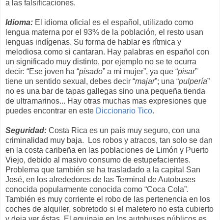
a las falsificaciones.
Idioma:
El idioma oficial es el español, utilizado como
lengua materna por el 93% de la población, el resto usan
lenguas indígenas. Su forma de hablar es rítmica y
melodiosa como si cantaran. Hay palabras en español con
un significado muy distinto, por ejemplo no se te ocurra
decir: “Ese joven ha “
pisado
” a mi mujer”, ya que “
pisar
”
tiene un sentido sexual, debes decir “
majar
”; una “
pulpería
”
no es una bar de tapas gallegas sino una pequeña tienda
de ultramarinos... Hay otras muchas mas expresiones que
puedes encontrar en este
Diccionario Tico
.
Seguridad:
Costa Rica es un país muy seguro, con una
criminalidad muy baja. Los robos y atracos, tan solo se dan
en la costa caribeña en las poblaciones de Limón y Puerto
Viejo, debido al masivo consumo de estupefacientes.
Problema que también se ha trasladado a la capital San
José, en los alrededores de las Terminal de Autobuses
conocida popularmente conocida como “Coca Cola”.
También es muy corriente el robo de las pertenencia en los
coches de alquiler, sobretodo si el maletero no esta cubierto
y deja ver éstas. El equipaje en los autobuses públicos es