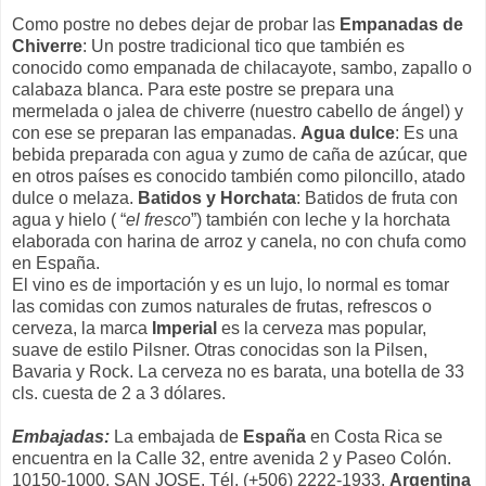
Como postre no debes dejar de probar las
Empanadas de
Chiverre
: Un postre tradicional tico que también es
conocido como empanada de chilacayote, sambo, zapallo o
calabaza blanca. Para este postre se prepara una
mermelada o jalea de chiverre (nuestro cabello de ángel) y
con ese se preparan las empanadas.
Agua dulce
: Es una
bebida preparada con agua y zumo de caña de azúcar, que
en otros países es conocido también como piloncillo, atado
dulce o melaza.
Batidos y Horchata
: Batidos de fruta con
agua y hielo ( “
el fresco
”) también con leche y la horchata
elaborada con harina de arroz y canela, no con chufa como
en España.
El vino es de importación y es un lujo, lo normal es tomar
las comidas con zumos naturales de frutas, refrescos o
cerveza, la marca
Imperial
es la cerveza mas popular,
suave de estilo Pilsner. Otras conocidas son la Pilsen,
Bavaria y Rock. La cerveza no es barata, una botella de 33
cls. cuesta de 2 a 3 dólares.
Embajadas:
La embajada de
España
en Costa Rica se
encuentra en la Calle 32, entre avenida 2 y Paseo Colón.
10150-1000. SAN JOSE. Tél. (+506) 2222-1933.
Argentina