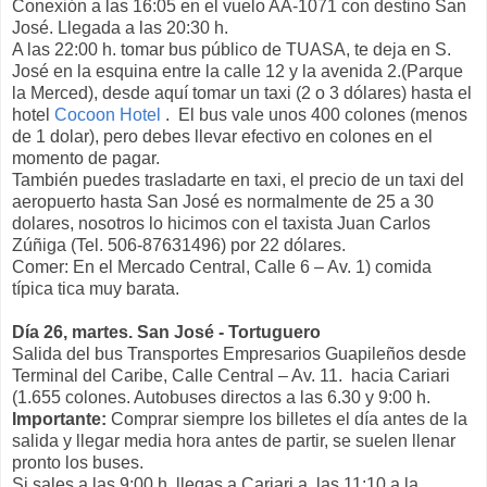
Conexión a las 16:05 en el vuelo AA-1071 con destino San
José. Llegada a las 20:30 h.
A las 22:00 h. tomar bus público de TUASA, te deja en S.
José en la esquina entre la calle 12 y la avenida 2.(Parque
la Merced), desde aquí tomar un taxi (2 o 3 dólares) hasta el
hotel
Cocoon Hotel
. El bus vale unos 400 colones (menos
de 1 dolar), pero debes llevar efectivo en colones en el
momento de pagar.
También puedes trasladarte en taxi, el precio de un taxi del
aeropuerto hasta San José es normalmente de 25 a 30
dolares, nosotros lo hicimos con el taxista Juan Carlos
Zúñiga (Tel. 506-87631496) por 22 dólares.
Comer: En el Mercado Central, Calle 6 – Av. 1) comida
típica tica muy barata.
Día 26, martes. San José - Tortuguero
Salida del bus Transportes Empresarios Guapileños desde
Terminal del Caribe, Calle Central – Av. 11. hacia Cariari
(1.655 colones. Autobuses directos a las 6.30 y 9:00 h.
Importante:
Comprar siempre los billetes el día antes de la
salida y llegar media hora antes de partir, se suelen llenar
pronto los buses.
Si sales a las 9:00 h, llegas a Cariari a las 11:10 a la