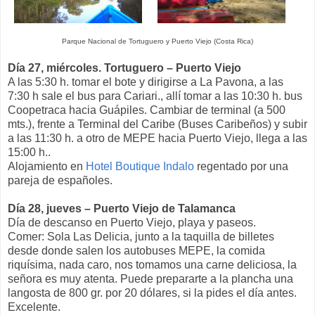
Parque Nacional de Tortuguero y Puerto Viejo (Costa Rica)
Día 27, miércoles. Tortuguero – Puerto Viejo
A las 5:30 h. tomar el bote y dirigirse a La Pavona, a las
7:30 h sale el bus para Cariari., allí tomar a las 10:30 h. bus
Coopetraca hacia Guápiles. Cambiar de terminal (a 500
mts.), frente a Terminal del Caribe (Buses Caribeños) y subir
a las 11:30 h. a otro de MEPE hacia Puerto Viejo, llega a las
15:00 h..
Alojamiento en
Hotel Boutique Indalo
regentado por una
pareja de españoles.
Día 28, jueves – Puerto Viejo de Talamanca
Día de descanso en Puerto Viejo, playa y paseos.
Comer: Sola Las Delicia, junto a la taquilla de billetes
desde donde salen los autobuses MEPE, la comida
riquísima, nada caro, nos tomamos una carne deliciosa, la
señora es muy atenta. Puede prepararte a la plancha una
langosta de 800 gr. por 20 dólares, si la pides el día antes.
Excelente.