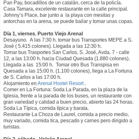
Pan Pay, bocadillos de un catalán, cerca de la policía.
Casa Tamara, excelente restaurante en la calle principal.
Johnny’s Place, bar junto a la playa con mesitas y
antorchas en la arena, se puede bailar y tomar unas copas.
Día 1, viernes. Puerto Viejo Arenal
Desayuno. A las 7:30 h. tomar bus Transportes MEPE a S.
José ( 5.415 colones). Llegada a las 12:30 h.
Tomar bus Trasportes San Carlos, S. José, Avda. 7 - calle
12, a las 13:00 h. hacia Ciudad Quesada (1.880 colones).
Llegada a las 15:00 h. Tomar otro Bus Transpisa en
Quesada a las 15:00 h. (1.100 colones), llega a La Fortuna
de S. Carlos a las 17:00 h.
Alojamiento en
Arenal Hostel Resort
.
Comer en La Fortuna: Soda La Parada, en la plaza de la
Iglesia, frente a la parada de los buses, un restaurante con
gran variedad y calidad a buen precio, abierto las 24 horas.
Soda La Típica, comida típica y barata.
Restaurante La Choza de Laurel, comida a precio medio,
muy variado, comida tica, pescado y carnes pero dirigido a
turistas.