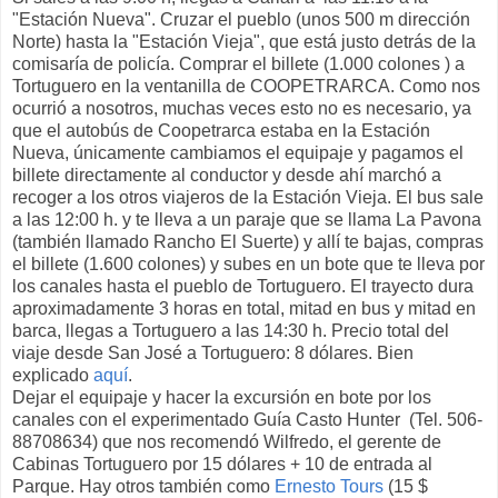
"Estación Nueva". Cruzar el pueblo (unos 500 m dirección
Norte) hasta la "Estación Vieja", que está justo detrás de la
comisaría de policía. Comprar el billete (1.000 colones ) a
Tortuguero en la ventanilla de COOPETRARCA. Como nos
ocurrió a nosotros, muchas veces esto no es necesario, ya
que el autobús de Coopetrarca estaba en la Estación
Nueva, únicamente cambiamos el equipaje y pagamos el
billete directamente al conductor y desde ahí marchó a
recoger a los otros viajeros de la Estación Vieja. El bus sale
a las 12:00 h. y te lleva a un paraje que se llama La Pavona
(también llamado Rancho El Suerte) y allí te bajas, compras
el billete (1.600 colones) y subes en un bote que te lleva por
los canales hasta el pueblo de Tortuguero. El trayecto dura
aproximadamente 3 horas en total, mitad en bus y mitad en
barca, llegas a Tortuguero a las 14:30 h. Precio total del
viaje desde San José a Tortuguero: 8 dólares. Bien
explicado
aquí
.
Dejar el equipaje y hacer la excursión en bote por los
canales con el experimentado Guía Casto Hunter (Tel. 506-
88708634) que nos recomendó Wilfredo, el gerente de
Cabinas Tortuguero por 15 dólares + 10 de entrada al
Parque. Hay otros también como
Ernesto Tours
(15 $