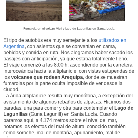
Fumarola en el volcán Misti y lago de Lagunillas en Santa Lucía
El tipo de autobús era muy semejante a los
utilizados en
Argentina
, con asientos que se convertían en cama,
bebidas y comida en ruta. Nos alegramos haber sacado los
pasajes con anticipación, ya que estaba totalmente lleno.
El viaje comenzó a las 8:00 h. ascendiendo por la carretera
Interoceánica hacia la altiplanicie, con vistas estupendas de
los
volcanes que rodean Arequipa
, donde se muestran
fumarolas por la parte oculta imposible de ver desde la
ciudad.
La árida altiplanicie resulta muy monótona, a excepción del
avistamiento de algunos rebaños de alpacas. Hicimos dos
paradas, una para comer y otra para contemplar el
Lago de
Lagunillas
(Guna Lagunill) en Santa Lucía. Cuando
paramos aquí, a 4.174 metros sobre el nivel del mar,
notamos los efectos del mal de altura, conocido también
como soroche, mal de montaña, apunamiento, mal de