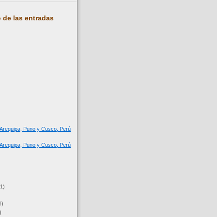
 de las entradas
, Arequipa, Puno y Cusco, Perú
, Arequipa, Puno y Cusco, Perú
(1)
1)
)