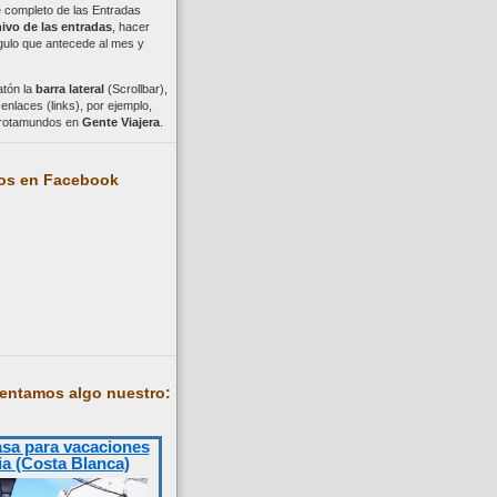
ce completo de las Entradas
ivo de las entradas
, hacer
ngulo que antecede al mes y
atón la
barra lateral
(Scrollbar),
nlaces (links), por ejemplo,
trotamundos en
Gente Viajera
.
os en Facebook
entamos algo nuestro:
asa para vacaciones
ia (Costa Blanca)