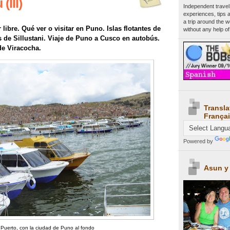
(III)
Independent travel
experiences, tips 
a trip around the 
 libre. Qué ver o visitar en Puno. Islas flotantes de
without any help of
 de Sillustani. Viaje de Puno a Cusco en autobús.
e Viracocha.
Transla
Françai
Powered by
Asun y
Puerto, con la ciudad de Puno al fondo