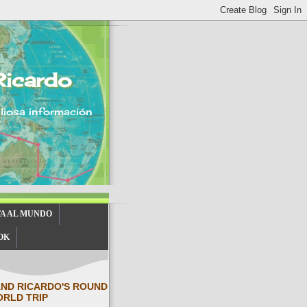
Ricardo
aliosa información
TA AL MUNDO
OK
AND RICARDO'S ROUND
ORLD TRIP