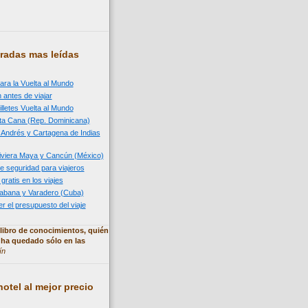
radas mas leídas
ara la Vuelta al Mundo
 antes de viajar
illetes Vuelta al Mundo
nta Cana (Rep. Dominicana)
n Andrés y Cartagena de Indias
 Riviera Maya y Cancún (México)
e seguridad para viajeros
 gratis en los viajes
 Habana y Varadero (Cuba)
 el presupuesto del viaje
libro de conocimientos, quién
 ha quedado sólo en las
ín
otel al mejor precio