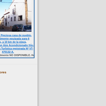
Preciosa casa de pueblo,
almente equipada para 6
, a 10 km de la playa,
n Aire Acondicionado frío-
a Turística registrada Nº VT-
470132-A.
DISPONIBLE. Haga click sobre la foto.
ores