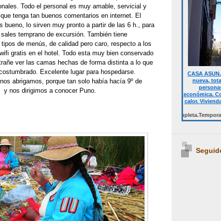
nales. Todo el personal es muy amable, servicial y
 que tenga tan buenos comentarios en internet. El
s bueno, lo sirven muy pronto a partir de las 6 h., para
i sales temprano de excursión. También tiene
 tipos de menús, de calidad pero caro, respecto a los
ifi gratis en el hotel. Todo esta muy bien conservado
trañe ver las camas hechas de forma distinta a lo que
costumbrado. Excelente lugar para hospedarse.
CASA ASUN. 
nueva, tot
nos abrigamos, porque tan solo había hacía 9º de
personas
 y nos dirigimos a conocer Puno.
económica. Co
calor. Viviend
Desde 700 € quincena casa completa.Temporalmente NO 
Seguid