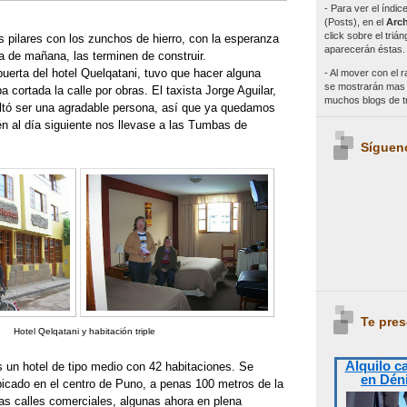
- Para ver el índi
(Posts), en el
Arch
click sobre el triá
os pilares con los zunchos de hierro, con la esperanza
aparecerán éstas.
ía de mañana, las terminen de construir.
 puerta del hotel Quelqatani, tuvo que hacer alguna
- Al mover con el r
se mostrarán mas e
 cortada la calle por obras. El taxista Jorge Aguilar,
muchos blogs de 
ultó ser una agradable persona, así que ya quedamos
n al día siguiente nos llevase a las Tumbas de
Síguen
Te pres
Hotel Qelqatani y habitación triple
Alquilo c
s un hotel de tipo medio con 42 habitaciones. Se
en Dén
icado en el centro de Puno, a penas 100 metros de la
as calles comerciales, algunas ahora en plena