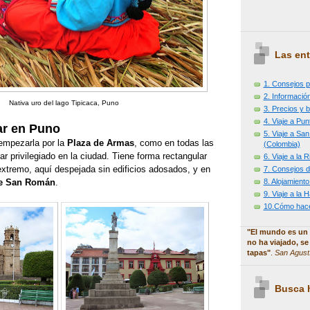
Las ent
1. Consejos p
2. Información
Nativa uro del lago Tipicaca, Puno
3. Precios y b
4. Viaje a Pu
ar en Puno
5. Viaje a Sa
 empezarla por la
Plaza de Armas
, como en todas las
(Colombia)
r privilegiado en la ciudad. Tiene forma rectangular
6. Viaje a la
extremo, aquí despejada sin edificios adosados, y en
7. Consejos d
8. Alojamiento
de San Román
.
9. Viaje a la
10.Cómo hacer
"El mundo es un 
no ha viajado, se
tapas"
.
San Agust
Busca h