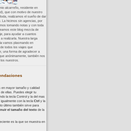
io alcarreño, residente en
d), que con motivo de nuestro
Boda, realizamos el sueño de dar
. La hicimos sin agencias, por
uimos tomando notas y con toda
reamos este blog mezcla de
aje, para ayudar a cuantos
a realizarla. Nuestra larga
a la vamos plasmando en
 de todos los viajes que
re, una forma de agradecer a
, que anónimamente, también nos
los nuestros.
ndaciones
s en mayor tamaño y calidad
de ellas. Puedes elegir tu
ndo la tecla
Control
y la del mas
,
i
gualmente con la tecla
Ctrl
y la
to último también sirve para
nuir el tamaño del texto
de la
eciente es la que se muestra en