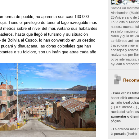
Somos un matrimon
Alcobendas (Madri
n forma de pueblo, no aparenta sus casi 130.000
25 Aniversario de 
La Vuelta al Mundo
quí. Tiene el privilegio de tener el lago navegable mas
nuestra cuenta, f
8 metros sobre el nivel del mar. Antaño sus habitantes
esa información c
naderos, hasta que llegó el turismo y su situación
diario y guía de vi
de Bolivia al Cusco, lo han convertido en un destino
también se animen 
trayectoria viajer
s pucará y tihauacana, las obras coloniales que han
consejos y relatos
lotantes o su folclore, son un imán que atrae cada año
realizamos por lib
otros internautas
ayudan a preparar 
Recome
- Para ver las
foto
hacer click encima 
tamaño ideal pulsa
(
+
)
o el menos (
-
)
rueda del ratón, es
aumentar o dismi
página.
- La entrada mas r
la portada (Inicio).