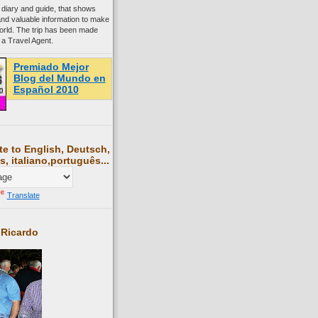
 diary and guide, that shows
and valuable information to make
world. The trip has been made
 a Travel Agent.
Premiado Mejor
Blog del Mundo en
Español 2010
te to English, Deutsch,
s, italiano,português...
Translate
 Ricardo