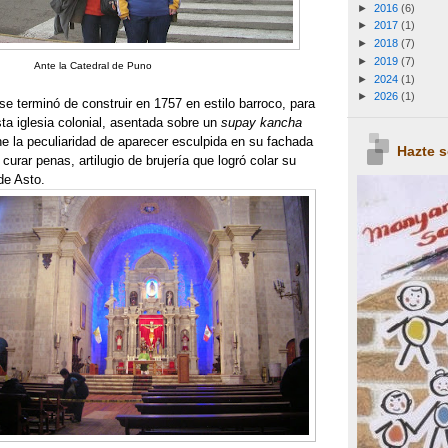
►
2016
(6)
►
2017
(1)
►
2018
(7)
►
2019
(7)
Ante la Catedral de Puno
►
2024
(1)
►
2026
(1)
se terminó de construir en 1757 en estilo barroco, para
a iglesia colonial, asentada sobre un
supay kancha
ene la peculiaridad de aparecer esculpida en su fachada
Hazte 
 curar penas, artilugio de brujería que logró colar su
 de Asto.