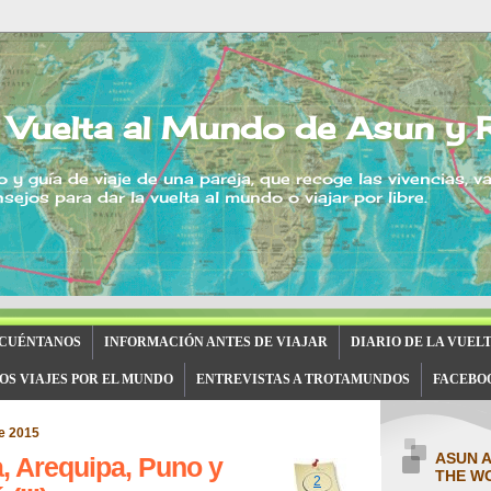
 Vuelta al Mundo de Asun y 
o y guía de viaje de una pareja, que recoge las vivencias, v
sejos para dar la vuelta al mundo o viajar por libre.
 CUÉNTANOS
INFORMACIÓN ANTES DE VIAJAR
DIARIO DE LA VUEL
OS VIAJES POR EL MUNDO
ENTREVISTAS A TROTAMUNDOS
FACEBO
e 2015
ASUN 
a, Arequipa, Puno y
THE W
2