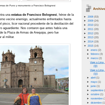
Armas de Puno y monumento a Francisco Bolognesi
Archivo
ntra una
estatua de Francisco Bolognesi
, héroe de la
►
2008
(53)
terno vecino enemigo, actualmente enfrentados hasta
►
2009
(24)
l pisco, licor nacional procedente de la destilación del
►
2010
(21)
tro aguardiente. Nos contaron que antes había una
►
2011
(20)
 de la Plaza de Armas de Arequipa, pero fue
►
2012
(20)
al militar.
►
2013
(20)
►
2014
(19)
▼
2015
(14)
►
enero
(2)
►
febrero
(3)
▼
marzo
(2)
Viaje a Lima
(III)
Viaje a Lima
(IV)
►
abril
(1)
►
mayo
(1)
►
junio
(1)
►
septiembre
►
octubre
(1)
►
noviembre
(
►
diciembre
(1