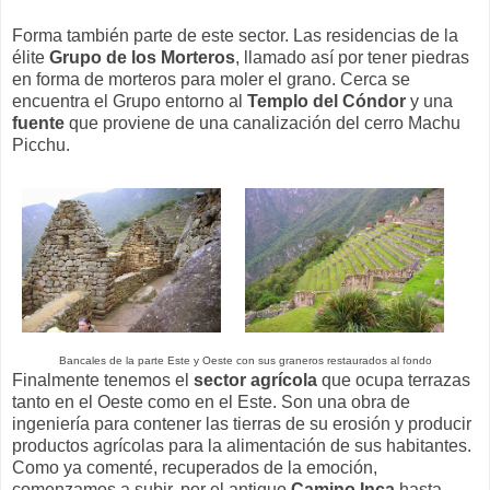
Forma también parte de este sector. Las residencias de la
élite
Grupo de los Morteros
, llamado así por tener piedras
en forma de morteros para moler el grano. Cerca se
encuentra el Grupo entorno al
Templo del Cóndor
y una
fuente
que proviene de una canalización del cerro Machu
Picchu.
Bancales de la parte Este y Oeste con sus graneros restaurados al fondo
Finalmente tenemos el
sector agrícola
que ocupa terrazas
tanto en el Oeste como en el Este. Son una obra de
ingeniería para contener las tierras de su erosión y producir
productos agrícolas para la alimentación de sus habitantes.
Como ya comenté, recuperados de la emoción,
comenzamos a subir, por el antiguo
Camino Inca
hasta