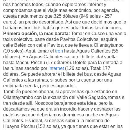
nos hacemos todos, cuando exploramos internet y
comprobamos que el viaje mas económico, por agencia,
cuesta nada menos que 325 dólares (949 soles - 257
euros), un precio desorbitado. Así que que decidimos que lo
haríamos por libre, había que estudiar todas las opciones.
Primera opción, la mas barata:
Tomar en Cusco una van o
taxis colectivo, parte desde Pavitos Colectivos, esquina
calle Belén con calle Pavitos, que te lleva a Ollantaytambo
(10 soles). Aquí, tomar el
tren
hasta Aguas Calientes (55
dólares). En Aguas Calientes sacar el billete ida/ vuelta
hasta Machu Picchu (17 dólares). Boleto para la entrada a
las ruinas sacado por
internet
(126 soles). Total: 177
dólares. Se puede ahorrar el billete del bus, desde Aguas
Calientes a las ruinas, si subes por tu cuenta por una
empinada senda, pero es agotador.
También puedes ahorrar, si aprovechas que estando en
Ollantaytambo con la excursión del Valle Sagrado, tomas el
tren desde allí. Nosotros barajamos esta idea, pero la
descartamos ya que era un incordio hacer y deshacer las
maletas, ya que deberíamos dormir esa noche en Aguas
Calientes. Es ideal, si deseas subir a la montaña de
Huayna Picchu (152 soles), ya que tienes que estar en las