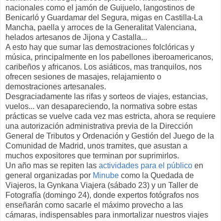
nacionales como el jamón de Guijuelo, langostinos de
Benicarló y Guardamar del Segura, migas en Castilla-La
Mancha, paella y arroces de la Generalitat Valenciana,
helados artesanos de Jijona y Castalla...
A esto hay que sumar las demostraciones folclóricas y
música, principalmente en los pabellones iberoamericanos,
caribeños y africanos. Los asiáticos, mas tranquilos, nos
ofrecen sesiones de masajes, relajamiento o
demostraciones artesanales.
Desgraciadamente las rifas y sorteos de viajes, estancias,
vuelos... van desapareciendo, la normativa sobre estas
prácticas se vuelve cada vez mas estricta, ahora se requiere
una autorización administrativa previa de la Dirección
General de Tributos y Ordenación y Gestión del Juego de la
Comunidad de Madrid, unos tramites, que asustan a
muchos expositores que terminan por suprimirlos.
Un año mas se repiten las
actividades para el público
en
general organizadas por
Minube
como la Quedada de
Viajeros, la Gynkana Viajera (sábado 23) y un Taller de
Fotografía (domingo 24), donde expertos fotógrafos nos
enseñarán como sacarle el máximo provecho a las
cámaras, indispensables para inmortalizar nuestros viajes