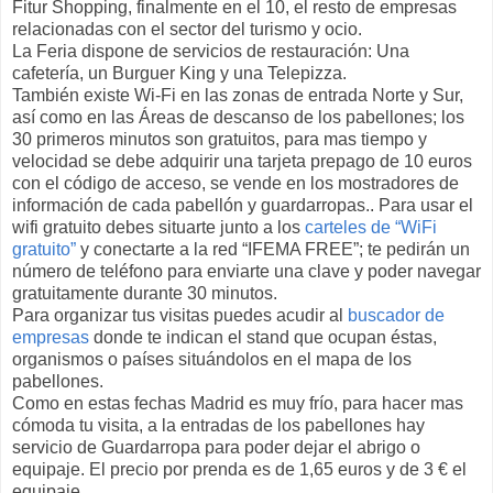
Fitur Shopping, finalmente en el 10, el resto de empresas
relacionadas con el sector del turismo y ocio.
La Feria dispone de servicios de restauración: Una
cafetería, un Burguer King y una Telepizza.
También existe Wi-Fi en las zonas de entrada Norte y Sur,
así como en las Áreas de descanso de los pabellones; los
30 primeros minutos son gratuitos, para mas tiempo y
velocidad se debe adquirir una tarjeta prepago de 10 euros
con el código de acceso, se vende en los mostradores de
información de cada pabellón y guardarropas.. Para usar el
wifi gratuito debes situarte junto a los
carteles de “WiFi
gratuito”
y conectarte a la red “IFEMA FREE”; te pedirán un
número de teléfono para enviarte una clave y poder navegar
gratuitamente durante 30 minutos.
Para organizar tus visitas puedes acudir al
buscador de
empresas
donde te indican el stand que ocupan éstas,
organismos o países situándolos en el mapa de los
pabellones.
Como en estas fechas Madrid es muy frío, para hacer mas
cómoda tu visita, a la entradas de los pabellones hay
servicio de Guardarropa para poder dejar el abrigo o
equipaje. El precio por prenda es de 1,65 euros y de 3 € el
equipaje.