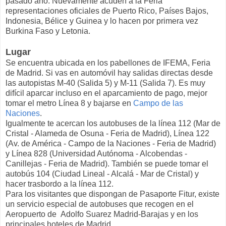
pasado año. Nuevamente acuden a la Feria
representaciones oficiales de Puerto Rico, Países Bajos,
Indonesia, Bélice y Guinea y lo hacen por primera vez
Burkina Faso y Letonia.
Lugar
Se encuentra ubicada en los pabellones de IFEMA, Feria
de Madrid. Si vas en automóvil hay salidas directas desde
las autopistas M-40 (Salida 5) y M-11 (Salida 7). Es muy
difícil aparcar incluso en el aparcamiento de pago, mejor
tomar el metro Línea 8 y bajarse en
Campo de las
Naciones
.
Igualmente te acercan los autobuses de la línea 112 (Mar de
Cristal - Alameda de Osuna - Feria de Madrid), Línea 122
(Av. de América - Campo de la Naciones - Feria de Madrid)
y Línea 828 (Universidad Autónoma - Alcobendas -
Canillejas - Feria de Madrid). También se puede tomar el
autobús 104 (Ciudad Lineal - Alcalá - Mar de Cristal) y
hacer trasbordo a la línea 112.
Para los visitantes que dispongan de Pasaporte Fitur, existe
un servicio especial de autobuses que recogen en el
Aeropuerto de Adolfo Suarez Madrid-Barajas y en los
principales hoteles de Madrid.