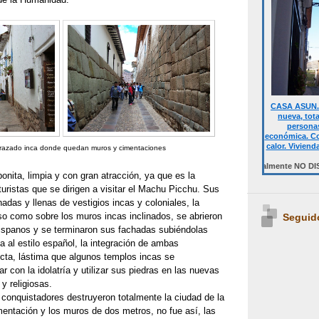
CASA ASUN. 
nueva, tot
personas
económica. Co
calor. Viviend
trazado inca donde quedan muros y cimentaciones
Desde 700 € quincena casa completa.Temporalmente NO DISPONIBLE. 
nita, limpia y con gran atracción, ya que es la
ristas que se dirigen a visitar el Machu Picchu. Sus
nadas y llenas de vestigios incas y coloniales, la
so como sobre los muros incas inclinados, se abrieron
Seguid
hispanos y se terminaron sus fachadas subiéndolas
 al estilo español, la integración de ambas
ecta, lástima que algunos templos incas se
r con la idolatría y utilizar sus piedras en las nuevas
y religiosas.
conquistadores destruyeron totalmente la ciudad de la
entación y los muros de dos metros, no fue así, las