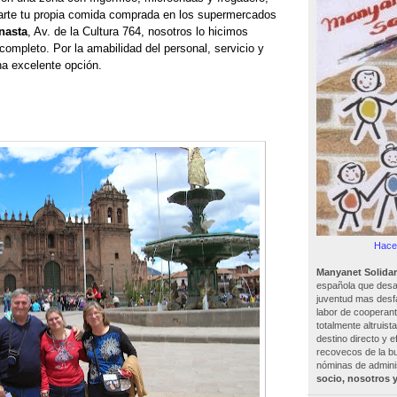
varte tu propia comida comprada en los supermercados
nasta
, Av. de la Cultura 764, nosotros lo hicimos
ompleto. Por la amabilidad del personal, servicio y
na excelente opción.
Hacer
Manyanet Solidar
española que desar
juventud mas desf
labor de cooperant
totalmente altruist
destino directo y e
recovecos de la bu
nóminas de adminis
socio, nosotros 