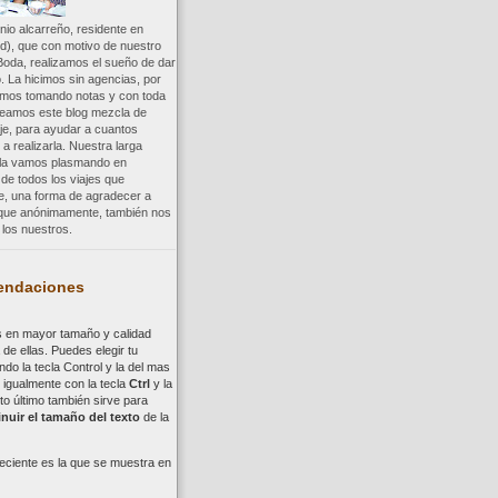
io alcarreño, residente en
d), que con motivo de nuestro
Boda, realizamos el sueño de dar
. La hicimos sin agencias, por
uimos tomando notas y con toda
reamos este blog mezcla de
aje, para ayudar a cuantos
a realizarla. Nuestra larga
a la vamos plasmando en
 de todos los viajes que
re, una forma de agradecer a
, que anónimamente, también nos
los nuestros.
ndaciones
s en mayor tamaño y calidad
de ellas. Puedes elegir tu
ndo la tecla
Control
y la del mas
,
i
gualmente con la tecla
Ctrl
y la
to último también sirve para
nuir el tamaño del texto
de la
eciente es la que se muestra en