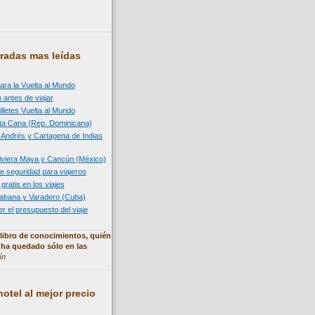
radas mas leídas
ara la Vuelta al Mundo
 antes de viajar
illetes Vuelta al Mundo
nta Cana (Rep. Dominicana)
n Andrés y Cartagena de Indias
 Riviera Maya y Cancún (México)
e seguridad para viajeros
 gratis en los viajes
 Habana y Varadero (Cuba)
 el presupuesto del viaje
libro de conocimientos, quién
 ha quedado sólo en las
ín
otel al mejor precio