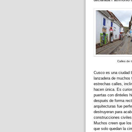
Calles de 
Cusco es una ciudad bo
lanzadera de muchos tu
estrechas calles, incli
hacen única. Es curio
puertas con dinteles 
después de forma recta
arquitecturas fue perf
destruyeran para acaba
construcciones civiles 
Muchos creen que los 
que solo quedan la cim