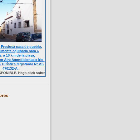
Preciosa casa de pueblo,
almente equipada para 6
, a 10 km de la playa,
n Aire Acondicionado frío-
a Turística registrada Nº VT-
470132-A.
Haga click sobre la foto.
ores