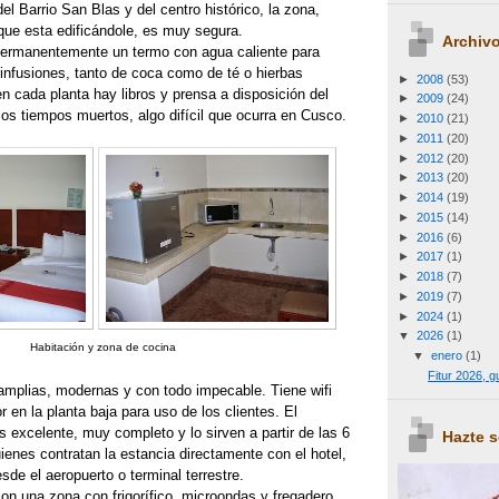
el Barrio San Blas y del centro histórico, la zona,
ue esta edificándole, es muy segura.
Archivo
permanentemente un termo con agua caliente para
 infusiones, tanto de coca como de té o hierbas
►
2008
(53)
n cada planta hay libros y prensa a disposición del
►
2009
(24)
los tiempos muertos, algo difícil que ocurra en Cusco.
►
2010
(21)
►
2011
(20)
►
2012
(20)
►
2013
(20)
►
2014
(19)
►
2015
(14)
►
2016
(6)
►
2017
(1)
►
2018
(7)
►
2019
(7)
►
2024
(1)
▼
2026
(1)
Habitación y zona de cocina
▼
enero
(1)
Fitur 2026, 
amplias, modernas y con todo impecable. Tiene wifi
 en la planta baja para uso de los clientes. El
s excelente, muy completo y lo sirven a partir de las 6
Hazte 
enes contratan la estancia directamente con el hotel,
esde el aeropuerto o terminal terrestre.
on una zona con frigorífico, microondas y fregadero,