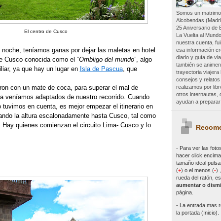
Somos un matrimon
Alcobendas (Madri
25 Aniversario de 
El centro de Cusco
La Vuelta al Mundo
nuestra cuenta, f
 noche, teníamos ganas por dejar las maletas en hotel
esa información c
diario y guía de vi
de Cusco conocida como el “
Ombligo del mundo
”, algo
también se animen 
liar, ya que hay un lugar en
Isla de Pascua
, que
trayectoria viajer
consejos y relatos
realizamos por lib
eron con un mate de coca, para superar el mal de
otros internautas
 ya veníamos adaptados de nuestro recorrido. Cuando
ayudan a preparar 
lo tuvimos en cuenta, es mejor empezar el itinerario en
rando la altura escalonadamente hasta Cusco, tal como
 Hay quienes comienzan el circuito Lima- Cusco y lo
Recome
- Para ver las
foto
hacer click encima 
tamaño ideal pulsa
(
+
)
o el menos (
-
)
rueda del ratón, es
aumentar o dismi
página.
- La entrada mas r
la portada (Inicio).