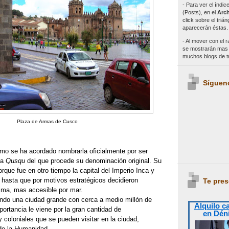
- Para ver el índi
(Posts), en el
Arch
click sobre el triá
aparecerán éstas.
- Al mover con el r
se mostrarán mas e
muchos blogs de 
Síguen
Plaza de Armas de Cusco
mo se ha acordado nombrarla oficialmente por ser
ca
Qusqu
del que procede su denominación original. Su
orque fue en otro tiempo la capital del Imperio Inca y
, hasta que por motivos estratégicos decidieron
Te pres
 Lima, mas accesible por mar.
ndo una ciudad grande con cerca a medio millón de
Alquilo c
portancia le viene por la gran cantidad de
en Dén
 coloniales que se pueden visitar en la ciudad,
de la Humanidad.