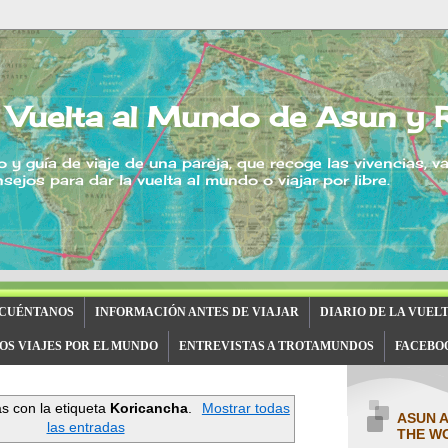
 Vuelta al Mundo de Asun y 
o y guía de viaje de una pareja, que recoge las vivencias, v
sejos para dar la vuelta al mundo o viajar por libre.
 CUÉNTANOS
INFORMACIÓN ANTES DE VIAJAR
DIARIO DE LA VUEL
OS VIAJES POR EL MUNDO
ENTREVISTAS A TROTAMUNDOS
FACEBO
s con la etiqueta
Koricancha
.
Mostrar todas
ASUN 
las entradas
THE W