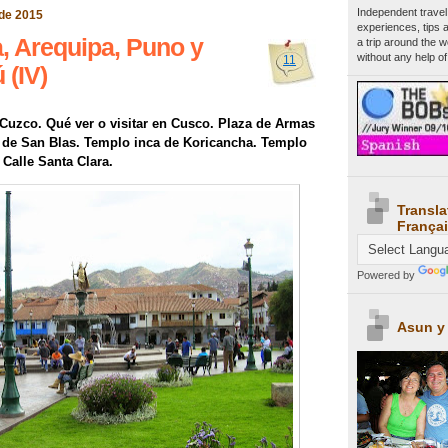
Independent travel
de 2015
experiences, tips 
a, Arequipa, Puno y
a trip around the 
without any help of
11
 (IV)
 Cuzco. Qué ver o visitar en Cusco. Plaza de Armas
 de San Blas. Templo inca de Koricancha. Templo
Calle Santa Clara.
Transla
Françai
Powered by
Asun y