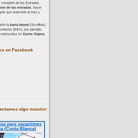
ce completo de las Entradas
ivo de las entradas
, hacer
ngulo que antecede al mes y
atón la
barra lateral
(Scrollbar),
nlaces (links), por ejemplo,
trotamundos en
Gente Viajera
.
os en Facebook
entamos algo nuestro:
asa para vacaciones
ia (Costa Blanca)