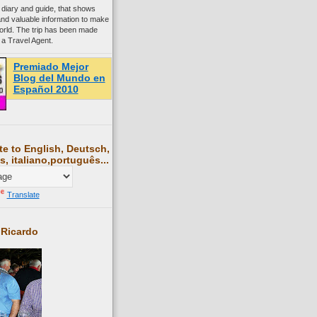
 diary and guide, that shows
and valuable information to make
world. The trip has been made
 a Travel Agent.
Premiado Mejor
Blog del Mundo en
Español 2010
te to English, Deutsch,
s, italiano,português...
Translate
 Ricardo