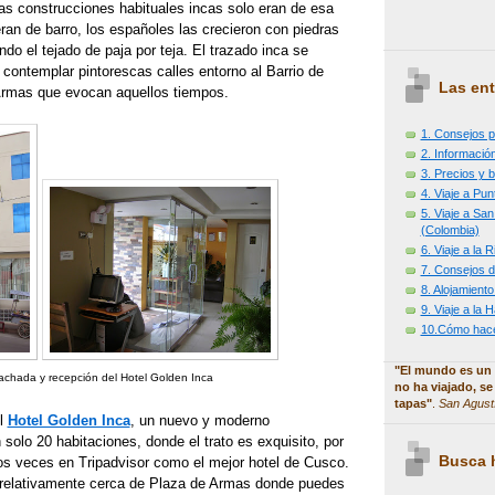
as construcciones habituales incas solo eran de esa
 eran de barro, los españoles las crecieron con piedras
do el tejado de paja por teja. El trazado inca se
contemplar pintorescas calles entorno al Barrio de
Las ent
Armas que evocan aquellos tiempos.
1. Consejos p
2. Información
3. Precios y b
4. Viaje a Pu
5. Viaje a Sa
(Colombia)
6. Viaje a la
7. Consejos d
8. Alojamiento
9. Viaje a la
10.Cómo hacer
"El mundo es un 
achada y recepción del Hotel Golden Inca
no ha viajado, se
tapas"
.
San Agust
l
Hotel Golden Inca
, un nuevo y moderno
 solo 20 habitaciones, donde el trato es exquisito, por
Busca h
dos veces en Tripadvisor como el mejor hotel de Cusco.
, relativamente cerca de Plaza de Armas donde puedes