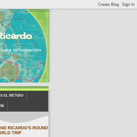
Ricardo
aliosa información
TA AL MUNDO
OK
AND RICARDO'S ROUND
ORLD TRIP