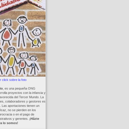
 click sobre la foto
io
, es una pequeña ONG
rolla proyectos con la infancia y
avorecida del Tercer Mundo. La
es, colaboradores y gestores es
a. Las aportaciones tienen un
ficaz, no se pierden en los
rocracia o en el pago de
trativos y gerentes.
¡Házte
ya lo somos!