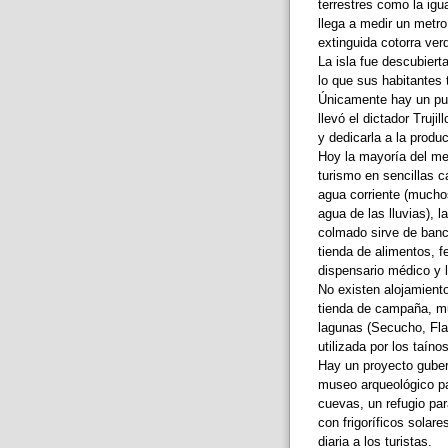
terrestres como la igu
llega a medir un metro
extinguida cotorra ver
La isla fue descubierta
lo que sus habitantes
Únicamente hay un pu
llevó el dictador Truji
y dedicarla a la produ
Hoy la mayoría del me
turismo en sencillas 
agua corriente (muchos
agua de las lluvias), l
colmado sirve de banc
tienda de alimentos, fe
dispensario médico y 
No existen alojamiento 
tienda de campaña, muy
lagunas (Secucho, Fla
utilizada por los taíno
Hay un proyecto guber
museo arqueológico pa
cuevas, un refugio par
con frigoríficos solar
diaria a los turistas.