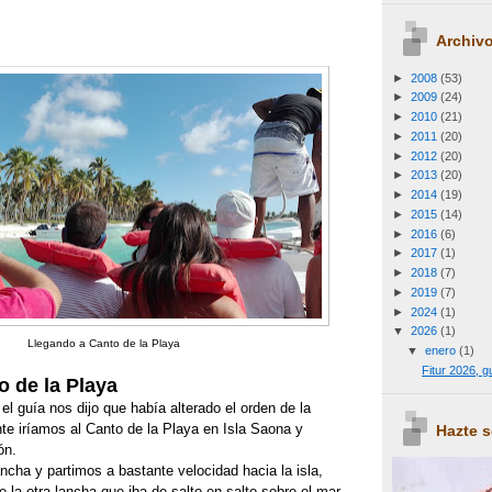
Archivo
►
2008
(53)
►
2009
(24)
►
2010
(21)
►
2011
(20)
►
2012
(20)
►
2013
(20)
►
2014
(19)
►
2015
(14)
►
2016
(6)
►
2017
(1)
►
2018
(7)
►
2019
(7)
►
2024
(1)
▼
2026
(1)
Llegando a Canto de la Playa
▼
enero
(1)
Fitur 2026, 
o de la Playa
el guía nos dijo que había alterado el orden de la
te iríamos al Canto de la Playa en Isla Saona y
Hazte 
ón.
cha y partimos a bastante velocidad hacia la isla,
a otra lancha que iba de salto en salto sobre el mar.