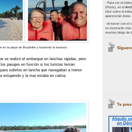
- Para ver el índi
(Posts), en el
Arch
click sobre el triá
aparecerán éstas.
- Al mover con el r
se mostrarán mas e
muchos blogs de 
Síguen
 en la playa de Boyahibe y haciendo la travesía
be se realizó el embarque en lanchas rápidas, pero
los pasajes en función si los turistas tenían
para subirlos en lancha que navegaban a menor
ía estupendo y la mar estaba en calma.
Te pres
Alquilo c
en Dén