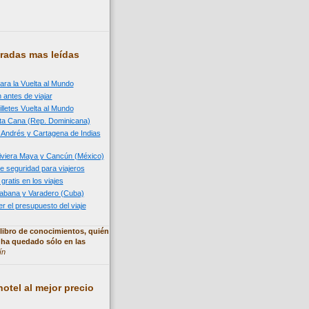
radas mas leídas
ara la Vuelta al Mundo
 antes de viajar
illetes Vuelta al Mundo
nta Cana (Rep. Dominicana)
n Andrés y Cartagena de Indias
 Riviera Maya y Cancún (México)
e seguridad para viajeros
 gratis en los viajes
 Habana y Varadero (Cuba)
 el presupuesto del viaje
libro de conocimientos, quién
 ha quedado sólo en las
ín
otel al mejor precio