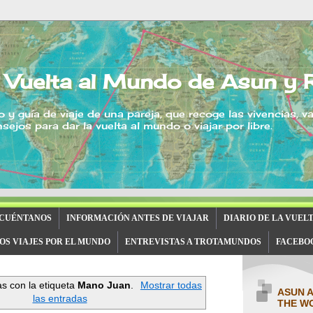
 Vuelta al Mundo de Asun y 
o y guía de viaje de una pareja, que recoge las vivencias, v
sejos para dar la vuelta al mundo o viajar por libre.
 CUÉNTANOS
INFORMACIÓN ANTES DE VIAJAR
DIARIO DE LA VUEL
OS VIAJES POR EL MUNDO
ENTREVISTAS A TROTAMUNDOS
FACEBO
s con la etiqueta
Mano Juan
.
Mostrar todas
ASUN 
las entradas
THE W