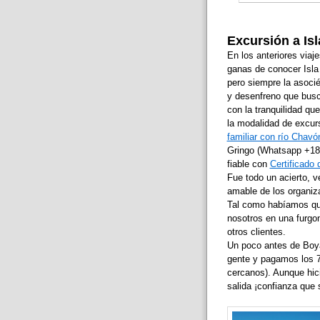
Excursión a Is
En los anteriores via
ganas de conocer Isla
pero siempre la asocié
y desenfreno que busc
con la tranquilidad qu
la modalidad de excu
familiar con río Chavó
Gringo (Whatsapp +18
fiable con
Certificado 
Fue todo un acierto, v
amable de los organiz
Tal como habíamos que
nosotros en una furgo
otros clientes.
Un poco antes de Boya
gente y pagamos los 7
cercanos). Aunque hic
salida ¡confianza que