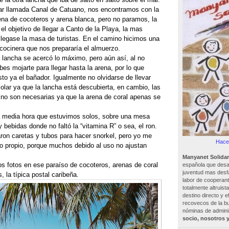
ar llamada Canal de Catuano, nos encontramos con la
ena de cocoteros y arena blanca, pero no paramos, la
l objetivo de llegar a Canto de la Playa, la mas
llegase la masa de turistas. En el camino hicimos una
 cocinera que nos prepararía el almuerzo.
a lancha se acercó lo máximo, pero aún así, al no
s mojarte para llegar hasta la arena, por lo que
to ya el bañador. Igualmente no olvidarse de llevar
olar ya que la lancha está descubierta, en cambio, las
, no son necesarias ya que la arena de coral apenas se
la media hora que estuvimos solos, sobre una mesa
 bebidas donde no faltó la “vitamina R” o sea, el ron.
ron caretas y tubos para hacer snorkel, pero yo me
Hacer
io propio, porque muchos debido al uso no ajustan
Manyanet Solidar
 fotos en ese paraíso de cocoteros, arenas de coral
española que desar
juventud mas desf
 la típica postal caribeña.
labor de cooperant
totalmente altruist
destino directo y e
recovecos de la bu
nóminas de adminis
socio, nosotros 