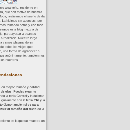
io alcarreño, residente en
d), que con motivo de nuestro
Boda, realizamos el sueño de dar
. La hicimos sin agencias, por
uimos tomando notas y con toda
reamos este blog mezcla de
aje, para ayudar a cuantos
a realizarla. Nuestra larga
a la vamos plasmando en
 de todos los viajes que
re, una forma de agradecer a
, que anónimamente, también nos
los nuestros.
ndaciones
s en mayor tamaño y calidad
de ellas. Puedes elegir tu
ndo la tecla
Control
y la del mas
,
i
gualmente con la tecla
Ctrl
y la
to último también sirve para
nuir el tamaño del texto
de la
eciente es la que se muestra en