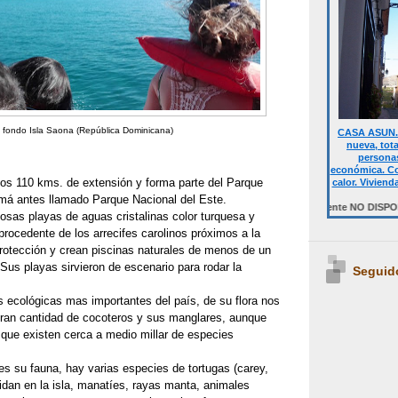
l fondo Isla Saona (República Dominicana)
CASA ASUN. 
nueva, tot
personas
económica. Co
nos 110 kms. de extensión y forma parte del Parque
calor. Viviend
á antes llamado Parque Nacional del Este.
Desde 700 € quincena casa completa.Temporalmente NO DISPONIBLE. Ha
osas playas de aguas cristalinas color turquesa y
procedente de los arrecifes carolinos próximos a la
protección y crean piscinas naturales de menos de un
Sus playas sirvieron de escenario para rodar la
Seguid
s ecológicas mas importantes del país, de su flora nos
 gran cantidad de cocoteros y sus manglares, aunque
 que existen cerca a medio millar de especies
s su fauna, hay varias especies de tortugas (carey,
nidan en la isla, manatíes, rayas manta, animales