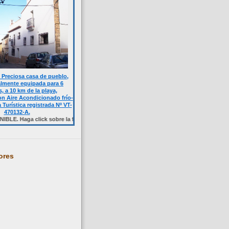
Preciosa casa de pueblo,
almente equipada para 6
, a 10 km de la playa,
n Aire Acondicionado frío-
a Turística registrada Nº VT-
470132-A.
ga click sobre la foto.
ores