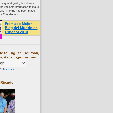
 diary and guide, that shows
and valuable information to make
world. The trip has been made
 a Travel Agent.
Premiado Mejor
Blog del Mundo en
Español 2010
te to English, Deutsch,
s, italiano,português...
Translate
 Ricardo