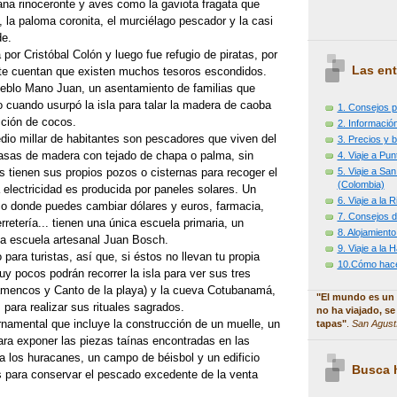
ana rinoceronte y aves como la gaviota fragata que
, la paloma coronita, el murciélago pescador y la casi
de.
 por Cristóbal Colón y luego fue refugio de piratas, por
Las ent
 te cuentan que existen muchos tesoros escondidos.
eblo Mano Juan, un asentamiento de familias que
llo cuando usurpó la isla para talar la madera de caoba
1. Consejos p
cción de cocos.
2. Información
dio millar de habitantes son pescadores que viven del
3. Precios y b
casas de madera con tejado de chapa o palma, sin
4. Viaje a Pu
5. Viaje a Sa
 tienen sus propios pozos o cisternas para recoger el
(Colombia)
a electricidad es producida por paneles solares. Un
6. Viaje a la
o donde puedes cambiar dólares y euros, farmacia,
7. Consejos d
rretería... tienen una única escuela primaria, un
8. Alojamiento
la escuela artesanal Juan Bosch.
9. Viaje a la
para turistas, así que, si éstos no llevan tu propia
10.Cómo hacer
 pocos podrán recorrer la isla para ver sus tres
mencos y Canto de la playa) y la cueva Cotubanamá,
"El mundo es un 
s para realizar sus rituales sagrados.
no ha viajado, se
namental que incluye la construcción de un muelle, un
tapas"
.
San Agust
ra exponer las piezas taínas encontradas en las
a los huracanes, un campo de béisbol y un edificio
Busca h
es para conservar el pescado excedente de la venta