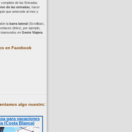
ce completo de las Entradas
ivo de las entradas
, hacer
ngulo que antecede al mes y
atón la
barra lateral
(Scrollbar),
nlaces (links), por ejemplo,
trotamundos en
Gente Viajera
.
os en Facebook
entamos algo nuestro:
asa para vacaciones
ia (Costa Blanca)