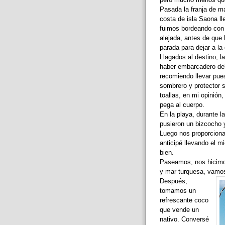
Pasada la franja de m
costa de isla Saona ll
fuimos bordeando con e
alejada, antes de que 
parada para dejar a la
Llagados al destino, l
haber embarcadero debe
recomiendo llevar pues
sombrero y protector s
toallas, en mi opinión
pega al cuerpo.
En la playa, durante 
pusieron un bizcocho y
Luego nos proporciona
anticipé llevando el m
bien.
Paseamos, nos hicimos
y mar turquesa, vamos,
Después,
tomamos un
refrescante coco
que vende un
nativo. Conversé