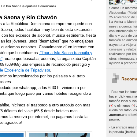
En Isla Saona (República Dominicana)
Somos un matrimon
Alcobendas (Madri
la Saona y Río Chavón
25 Aniversario de 
La Vuelta al Mundo
jes a la República Dominicana siempre me quedé con
nuestra cuenta, f
 Saona, todos hablaban muy bien de esta excursión
esa información c
 con los excesos de alcohol, música estridente, fiesta
diario y guía de vi
también se animen 
an los jóvenes, unos “desmadres” que no encajaban
trayectoria viajer
e queríamos nosotros. Casualmente dí en internet con
consejos y relatos
rsión que buscábamos:
“Tour a Isla Saona tranquila y
realizamos por lib
n”
, era lo que buscaba, además, la organizaba Capitán
otros internautas
ayudan a preparar 
097539469) una empresa de reconocido prestigio y
de Excelencia de Tripadvisor
.
enimos impresionados por los paisajes y el trato
Recome
adores.
dado por whatsapp, a las 6:30 h. vinieron a por
- Para ver las
foto
neta que luego pasó por varios hoteles recogiendo a
hacer click encima 
tamaño ideal pulsa
hibe, hicimos el trasbordo a otro autobús con mas
(
+
)
o el menos (
-
)
rueda del ratón, es
5 dólares del viaje (65 $ desde hoteles mas
aumentar o dismi
imos la reserva por internet, no pagamos hasta la
página.
 se agradece!
- La entrada mas r
la portada (Inicio).