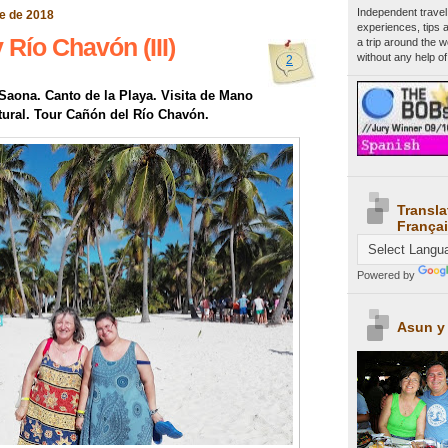
Independent travel
re de 2018
experiences, tips 
 Río Chavón (III)
a trip around the 
without any help of
2
 Saona. Canto de la Playa. Visita de Mano
tural. Tour Cañón del Río Chavón.
Transla
Françai
Powered by
Asun y