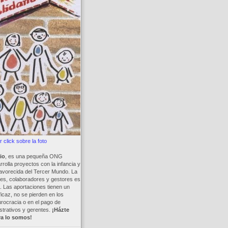
 click sobre la foto
io
, es una pequeña ONG
rolla proyectos con la infancia y
avorecida del Tercer Mundo. La
es, colaboradores y gestores es
a. Las aportaciones tienen un
ficaz, no se pierden en los
rocracia o en el pago de
trativos y gerentes.
¡Házte
ya lo somos!