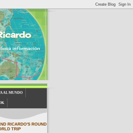
Ricardo
aliosa información
TA AL MUNDO
OK
AND RICARDO'S ROUND
ORLD TRIP