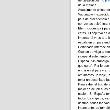
de ultrasonidos
no pre
de la malaria.
Actualmente únicament
Vacunación, expedido 
país de procedencia e
con zonas selváticas 
Meningocócica
( país
éstas. El objetivo es d
importar el virus a tu
escala en un país end
Certificado Internacio
Cuando se viaja a zon
independientemente do
España. Sin embargo, s
que curar”. Por lo que
entrar en el país y sí
arruinarnos un viaje, 
tener un desenlace fat
Para saber el tipo de 
mejor es acudir a las
nación. En España t
todos los viajeros, ya
destino, todas las va
interesante, es tambi