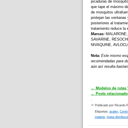
picaduras de mosquitos
que tape el máximo de
de mosquitos ultrafue
protejan las ventanas
posteriores al tratami
tratamiento reduce la 
Marcas:
MALARONE, 
SAVARINE, RESOCHI
NIVAQUINE, AVLOCL
Nota:
Este mismo esqu
recomendadas para dar 
aún así resulta bastan
←
Modelos de rutas 
←
Posts relacionados
.
Publicado por
Ricardo R
Etiquetas:
aralen
,
Centr
malaria
,
mapa distribuci