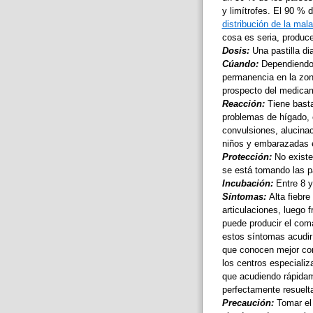
y limítrofes. El 90 % 
distribución de la mala
cosa es seria, produce
Dosis:
Una pastilla dia
Cúando:
Dependiendo 
permanencia en la zon
prospecto del medica
Reacción:
Tiene basta
problemas de hígado, 
convulsiones, alucina
niños y embarazadas e
Protección:
No existe
se está tomando las pa
Incubación:
Entre 8 y
Síntomas:
Alta fiebr
articulaciones, luego 
puede producir el coma
estos síntomas acudir 
que conocen mejor como
los centros especializ
que acudiendo rápida
perfectamente resuelt
Precaución:
Tomar el 