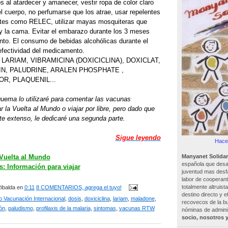
 al atardecer y amanecer, vestir ropa de color claro
l cuerpo, no perfumarse que los atrae, usar repelentes
rtes como RELEC, utilizar mayas mosquiteras que
 y la cama. Evitar el embarazo durante los 3 meses
ento. El consumo de bebidas alcohólicas durante el
efectividad del medicamento.
LARIAM, VIBRAMICINA (DOXICICLINA), DOXICLAT,
N, PALUDRINE, ARALEN PHOSPHATE ,
OR, PLAQUENIL...
ema lo utilizaré para comentar las vacunas
la Vuelta al Mundo o viajar por libre, pero dado que
te extenso, le dedicaré una segunda parte.
Sigue leyendo
Hacer
Manyanet Solidar
Vuelta al Mundo
española que desar
: Información para viajar
juventud mas desf
labor de cooperant
totalmente altruist
ibalda
en
0:11
8 COMENTARIOS, agrega el tuyo!
destino directo y e
o Vacunación Internacional
,
dosis
,
doxiciclina
,
lariam
,
maladone
,
recovecos de la bu
ón
,
paludismo
,
profilaxis de la malaria
,
sintomas
,
vacunas RTW
nóminas de adminis
socio, nosotros 