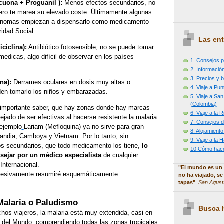
cuona + Proguanil ):
Menos efectos secundarios, no
pero te marea su elevado coste. Últimamente algunas
nomas empiezan a dispensarlo como medicamento
idad Social.
Las ent
ciclina):
Antibiótico fotosensible, no se puede tomar
 medicas, algo difícil de observar en los países
1. Consejos p
2. Información
3. Precios y b
na):
Derrames oculares en dosis muy altas o
4. Viaje a Pu
en tomarlo los niños y embarazadas.
5. Viaje a Sa
(Colombia)
 importante saber, que hay zonas donde hay marcas
6. Viaje a la
dejado de ser efectivas al hacerse resistente la malaria
7. Consejos d
 ejemplo
Lariam (Mefloquina) ya no sirve para gran
8. Alojamiento
landia, Camboya y Vietnam. Por lo tanto, sin
9. Viaje a la
tos secundarios, que todo medicamento los tiene,
lo
10.Cómo hacer
nsejar por un médico especialista
de cualquier
Internacional.
"El mundo es un 
cesivamente resumiré esquemáticamente:
no ha viajado, se
tapas"
.
San Agust
 Malaria o Paludismo
Busca h
os viajeros, la malaria está muy extendida, casi en
 del Mundo, comprendiendo todas las zonas tropicales