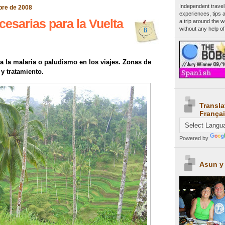
Independent travel
bre de 2008
experiences, tips 
esarias para la Vuelta
a trip around the 
without any help of
8
a la malaria o paludismo en los viajes. Zonas de
y tratamiento.
Transla
Françai
Powered by
Asun y