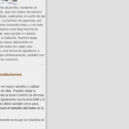
io alcarreño, residente en
d), que con motivo de nuestro
Boda, realizamos el sueño de dar
. La hicimos sin agencias, por
uimos tomando notas y con toda
reamos este blog mezcla de
aje, para ayudar a cuantos
a realizarla. Nuestra larga
a la vamos plasmando en
 de todos los viajes que
re, una forma de agradecer a
, que anónimamente, también nos
los nuestros.
ndaciones
s en mayor tamaño y calidad
de ellas. Puedes elegir tu
ndo la tecla
Control
y la del mas
,
i
gualmente con la tecla
Ctrl
y la
to último también sirve para
nuir el tamaño del texto
de la
eciente es la que se muestra en