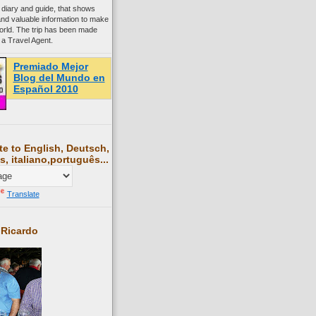
 diary and guide, that shows
and valuable information to make
world. The trip has been made
 a Travel Agent.
Premiado Mejor
Blog del Mundo en
Español 2010
te to English, Deutsch,
s, italiano,português...
Translate
 Ricardo