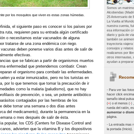
Somos un matrimon
Alcobendas (Madri
mite por los mosquitos que viven es estas zonas húmedas.
25 Aniversario de 
La Vuelta al Mundo
nuestra cuenta, f
finida, el siguiente paso es conocer si los países por
esa información c
ra ruta, requieren para su entrada algún certificado
diario y guía de vi
ción o necesitamos estar vacunados de alguna
también se animen 
or tratarse de una zona endémica con riego.
trayectoria viajer
consejos y relatos
vacunas deben ponerse varios días antes de salir de
realizamos por lib
almente efectivas.
otros internautas
ncias que se fabrican a partir de organismos muertos
ayudan a preparar 
isma enfermedad que pretendemos combatir. Crean
preparan el organismo para combatir las enfermedades.
Recome
suelen ya estar inmunizados, pero no los turistas en
a, por lo que tenemos que tomar la precaución de ir
medades como la malaria (paludismo), que no hay
- Para ver las
foto
hacer click encima 
rofilaxis de prevención, o sea, un potente antibiótico
tamaño ideal pulsa
parásitos contagiados por las hembras de los
(
+
)
o el menos (
-
)
Se debe tomar una semana o dos días antes
rueda del ratón, es
rca del medicamento), durante la permanencia en la
aumentar o dismi
página.
semana o mes después de salir de ésta.
ia popular, los CDS (Centers for Disease Control and
- La entrada mas r
canos, advierten que la vitamina B y los dispositivos
la portada (Inicio).