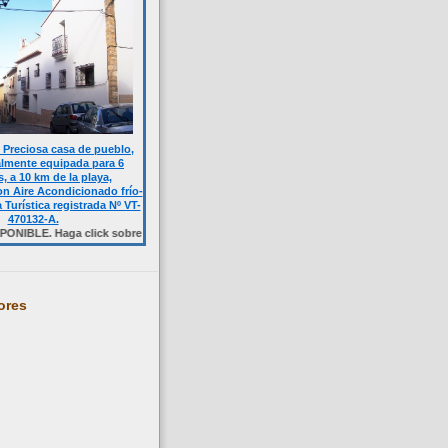
Preciosa casa de pueblo,
almente equipada para 6
, a 10 km de la playa,
n Aire Acondicionado frío-
a Turística registrada Nº VT-
470132-A.
 Haga click sobre la foto.
ores