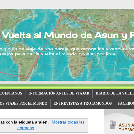
 Vuelta al Mundo de Asun y 
o y guía de viaje de una pareja, que recoge las vivencias, v
sejos para dar la vuelta al mundo o viajar por libre.
 CUÉNTANOS
INFORMACIÓN ANTES DE VIAJAR
DIARIO DE LA VUEL
OS VIAJES POR EL MUNDO
ENTREVISTAS A TROTAMUNDOS
FACEBO
as con la etiqueta
aralen
.
Mostrar todas las
ASUN 
entradas
THE W