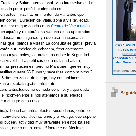
Tropical y Salud Internacional. Mas interactiva es
La
licada por el periódico elmundo.es .
en estos links, hay un montón de variantes que
ión como : Duración del viaje, zona a visitar, edad,
 Lo mejor es que acudas a un
Centro de Vacunación
 aconsejarán y recetarán las vacunas mas apropiadas
os descartaron algunas, ya que eran innecesarias,
nas que íbamos a visitar. La consulta es gratis, previa
CASA ASUN. 
rivarán a tu médico de cabecera, frecuentemente
nueva, tot
personas
nas inyectables, las orales las cubre la Seguridad
económica. Co
idea Vivotif ). La profilaxis de la malaria Lariam,
calor. Viviend
 en las prestaciones, pero no Malarone , que es muy
Desde 700 € quincena casa completa.Temporalmente NO DISPONIBLE.
pastillas cuesta 55 Euros y necesitas como mínimo 2
 3 días en zonas de riesgo, hay comunidades
n a recetarla gratis, infórmate.
ilaxis antipalúdico no es nada sencillo, ya que cada
Seguid
s e inconveniente si nos atenemos a su efectos
e o al lugar de su uso:
ina):
Tiene bastantes efectos secundarios, entre los
: convulsiones, alucinaciones y el vértigo, que supone
res bucear, actividad muy atrayente en estos países
padeces, como en mi caso, Síndrome de Meniere.