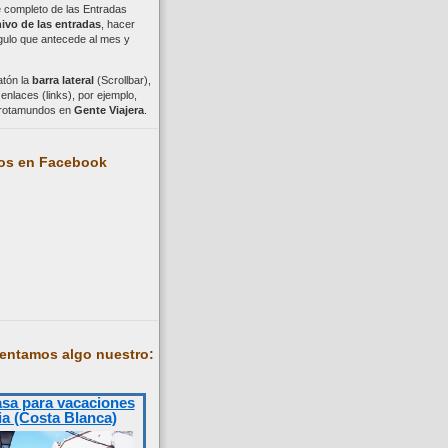
ce completo de las Entradas
ivo de las entradas
, hacer
ngulo que antecede al mes y
atón la
barra lateral
(Scrollbar),
nlaces (links), por ejemplo,
trotamundos en
Gente Viajera
.
os en Facebook
entamos algo nuestro:
asa para vacaciones
ia (Costa Blanca)