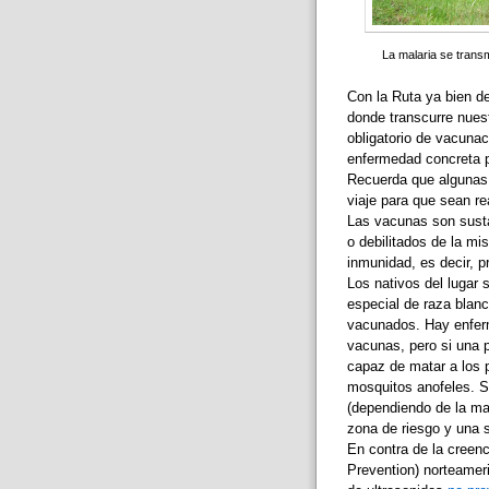
La malaria se trans
Con la Ruta ya bien de
donde transcurre nuest
obligatorio de vacuna
enfermedad concreta p
Recuerda que algunas 
viaje para que sean re
Las vacunas son susta
o debilitados de la m
inmunidad, es decir, 
Los nativos del lugar 
especial de raza blanc
vacunados. Hay enfer
vacunas, pero si una p
capaz de matar a los 
mosquitos anofeles. 
(dependiendo de la ma
zona de riesgo y una 
En contra de la creenc
Prevention) norteameri