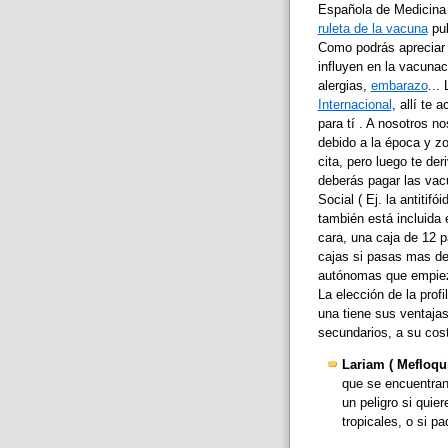
Española de Medicina 
ruleta de la vacuna
pub
Como podrás apreciar 
influyen en la vacunac
alergias,
embarazo
...
Internacional
, allí te
para tí . A nosotros n
debido a la época y zo
cita, pero luego te de
deberás pagar las vacu
Social ( Ej. la antitifó
también está incluida
cara, una caja de 12 
cajas si pasas mas de
autónomas que empieza
La elección de la prof
una tiene sus ventaja
secundarios, a su cost
Lariam ( Mefloqu
que se encuentran
un peligro si quie
tropicales, o si 