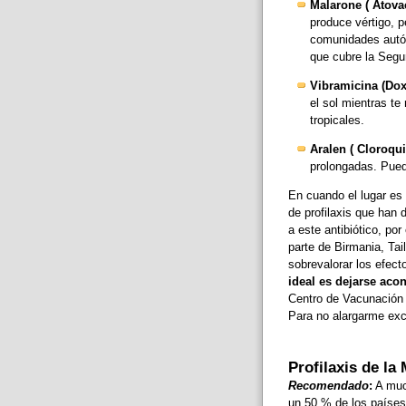
Malarone ( Atova
produce vértigo, 
comunidades autó
que cubre la Segur
Vibramicina (Doxi
el sol mientras te
tropicales.
Aralen ( Cloroqui
prolongadas. Pued
En cuando el lugar es
de profilaxis que han 
a este antibiótico, por
parte de Birmania, Tai
sobrevalorar los efec
ideal es dejarse aco
Centro de Vacunación 
Para no alargarme ex
Profilaxis de la
Recomendado
:
A much
un 50 % de los países