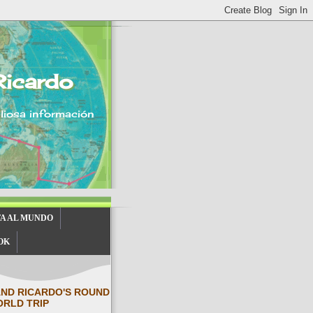
Ricardo
aliosa información
TA AL MUNDO
OK
AND RICARDO'S ROUND
ORLD TRIP