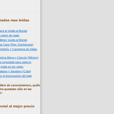
radas mas leídas
ara la Vuelta al Mundo
 antes de viajar
illetes Vuelta al Mundo
nta Cana (Rep. Dominicana)
n Andrés y Cartagena de Indias
 Riviera Maya y Cancún (México)
e seguridad para viajeros
 gratis en los viajes
 Habana y Varadero (Cuba)
 el presupuesto del viaje
libro de conocimientos, quién
 ha quedado sólo en las
ín
otel al mejor precio