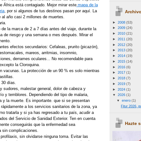
de África está contagiado. Mejor mirar este
mapa de la
ria
, por si algunos de tus destinos pasan por aquí. La
Archivo
 al año casi 2 millones de muertes.
►
2008
(53)
ria.
►
2009
(24)
de la marca de 2 a 7 días antes del viaje, durante la
►
2010
(21)
a de riesgo y una semana o mes después. Mirar el
►
2011
(20)
mento.
►
2012
(20)
ntes efectos secundarios: Cefaleas, prurito (picazón),
►
2013
(20)
estomacales, mareos, arritmias, insomnio,
►
2014
(19)
ciones, derrames oculares... No recomendable para
►
2015
(14)
xcepto la Cloroquina.
►
2016
(6)
n vacunas. La protección de un 90 % es solo mientras
►
2017
(1)
stillas.
►
2018
(7)
 30 días.
►
2019
(7)
e y sudores, malestar general, dolor de cabeza y
►
2024
(1)
frío y temblores. Dependiendo del tipo de malaria,
▼
2026
(1)
 y la muerte. Es importante. que si se presentan
▼
enero
(1)
Fitur 2026, 
rápidamente a los servicios sanitarios de la zona, ya
 tratarla y si ya has regresado a tu país, acudir a
ados del Servicio de Sanidad Exterior. Ten en cuenta
Hazte 
mente conseguirás que la enfermedad sea
a sin complicaciones.
profilaxis, sin olvidarse ninguna toma. Evitar las