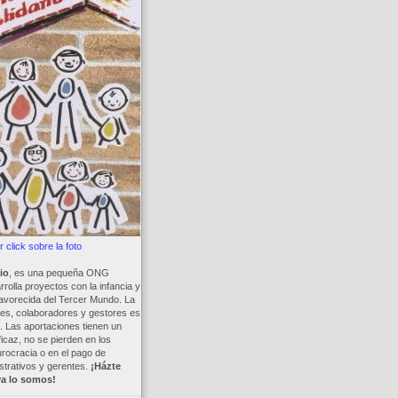
 click sobre la foto
io
, es una pequeña ONG
rolla proyectos con la infancia y
avorecida del Tercer Mundo. La
es, colaboradores y gestores es
a. Las aportaciones tienen un
ficaz, no se pierden en los
rocracia o en el pago de
trativos y gerentes.
¡Házte
ya lo somos!