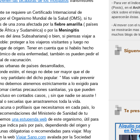
vienen las picaduras de los mosquitos
transmisores
- Para ver el índi
(Posts), en el
Arch
e se requiere un Certificado Internacional de
click sobre el triá
aparecerán éstas.
por el Organismo Mundial de la Salud (OMS), si tu
s de una zona afectada por la
fiebre amarilla
( países
- Al mover con el r
se mostrarán mas e
de África y Sudamérica) o por la
Meningitis
muchos blogs de 
es del área Subsahariana) o bien, si piensas viajar a
oble: proteger a los viajeros visitantes y luego no
 lugar de origen. Tener en cuenta que si habéis hecho
Síguen
émico de esta enfermedad, también os pueden pedir el
nal de vacunación.
as urbanas de países desarrollados,
nde estén, el riesgo no debe ser mayor que el de
oy partidario del dicho popular: “ Mas vale prevenir
 no debemos atenernos estrictamente a lo exigido para
 tomar ciertas precauciones sanitarias, ya que pueden
incluso en contados casos, ¡ sin que nadie se asuste !
al o secuelas que arrastraremos toda la vida.
vacuna o profilaxis que necesitamos en cada país, lo
Te pres
 recomendaciones del Ministerio de Sanidad de tu
enemos
una estupenda web
de este organismo, útil para
 que indica país por país, dependiendo del origen y
Alquilo c
en Dén
cunas obligatorias o recomendadas para viajar. Muy
én la web
Viajar Sano.com
avalada por la Sociedad