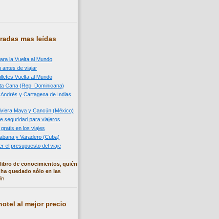
radas mas leídas
ara la Vuelta al Mundo
 antes de viajar
illetes Vuelta al Mundo
nta Cana (Rep. Dominicana)
n Andrés y Cartagena de Indias
 Riviera Maya y Cancún (México)
e seguridad para viajeros
 gratis en los viajes
 Habana y Varadero (Cuba)
 el presupuesto del viaje
libro de conocimientos, quién
 ha quedado sólo en las
ín
otel al mejor precio