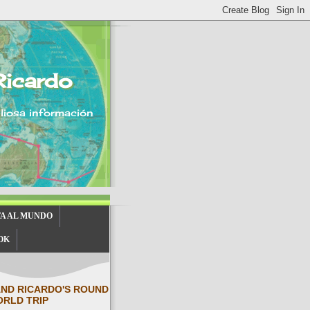
Ricardo
aliosa información
TA AL MUNDO
OK
AND RICARDO'S ROUND
ORLD TRIP