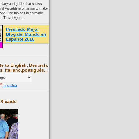
 diary and guide, that shows
and valuable information to make
world. The trip has been made
 a Travel Agent.
Premiado Mejor
Blog del Mundo en
Español 2010
te to English, Deutsch,
s, italiano,português...
Translate
 Ricardo