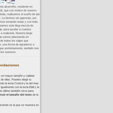
io alcarreño, residente en
d), que con motivo de nuestro
Boda, realizamos el sueño de dar
. La hicimos sin agencias, por
uimos tomando notas y con toda
reamos este blog mezcla de
aje, para ayudar a cuantos
a realizarla. Nuestra larga
a la vamos plasmando en
 de todos los viajes que
re, una forma de agradecer a
, que anónimamente, también nos
los nuestros.
ndaciones
s en mayor tamaño y calidad
de ellas. Puedes elegir tu
ndo la tecla
Control
y la del mas
,
i
gualmente con la tecla
Ctrl
y la
to último también sirve para
nuir el tamaño del texto
de la
eciente es la que se muestra en