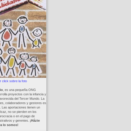
 click sobre la foto
io
, es una pequeña ONG
rolla proyectos con la infancia y
avorecida del Tercer Mundo. La
es, colaboradores y gestores es
a. Las aportaciones tienen un
ficaz, no se pierden en los
rocracia o en el pago de
trativos y gerentes.
¡Házte
ya lo somos!