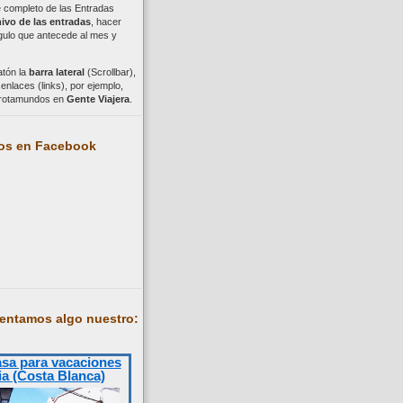
ce completo de las Entradas
ivo de las entradas
, hacer
ngulo que antecede al mes y
atón la
barra lateral
(Scrollbar),
nlaces (links), por ejemplo,
trotamundos en
Gente Viajera
.
os en Facebook
entamos algo nuestro:
asa para vacaciones
ia (Costa Blanca)