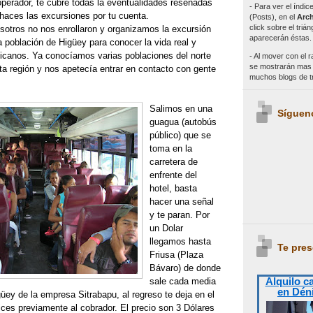
operador, te cubre todas la eventualidades reseñadas
- Para ver el índi
i haces las excursiones por tu cuenta.
(Posts), en el
Arch
click sobre el triá
otros no nos enrollaron y organizamos la excursión
aparecerán éstas.
a población de Higüey para conocer la vida real y
nicanos. Ya conocíamos varias poblaciones del norte
- Al mover con el r
se mostrarán mas e
ta región y nos apetecía entrar en contacto con gente
muchos blogs de 
Salimos en una
Síguen
guagua (autobús
público) que se
toma en la
carretera de
enfrente del
hotel, basta
hacer una señal
y te paran. Por
un Dolar
llegamos hasta
Te pres
Friusa (Plaza
Bávaro) de donde
Alquilo c
sale cada media
en Dén
üey de la empresa Sitrabapu, al regreso te deja en el
ices previamente al cobrador. El precio son 3 Dólares