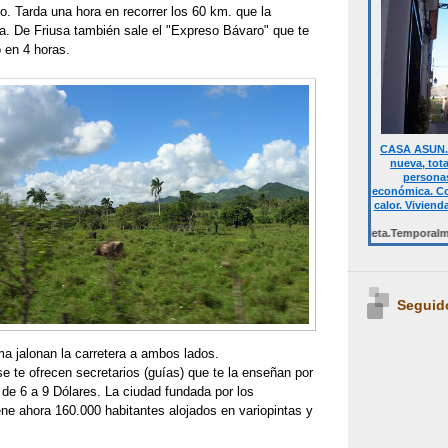
o. Tarda una hora en recorrer los 60 km. que la
. De Friusa también sale el "Expreso Bávaro" que te
 en 4 horas.
CASA ASUN. 
nueva, tot
personas
económica. Co
calor. Viviend
Desde 700 € quincena casa completa.Temporalmente NO D
Seguid
a jalonan la carretera a ambos lados.
se te ofrecen secretarios (guías) que te la enseñan por
de 6 a 9 Dólares. La ciudad fundada por los
ne ahora 160.000 habitantes alojados en variopintas y