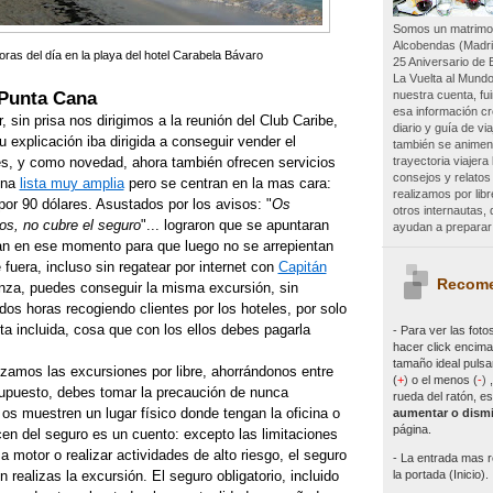
Somos un matrimon
Alcobendas (Madri
ras del día en la playa del hotel Carabela Bávaro
25 Aniversario de 
La Vuelta al Mundo
nuestra cuenta, f
 Punta Cana
esa información c
sin prisa nos dirigimos a la reunión del Club Caribe,
diario y guía de vi
 explicación iba dirigida a conseguir vender el
también se animen 
trayectoria viajer
, y como novedad, ahora también ofrecen servicios
consejos y relatos
una
lista muy amplia
pero se centran en la mas cara:
realizamos por lib
 por 90 dólares. Asustados por los avisos: "
Os
otros internautas
ros, no cubre el seguro
"... lograron que se apuntaran
ayudan a preparar 
n en ese momento para que luego no se arrepientan
uera, incluso sin regatear por internet con
Capitán
Recome
ianza, puedes conseguir la misma excursión, sin
 dos horas recogiendo clientes por los hoteles, por solo
a incluida, cosa que con los ellos debes pagarla
- Para ver las
foto
hacer click encima 
tamaño ideal pulsa
zamos las excursiones por libre, ahorrándonos entre
(
+
)
o el menos (
-
)
upuesto, debes tomar la precaución de nunca
rueda del ratón, es
 os muestren un lugar físico donde tengan la oficina o
aumentar o dismi
página.
cen del seguro es un cuento: excepto las limitaciones
a motor o realizar actividades de alto riesgo, el seguro
- La entrada mas r
la portada (Inicio).
 realizas la excursión. El seguro obligatorio, incluido