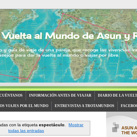
 Vuelta al Mundo de Asun y 
o y guía de viaje de una pareja, que recoge las vivencias, v
sejos para dar la vuelta al mundo o viajar por libre.
 CUÉNTANOS
INFORMACIÓN ANTES DE VIAJAR
DIARIO DE LA VUEL
OS VIAJES POR EL MUNDO
ENTREVISTAS A TROTAMUNDOS
FACEBO
das con la etiqueta
espectáculo
.
Mostrar
ASUN 
todas las entradas
THE W