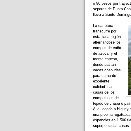
o 90 pesos por trayect
separan de Punta Cana
lleva a Santo Domingo
La carretera
transcurre por
esta llana región
alternándose los
campos de caña
de azúcar y el
monte espeso,
donde pastan
vacas chepudas
para carne de
excelente
calidad. Las
casas de los
campesinos de
tejado de chapa o palm
A la llegada a Higüey 
una propina regateada 
españoles en 1.506 tie
superpobladas casas.