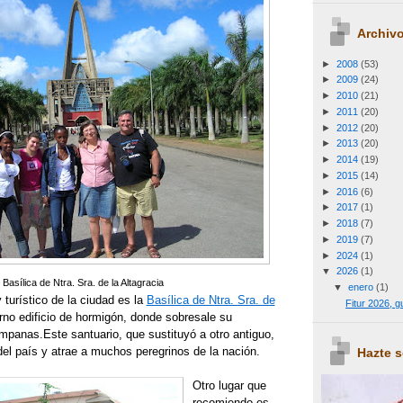
Archivo
►
2008
(53)
►
2009
(24)
►
2010
(21)
►
2011
(20)
►
2012
(20)
►
2013
(20)
►
2014
(19)
►
2015
(14)
►
2016
(6)
►
2017
(1)
►
2018
(7)
►
2019
(7)
►
2024
(1)
▼
2026
(1)
Basílica de Ntra. Sra. de la Altagracia
▼
enero
(1)
 turístico de la ciudad es la
Basílica de Ntra. Sra. de
Fitur 2026, 
rno edificio de hormigón, donde sobresale su
ampanas.
Este santuario, que sustituyó a otro antiguo,
el país y atrae a muchos peregrinos de la nación.
Hazte 
Otro lugar que
recomiendo es