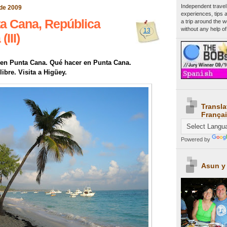
Independent travel
de 2009
experiences, tips 
ta Cana, República
a trip around the 
without any help of
13
III)
r en Punta Cana. Qué hacer en Punta Cana.
ibre. Visita a Higüey.
Transla
Françai
Powered by
Asun y