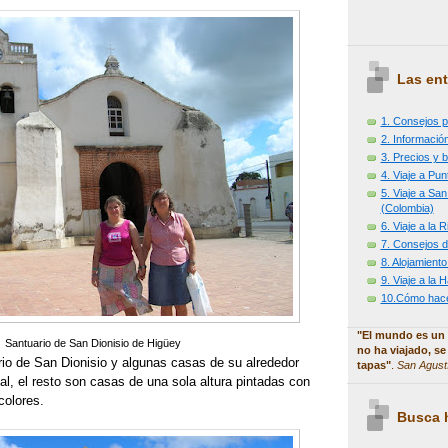
Las ent
1. Consejos p
2. Información
3. Precios y b
4. Viaje a Pu
5. Viaje a Sa
(Colombia)
6. Viaje a la
7. Consejos d
8. Alojamiento
9. Viaje a la
10.Cómo hacer
"El mundo es un 
Santuario de San Dionisio de Higüey
no ha viajado, se
io de San Dionisio y algunas casas de su alrededor
tapas"
.
San Agust
ial, el resto son casas de una sola altura pintadas con
colores.
Busca h