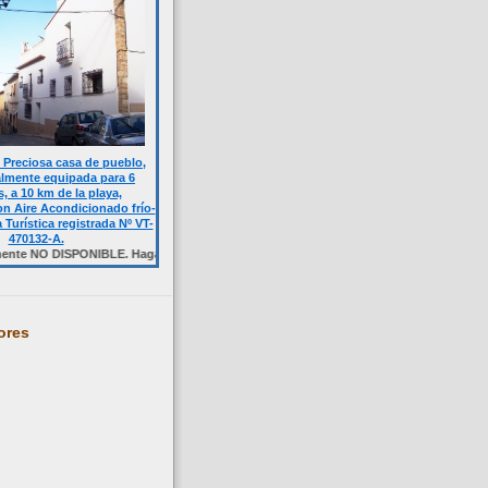
Preciosa casa de pueblo,
almente equipada para 6
, a 10 km de la playa,
n Aire Acondicionado frío-
a Turística registrada Nº VT-
470132-A.
ISPONIBLE. Haga click sobre la foto.
ores