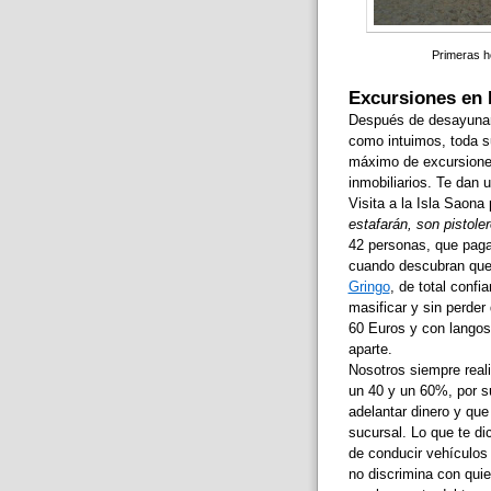
Primeras ho
Excursiones en
Después de desayunar, 
como intuimos, toda su
máximo de excursiones
inmobiliarios. Te dan 
Visita a la Isla Saona
estafarán, son pistole
42 personas, que paga
cuando descubran que f
Gringo
, de total conf
masificar y sin perder
60 Euros y con langost
aparte.
Nosotros siempre reali
un 40 y un 60%, por s
adelantar dinero y que
sucursal. Lo que te di
de conducir vehículos 
no discrimina con quien