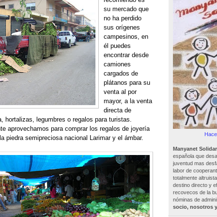
su mercado que
no ha perdido
sus orígenes
campesinos, en
él puedes
encontrar desde
camiones
cargados de
plátanos para su
venta al por
mayor, a la venta
directa de
, hortalizas, legumbres o regalos para turistas.
e aprovechamos para comprar los regalos de joyería
Hacer
la piedra semipreciosa nacional Larimar y el ámbar.
Manyanet Solidar
española que desar
juventud mas desf
labor de cooperant
totalmente altruist
destino directo y e
recovecos de la bu
nóminas de adminis
socio, nosotros 