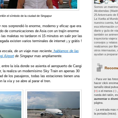
Somos un matrimon
Alcobendas (Madri
25 Aniversario de 
rlión el símbolo de la ciudad de Singapur
La Vuelta al Mundo
nuestra cuenta, f
 nos sorprendió lo enorme, moderno y eficaz que era
esa información c
diario y guía de vi
nudo de comunicaciones de Asia con un trajín enorme
también se animen 
las maletas no tardaron ni 15 minutos en salir por las
trayectoria viajer
legada existen varios terminales de internet ¡ y grátis !
consejos y relatos
realizamos por lib
otros internautas
escala, de un viaje mas reciente,
hablamos de las
ayudan a preparar 
gi Airport
de Singapur
mas ampliamente.
 entre la isla donde se asienta el aeropuerto de Cangi
Recome
r, la realiza un modernísimo Sky Train en apenas 30
d de los pasajeros, todas las estaciones tienen una
- Para ver las
foto
 la vía y se abre al parar el tren.
hacer click encima 
tamaño ideal pulsa
(
+
)
o el menos (
-
)
rueda del ratón, es
aumentar o dismi
página.
- La entrada mas r
la portada (Inicio).