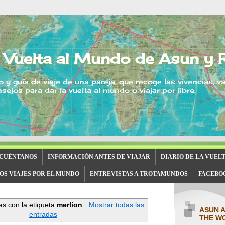
 Vuelta al Mundo de Asun y 
o y guía de viaje de una pareja, que recoge las vivencias, v
sejos para dar la vuelta al mundo o viajar por libre.
 CUÉNTANOS
INFORMACIÓN ANTES DE VIAJAR
DIARIO DE LA VUEL
OS VIAJES POR EL MUNDO
ENTREVISTAS A TROTAMUNDOS
FACEBO
s con la etiqueta
merlion
.
Mostrar todas las
ASUN 
entradas
THE W