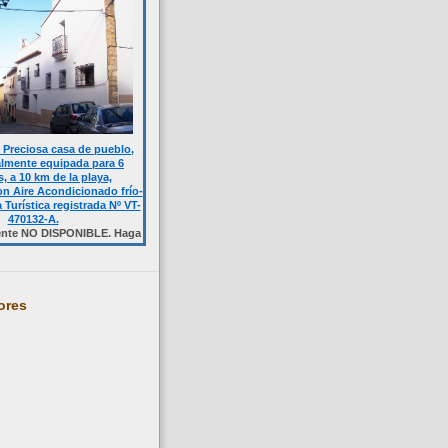
Preciosa casa de pueblo,
almente equipada para 6
, a 10 km de la playa,
n Aire Acondicionado frío-
a Turística registrada Nº VT-
470132-A.
SPONIBLE. Haga click sobre la foto.
ores