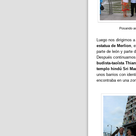
Posando ant
Luego nos dirigimos a
estatua de Merlion
, 
parte de león y parte 
Después continuamos 
budista-taoísta Thia
templo hindú Sri M
unos barrios con ident
encontraba en una zona