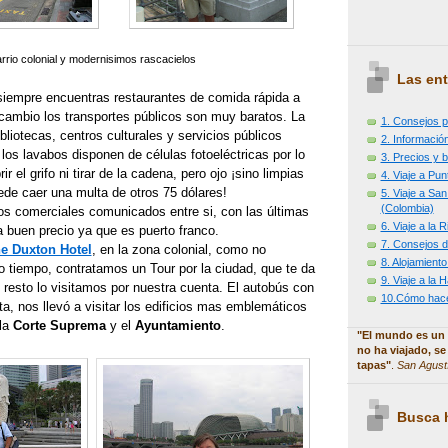
rrio colonial y modernisimos rascacielos
Las ent
 siempre encuentras restaurantes de comida rápida a
 cambio los transportes públicos son muy baratos. La
1. Consejos p
bliotecas, centros culturales y servicios públicos
2. Información
os lavabos disponen de células fotoeléctricas por lo
3. Precios y b
r el grifo ni tirar de la cadena, pero ojo ¡sino limpias
4. Viaje a Pu
uede caer una multa de otros 75 dólares!
5. Viaje a Sa
(Colombia)
os comerciales comunicados entre si, con las últimas
6. Viaje a la
 buen precio ya que es puerto franco.
7. Consejos d
e Duxton Hotel
, en la zona colonial, como no
8. Alojamiento
tiempo, contratamos un Tour por la ciudad, que te da
9. Viaje a la
l resto lo visitamos por nuestra cuenta. El autobús con
10.Cómo hacer
a, nos llevó a visitar los edificios mas emblemáticos
 la
Corte Suprema
y el
Ayuntamiento
.
"El mundo es un 
no ha viajado, se
tapas"
.
San Agust
Busca h