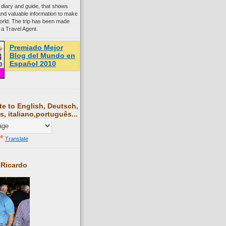
 diary and guide, that shows
and valuable information to make
world. The trip has been made
 a Travel Agent.
Premiado Mejor
Blog del Mundo en
Español 2010
te to English, Deutsch,
s, italiano,português...
Translate
 Ricardo