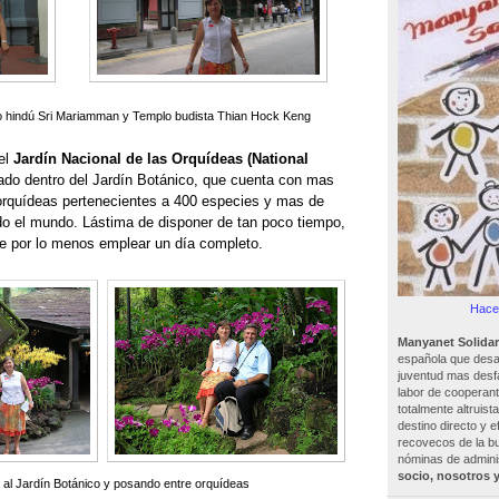
o hindú Sri Mariamman y Templo budista Thian Hock Keng
el
Jardín Nacional de las Orquídeas (National
cado dentro del Jardín Botánico, que cuenta con mas
orquídeas pertenecientes a 400 especies y mas de
odo el mundo. Lástima de disponer de tan poco tiempo,
ce por lo menos emplear un día completo.
Hacer
Manyanet Solidar
española que desar
juventud mas desf
labor de cooperant
totalmente altruist
destino directo y e
recovecos de la bu
nóminas de adminis
socio, nosotros 
 al Jardín Botánico y posando entre orquídeas