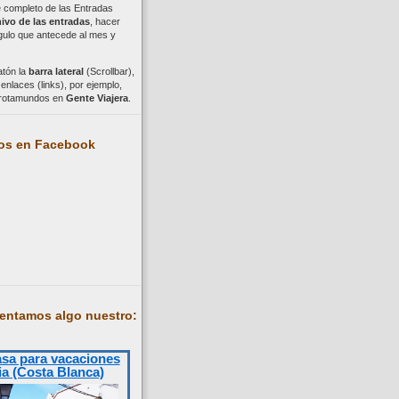
ce completo de las Entradas
ivo de las entradas
, hacer
ngulo que antecede al mes y
atón la
barra lateral
(Scrollbar),
nlaces (links), por ejemplo,
trotamundos en
Gente Viajera
.
os en Facebook
entamos algo nuestro:
asa para vacaciones
ia (Costa Blanca)