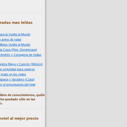
radas mas leídas
ara la Vuelta al Mundo
 antes de viajar
illetes Vuelta al Mundo
nta Cana (Rep. Dominicana)
n Andrés y Cartagena de Indias
 Riviera Maya y Cancún (México)
e seguridad para viajeros
 gratis en los viajes
 Habana y Varadero (Cuba)
 el presupuesto del viaje
libro de conocimientos, quién
 ha quedado sólo en las
ín
otel al mejor precio