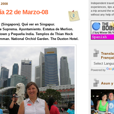
Independent travel
e 2008
experiences, tips 
ía 22 de Marzo-08
a trip around the 
without any help of
0
r (Singapore). Qué ver en Singapur.
e Suprema. Ayuntamiento. Estatua de Merlion.
town y Pequeña India. Templos de Thian Hock
mman. National Orchid Garden. The Duxton Hotel.
Transla
Françai
Powered by
Asun y