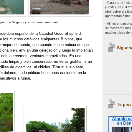
- Para ver el índi
(Posts), en el
Arch
click sobre el triá
aparecerán éstas.
gando a Singapur y su moderno aeropuerto
- Al mover con el r
se mostrarán mas e
muchos blogs de 
sacerdote español de la Catedral Good Shepherd,
de los muchos católicos emigrantes filipinos, que
o mejor del mundo, que cuando tienen noticia de que
Síguen
ciona bien, envían una delegación y luego lo implantan
s nos lo creemos, venimos maravillados. Es una
odo limpio y bien conservado, no verás grafitis, ni un
lillas de cigarrillos, ni chicles. Tirar al suelo ésto,
 dólares, cada edificio tiene unos ceniceros en la
ejecutivos a fumar.
Te pres
Alquilo c
en Dén