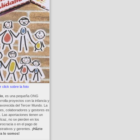
 click sobre la foto
io
, es una pequeña ONG
rolla proyectos con la infancia y
avorecida del Tercer Mundo. La
es, colaboradores y gestores es
a. Las aportaciones tienen un
ficaz, no se pierden en los
rocracia o en el pago de
trativos y gerentes.
¡Házte
ya lo somos!