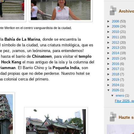
Archivo
►
2008
(53)
►
2009
(24)
e Merlion en el centro vanguardista de la ciudad.
►
2010
(21)
►
2011
(20)
 la
Bahía de La Marina
, donde se encuentra la
►
2012
(20)
el símbolo de la ciudad, una criatura mitológica, que es
►
2013
(20)
de pez, ¡vamos, un leónsirena, para entendernos!
►
2014
(19)
hasta el barrio de
Chinatown
, para visitar el
templo
►
2015
(14)
n Hock Keng
el mas antiguo de la isla y la columna del
►
2016
(6)
ariamman
. El Barrio Chino y la
Pequeña India
, son
►
2017
(1)
idad propias que no debe perderse. Nuestro hotel se
►
2018
(7)
 colonial cerca del primero.
►
2019
(7)
►
2024
(1)
▼
2026
(1)
▼
enero
(1)
Fitur 2026, 
Hazte 