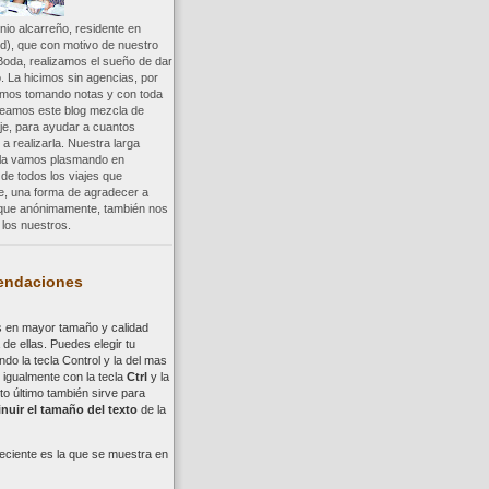
io alcarreño, residente en
d), que con motivo de nuestro
Boda, realizamos el sueño de dar
. La hicimos sin agencias, por
uimos tomando notas y con toda
reamos este blog mezcla de
aje, para ayudar a cuantos
a realizarla. Nuestra larga
a la vamos plasmando en
 de todos los viajes que
re, una forma de agradecer a
, que anónimamente, también nos
los nuestros.
ndaciones
s en mayor tamaño y calidad
de ellas. Puedes elegir tu
ndo la tecla
Control
y la del mas
,
i
gualmente con la tecla
Ctrl
y la
to último también sirve para
nuir el tamaño del texto
de la
eciente es la que se muestra en