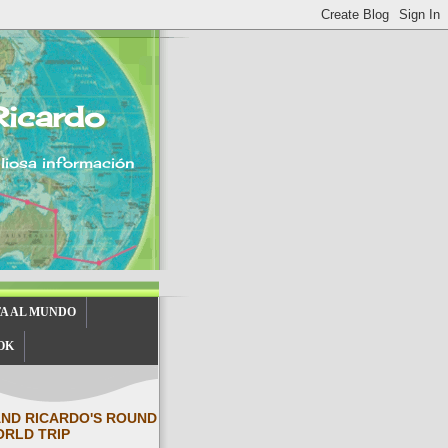
Ricardo
aliosa información
TA AL MUNDO
OK
AND RICARDO'S ROUND
ORLD TRIP