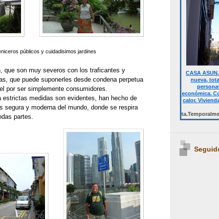
niceros públicos y cuidadisimos jardines
n, que son muy severos con los traficantes y
CASA ASUN. 
as, que puede suponerles desde condena perpetua
nueva, tot
personas
el por ser simplemente consumidores.
económica. Co
a estrictas medidas son evidentes, han hecho de
calor. Viviend
s segura y moderna del mundo, donde se respira
Desde 700 € quincena casa completa.Temporalmente NO DI
odas partes.
Seguid