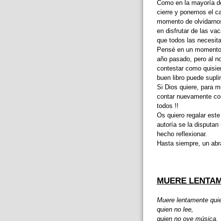
Como en la mayoría de
cierre y ponemos el ca
momento de olvidarnos
en disfrutar de las v
que todos las necesita
Pensé en un momento d
año pasado, pero al no
contestar como quisie
buen libro puede suplir
Si Dios quiere, para 
contar nuevamente con 
todos !!
Os quiero regalar est
autoría se la disputa
hecho reflexionar.
Hasta siempre, un abr
MUERE LENTAM
Muere lentamente quie
quien no lee,
quien no oye música,