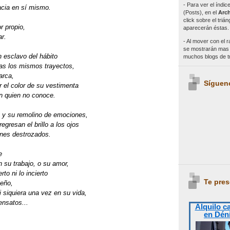
- Para ver el índi
acia en sí mismo.
(Posts), en el
Arch
click sobre el triá
r propio,
aparecerán éstas.
r.
- Al mover con el r
se mostrarán mas e
 esclavo del hábito
muchos blogs de 
ías los mismos
trayectos,
arca,
Síguen
 el color de su
vestimenta
n quien no
conoce.
 y su remolino
de emociones,
egresan el brillo
a los ojos
ones
destrozados.
e
 su trabajo, o su amor,
rto ni lo incierto
Te pres
ueño
,
i siquiera una vez en su vida,
ensatos...
Alquilo c
en Dén