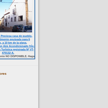
Preciosa casa de pueblo,
almente equipada para 6
, a 10 km de la playa,
n Aire Acondicionado frío-
a Turística registrada Nº VT-
470132-A.
ISPONIBLE. Haga click sobre la foto.
ores