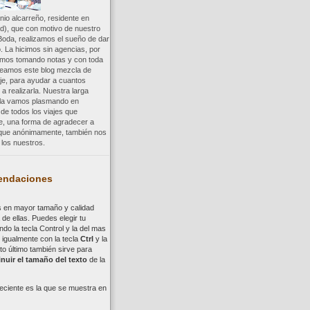
io alcarreño, residente en
d), que con motivo de nuestro
Boda, realizamos el sueño de dar
. La hicimos sin agencias, por
uimos tomando notas y con toda
reamos este blog mezcla de
aje, para ayudar a cuantos
a realizarla. Nuestra larga
a la vamos plasmando en
 de todos los viajes que
re, una forma de agradecer a
, que anónimamente, también nos
los nuestros.
ndaciones
s en mayor tamaño y calidad
de ellas. Puedes elegir tu
ndo la tecla
Control
y la del mas
,
i
gualmente con la tecla
Ctrl
y la
to último también sirve para
nuir el tamaño del texto
de la
eciente es la que se muestra en