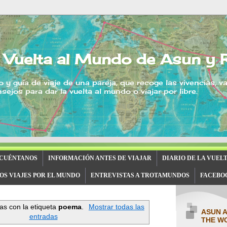
 Vuelta al Mundo de Asun y 
o y guía de viaje de una pareja, que recoge las vivencias, v
sejos para dar la vuelta al mundo o viajar por libre.
 CUÉNTANOS
INFORMACIÓN ANTES DE VIAJAR
DIARIO DE LA VUEL
OS VIAJES POR EL MUNDO
ENTREVISTAS A TROTAMUNDOS
FACEBO
as con la etiqueta
poema
.
Mostrar todas las
ASUN 
entradas
THE W