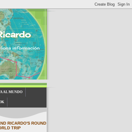
Ricardo
aliosa información
TA AL MUNDO
OK
AND RICARDO'S ROUND
ORLD TRIP