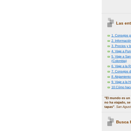
Las ent
1. Consejos p
2. Información
3. Precios y b
4. Viaje a Pu
5. Viaje a Sa
(Colombia)
6. Viaje a la
7. Consejos d
8. Alojamiento
9. Viaje a la
10.Cómo hacer
"El mundo es un 
no ha viajado, se
tapas"
.
San Agust
Busca h