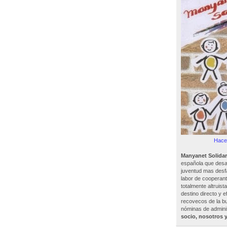
Hacer
Manyanet Solidar
española que desar
juventud mas desf
labor de cooperant
totalmente altruist
destino directo y e
recovecos de la bu
nóminas de adminis
socio, nosotros 