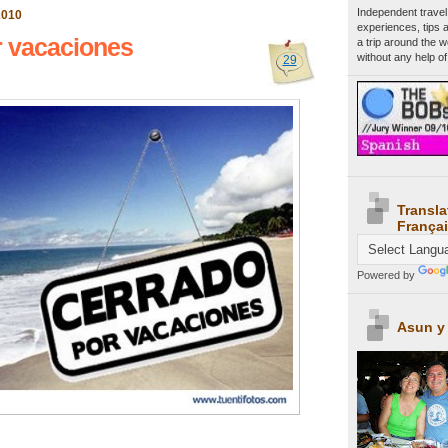
Independent travel
2010
experiences, tips 
r vacaciones
a trip around the 
without any help of
29
Transla
Françai
Powered by
Asun y