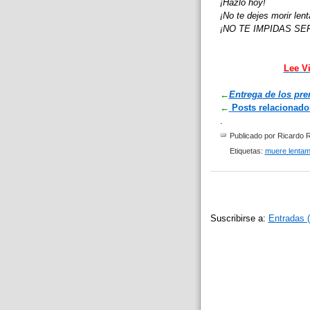
¡Hazlo hoy!
¡No te dejes morir len
¡NO TE IMPIDAS SER
Lee V
←
Entrega de los pr
←
Posts relacionados
.
Publicado por
Ricardo R
Etiquetas:
muere lentam
Suscribirse a:
Entradas 