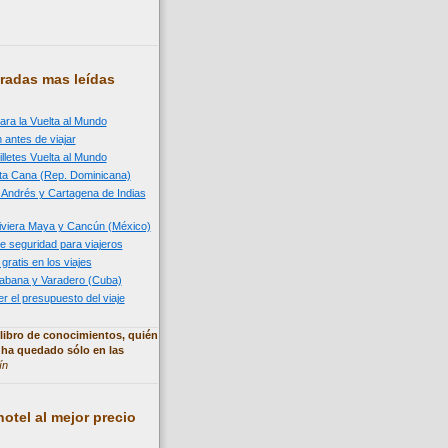
radas mas leídas
ara la Vuelta al Mundo
 antes de viajar
illetes Vuelta al Mundo
nta Cana (Rep. Dominicana)
n Andrés y Cartagena de Indias
 Riviera Maya y Cancún (México)
e seguridad para viajeros
 gratis en los viajes
 Habana y Varadero (Cuba)
 el presupuesto del viaje
libro de conocimientos, quién
 ha quedado sólo en las
ín
otel al mejor precio