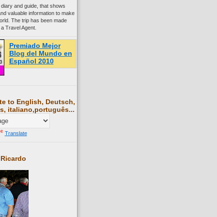
 diary and guide, that shows
and valuable information to make
world. The trip has been made
 a Travel Agent.
Premiado Mejor
Blog del Mundo en
Español 2010
te to English, Deutsch,
s, italiano,português...
Translate
 Ricardo