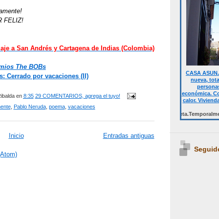
tamente!
 FELIZ!
iaje a San Andrés y Cartagena de Indias (Colombia)
emios The BOBs
CASA ASUN. 
: Cerrado por vacaciones (II)
nueva, tot
personas
económica. Co
ibalda
en
8:35
29 COMENTARIOS, agrega el tuyo!
calor. Viviend
ente
,
Pablo Neruda
,
poema
,
vacaciones
Desde 700 € quincena casa completa.Temporalmente NO D
Inicio
Entradas antiguas
Seguid
(Atom)