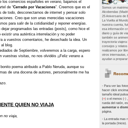
 los comercios españoles en verano, bajamos el
rtel de “
Cerrado por Vacaciones
”. Creemos que es el
Somos un matrimon
Alcobendas (Madri
 de todo, desconectarnos de internet y pensar solo
25 Aniversario de 
acaciones. Creo que son unas merecidas vacaciones
La Vuelta al Mundo
mos para salir de la cotidianidad y reponer energías.
nuestra cuenta, f
ejar programados las entradas (posts), como hice el
esa información c
diario y guía de vi
 existir una auténtica interrelación y no poder
también se animen 
ra a vuestros comentarios, he desechado la idea. Un
trayectoria viajer
 al blog.
consejos y relatos
mediados de Septiembre, volveremos a la carga, espero
realizamos por lib
otros internautas
vuestras visitas, no nos olvidéis ¡¡Feliz verano a
ayudan a preparar 
e bonito poema atribuido a Pablo Neruda, aunque su
n mas de una docena de autores, personalmente me ha
Recome
azo.
- Para ver las
foto
hacer click encima 
tamaño ideal pulsa
(
+
)
o el menos (
-
)
rueda del ratón, es
ENTE QUIEN NO VIAJA
aumentar o dismi
página.
n no viaja,
- La entrada mas r
la portada (Inicio).