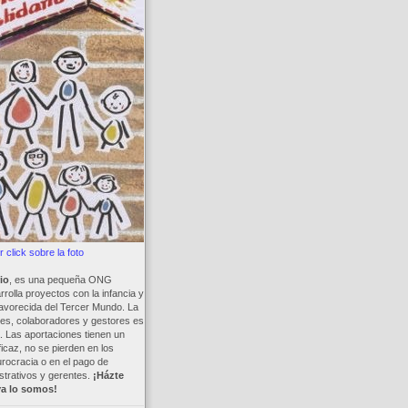
 click sobre la foto
io
, es una pequeña ONG
rolla proyectos con la infancia y
avorecida del Tercer Mundo. La
es, colaboradores y gestores es
a. Las aportaciones tienen un
ficaz, no se pierden en los
rocracia o en el pago de
trativos y gerentes.
¡Házte
ya lo somos!