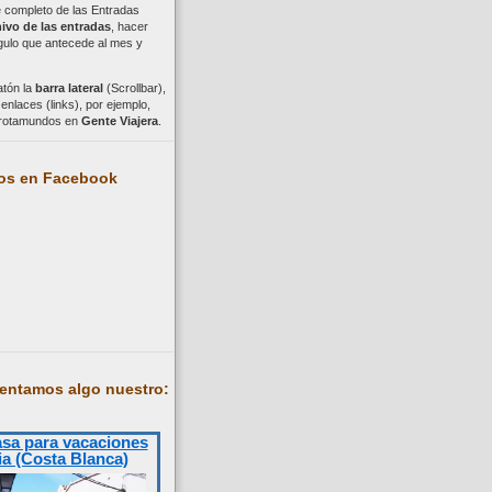
ce completo de las Entradas
ivo de las entradas
, hacer
ngulo que antecede al mes y
atón la
barra lateral
(Scrollbar),
nlaces (links), por ejemplo,
trotamundos en
Gente Viajera
.
os en Facebook
entamos algo nuestro:
asa para vacaciones
ia (Costa Blanca)