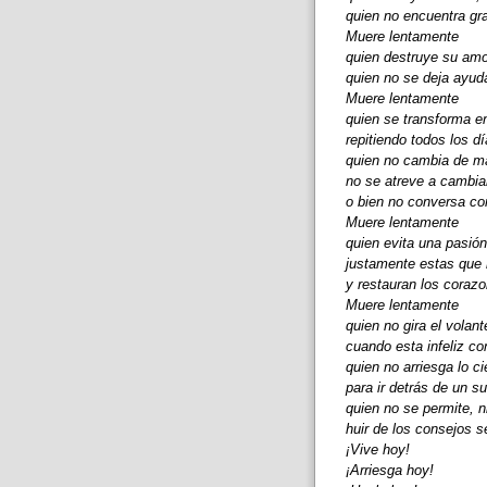
quien no encuentra gr
Muere lentamente
quien destruye su amo
quien no se deja ayuda
Muere lentamente
quien se transforma en
repitiendo todos los d
quien no cambia de m
no se atreve a cambiar
o bien no conversa co
Muere lentamente
quien evita una pasión
justamente estas que r
y restauran los coraz
Muere lentamente
quien no gira el volant
cuando esta infeliz
con
quien no arriesga lo cie
para ir
detrás de un s
quien no se permite, n
huir de los consejos s
¡Vive hoy!
¡Arriesga hoy!