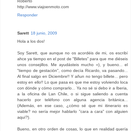
Roberto
http://www.viajoenmoto.com
Responder
Sarett
18 junio, 2009
Hola a los dos!
Soy Sarett, que aunque no os acordéis de mi, os escribí
ahce ya tiempo en el post de "Billetes" para que me diéseis
unos consejillos. Me ayudásteis mucho =), y bueno... el
"tiempo de gestación", como decía Ricardo, va pasando...
Al final salgo en Diciembre!! Y añun no tengo billete... pero
estoy en ello!! Lo que pasa es que me estoy volviendo loca
con dónde y cómo comprarlo... Ya no sé si debo ir a Iberia,
a la oficina de Lan Chile, o si sigue saliendo a cuenta
hacerlo por teléfono con alguna agencia británica...
(Además, en ese caso, ¿cómo sé que mi itinerario es
viable? no sería mejor hablarlo "cara a cara" con alguien
aquí?).
Bueno, en otro orden de cosas, lo que en realidad quería