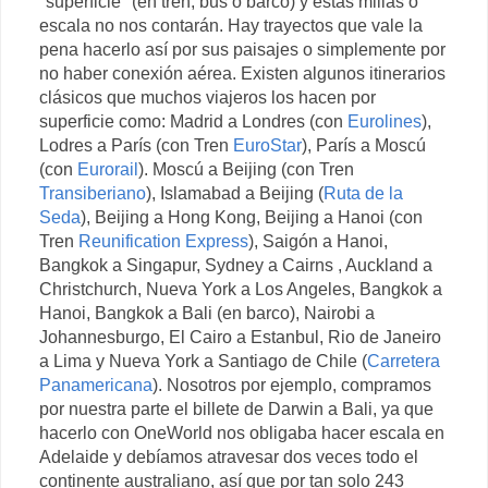
"superficie" (en tren, bus o barco) y estas millas o
escala no nos contarán. Hay trayectos que vale la
pena hacerlo así por sus paisajes o simplemente por
no haber conexión aérea. Existen algunos itinerarios
clásicos que muchos viajeros los hacen por
superficie como: Madrid a Londres (con
Eurolines
),
Lodres a París (con Tren
EuroStar
), París a Moscú
(con
Eurorail
). Moscú a Beijing (con Tren
Transiberiano
), Islamabad a Beijing (
Ruta de la
Seda
), Beijing a Hong Kong, Beijing a Hanoi (con
Tren
Reunification Express
), Saigón a Hanoi,
Bangkok a Singapur, Sydney a Cairns , Auckland a
Christchurch, Nueva York a Los Angeles, Bangkok a
Hanoi, Bangkok a Bali (en barco), Nairobi a
Johannesburgo, El Cairo a Estanbul, Rio de Janeiro
a Lima y Nueva York a Santiago de Chile (
Carretera
Panamericana
). Nosotros por ejemplo, compramos
por nuestra parte el billete de Darwin a Bali, ya que
hacerlo con OneWorld nos obligaba hacer escala en
Adelaide y debíamos atravesar dos veces todo el
continente australiano, así que por tan solo 243