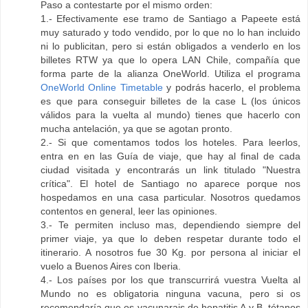
Paso a contestarte por el mismo orden:
1.- Efectivamente ese tramo de Santiago a Papeete está
muy saturado y todo vendido, por lo que no lo han incluido
ni lo publicitan, pero si están obligados a venderlo en los
billetes RTW ya que lo opera LAN Chile, compañía que
forma parte de la alianza OneWorld. Utiliza el programa
OneWorld Online Timetable
y podrás hacerlo, el problema
es que para conseguir billetes de la case L (los únicos
válidos para la vuelta al mundo) tienes que hacerlo con
mucha antelación, ya que se agotan pronto.
2.- Si que comentamos todos los hoteles. Para leerlos,
entra en en las Guía de viaje, que hay al final de cada
ciudad visitada y encontrarás un link titulado "Nuestra
crítica". El hotel de Santiago no aparece porque nos
hospedamos en una casa particular. Nosotros quedamos
contentos en general, leer las opiniones.
3.- Te permiten incluso mas, dependiendo siempre del
primer viaje, ya que lo deben respetar durante todo el
itinerario. A nosotros fue 30 Kg. por persona al iniciar el
vuelo a Buenos Aires con Iberia.
4.- Los países por los que transcurrirá vuestra Vuelta al
Mundo no es obligatoria ninguna vacuna, pero si os
recomendaría que os vacunarais de hepatitis A y B, tétanos