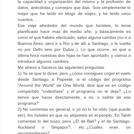
la capacidad y organización del mismo y la profusión de
datos, anécdotas y consejos que dais. Sois simplemente lo
mejor que he leído en blogs de viajes, y he leído unos
cuantos...
Ese viaje alrededor del mundo que hicisteis, lo tenia
planificado hace mas de medio año, y básicamente es
como el que habéis efectuado, salvo alguna cambio (no ir a
Buenos Aires, pero ir a Río y de allí a Santiago, o la vuelta
no por Delhi sino por Dubai..). Lo que ocurre, es que a
última hora nuestras dos hijas se han apuntado, y vamos a
introducir algunos cambios.
Me atrevo a haceros las siguientes preguntas.
1) Ya se que lo dices, pero ¿cómo consigues coger el vuelo
desde Santiago a Papeete, si el código del programa
"Around the World" de One World, dice que es en código
compartido "codeshare" y el programa no te deja? ¿Lo
tienes que hacer directamente, o no, o salirte de ese
programa?
2) No comentas en general, o yo no lo he visto (que puede
ser), los hoteles en que os alojasteis en el periplo. En Tahiti
comentas lo del suizo, pero ¿El de Bali? y el de Santiago,
Auckland o Singapur?, etc..¿Cuales eran, os
recomendaríais?