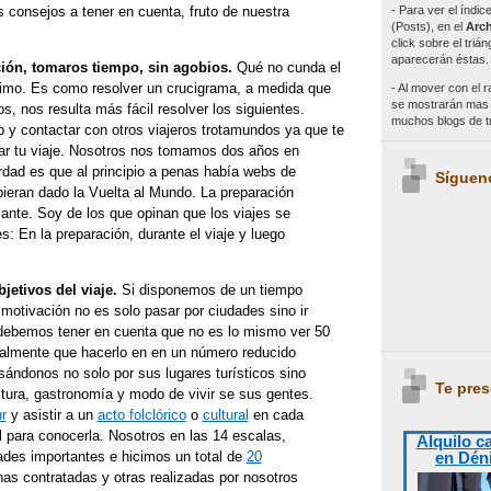
- Para ver el índi
 consejos a tener en cuenta, fruto de nuestra
(Posts), en el
Arch
click sobre el triá
aparecerán éstas.
ción, tomaros tiempo, sin agobios.
Qué no cunda el
nimo. Es como resolver un crucigrama, a medida que
- Al mover con el r
se mostrarán mas e
, nos resulta más fácil resolver los siguientes.
muchos blogs de 
b y contactar con otros viajeros trotamundos ya que te
ar tu viaje. Nosotros nos tomamos dos años en
erdad es que al principio a penas había webs de
Síguen
ieran dado la Vuelta al Mundo. La preparación
cante. Soy de los que opinan que los viajes se
es: En la preparación, durante el viaje y luego
jetivos del viaje.
Si disponemos de un tiempo
 motivación no es solo pasar por ciudades sino ir
debemos tener en cuenta que no es lo mismo ver 50
ialmente que hacerlo en en un número reducido
sándonos no solo por sus lugares turísticos sino
Te pres
ltura, gastronomía y modo de vivir se sus gentes.
ur
y asistir a un
acto folclórico
o
cultural
en cada
l para conocerla. Nosotros en las 14 escalas,
Alquilo c
en Dén
ades importantes e hicimos un total de
20
nas contratadas y otras realizadas por nosotros