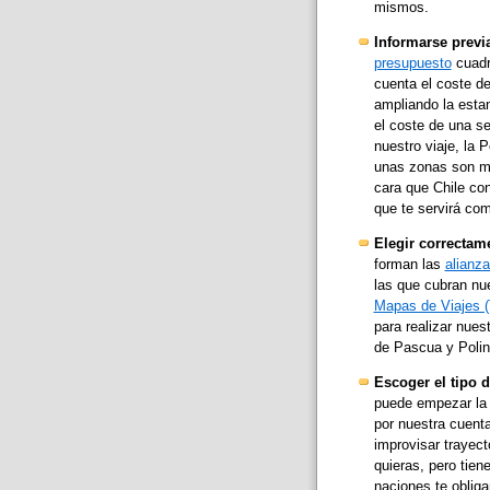
mismos.
Informarse previa
presupuesto
cuadr
cuenta el coste de
ampliando la esta
el coste de una se
nuestro viaje, la 
unas zonas son ma
cara que Chile con
que te servirá com
Elegir correctame
forman las
alianz
las que cubran nue
Mapas de Viajes (
para realizar nuest
de Pascua y Polin
Escoger el tipo d
puede empezar la 
por nuestra cuenta
improvisar trayect
quieras, pero tien
naciones te obliga