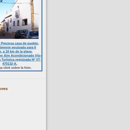
Preciosa casa de pueblo,
almente equipada para 6
, a 10 km de la playa,
n Aire Acondicionado frío-
a Turística registrada Nº VT-
470132-A.
obre la foto.
ores