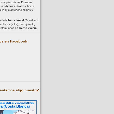
ce completo de las Entradas
ivo de las entradas
, hacer
ngulo que antecede al mes y
atón la
barra lateral
(Scrollbar),
nlaces (links), por ejemplo,
trotamundos en
Gente Viajera
.
os en Facebook
entamos algo nuestro:
asa para vacaciones
ia (Costa Blanca)