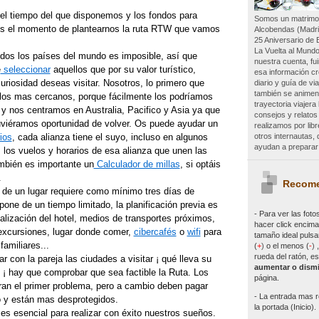
l tiempo del que disponemos y los fondos para
Somos un matrimon
, es el momento de plantearnos la ruta RTW que vamos
Alcobendas (Madri
25 Aniversario de 
La Vuelta al Mundo
odos los países del mundo es imposible, así que
nuestra cuenta, f
e
seleccionar
aquellos que por su valor turístico,
esa información c
uriosidad deseas visitar. Nosotros, lo primero que
diario y guía de vi
también se animen 
 los mas cercanos, porque fácilmente los podríamos
trayectoria viajer
n y nos centramos en Australia, Pacifico y Asia ya que
consejos y relatos
viéramos oportunidad de volver. Os puede ayudar un
realizamos por lib
otros internautas
rios
, cada alianza tiene el suyo, incluso en algunos
ayudan a preparar 
 los vuelos y horarios de esa alianza que unen las
mbién es importante un
Calculador de millas
, si optáis
.
Recome
 de un lugar requiere como mínimo tres días de
one de un tiempo limitado, la planificación previa es
- Para ver las
foto
alización del hotel, medios de transportes próximos,
hacer click encima 
 excursiones, lugar donde comer,
cibercafés
o
wifi
para
tamaño ideal pulsa
amiliares...
(
+
)
o el menos (
-
)
rueda del ratón, es
con la pareja las ciudades a visitar ¡ qué lleva su
aumentar o dismi
 ¡ hay que comprobar que sea factible la Ruta. Los
página.
ran el primer problema, pero a cambio deben pagar
- La entrada mas r
o y están mas desprotegidos.
la portada (Inicio).
e es esencial para realizar con éxito nuestros sueños.