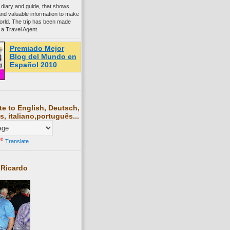
 diary and guide, that shows
and valuable information to make
world. The trip has been made
 a Travel Agent.
Premiado Mejor
Blog del Mundo en
Español 2010
te to English, Deutsch,
s, italiano,português...
Translate
 Ricardo