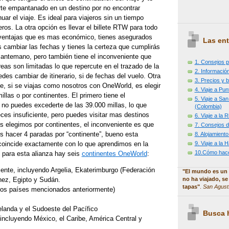
rte empantanado en un destino por no encontrar
nuar el viaje. Es ideal para viajeros sin un tiempo
eros. La otra opción es llevar el billete RTW para todo
as ventajas que es mas económico, tienes asegurados
Las ent
 cambiar las fechas y tienes la certeza que cumplirás
 antemano, pero también tiene el inconveniente que
1. Consejos p
as son limitadas lo que repercute en el trazado de la
2. Información
es cambiar de itinerario, si de fechas del vuelo. Otra
3. Precios y b
e, si se viajas como nosotros con OneWorld, es elegir
4. Viaje a Pu
millas o por continentes. El primero tiene el
5. Viaje a Sa
 no puedes excederte de las 39.000 millas, lo que
(Colombia)
ces insuficiente, pero puedes visitar mas destinos
6. Viaje a la
s elegimos por continentes, el inconveniente es que
7. Consejos d
 hacer 4 paradas por “continente”, bueno esta
8. Alojamiento
9. Viaje a la
oincide exactamente con lo que aprendimos en la
10.Cómo hacer
 para esta alianza hay seis
continentes OneWorld
:
ente, incluyendo Argelia, Ekaterimburgo (Federación
"El mundo es un 
no ha viajado, se
ez, Egipto y Sudán.
tapas"
.
San Agust
 los países mencionados anteriormente)
elanda y el Sudoeste del Pacífico
Busca h
 incluyendo México, el Caribe, América Central y