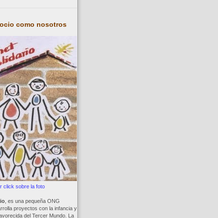
socio como nosotros
 click sobre la foto
io
, es una pequeña ONG
rolla proyectos con la infancia y
avorecida del Tercer Mundo. La