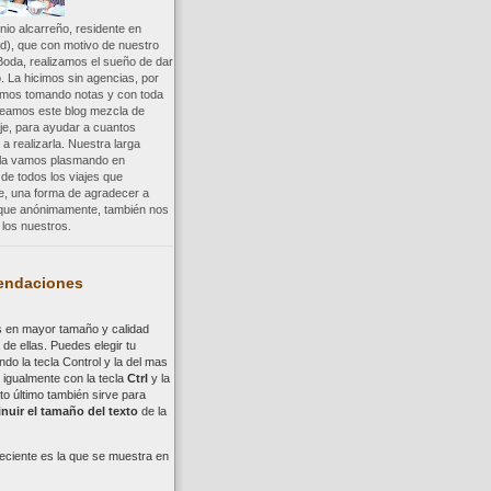
io alcarreño, residente en
d), que con motivo de nuestro
Boda, realizamos el sueño de dar
. La hicimos sin agencias, por
uimos tomando notas y con toda
reamos este blog mezcla de
aje, para ayudar a cuantos
a realizarla. Nuestra larga
a la vamos plasmando en
 de todos los viajes que
re, una forma de agradecer a
, que anónimamente, también nos
los nuestros.
ndaciones
s en mayor tamaño y calidad
de ellas. Puedes elegir tu
ndo la tecla
Control
y la del mas
,
i
gualmente con la tecla
Ctrl
y la
to último también sirve para
nuir el tamaño del texto
de la
eciente es la que se muestra en