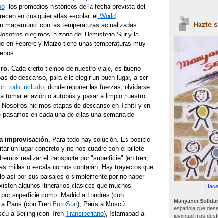
po
los promedios históricos de la fecha prevista del
recen en cualquier atlas escolar, el
World
Hazte 
n mapamundi con las temperaturas actualizadas
osotros elegimos la zona del Hemisferio Sur y la
ue en Febrero y Marzo tiene unas temperaturas muy
menos.
ro.
Cada cierto tiempo de nuestro viaje, es bueno
as de descanso, para ello elegir un buen lugar, a ser
rt todo incluido
, donde reponer las fuerzas, olvidarse
ra tomar el avión o autobús y pasar a limpio nuestro
. Nosotros hicimos etapas de descanso en Tahití y en
de pasamos en cada una de ellas una semana de
la improvisación.
Para todo hay solución. Es posible
ar un lugar concreto y no nos cuadre con el billete
mos realizar el transporte por "superficie" (en tren,
tas millas o escala no nos contarán. Hay trayectos que
lo así por sus paisajes o simplemente por no haber
xisten algunos itinerarios clásicos que muchos
Hacer
 por superficie como: Madrid a Londres (con
Manyanet Solidar
s a París (con Tren
EuroStar
), París a Moscú
española que desar
scú a Beijing (con Tren
Transiberiano
), Islamabad a
juventud mas desf