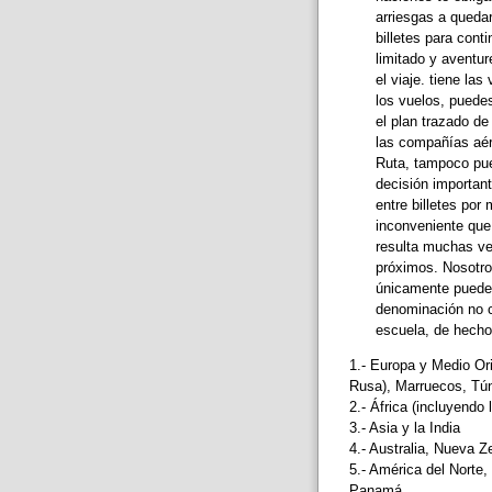
arriesgas a queda
billetes para conti
limitado y aventur
el viaje. tiene l
los vuelos, puedes
el plan trazado de
las compañías aére
Ruta, tampoco pued
decisión important
entre billetes por 
inconveniente que
resulta muchas ve
próximos. Nosotro
únicamente puedes
denominación no c
escuela, de hecho
1.- Europa y Medio Ori
Rusa), Marruecos, Tún
2.- África (incluyendo
3.- Asia y la India
4.- Australia, Nueva Z
5.- América del Norte,
Panamá