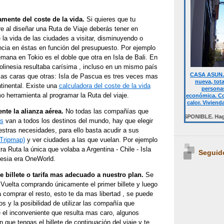
mente del coste de la vida.
Si quieres que tu
e al diseñar una Ruta de Viaje deberás tener en
 la vida de las ciudades a visitar, disminuyendo o
ncia en éstas en función del presupuesto. Por ejemplo
mana en Tokio es el doble que otra en Isla de Bali. En
Polinesia resultaba carísima , incluso en un mismo país
CASA ASUN. 
s caras que otras: Isla de Pascua es tres veces mas
nueva, tot
tinental. Existe una
calculadora del coste de la vida
personas
o herramienta al programar la Ruta del viaje.
económica. Co
calor. Viviend
nte la alianza aérea.
No todas las compañías que
Desde 700 € quincena casa completa.Temporalmente NO DISPONIBLE. Haga click s
as
van a todos los destinos del mundo, hay que elegir
stras necesidades, para ello basta acudir a sus
Tripmap)
y ver ciudades a las que vuelan. Por ejemplo
ra Ruta la única que volaba a Argentina - Chile - Isla
Seguid
esia era OneWorld.
e billete o tarifa mas adecuado a nuestro plan.
Se
Vuelta comprando únicamente el primer billete y luego
 comprar el resto, esto te da mas libertad , se puede
os y la posibilidad de utilizar las compañía que
e el inconveniente que resulta mas caro, algunos
n que tengas el billete de continuación del viaje y te