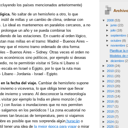
excluyendo los países mencionados anteriormente)
Archivo
ógica.
No saltar de un hemisferio a otro, lo que
inútil de millas y un cambio de clima, ordenar con
▼
2008
(53)
s. Lo ideal es mantenernos en paralelos cercanos, a no
►
junio
(22)
e prolongue un año y se pueda combinar los
►
julio
(18)
►
septiembre
diendo de las estaciones. En cuanto al orden lógico,
►
octubre
(8)
stan mas millas en el tramo: Madrid – Buenos Aires –
▼
noviembre
(
ney que el mismo tramo ordenado de otra forma:
Planificar la
les – Buenos Aires – Sidney. Otras veces el orden no
Modelos de r
os económicos sino políticos, por ejemplo si deseas
►
diciembre
(2
edio, no te permitirán visitar ni Siria ni Líbano si
►
2009
(24)
escala en Israel o Egipto, por lo que la ruta mas
►
2010
(21)
 - Líbano - Jordania - Israel - Egipto.
►
2011
(20)
►
2012
(20)
en la fecha del viaje.
Cambiar de hemisferio supone
►
2013
(20)
invierno o viceversa, lo que obliga tener que llevar
►
2014
(19)
de invierno y verano. Al desconocer la meteorología
►
2015
(14)
visitar por ejemplo la India en pleno monzón ( de
►
2016
(6)
 ) con lluvias o inundaciones que no nos permiten
►
2017
(1)
e salgamos en los periódicos ! La zona ecuatorial no
►
2018
(7)
iones tan bruscas de temperatura, pero si viajamos
►
2019
(7)
bre es posible que nos sorprenda algún
huracán
o
►
2024
(1)
til tener una idea de
la mejor época para viajar
o mirar
►
2026
(1)