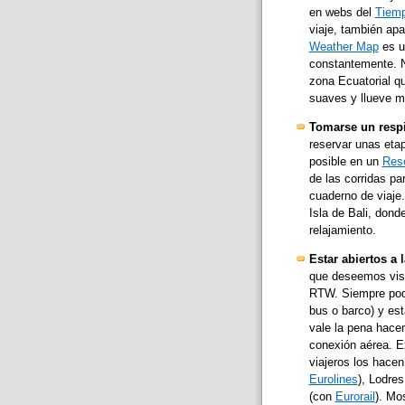
en webs del
Tiem
viaje, también apa
Weather Map
es u
constantemente. N
zona Ecuatorial q
suaves y llueve 
Tomarse un respi
reservar unas etap
posible en un
Reso
de las corridas pa
cuaderno de viaje
Isla de Bali, don
relajamiento.
Estar abiertos a 
que deseemos visit
RTW. Siempre podre
bus o barco) y es
vale la pena hacer
conexión aérea. E
viajeros los hacen
Eurolines
), Lodre
(con
Eurorail
). Mo