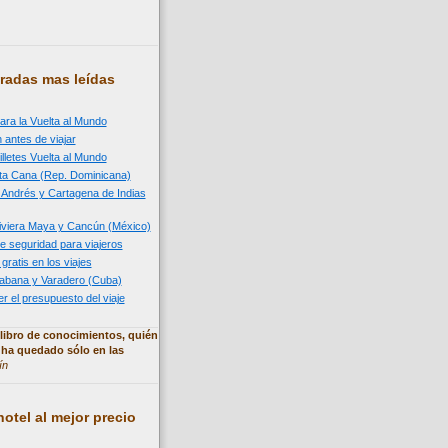
radas mas leídas
ara la Vuelta al Mundo
 antes de viajar
illetes Vuelta al Mundo
nta Cana (Rep. Dominicana)
n Andrés y Cartagena de Indias
 Riviera Maya y Cancún (México)
e seguridad para viajeros
 gratis en los viajes
 Habana y Varadero (Cuba)
 el presupuesto del viaje
libro de conocimientos, quién
 ha quedado sólo en las
ín
otel al mejor precio