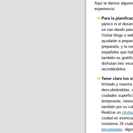
Aquí te damos algunos
experiencia:
Para la planifica
pánico ni el desá
se van dando pasos
Visitar blogs o we
ayudarán a prepar
prepararla, y la v
españoles que hub
también es gratifi
disfrutan tres vec
recordándolos.
Tener claro los ob
limitado y nuestra
descubriéndolas, 
ciudades superfic
lentamente, intere
también por su cu
Realizar un
cityto
ciudad es esencia
visitamos 24 ciud
excursiones
, algu