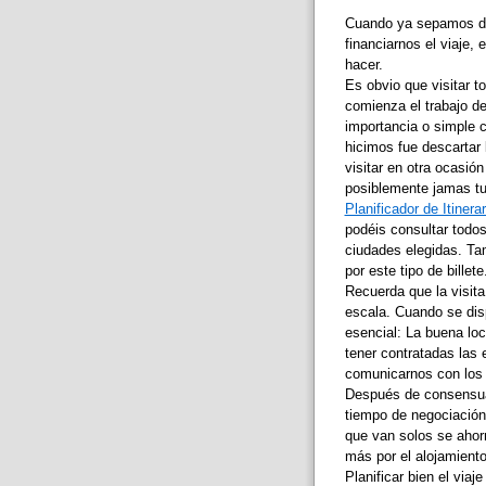
Cuando ya sepamos de
financiarnos el viaje
hacer.
Es obvio que visitar t
comienza el trabajo d
importancia o simple c
hicimos fue descartar
visitar en otra ocasió
posiblemente jamas tu
Planificador de Itinera
podéis consultar todos
ciudades elegidas. Ta
por este tipo de billete
Recuerda que la visita
escala. Cuando se disp
esencial: La buena loc
tener contratadas las
comunicarnos con los f
Después de consensuar 
tiempo de negociación
que van solos se ahor
más por el alojamient
Planificar bien el viaj