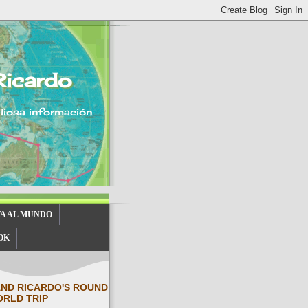
Ricardo
aliosa información
TA AL MUNDO
OK
AND RICARDO'S ROUND
ORLD TRIP