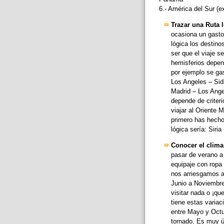
6.- América del Sur (
Trazar una Ruta l
ocasiona un gasto 
lógica los destino
ser que el viaje s
hemisferios depen
por ejemplo se ga
Los Angeles – Sid
Madrid – Los Ange
depende de criteri
viajar al Oriente M
primero has hecho 
lógica sería: Siria
Conocer el clima 
pasar de verano a 
equipaje con ropa 
nos arriesgamos a 
Junio a Noviembre
visitar nada o ¡qu
tiene estas variac
entre Mayo y Octu
tornado. Es muy ú