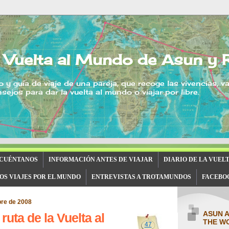
 Vuelta al Mundo de Asun y 
o y guía de viaje de una pareja, que recoge las vivencias, v
sejos para dar la vuelta al mundo o viajar por libre.
 CUÉNTANOS
INFORMACIÓN ANTES DE VIAJAR
DIARIO DE LA VUEL
OS VIAJES POR EL MUNDO
ENTREVISTAS A TROTAMUNDOS
FACEBO
bre de 2008
ASUN 
 ruta de la Vuelta al
THE W
47