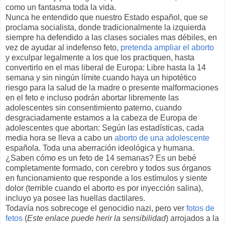
como un fantasma toda la vida.
Nunca he entendido que nuestro Estado español, que se
proclama socialista, donde tradicionalmente la izquierda
siempre ha defendido a las clases sociales mas débiles, en
vez de ayudar al indefenso feto,
pretenda ampliar el aborto
y exculpar legalmente a los que los practiquen, hasta
convertirlo en el mas liberal de Europa: Libre hasta la 14
semana y sin ningún límite cuando haya un hipotético
riesgo para la salud de la madre o presente malformaciones
en el feto e incluso podrán abortar libremente las
adolescentes sin consentimiento paterno, cuando
desgraciadamente estamos a la cabeza de Europa de
adolescentes que abortan: Según las estadísticas, cada
media hora se lleva a cabo un
aborto de una adolescente
española. Toda una aberración ideológica y humana.
¿Saben cómo es un feto de 14 semanas? Es un bebé
completamente formado, con cerebro y todos sus órganos
en funcionamiento que responde a los estímulos y siente
dolor (terrible cuando el aborto es por inyección salina),
incluyo ya posee las huellas dactilares.
Todavía nos sobrecoge el genocidio nazi, pero ver
fotos de
fetos
(
Este enlace puede herir la sensibilidad
) arrojados a la