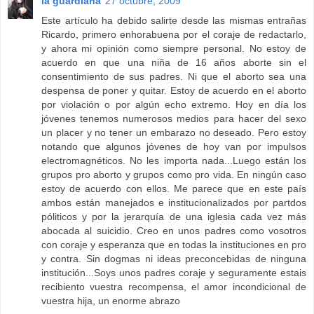
la guardiana
27 octubre, 2009
Este artículo ha debido salirte desde las mismas entrañas
Ricardo, primero enhorabuena por el coraje de redactarlo,
y ahora mi opinión como siempre personal. No estoy de
acuerdo en que una niña de 16 años aborte sin el
consentimiento de sus padres. Ni que el aborto sea una
despensa de poner y quitar. Estoy de acuerdo en el aborto
por violación o por algún echo extremo. Hoy en día los
jóvenes tenemos numerosos medios para hacer del sexo
un placer y no tener un embarazo no deseado. Pero estoy
notando que algunos jóvenes de hoy van por impulsos
electromagnéticos. No les importa nada...Luego están los
grupos pro aborto y grupos como pro vida. En ningún caso
estoy de acuerdo con ellos. Me parece que en este país
ambos están manejados e institucionalizados por partdos
póliticos y por la jerarquía de una iglesia cada vez más
abocada al suicidio. Creo en unos padres como vosotros
con coraje y esperanza que en todas la instituciones en pro
y contra. Sin dogmas ni ideas preconcebidas de ninguna
institución...Soys unos padres coraje y seguramente estais
recibiento vuestra recompensa, el amor incondicional de
vuestra hija, un enorme abrazo