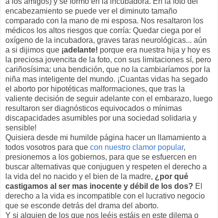
a los amigos) y se formó en la incubadora. En la foto del
encabezamiento se puede ver el diminuto tamaño
comparado con la mano de mi esposa. Nos resaltaron los
médicos los altos riesgos que corría: Quedar ciega por el
oxígeno de la incubadora, graves taras neurológicas... aún
a si dijimos que
¡adelante!
porque era nuestra hija y hoy es
la preciosa jovencita de la foto, con sus limitaciones sí, pero
cariñosísima: una bendición, que no la cambiaríamos por la
niña mas inteligente del mundo. ¡Cuantas vidas ha segado
el aborto por hipotéticas malformaciones, que tras la
valiente decisión de seguir adelante con el embarazo, luego
resultaron ser diagnósticos equivocados o mínimas
discapacidades asumibles por una sociedad solidaria y
sensible!
Quisiera desde mi humilde página hacer un llamamiento a
todos vosotros para que
con nuestro clamor popular
,
presionemos a los gobiernos, para que se esfuercen en
buscar alternativas que conjuguen y respeten el derecho a
la vida del no nacido y el bien de la madre,
¿por qué
castigamos al ser mas inocente y débil de los dos?
El
derecho a la vida es incompatible con el lucrativo negocio
que se esconde detrás del drama del aborto.
Y si alguien de los que nos leéis estáis en este dilema o