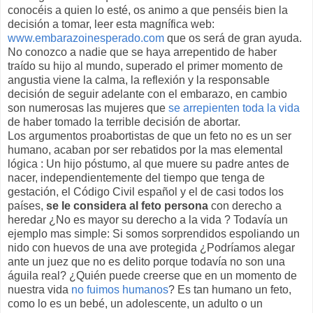
conocéis a quien lo esté, os animo a que penséis bien la
decisión a tomar, leer esta magnífica web:
www.embarazoinesperado.com
que os será de gran ayuda.
No conozco a nadie que se haya arrepentido de haber
traído su hijo al mundo, superado el primer momento de
angustia viene la calma, la reflexión y la responsable
decisión de seguir adelante con el embarazo, en cambio
son numerosas las mujeres que
se arrepienten toda la vida
de haber tomado la terrible decisión de abortar.
Los argumentos proabortistas de que un feto no es un ser
humano, acaban por ser rebatidos por la mas elemental
lógica : Un hijo póstumo, al que muere su padre antes de
nacer, independientemente del tiempo que tenga de
gestación, el Código Civil español y el de casi todos los
países,
se le considera al feto persona
con derecho a
heredar ¿No es mayor su derecho a la vida ? Todavía un
ejemplo mas simple: Si somos sorprendidos espoliando un
nido con huevos de una ave protegida ¿Podríamos alegar
ante un juez que no es delito porque todavía no son una
águila real? ¿Quién puede creerse que en un momento de
nuestra vida
no fuimos humanos
? Es tan humano un feto,
como lo es un bebé, un adolescente, un adulto o un