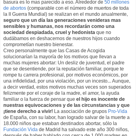
basura es lo mas parecido a eso. Alrededor de
50 millones
de abortos
(comparable con el número de muertos de toda
la II Guerra Mundial) se realizan en el mundo anualmente,
seguro que un día las generaciones venideras mas
sensibles y humanas, nos recordarán como una
sociedad despiadada, cruel y hedonista
que no
dudábamos en deshacernos de nuestros hijos cuando
comprometían nuestro bienestar.
Creo personalmente que las Casas de Acogida
solucionarían la mayoría de los motivos que llevan a
muchas mujeres abortar: Un desliz de juventud, el padre
que se desentiende, por la reputación familiar, porque te
rompe tu carrera profesional, por motivos económicos, por
una infidelidad, por una violación, por un incesto... Aunque,
a decir verdad, estos motivos muchas veces son superados
felizmente por el coraje de la madre, el amor, la ayuda
familiar o la fuerza de pensar que
el hijo es inocente de
nuestras equivocaciones y de las circunstancias y que
¡tiene derecho a vivir!
La asociación de grupos
Pro-Vida
de España, con su labor, han logrado salvar de la muerte a
18.000 niños que estaban destinados abortar, sólo la
Fundación Vida
de Madrid ha salvado este año 300 niños,
después de haber hablado con cerca de 1.000 madres en