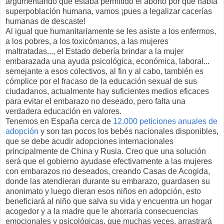
argumentando que estaba permitido el aborto por que había
superpoblación humana, vamos ¡pues a legalizar cacerías
humanas de descaste!
Al igual que humanitariamente se les asiste a los enfermos,
a los pobres, a los toxicómanos, a las mujeres
maltratadas..., el Estado debería brindar a la mujer
embarazada una ayuda psicológica, económica, laboral...
semejante a esos colectivos, al fin y al cabo, también es
cómplice por el fracaso de la educación sexual de sus
ciudadanos, actualmente hay suficientes medios eficaces
para evitar el embarazo no deseado, pero falta una
verdadera educación en valores.
Tenemos en España cerca de
12.000 peticiones anuales de
adopción
y son tan pocos los bebés nacionales disponibles,
que se debe acudir adopciones internacionales
principalmente de China y Rusia. Creo que una solución
será que el gobierno ayudase efectivamente a las mujeres
con embarazos no deseados, creando Casas de Acogida,
donde las atendieran durante su embarazo, guardasen su
anonimato y luego dieran esos niños en adopción, esto
beneficiará al niño que salva su vida y encuentra un hogar
acogedor y a la madre que le ahorraría consecuencias
emocionales y psicológicas, que muchas veces, arrastrará