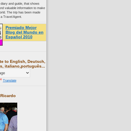
 diary and guide, that shows
and valuable information to make
world. The trip has been made
 a Travel Agent.
Premiado Mejor
Blog del Mundo en
Español 2010
te to English, Deutsch,
s, italiano,português...
Translate
 Ricardo