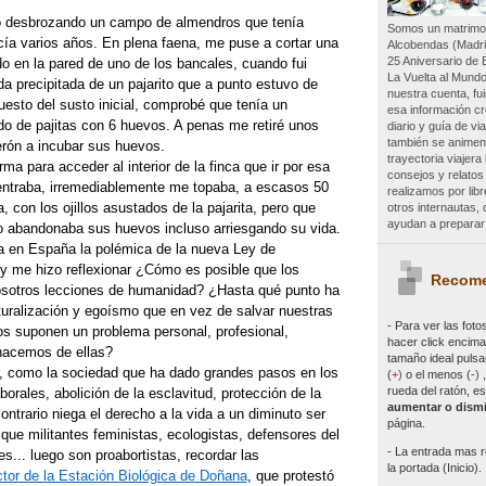
o desbrozando un campo de almendros que tenía
Somos un matrimon
a varios años. En plena faena, me puse a cortar una
Alcobendas (Madri
25 Aniversario de 
o en la pared de uno de los bancales, cuando fui
La Vuelta al Mundo
ida precipitada de un pajarito que a punto estuvo de
nuestra cuenta, f
esto del susto inicial, comprobé que tenía un
esa información c
do de pajitas con 6 huevos. A penas me retiré unos
diario y guía de vi
también se animen 
erón a incubar sus huevos.
trayectoria viajer
ma para acceder al interior de la finca que ir por esa
consejos y relatos
ntraba, irremediablemente me topaba, a escasos 50
realizamos por lib
, con los ojillos asustados de la pajarita, pero que
otros internautas
ayudan a preparar 
 abandonaba sus huevos incluso arriesgando su vida.
 en España la polémica de la nueva Ley de
 y me hizo reflexionar ¿Cómo es posible que los
Recome
osotros lecciones de humanidad? ¿Hasta qué punto ha
turalización y egoísmo que en vez de salvar nuestras
- Para ver las
foto
os suponen un problema personal, profesional,
hacer click encima 
hacemos de ellas?
tamaño ideal pulsa
, como la sociedad que ha dado grandes pasos en los
(
+
)
o el menos (
-
)
rueda del ratón, es
borales, abolición de la esclavitud, protección de la
aumentar o dismi
 contrario niega el derecho a la vida a un diminuto ser
página.
ue militantes feministas, ecologistas, defensores del
- La entrada mas r
es... luego son proabortistas, recordar las
la portada (Inicio).
ctor de la Estación Biológica de Doñana
, que protestó