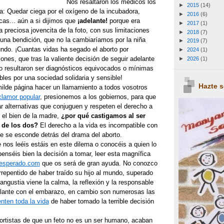
Nos resaltaron los médicos los
►
2015
(14)
ía: Quedar ciega por el oxígeno de la incubadora,
►
2016
(6)
cas... aún a si dijimos que
¡adelante!
porque era
►
2017
(1)
a preciosa jovencita de la foto, con sus limitaciones
►
2018
(7)
 una bendición, que no la cambiaríamos por la niña
►
2019
(7)
undo. ¡Cuantas vidas ha segado el aborto por
►
2024
(1)
ones, que tras la valiente decisión de seguir adelante
►
2026
(1)
o resultaron ser diagnósticos equivocados o mínimas
les por una sociedad solidaria y sensible!
Hazte 
ilde página hacer un llamamiento a todos vosotros
clamor popular
, presionemos a los gobiernos, para que
r alternativas que conjuguen y respeten el derecho a
y el bien de la madre,
¿por qué castigamos al ser
 de los dos?
El derecho a la vida es incompatible con
ue se esconde detrás del drama del aborto.
e nos leéis estáis en este dilema o conocéis a quien lo
enséis bien la decisión a tomar, leer esta magnífica
esperado.com
que os será de gran ayuda. No conozco
repentido de haber traído su hijo al mundo, superado
ngustia viene la calma, la reflexión y la responsable
elante con el embarazo, en cambio son numerosas las
nten toda la vida
de haber tomado la terrible decisión
rtistas de que un feto no es un ser humano, acaban