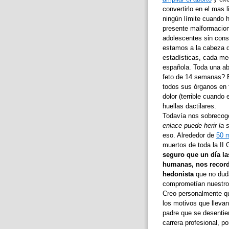
convertirlo en el mas 
ningún límite cuando h
presente malformacione
adolescentes sin cons
estamos a la cabeza d
estadísticas, cada me
española. Toda una a
feto de 14 semanas? 
todos sus órganos en 
dolor (terrible cuando 
huellas dactilares.
Todavía nos sobrecoge
enlace puede herir la s
eso. Alrededor de
50 m
muertos de toda la II 
seguro que un día la
humanas, nos record
hedonista
que no dud
comprometían nuestro 
Creo personalmente qu
los motivos que llevan
padre que se desentien
carrera profesional, p