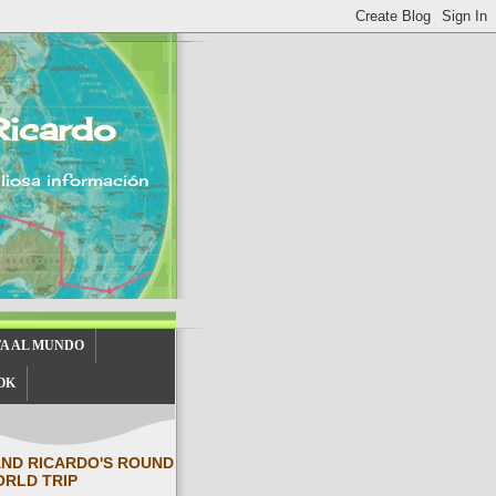
Ricardo
aliosa información
TA AL MUNDO
OK
AND RICARDO'S ROUND
ORLD TRIP