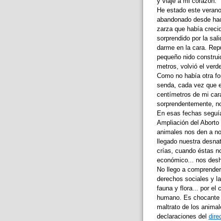
y viaje a mi corazón.
He estado este veran
abandonado desde hací
zarza que había crecid
sorprendido por la sal
darme en la cara. Repu
pequeño nido construi
metros, volvió el verd
Como no había otra for
senda, cada vez que e
centímetros de mi cara
sorprendentemente, no
En esas fechas seguía
Ampliación del Aborto
animales nos den a n
llegado nuestra desna
crías, cuando éstas n
económico... nos des
No llego a comprender
derechos sociales y la
fauna y flora... por el
humano. Es chocante q
maltrato de los animal
declaraciones del
dire