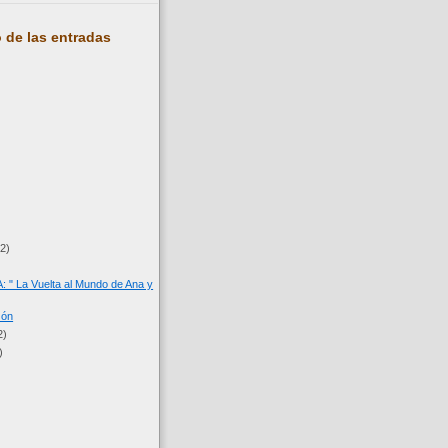
 de las entradas
(2)
" La Vuelta al Mundo de Ana y
zón
2)
)