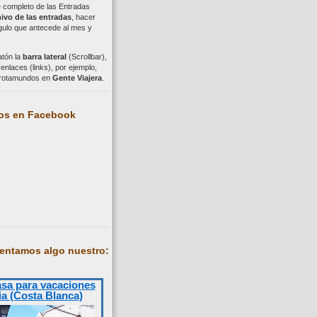
ce completo de las Entradas
ivo de las entradas
, hacer
ngulo que antecede al mes y
atón la
barra lateral
(Scrollbar),
nlaces (links), por ejemplo,
trotamundos en
Gente Viajera
.
os en Facebook
entamos algo nuestro:
asa para vacaciones
ia (Costa Blanca)