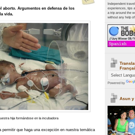
Independent travel
el aborto. Argumentos en defensa de los
experiences, tips 
a trip around the 
la vida.
without any help of
Transla
Françai
Powered by
Asun y
uestra hija formándose en la incubadora
 permitir que haga una excepción en nuestra temática