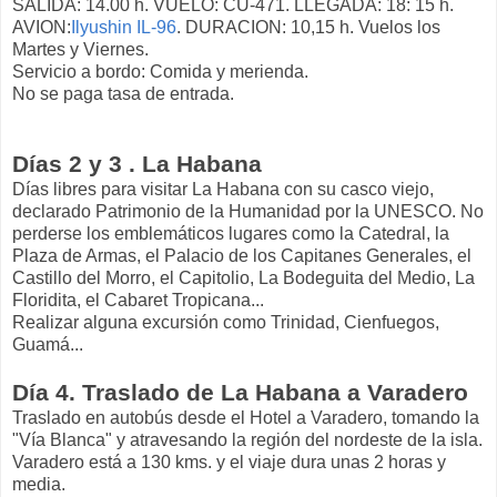
SALIDA: 14.00 h. VUELO: CU-471. LLEGADA: 18: 15 h.
AVION:
Ilyushin IL-96
. DURACION: 10,15 h. Vuelos los
Martes y Viernes.
Servicio a bordo: Comida y merienda.
No se paga tasa de entrada.
Días 2 y 3 . La Habana
Días libres para visitar La Habana con su casco viejo,
declarado Patrimonio de la Humanidad por la UNESCO. No
perderse los emblemáticos lugares como la Catedral, la
Plaza de Armas, el Palacio de los Capitanes Generales, el
Castillo del Morro, el Capitolio, La Bodeguita del Medio, La
Floridita, el Cabaret Tropicana...
Realizar alguna excursión como Trinidad, Cienfuegos,
Guamá...
Día 4. Traslado de La Habana a Varadero
Traslado en autobús desde el Hotel a Varadero, tomando la
"Vía Blanca" y atravesando la región del nordeste de la isla.
Varadero está a 130 kms. y el viaje dura unas 2 horas y
media.