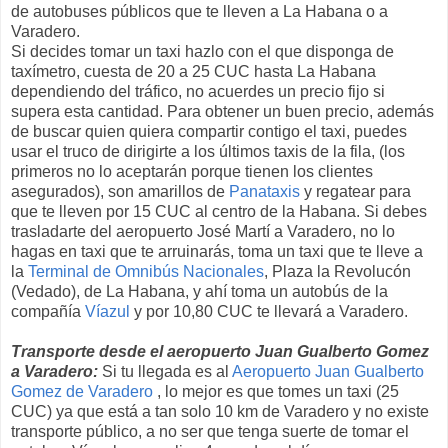
de autobuses públicos que te lleven a La Habana o a
Varadero.
Si decides tomar un taxi hazlo con el que disponga de
taxímetro, cuesta de 20 a 25 CUC hasta La Habana
dependiendo del tráfico, no acuerdes un precio fijo si
supera esta cantidad. Para obtener un buen precio, además
de buscar quien quiera compartir contigo el taxi, puedes
usar el truco de dirigirte a los últimos taxis de la fila, (los
primeros no lo aceptarán porque tienen los clientes
asegurados), son amarillos de
Panataxis
y regatear para
que te lleven por 15 CUC al centro de la Habana. Si debes
trasladarte del aeropuerto José Martí a Varadero, no lo
hagas en taxi que te arruinarás, toma un taxi que te lleve a
la
Terminal de Omnibús Nacionales
, Plaza la Revolucón
(Vedado), de La Habana, y ahí toma un autobús de la
compañía
Víazul
y por 10,80 CUC te llevará a Varadero.
Transporte desde el aeropuerto Juan Gualberto Gomez
a Varadero:
Si tu llegada es al
Aeropuerto Juan Gualberto
Gomez de Varadero
, lo mejor es que tomes un taxi (25
CUC) ya que está a tan solo 10 km de Varadero y no existe
transporte público, a no ser que tenga suerte de tomar el