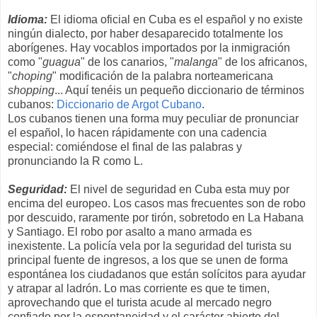
Idioma:
El idioma oficial en Cuba es el español y no existe
ningún dialecto, por haber desaparecido totalmente los
aborígenes. Hay vocablos importados por la inmigración
como "
guagua
" de los canarios, "
malanga
" de los africanos,
"
choping
" modificación de la palabra norteamericana
shopping
... Aquí tenéis un pequeño diccionario de términos
cubanos:
Diccionario de Argot Cubano
.
Los cubanos tienen una forma muy peculiar de pronunciar
el español, lo hacen rápidamente con una cadencia
especial: comiéndose el final de las palabras y
pronunciando la R como L.
Seguridad:
El nivel de seguridad en Cuba esta muy por
encima del europeo. Los casos mas frecuentes son de robo
por descuido, raramente por tirón, sobretodo en La Habana
y Santiago. El robo por asalto a mano armada es
inexistente. La policía vela por la seguridad del turista su
principal fuente de ingresos, a los que se unen de forma
espontánea los ciudadanos que están solícitos para ayudar
y atrapar al ladrón. Lo mas corriente es que te timen,
aprovechando que el turista acude al mercado negro
confiado por la espontaneidad y el carácter abierto del