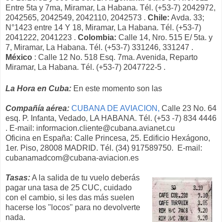
Entre 5ta y 7ma, Miramar, La Habana. Tél. (+53-7) 2042972,
2042565, 2042549, 2042110, 2042573 .
Chile:
Avda. 33;
N°1423 entre 14 Y 18, Miramar, La Habana. Tél. (+53-7)
2041222, 2041223 .
Colombia:
Calle 14, Nro. 515 E/ 5ta. y
7, Miramar, La Habana. Tél. (+53-7) 331246, 331247 .
México
: Calle 12 No. 518 Esq. 7ma. Avenida, Reparto
Miramar, La Habana. Tél. (+53-7) 2047722-5 .
La Hora en Cuba:
En este momento son las
Compañía aérea:
CUBANA DE AVIACION,
Calle 23 No. 64
esq. P. Infanta, Vedado, LA HABANA. Tél. (+53 -7) 834 4446
. E-mail: informacion.cliente@cubana.avianet.cu
Oficina en España: Calle Princesa, 25. Edificio Hexágono,
1er. Piso, 28008 MADRID. Tél. (34) 917589750. E-mail:
cubanamadcom@cubana-aviacion.es
Tasas:
A la salida de tu vuelo deberás
pagar una tasa de 25 CUC, cuidado
con el cambio, si les das más suelen
hacerse los "locos" para no devolverte
nada.