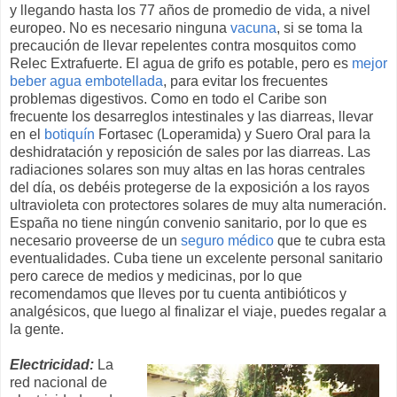
y llegando hasta los 77 años de promedio de vida, a nivel
europeo. No es necesario ninguna
vacuna
, si se toma la
precaución de llevar repelentes contra mosquitos como
Relec Extrafuerte. El agua de grifo es potable, pero es
mejor
beber agua embotellada
, para evitar los frecuentes
problemas digestivos. Como en todo el Caribe son
frecuente los desarreglos intestinales y las diarreas, llevar
en el
botiquín
Fortasec (Loperamida) y Suero Oral para la
deshidratación y reposición de sales por las diarreas. Las
radiaciones solares son muy altas en las horas centrales
del día, os debéis protegerse de la exposición a los rayos
ultravioleta con protectores solares de muy alta numeración.
España no tiene ningún convenio sanitario, por lo que es
necesario proveerse de un
seguro médico
que te cubra esta
eventualidades. Cuba tiene un excelente personal sanitario
pero carece de medios y medicinas, por lo que
recomendamos que lleves por tu cuenta antibióticos y
analgésicos, que luego al finalizar el viaje, puedes regalar a
la gente.
Electricidad:
La
red nacional de