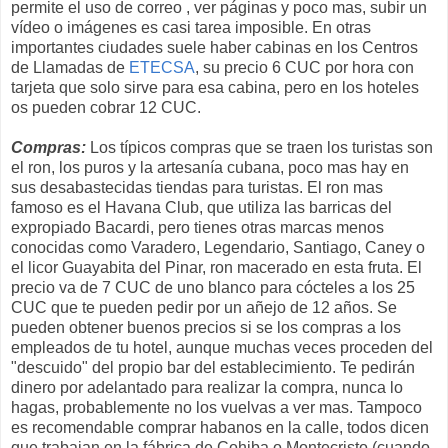
permite el uso de correo , ver páginas y poco mas, subir un
vídeo o imágenes es casi tarea imposible. En otras
importantes ciudades suele haber cabinas en los Centros
de Llamadas de
ETECSA
, su precio 6 CUC por hora con
tarjeta que solo sirve para esa cabina, pero en los hoteles
os pueden cobrar 12 CUC.
Compras:
Los típicos compras que se traen los turistas son
el ron, los puros y la artesanía cubana, poco mas hay en
sus desabastecidas tiendas para turistas. El ron mas
famoso es el Havana Club, que utiliza las barricas del
expropiado Bacardi, pero tienes otras marcas menos
conocidas como Varadero, Legendario, Santiago, Caney o
el licor Guayabita del Pinar, ron macerado en esta fruta. El
precio va de 7 CUC de uno blanco para cócteles a los 25
CUC que te pueden pedir por un añejo de 12 años. Se
pueden obtener buenos precios si se los compras a los
empleados de tu hotel, aunque muchas veces proceden del
"descuido" del propio bar del establecimiento. Te pedirán
dinero por adelantado para realizar la compra, nunca lo
hagas, probablemente no los vuelvas a ver mas. Tampoco
es recomendable comprar habanos en la calle, todos dicen
que trabajan en la fábrica de Cohiba o Montecristo (cuando