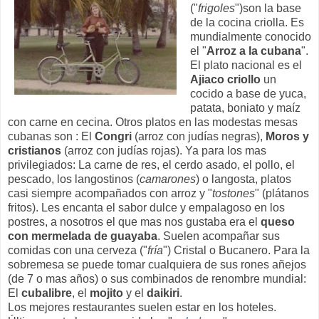
("
frigoles
")son la base
de la cocina criolla. Es
mundialmente conocido
el "
Arroz a la cubana
".
El plato nacional es el
Ajiaco criollo
un
cocido a base de yuca,
patata, boniato y maíz
con carne en cecina. Otros platos en las modestas mesas
cubanas son : El
Congri
(arroz con judías negras),
Moros y
cristianos
(arroz con judías rojas). Ya para los mas
privilegiados: La carne de res, el cerdo asado, el pollo, el
pescado, los langostinos (
camarones
) o langosta, platos
casi siempre acompañados con arroz y "
tostones
" (plátanos
fritos). Les encanta el sabor dulce y empalagoso en los
postres, a nosotros el que mas nos gustaba era el
queso
con mermelada de guayaba
. Suelen acompañar sus
comidas con una cerveza ("
fría
") Cristal o Bucanero. Para la
sobremesa se puede tomar cualquiera de sus rones añejos
(de 7 o mas años) o sus combinados de renombre mundial:
El
cubalibre
, el
mojito
y el
daikiri
.
Los mejores restaurantes suelen estar en los hoteles.