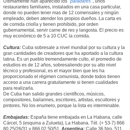
Últimamente han aparecido los "
paladares
", unos
restaurantes familiares, instalados en una casa particular,
donde no pueden tener mas de 12 comensales y ningún
empleado, deben atender los propios dueños. La carta es
de comida criolla y tienen prohibido, por orden
gubernamental, servir carne de res y langosta. El precio es
muy económico de 5 a 10 CUC la comida.
Cultura:
Cuba sobresale a nivel mundial por su cultura y la
gran cantidades de creadores que ha aportado a la cultura
latina. Es un pueblo tremendamente culto, el promedio de
estudios es de 12 años, sobresaliendo por su alto nivel
técnico y profesional, es el mayor bien que les ha
proporcionado el régimen comunista, donde todos tienen
acceso a una carrera gratuitamente si tienen cualidades
para realizarla.
De Cuba han salido grandes científicos, músicos,
compositores, bailarines, escritores, artistas, escultores y
pintores. No los enumero, porque la lista es interminable.
Embajadas:
España
tiene embajada en La Habana, calle
Cárcel, 5 (esquina a Zulueta), La Habana. Tél. (+ 53-7) 866
80 25/26/31 y 866 02 50/51.
Argentina:
Calle 36 Nro. 511