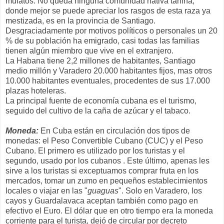
mulatos. No queda ninguna comunidad nativa tahína,
donde mejor se puede apreciar los rasgos de esta raza ya
mestizada, es en la provincia de Santiago.
Desgraciadamente por motivos políticos o personales un 20
% de su población ha emigrado, casi todas las familias
tienen algún miembro que vive en el extranjero.
La Habana tiene 2,2 millones de habitantes, Santiago
medio millón y Varadero 20.000 habitantes fijos, mas otros
10.000 habitantes eventuales, procedentes de sus 17.000
plazas hoteleras.
La principal fuente de economía cubana es el turismo,
seguido del cultivo de la caña de azúcar y el tabaco.
Moneda:
En Cuba están en circulación dos tipos de
monedas: el Peso Convertible Cubano (CUC) y el Peso
Cubano. El primero es utilizado por los turistas y el
segundo, usado por los cubanos . Este último, apenas les
sirve a los turistas si exceptuamos comprar fruta en los
mercados, tomar un zumo en pequeños establecimientos
locales o viajar en las "
guaguas
". Solo en Varadero, los
cayos y Guardalavaca aceptan también como pago en
efectivo el Euro. El dólar que en otro tiempo era la moneda
corriente para el turista, dejó de circular por decreto