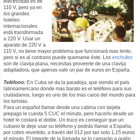
electricidad es de
110 V, pero ya en
los grandes
hoteles
internacionales
está transformada
a 220 V. Usar un
aparato de 220 V a
110 V, no tiene mayor problema que funcionará mas lento,
pero si es al contrario puede quemarse éste. Los
enchufes
son de clavija plana, necesitas proveerte de una clavija
adaptadora, que apenas vale un par de euros en España.
Teléfono:
En Cuba se da la paradoja, que siendo el país
latinoamericano donde mas barato es el teléfono para sus
ciudadanos, luego es uno de los mas caros del mundo para
los turistas.
Para un español llamar desde una cabina con tarjeta
prepago le cuesta 5 CUC el minuto, pero hacerlo desde un
hotel le costará el doble. Un truco es conseguir que un
cubano te deje usar su teléfono y podrás llamar a España,
por cobro revertido, a través del 012 por tan solo 1,15 euros
el minuto. El importe de la llamada se lo cargarán a quién