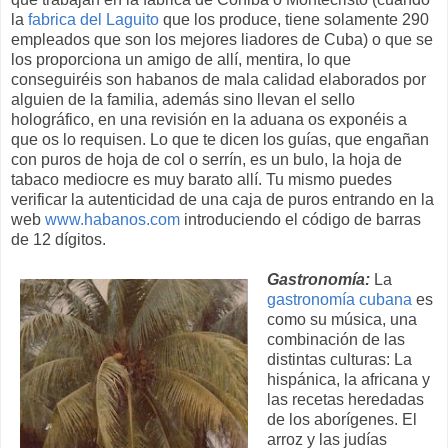
la
fabrica del Laguito
que los produce, tiene solamente 290
empleados que son los mejores liadores de Cuba) o que se
los proporciona un amigo de allí, mentira, lo que
conseguiréis son habanos de mala calidad elaborados por
alguien de la familia, además sino llevan el sello
holográfico, en una revisión en la aduana os exponéis a
que os lo requisen. Lo que te dicen los guías, que engañan
con puros de hoja de col o serrín, es un bulo, la hoja de
tabaco mediocre es muy barato allí. Tu mismo puedes
verificar la autenticidad de una caja de puros entrando en la
web
www.habanos.com
introduciendo el código de barras
de 12 dígitos.
Gastronomía:
La
gastronomía cubana
es
como su música, una
combinación de las
distintas culturas: La
hispánica, la africana y
las recetas heredadas
de los aborígenes. El
arroz y las judías