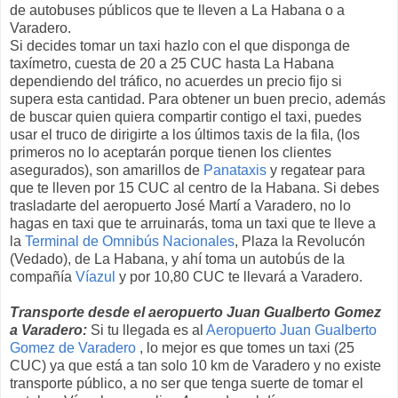
de autobuses públicos que te lleven a La Habana o a
Varadero.
Si decides tomar un taxi hazlo con el que disponga de
taxímetro, cuesta de 20 a 25 CUC hasta La Habana
dependiendo del tráfico, no acuerdes un precio fijo si
supera esta cantidad. Para obtener un buen precio, además
de buscar quien quiera compartir contigo el taxi, puedes
usar el truco de dirigirte a los últimos taxis de la fila, (los
primeros no lo aceptarán porque tienen los clientes
asegurados), son amarillos de
Panataxis
y regatear para
que te lleven por 15 CUC al centro de la Habana. Si debes
trasladarte del aeropuerto José Martí a Varadero, no lo
hagas en taxi que te arruinarás, toma un taxi que te lleve a
la
Terminal de Omnibús Nacionales
, Plaza la Revolucón
(Vedado), de La Habana, y ahí toma un autobús de la
compañía
Víazul
y por 10,80 CUC te llevará a Varadero.
Transporte desde el aeropuerto Juan Gualberto Gomez
a Varadero:
Si tu llegada es al
Aeropuerto Juan Gualberto
Gomez de Varadero
, lo mejor es que tomes un taxi (25
CUC) ya que está a tan solo 10 km de Varadero y no existe
transporte público, a no ser que tenga suerte de tomar el