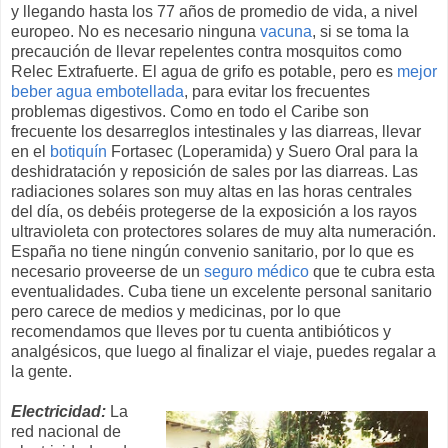
y llegando hasta los 77 años de promedio de vida, a nivel
europeo. No es necesario ninguna
vacuna
, si se toma la
precaución de llevar repelentes contra mosquitos como
Relec Extrafuerte. El agua de grifo es potable, pero es
mejor
beber agua embotellada
, para evitar los frecuentes
problemas digestivos. Como en todo el Caribe son
frecuente los desarreglos intestinales y las diarreas, llevar
en el
botiquín
Fortasec (Loperamida) y Suero Oral para la
deshidratación y reposición de sales por las diarreas. Las
radiaciones solares son muy altas en las horas centrales
del día, os debéis protegerse de la exposición a los rayos
ultravioleta con protectores solares de muy alta numeración.
España no tiene ningún convenio sanitario, por lo que es
necesario proveerse de un
seguro médico
que te cubra esta
eventualidades. Cuba tiene un excelente personal sanitario
pero carece de medios y medicinas, por lo que
recomendamos que lleves por tu cuenta antibióticos y
analgésicos, que luego al finalizar el viaje, puedes regalar a
la gente.
Electricidad:
La
red nacional de