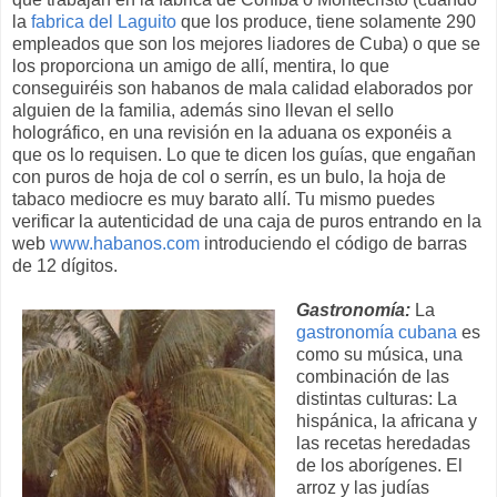
la
fabrica del Laguito
que los produce, tiene solamente 290
empleados que son los mejores liadores de Cuba) o que se
los proporciona un amigo de allí, mentira, lo que
conseguiréis son habanos de mala calidad elaborados por
alguien de la familia, además sino llevan el sello
holográfico, en una revisión en la aduana os exponéis a
que os lo requisen. Lo que te dicen los guías, que engañan
con puros de hoja de col o serrín, es un bulo, la hoja de
tabaco mediocre es muy barato allí. Tu mismo puedes
verificar la autenticidad de una caja de puros entrando en la
web
www.habanos.com
introduciendo el código de barras
de 12 dígitos.
Gastronomía:
La
gastronomía cubana
es
como su música, una
combinación de las
distintas culturas: La
hispánica, la africana y
las recetas heredadas
de los aborígenes. El
arroz y las judías