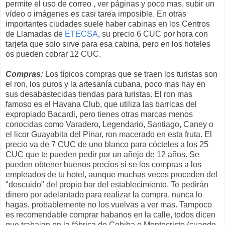
permite el uso de correo , ver páginas y poco mas, subir un
vídeo o imágenes es casi tarea imposible. En otras
importantes ciudades suele haber cabinas en los Centros
de Llamadas de
ETECSA
, su precio 6 CUC por hora con
tarjeta que solo sirve para esa cabina, pero en los hoteles
os pueden cobrar 12 CUC.
Compras:
Los típicos compras que se traen los turistas son
el ron, los puros y la artesanía cubana, poco mas hay en
sus desabastecidas tiendas para turistas. El ron mas
famoso es el Havana Club, que utiliza las barricas del
expropiado Bacardi, pero tienes otras marcas menos
conocidas como Varadero, Legendario, Santiago, Caney o
el licor Guayabita del Pinar, ron macerado en esta fruta. El
precio va de 7 CUC de uno blanco para cócteles a los 25
CUC que te pueden pedir por un añejo de 12 años. Se
pueden obtener buenos precios si se los compras a los
empleados de tu hotel, aunque muchas veces proceden del
"descuido" del propio bar del establecimiento. Te pedirán
dinero por adelantado para realizar la compra, nunca lo
hagas, probablemente no los vuelvas a ver mas. Tampoco
es recomendable comprar habanos en la calle, todos dicen
que trabajan en la fábrica de Cohiba o Montecristo (cuando