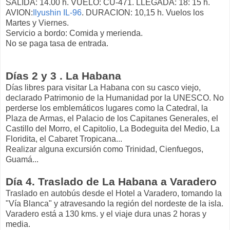
SALIDA: 14.00 h. VUELO: CU-471. LLEGADA: 18: 15 h.
AVION:
Ilyushin IL-96
. DURACION: 10,15 h. Vuelos los
Martes y Viernes.
Servicio a bordo: Comida y merienda.
No se paga tasa de entrada.
Días 2 y 3 . La Habana
Días libres para visitar La Habana con su casco viejo,
declarado Patrimonio de la Humanidad por la UNESCO. No
perderse los emblemáticos lugares como la Catedral, la
Plaza de Armas, el Palacio de los Capitanes Generales, el
Castillo del Morro, el Capitolio, La Bodeguita del Medio, La
Floridita, el Cabaret Tropicana...
Realizar alguna excursión como Trinidad, Cienfuegos,
Guamá...
Día 4. Traslado de La Habana a Varadero
Traslado en autobús desde el Hotel a Varadero, tomando la
"Vía Blanca" y atravesando la región del nordeste de la isla.
Varadero está a 130 kms. y el viaje dura unas 2 horas y
media.