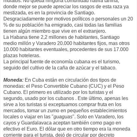
mulatos. No queda ninguna comunidad nativa tahína,
donde mejor se puede apreciar los rasgos de esta raza ya
mestizada, es en la provincia de Santiago.
Desgraciadamente por motivos políticos o personales un 20
% de su población ha emigrado, casi todas las familias
tienen algún miembro que vive en el extranjero.
La Habana tiene 2,2 millones de habitantes, Santiago
medio millón y Varadero 20.000 habitantes fijos, mas otros
10.000 habitantes eventuales, procedentes de sus 17.000
plazas hoteleras.
La principal fuente de economía cubana es el turismo,
seguido del cultivo de la caña de azúcar y el tabaco.
Moneda:
En Cuba están en circulación dos tipos de
monedas: el Peso Convertible Cubano (CUC) y el Peso
Cubano. El primero es utilizado por los turistas y el
segundo, usado por los cubanos . Este último, apenas les
sirve a los turistas si exceptuamos comprar fruta en los
mercados, tomar un zumo en pequeños establecimientos
locales o viajar en las "
guaguas
". Solo en Varadero, los
cayos y Guardalavaca aceptan también como pago en
efectivo el Euro. El dólar que en otro tiempo era la moneda
corriente para el turista, dejó de circular por decreto