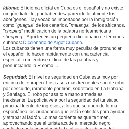
Idioma:
El idioma oficial en Cuba es el español y no existe
ningún dialecto, por haber desaparecido totalmente los
aborígenes. Hay vocablos importados por la inmigración
como "
guagua
" de los canarios, "
malanga
" de los africanos,
"
choping
" modificación de la palabra norteamericana
shopping
... Aquí tenéis un pequeño diccionario de términos
cubanos:
Diccionario de Argot Cubano
.
Los cubanos tienen una forma muy peculiar de pronunciar
el español, lo hacen rápidamente con una cadencia
especial: comiéndose el final de las palabras y
pronunciando la R como L.
Seguridad:
El nivel de seguridad en Cuba esta muy por
encima del europeo. Los casos mas frecuentes son de robo
por descuido, raramente por tirón, sobretodo en La Habana
y Santiago. El robo por asalto a mano armada es
inexistente. La policía vela por la seguridad del turista su
principal fuente de ingresos, a los que se unen de forma
espontánea los ciudadanos que están solícitos para ayudar
y atrapar al ladrón. Lo mas corriente es que te timen,
aprovechando que el turista acude al mercado negro
confiado por la espontaneidad y el carácter abierto del