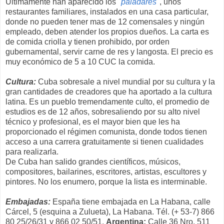
Últimamente han aparecido los "
paladares
", unos
restaurantes familiares, instalados en una casa particular,
donde no pueden tener mas de 12 comensales y ningún
empleado, deben atender los propios dueños. La carta es
de comida criolla y tienen prohibido, por orden
gubernamental, servir carne de res y langosta. El precio es
muy económico de 5 a 10 CUC la comida.
Cultura:
Cuba sobresale a nivel mundial por su cultura y la
gran cantidades de creadores que ha aportado a la cultura
latina. Es un pueblo tremendamente culto, el promedio de
estudios es de 12 años, sobresaliendo por su alto nivel
técnico y profesional, es el mayor bien que les ha
proporcionado el régimen comunista, donde todos tienen
acceso a una carrera gratuitamente si tienen cualidades
para realizarla.
De Cuba han salido grandes científicos, músicos,
compositores, bailarines, escritores, artistas, escultores y
pintores. No los enumero, porque la lista es interminable.
Embajadas:
España
tiene embajada en La Habana, calle
Cárcel, 5 (esquina a Zulueta), La Habana. Tél. (+ 53-7) 866
80 25/26/31 y 866 02 50/51.
Argentina:
Calle 36 Nro. 511