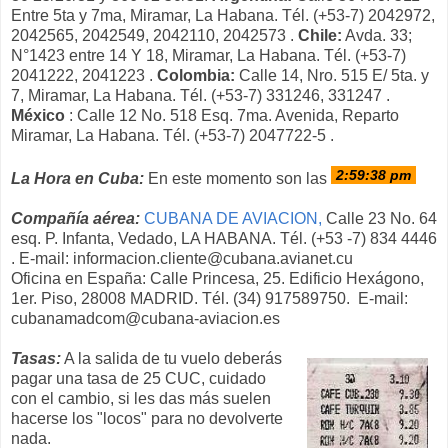
Entre 5ta y 7ma, Miramar, La Habana. Tél. (+53-7) 2042972,
2042565, 2042549, 2042110, 2042573 .
Chile:
Avda. 33;
N°1423 entre 14 Y 18, Miramar, La Habana. Tél. (+53-7)
2041222, 2041223 .
Colombia:
Calle 14, Nro. 515 E/ 5ta. y
7, Miramar, La Habana. Tél. (+53-7) 331246, 331247 .
México
: Calle 12 No. 518 Esq. 7ma. Avenida, Reparto
Miramar, La Habana. Tél. (+53-7) 2047722-5 .
La Hora en Cuba:
En este momento son las
Compañía aérea:
CUBANA DE AVIACION,
Calle 23 No. 64
esq. P. Infanta, Vedado, LA HABANA. Tél. (+53 -7) 834 4446
. E-mail: informacion.cliente@cubana.avianet.cu
Oficina en España: Calle Princesa, 25. Edificio Hexágono,
1er. Piso, 28008 MADRID. Tél. (34) 917589750. E-mail:
cubanamadcom@cubana-aviacion.es
Tasas:
A la salida de tu vuelo deberás
pagar una tasa de 25 CUC, cuidado
con el cambio, si les das más suelen
hacerse los "locos" para no devolverte
nada.