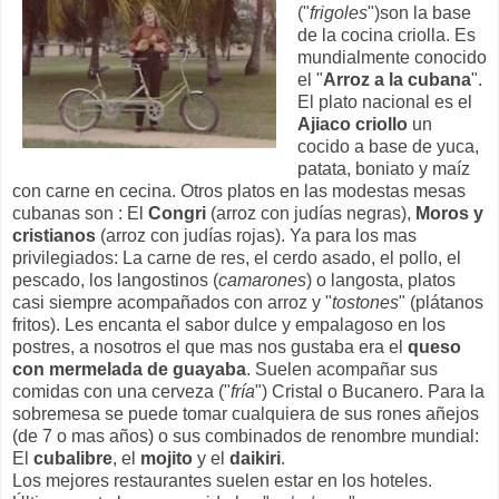
("
frigoles
")son la base
de la cocina criolla. Es
mundialmente conocido
el "
Arroz a la cubana
".
El plato nacional es el
Ajiaco criollo
un
cocido a base de yuca,
patata, boniato y maíz
con carne en cecina. Otros platos en las modestas mesas
cubanas son : El
Congri
(arroz con judías negras),
Moros y
cristianos
(arroz con judías rojas). Ya para los mas
privilegiados: La carne de res, el cerdo asado, el pollo, el
pescado, los langostinos (
camarones
) o langosta, platos
casi siempre acompañados con arroz y "
tostones
" (plátanos
fritos). Les encanta el sabor dulce y empalagoso en los
postres, a nosotros el que mas nos gustaba era el
queso
con mermelada de guayaba
. Suelen acompañar sus
comidas con una cerveza ("
fría
") Cristal o Bucanero. Para la
sobremesa se puede tomar cualquiera de sus rones añejos
(de 7 o mas años) o sus combinados de renombre mundial:
El
cubalibre
, el
mojito
y el
daikiri
.
Los mejores restaurantes suelen estar en los hoteles.