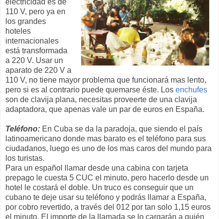
electricidad es de
110 V, pero ya en
los grandes
hoteles
internacionales
está transformada
a 220 V. Usar un
aparato de 220 V a
110 V, no tiene mayor problema que funcionará mas lento,
pero si es al contrario puede quemarse éste. Los
enchufes
son de clavija plana, necesitas proveerte de una clavija
adaptadora, que apenas vale un par de euros en España.
Teléfono:
En Cuba se da la paradoja, que siendo el país
latinoamericano donde mas barato es el teléfono para sus
ciudadanos, luego es uno de los mas caros del mundo para
los turistas.
Para un español llamar desde una cabina con tarjeta
prepago le cuesta 5 CUC el minuto, pero hacerlo desde un
hotel le costará el doble. Un truco es conseguir que un
cubano te deje usar su teléfono y podrás llamar a España,
por cobro revertido, a través del 012 por tan solo 1,15 euros
el minuto. El importe de la llamada se lo cargarán a quién