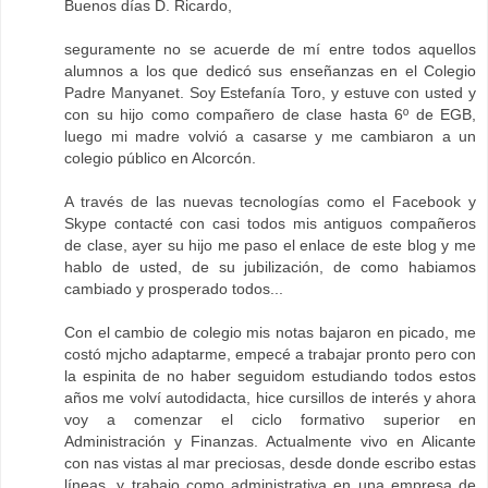
Buenos días D. Ricardo,
seguramente no se acuerde de mí entre todos aquellos
alumnos a los que dedicó sus enseñanzas en el Colegio
Padre Manyanet. Soy Estefanía Toro, y estuve con usted y
con su hijo como compañero de clase hasta 6º de EGB,
luego mi madre volvió a casarse y me cambiaron a un
colegio público en Alcorcón.
A través de las nuevas tecnologías como el Facebook y
Skype contacté con casi todos mis antiguos compañeros
de clase, ayer su hijo me paso el enlace de este blog y me
hablo de usted, de su jubilización, de como habiamos
cambiado y prosperado todos...
Con el cambio de colegio mis notas bajaron en picado, me
costó mjcho adaptarme, empecé a trabajar pronto pero con
la espinita de no haber seguidom estudiando todos estos
años me volví autodidacta, hice cursillos de interés y ahora
voy a comenzar el ciclo formativo superior en
Administración y Finanzas. Actualmente vivo en Alicante
con nas vistas al mar preciosas, desde donde escribo estas
líneas, y trabajo como administrativa en una empresa de