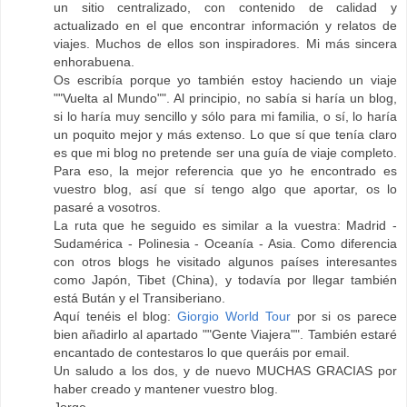
un sitio centralizado, con contenido de calidad y
actualizado en el que encontrar información y relatos de
viajes. Muchos de ellos son inspiradores. Mi más sincera
enhorabuena.
Os escribía porque yo también estoy haciendo un viaje
""Vuelta al Mundo"". Al principio, no sabía si haría un blog,
si lo haría muy sencillo y sólo para mi familia, o sí, lo haría
un poquito mejor y más extenso. Lo que sí que tenía claro
es que mi blog no pretende ser una guía de viaje completo.
Para eso, la mejor referencia que yo he encontrado es
vuestro blog, así que sí tengo algo que aportar, os lo
pasaré a vosotros.
La ruta que he seguido es similar a la vuestra: Madrid -
Sudamérica - Polinesia - Oceanía - Asia. Como diferencia
con otros blogs he visitado algunos países interesantes
como Japón, Tibet (China), y todavía por llegar también
está Bután y el Transiberiano.
Aquí tenéis el blog:
Giorgio World Tour
por si os parece
bien añadirlo al apartado ""Gente Viajera"". También estaré
encantado de contestaros lo que queráis por email.
Un saludo a los dos, y de nuevo MUCHAS GRACIAS por
haber creado y mantener vuestro blog.