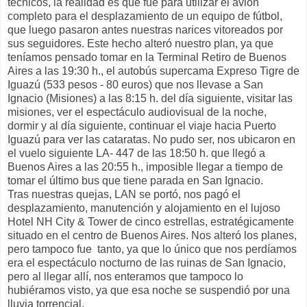
técnicos, la realidad es que fue para utilizar el avión
completo para el desplazamiento de un equipo de fútbol,
que luego pasaron antes nuestras narices vitoreados por
sus seguidores. Este hecho alteró nuestro plan, ya que
teníamos pensado tomar en la Terminal Retiro de Buenos
Aires a las 19:30 h., el autobús supercama Expreso Tigre de
Iguazú (533 pesos - 80 euros) que nos llevase a San
Ignacio (Misiones) a las 8:15 h. del día siguiente, visitar las
misiones, ver el espectáculo audiovisual de la noche,
dormir y al día siguiente, continuar el viaje hacia Puerto
Iguazú para ver las cataratas. No pudo ser, nos ubicaron en
el vuelo siguiente LA- 447 de las 18:50 h. que llegó a
Buenos Aires a las 20:55 h., imposible llegar a tiempo de
tomar el último bus que tiene parada en San Ignacio.
Tras nuestras quejas, LAN se portó, nos pagó el
desplazamiento, manutención y alojamiento en el lujoso
Hotel NH City & Tower de cinco estrellas, estratégicamente
situado en el centro de Buenos Aires. Nos alteró los planes,
pero tampoco fue tanto, ya que lo único que nos perdíamos
era el espectáculo nocturno de las ruinas de San Ignacio,
pero al llegar allí, nos enteramos que tampoco lo
hubiéramos visto, ya que esa noche se suspendió por una
lluvia torrencial.