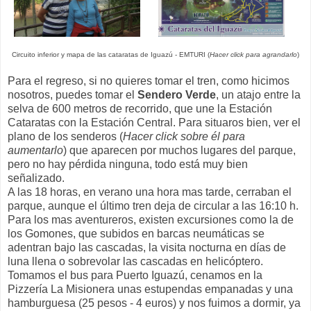
Circuito inferior y mapa de las cataratas de Iguazú - EMTURI (
Hacer click para agrandarlo
)
Para el regreso, si no quieres tomar el tren, como hicimos
nosotros, puedes tomar el
Sendero Verde
, un atajo entre la
selva de 600 metros de recorrido, que une la Estación
Cataratas con la Estación Central. Para situaros bien, ver el
plano de los senderos (
Hacer click sobre él para
aumentarlo
) que aparecen por muchos lugares del parque,
pero no hay pérdida ninguna, todo está muy bien
señalizado.
A las 18 horas, en verano una hora mas tarde, cerraban el
parque, aunque el último tren deja de circular a las 16:10 h.
Para los mas aventureros, existen excursiones como la de
los Gomones, que subidos en barcas neumáticas se
adentran bajo las cascadas, la visita nocturna en días de
luna llena o sobrevolar las cascadas en helicóptero.
Tomamos el bus para Puerto Iguazú, cenamos en la
Pizzería La Misionera unas estupendas empanadas y una
hamburguesa (25 pesos - 4 euros) y nos fuimos a dormir, ya