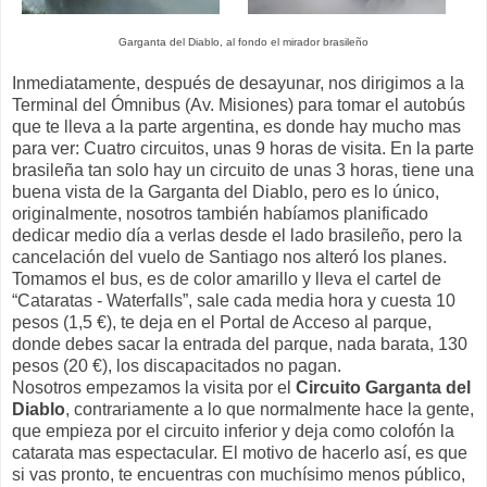
Garganta del Diablo, al fondo el mirador brasileño
Inmediatamente, después de desayunar, nos dirigimos a la
Terminal del Ómnibus (Av. Misiones) para tomar el autobús
que te lleva a la parte argentina, es donde hay mucho mas
para ver: Cuatro circuitos, unas 9 horas de visita. En la parte
brasileña tan solo hay un circuito de unas 3 horas, tiene una
buena vista de la Garganta del Diablo, pero es lo único,
originalmente, nosotros también habíamos planificado
dedicar medio día a verlas desde el lado brasileño, pero la
cancelación del vuelo de Santiago nos alteró los planes.
Tomamos el bus, es de color amarillo y lleva el cartel de
“Cataratas - Waterfalls”, sale cada media hora y cuesta 10
pesos (1,5 €), te deja en el Portal de Acceso al parque,
donde debes sacar la entrada del parque, nada barata, 130
pesos (20 €), los discapacitados no pagan.
Nosotros empezamos la visita por el
Circuito Garganta del
Diablo
, contrariamente a lo que normalmente hace la gente,
que empieza por el circuito inferior y deja como colofón la
catarata mas espectacular. El motivo de hacerlo así, es que
si vas pronto, te encuentras con muchísimo menos público,