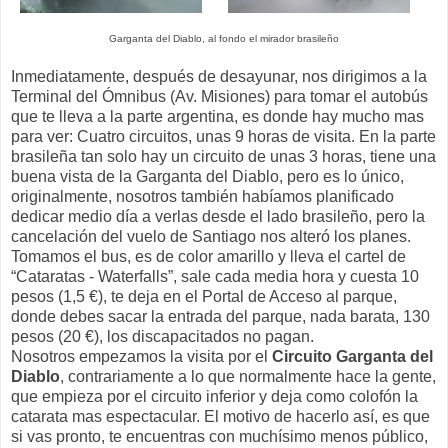
Garganta del Diablo, al fondo el mirador brasileño
Inmediatamente, después de desayunar, nos dirigimos a la
Terminal del Ómnibus (Av. Misiones) para tomar el autobús
que te lleva a la parte argentina, es donde hay mucho mas
para ver: Cuatro circuitos, unas 9 horas de visita. En la parte
brasileña tan solo hay un circuito de unas 3 horas, tiene una
buena vista de la Garganta del Diablo, pero es lo único,
originalmente, nosotros también habíamos planificado
dedicar medio día a verlas desde el lado brasileño, pero la
cancelación del vuelo de Santiago nos alteró los planes.
Tomamos el bus, es de color amarillo y lleva el cartel de
“Cataratas - Waterfalls”, sale cada media hora y cuesta 10
pesos (1,5 €), te deja en el Portal de Acceso al parque,
donde debes sacar la entrada del parque, nada barata, 130
pesos (20 €), los discapacitados no pagan.
Nosotros empezamos la visita por el
Circuito Garganta del
Diablo
, contrariamente a lo que normalmente hace la gente,
que empieza por el circuito inferior y deja como colofón la
catarata mas espectacular. El motivo de hacerlo así, es que
si vas pronto, te encuentras con muchísimo menos público,