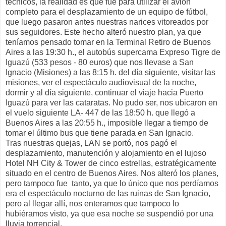
técnicos, la realidad es que fue para utilizar el avión
completo para el desplazamiento de un equipo de fútbol,
que luego pasaron antes nuestras narices vitoreados por
sus seguidores. Este hecho alteró nuestro plan, ya que
teníamos pensado tomar en la Terminal Retiro de Buenos
Aires a las 19:30 h., el autobús supercama Expreso Tigre de
Iguazú (533 pesos - 80 euros) que nos llevase a San
Ignacio (Misiones) a las 8:15 h. del día siguiente, visitar las
misiones, ver el espectáculo audiovisual de la noche,
dormir y al día siguiente, continuar el viaje hacia Puerto
Iguazú para ver las cataratas. No pudo ser, nos ubicaron en
el vuelo siguiente LA- 447 de las 18:50 h. que llegó a
Buenos Aires a las 20:55 h., imposible llegar a tiempo de
tomar el último bus que tiene parada en San Ignacio.
Tras nuestras quejas, LAN se portó, nos pagó el
desplazamiento, manutención y alojamiento en el lujoso
Hotel NH City & Tower de cinco estrellas, estratégicamente
situado en el centro de Buenos Aires. Nos alteró los planes,
pero tampoco fue tanto, ya que lo único que nos perdíamos
era el espectáculo nocturno de las ruinas de San Ignacio,
pero al llegar allí, nos enteramos que tampoco lo
hubiéramos visto, ya que esa noche se suspendió por una
lluvia torrencial.