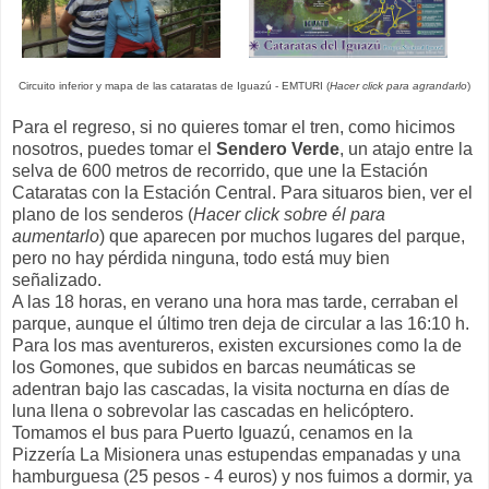
Circuito inferior y mapa de las cataratas de Iguazú - EMTURI (
Hacer click para agrandarlo
)
Para el regreso, si no quieres tomar el tren, como hicimos
nosotros, puedes tomar el
Sendero Verde
, un atajo entre la
selva de 600 metros de recorrido, que une la Estación
Cataratas con la Estación Central. Para situaros bien, ver el
plano de los senderos (
Hacer click sobre él para
aumentarlo
) que aparecen por muchos lugares del parque,
pero no hay pérdida ninguna, todo está muy bien
señalizado.
A las 18 horas, en verano una hora mas tarde, cerraban el
parque, aunque el último tren deja de circular a las 16:10 h.
Para los mas aventureros, existen excursiones como la de
los Gomones, que subidos en barcas neumáticas se
adentran bajo las cascadas, la visita nocturna en días de
luna llena o sobrevolar las cascadas en helicóptero.
Tomamos el bus para Puerto Iguazú, cenamos en la
Pizzería La Misionera unas estupendas empanadas y una
hamburguesa (25 pesos - 4 euros) y nos fuimos a dormir, ya