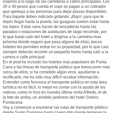
viajeros a lo largo de las carreteras o calles principales. Los
30 o 40 pesos que cuesta el viaje se pagan a un cobrador
que apretuja a las personas para dejar plazas disponibles.
Para bajarte debes indicarlo gritando:
¡Bajo!,
para que te
dejen llegar hasta la puerta, las guaguas suelen estar hasta
los topes. Estas vans hacen de lanzaderas hasta las
paradas o estaciones de autobuses de largo recorrido, por
lo que basta salir del hotel y dirigirse a la carretera mas
próxima donde seguro que pasa alguna de ellas, pocos
hoteles les permiten entrar en su propiedad, por lo que casi
siempre deberás recorrer un pequeño tramo hasta salir a la
carrera o calle principal.
En el post he incluido los hoteles mas populares de Punta
Cana y las líneas de transporte público que transcurren mas
cerca de ellos, si he cometido algún error, ayudarme a
rectificarlo, me ha sido muy difícil recabar información.
Entender como funciona el transporte público en esta área
turística no es fácil, lo mejor es contar con la ayuda de los
nativos, como lo hizo en nuestra última visita Alfredo, el de
la foto de arriba, un amable jardinero del hotel Sirenis
Puntacana.
Voy a comenzar a enumerar las rutas de transporte público
desde Santo Domingo hasta Uvero Alto donde terminan la