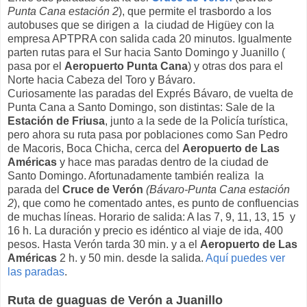
Punta Cana estación 2
), que permite el trasbordo a los
autobuses que se dirigen a la ciudad de Higüey con la
empresa APTPRA con salida cada 20 minutos. Igualmente
parten rutas para el Sur hacia Santo Domingo y Juanillo (
pasa por el
Aeropuerto Punta Cana
) y otras dos para el
Norte hacia Cabeza del Toro y Bávaro.
Curiosamente las paradas del Exprés Bávaro, de vuelta de
Punta Cana a Santo Domingo, son distintas: Sale de la
Estación de Friusa
, junto a la sede de la Policía turística,
pero ahora su ruta pasa por poblaciones como San Pedro
de Macoris, Boca Chicha, cerca del
Aeropuerto de Las
Américas
y hace mas paradas dentro de la ciudad de
Santo Domingo. Afortunadamente también realiza la
parada del
Cruce de Verón
(Bávaro-Punta Cana estación
2
), que como he comentado antes, es punto de confluencias
de muchas líneas. Horario de salida: A las 7, 9, 11, 13, 15 y
16 h. La duración y precio es idéntico al viaje de ida, 400
pesos. Hasta Verón tarda 30 min. y a el
Aeropuerto de Las
Américas
2 h. y 50 min. desde la salida.
Aquí puedes ver
las paradas
.
Ruta de guaguas de Verón a Juanillo