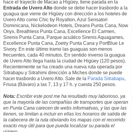
hace el trayecto de Macao a Higüey, tiene parada en la
Entrada de Uvero Alto
donde se debe hacer trasbordo a la
guagua que viene de Higüey con dirección a los hoteles de
Uvero Alto como Chic by Royalton, Azul Sensatori
Dominicana, Nickelodeon Hotels, Dreans Punta Cana, Now
Onyx, Breathless Punta Cana, Excellence El Carmen,
Sirenis Punta Cana, Parque acuático Sirenis Aquagames,
Excellence Punta Cana, Zoetry Punta Cana y PortBlue Le
Sivory. En este último tramo las guaguas son menos
frecuentes, cada 40 minutos. En sentido inverso la guagua
de Uvero Alto llega hasta la ciudad de Higüey (120 pesos).
Recientemente se ha creado una nueva ruta operada por
Sitrabapu y Sitrahimi dirección a Miches donde se puede
hacer trasbordo a Uvero Alto. Sale de la
Parada Sitrabapu
,
Friusa (Bávaro) a las 7, 13 y 17 h. y cuesta 250 pesos.
Nota:
Escribir este post me ha resultado muy laborioso, ya
que la mayoría de las compañías de transportes que operan
en Punta Cana carecen de webs informativas, y las que las
tienen, se limitan a incluir en ellas los horarios de salida de
la cabecera de la ruta obviando los mapas con el recorrido
exacto muy útil para que pueda localizar su parada el
viajero.