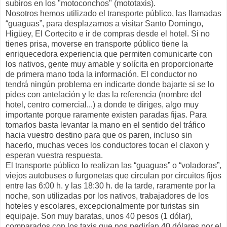
subiros en los "motoconchos" (mototaxis).
Nosotros hemos utilizado el transporte público, las llamadas
“guaguas”, para desplazarnos a visitar Santo Domingo,
Higüey, El Cortecito e ir de compras desde el hotel. Si no
tienes prisa, moverse en transporte público tiene la
enriquecedora experiencia que permiten comunicarte con
los nativos, gente muy amable y solícita en proporcionarte
de primera mano toda la información. El conductor no
tendrá ningún problema en indicarte donde bajarte si se lo
pides con antelación y le das la referencia (nombre del
hotel, centro comercial...) a donde te diriges, algo muy
importante porque raramente existen paradas fijas. Para
tomarlos basta levantar la mano en el sentido del tráfico
hacia vuestro destino para que os paren, incluso sin
hacerlo, muchas veces los conductores tocan el claxon y
esperan vuestra respuesta.
El transporte público lo realizan las “guaguas” o “voladoras”,
viejos autobuses o furgonetas que circulan por circuitos fijos
entre las 6:00 h. y las 18:30 h. de la tarde, raramente por la
noche, son utilizadas por los nativos, trabajadores de los
hoteles y escolares, excepcionalmente por turistas sin
equipaje. Son muy baratas, unos 40 pesos (1 dólar),
comparados con los taxis que nos pedirían 40 dólares por el