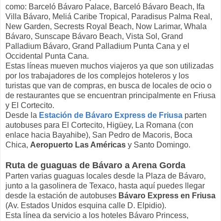
como: Barceló Bávaro Palace, Barceló Bávaro Beach, Ifa
Villa Bávaro, Meliá Caribe Tropical, Paradisus Palma Real,
New Garden, Secrests Royal Beach, Now Larimar, Whala
Bávaro, Sunscape Bávaro Beach, Vista Sol, Grand
Palladium Bávaro, Grand Palladium Punta Cana y el
Occidental Punta Cana.
Estas líneas mueven muchos viajeros ya que son utilizadas
por los trabajadores de los complejos hoteleros y los
turistas que van de compras, en busca de locales de ocio o
de restaurantes que se encuentran principalmente en Friusa
y El Cortecito.
Desde la
Estación de Bávaro Express de Friusa
parten
autobuses para El Cortecito, Higüey, La Romana (con
enlace hacia Bayahibe), San Pedro de Macoris, Boca
Chica,
Aeropuerto Las Américas
y Santo Domingo.
Ruta de guaguas de Bávaro a Arena Gorda
Parten varias guaguas locales desde la Plaza de Bávaro,
junto a la gasolinera de Texaco, hasta aquí puedes llegar
desde la estación de autobuses
Bávaro Express en Friusa
(Av. Estados Unidos esquina calle D. Elpidio).
Esta línea da servicio a los hoteles Bávaro Princess,