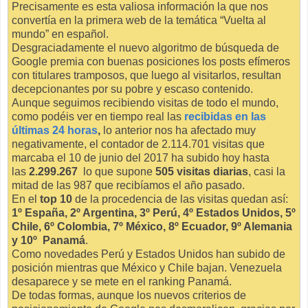
Precisamente es esta valiosa información la que nos
convertía en la primera web de la temática “Vuelta al
mundo” en español.
Desgraciadamente el nuevo algoritmo de búsqueda de
Google premia con buenas posiciones los posts efímeros
con titulares tramposos, que luego al visitarlos, resultan
decepcionantes por su pobre y escaso contenido.
Aunque seguimos recibiendo visitas de todo el mundo,
como podéis ver en tiempo real las
recibidas en las
últimas 24 horas
,
lo anterior nos ha afectado muy
negativamente, el contador de 2.114.701 visitas que
marcaba el 10 de junio del 2017 ha subido hoy hasta
las
2.299.267
lo que supone
505 visitas diarias
, casi la
mitad de las 987 que recibíamos el año pasado.
En el
top 10
de la procedencia de las visitas quedan así:
1º España, 2º Argentina, 3º Perú, 4º Estados Unidos, 5º
Chile, 6º Colombia, 7º México, 8º Ecuador, 9º Alemania
y 10º Panamá
.
Como novedades Perú y Estados Unidos han subido de
posición mientras que México y Chile bajan. Venezuela
desaparece y se mete en el ranking Panamá.
De todas formas, aunque los nuevos criterios de