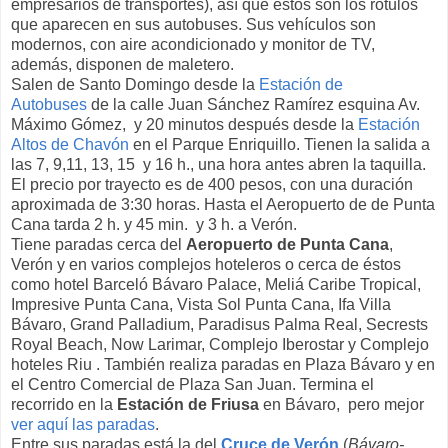
empresarios de transportes), así que éstos son los rótulos
que aparecen en sus autobuses. Sus vehículos son
modernos, con aire acondicionado y monitor de TV,
además, disponen de maletero.
Salen de Santo Domingo desde la
Estación de
Autobuses
de la calle Juan Sánchez Ramírez esquina Av.
Máximo Gómez, y 20 minutos después desde la
Estación
Altos de Chavón
en el Parque Enriquillo. Tienen la salida a
las 7, 9,11, 13, 15 y 16 h., una hora antes abren la taquilla.
El precio por trayecto es de 400 pesos, con una duración
aproximada de 3:30 horas. Hasta el Aeropuerto de de Punta
Cana tarda 2 h. y 45 min. y 3 h. a Verón.
Tiene paradas cerca del
Aeropuerto de Punta Cana
,
Verón y en varios complejos hoteleros o cerca de éstos
como hotel Barceló Bávaro Palace, Meliá Caribe Tropical,
Impresive Punta Cana, Vista Sol Punta Cana, Ifa Villa
Bávaro, Grand Palladium, Paradisus Palma Real, Secrests
Royal Beach, Now Larimar, Complejo Iberostar y Complejo
hoteles Riu . También realiza paradas en Plaza Bávaro y en
el Centro Comercial de Plaza San Juan. Termina el
recorrido en la
Estación de Friusa
en Bávaro, pero mejor
ver aquí las paradas
.
Entre sus paradas está la del
Cruce de Verón
(
Bávaro-