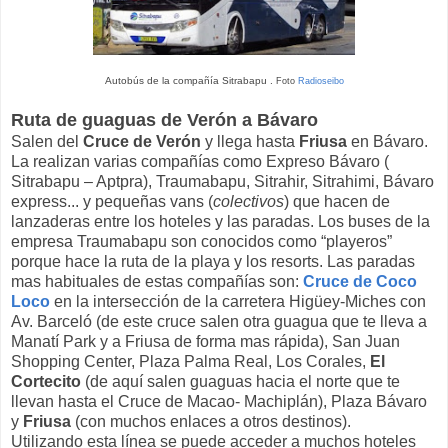
Autobús de la compañía Sitrabapu .
Foto
Radioseibo
Ruta de guaguas de Verón a Bávaro
Salen del
Cruce de Verón
y llega hasta
Friusa
en Bávaro.
La realizan varias compañías como Expreso Bávaro (
Sitrabapu – Aptpra), Traumabapu, Sitrahir, Sitrahimi, Bávaro
express... y pequeñas vans (
colectivos
) que hacen de
lanzaderas entre los hoteles y las paradas. Los buses de la
empresa Traumabapu son conocidos como “playeros”
porque hace la ruta de la playa y los resorts. Las paradas
mas habituales de estas compañías son:
Cruce de Coco
Loco
en la intersección de la carretera Higüey-Miches con
Av. Barceló (de este cruce salen otra guagua que te lleva a
Manatí Park y a Friusa de forma mas rápida), San Juan
Shopping Center, Plaza Palma Real, Los Corales,
El
Cortecito
(de aquí salen guaguas hacia el norte que te
llevan hasta el Cruce de Macao- Machiplán), Plaza Bávaro
y
Friusa
(con muchos enlaces a otros destinos).
Utilizando esta línea se puede acceder a muchos hoteles