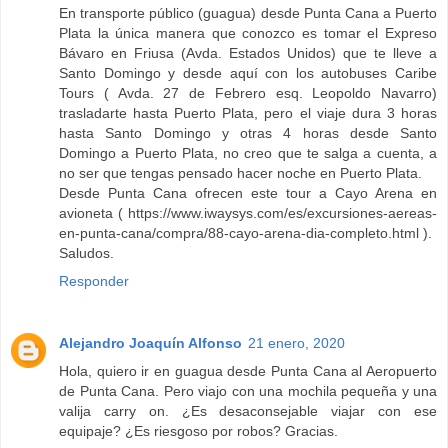
En transporte público (guagua) desde Punta Cana a Puerto
Plata la única manera que conozco es tomar el Expreso
Bávaro en Friusa (Avda. Estados Unidos) que te lleve a
Santo Domingo y desde aquí con los autobuses Caribe
Tours ( Avda. 27 de Febrero esq. Leopoldo Navarro)
trasladarte hasta Puerto Plata, pero el viaje dura 3 horas
hasta Santo Domingo y otras 4 horas desde Santo
Domingo a Puerto Plata, no creo que te salga a cuenta, a
no ser que tengas pensado hacer noche en Puerto Plata.
Desde Punta Cana ofrecen este tour a Cayo Arena en
avioneta ( https://www.iwaysys.com/es/excursiones-aereas-
en-punta-cana/compra/88-cayo-arena-dia-completo.html ).
Saludos.
Responder
Alejandro Joaquín Alfonso
21 enero, 2020
Hola, quiero ir en guagua desde Punta Cana al Aeropuerto
de Punta Cana. Pero viajo con una mochila pequeña y una
valija carry on. ¿Es desaconsejable viajar con ese
equipaje? ¿Es riesgoso por robos? Gracias.