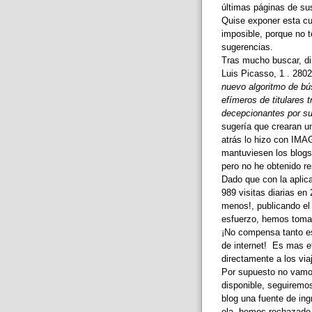
últimas páginas de su
Quise exponer esta cu
imposible, porque no t
sugerencias.
Tras mucho buscar, di
Luis Picasso, 1 . 280
nuevo algoritmo de bú
efímeros de titulares t
decepcionantes por su
sugería que crearan u
atrás lo hizo con IMAG
mantuviesen los blogs
pero no he obtenido r
Dado que con la aplic
989 visitas diarias en
menos!, publicando el
esfuerzo, hemos tomado
¡No compensa tanto es
de internet! Es mas e
directamente a los via
Por supuesto no vamos 
disponible, seguiremo
blog una fuente de ing
ola, hemos rechazado 