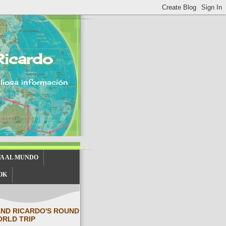
Ricardo
aliosa información
TA AL MUNDO
OK
AND RICARDO'S ROUND
ORLD TRIP