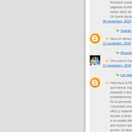
Avísame cuando
pagando el dom
tantos años de
Un fuerte abra
08 noviembre, 2019
Gabriel
Vaya un abrazo
11 noviembre, 2019
Ricardo
Otro para tí Gab
12 noviembre, 2019
Los apun
Hola Asun & Ri
que hemos segu
despedir a dos
probablemente c
En lo personal,
convertido esto
ellos) y tratan
ayudar a otras p
a un amplio deb
que espero que
pronto, os des