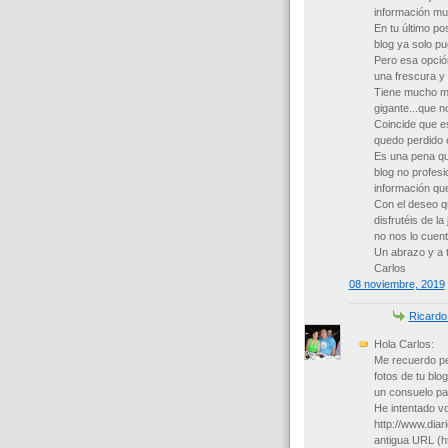
información muy
En tu último p
blog ya solo pu
Pero esa opció
una frescura y 
Tiene mucho mér
gigante...que 
Coincide que e
quedo perdido e
Es una pena que
blog no profesi
información que
Con el deseo q
disfrutéis de l
no nos lo cuent
Un abrazo y a t
Carlos
08 noviembre, 2019
Ricardo
Hola Carlos:
Me recuerdo pe
fotos de tu blo
un consuelo pa
He intentado vo
http://www.diar
antigua URL (ht