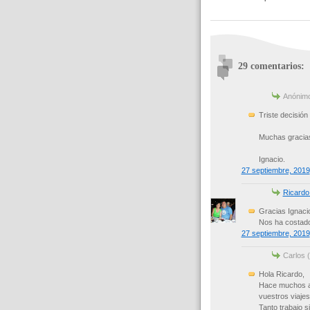
29 comentarios:
Anónimo 
Triste decisión
Muchas gracias 
Ignacio.
27 septiembre, 2019
Ricardo
Gracias Ignaci
Nos ha costado
27 septiembre, 2019
Carlos (
Hola Ricardo,
Hace muchos añ
vuestros viajes
Tanto trabajo s