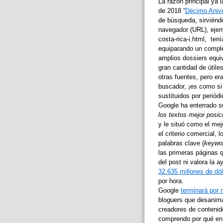
La razón principal ya 
de 2018 “
Décimo Anive
de búsqueda, sirviéndo
navegador (URL), ejem
costa-rica-i.html, ten
equiparando un comple
amplios dossiers equi
gran cantidad de útiles
otras fuentes, pero er
buscador, ¡es como si 
sustituidos por periód
Google ha enterrado su 
los textos mejor posi
y le situó como el me
el criterio comercial,
palabras clave (
keywo
las primeras páginas q
del post ni valora la 
32.635 millones de dól
por hora.
Google
terminará por 
bloguers que desanim
creadores de contenid
comprendo por qué en 