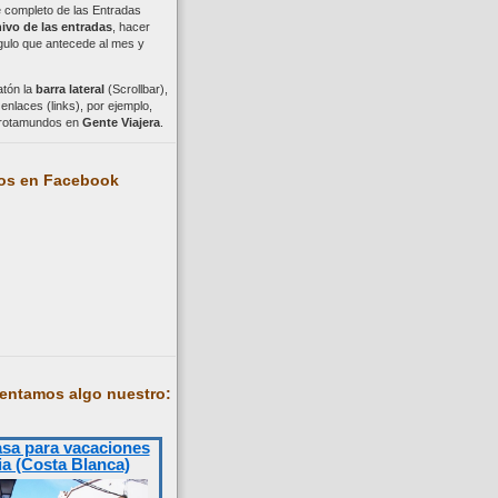
ce completo de las Entradas
ivo de las entradas
, hacer
ngulo que antecede al mes y
atón la
barra lateral
(Scrollbar),
nlaces (links), por ejemplo,
trotamundos en
Gente Viajera
.
os en Facebook
entamos algo nuestro:
asa para vacaciones
ia (Costa Blanca)