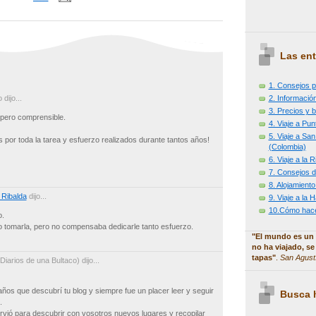
Las ent
1. Consejos p
2. Información
dijo...
3. Precios y b
 pero comprensible.
4. Viaje a Pu
5. Viaje a Sa
por toda la tarea y esfuerzo realizados durante tantos años!
(Colombia)
6. Viaje a la
7. Consejos d
8. Alojamiento
 Ribalda
dijo...
9. Viaje a la
10.Cómo hacer
o.
 tomarla, pero no compensaba dedicarle tanto esfuerzo.
"El mundo es un 
no ha viajado, se
tapas"
.
San Agust
Diarios de una Bultaco) dijo...
os que descubrí tu blog y siempre fue un placer leer y seguir
Busca h
.
irvió para descubrir con vosotros nuevos lugares y recopilar