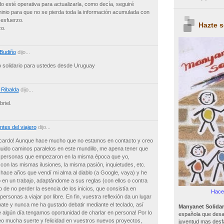
 esté operativa para actualizarla, como decía, seguiré
inio para que no se pierda toda la información acumulada con
 esfuerzo.
Hazte 
zo.
 Budiño
dijo...
 solidario para ustedes desde Uruguay
 Ribalda
dijo...
riel.
tes del viajero
dijo...
cardo! Aunque hace mucho que no estamos en contacto y creo
ido caminos paralelos en este mundillo, me apena tener que
 personas que empezaron en la misma época que yo,
on las mismas ilusiones, la misma pasión, inquietudes, etc.
 hace años que vendí mi alma al diablo (a Google, vaya) y he
 en un trabajo, adaptándome a sus reglas (con ellos o contra
do de no perder la esencia de los inicios, que consistía en
Hacer
ersonas a viajar por libre. En fin, vuestra reflexión da un lugar
ate y nunca me ha gustado debatir mediante el teclado, así
Manyanet Solidar
 algún día tengamos oportunidad de charlar en persona! Por lo
española que desar
eo mucha suerte y felicidad en vuestros nuevos proyectos,
juventud mas desf