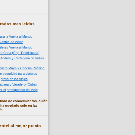
radas mas leídas
ara la Vuelta al Mundo
 antes de viajar
illetes Vuelta al Mundo
nta Cana (Rep. Dominicana)
n Andrés y Cartagena de Indias
 Riviera Maya y Cancún (México)
e seguridad para viajeros
 gratis en los viajes
 Habana y Varadero (Cuba)
 el presupuesto del viaje
libro de conocimientos, quién
 ha quedado sólo en las
ín
otel al mejor precio