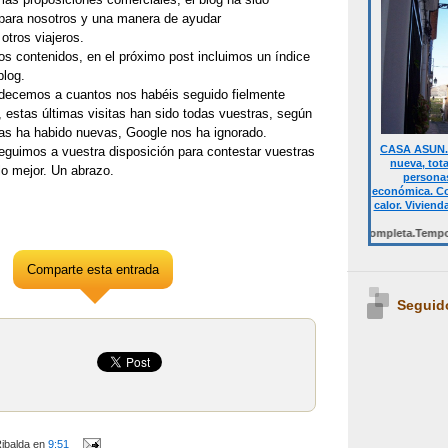
ara nosotros y una manera de ayudar
otros viajeros.
os contenidos, en el próximo post incluimos un índice
blog.
decemos a cuantos nos habéis seguido fielmente
 estas últimas visitas han sido todas vuestras, según
nas ha habido nuevas, Google nos ha ignorado.
CASA ASUN. 
eguimos a vuestra disposición para contestar vuestras
nueva, tot
o mejor. Un abrazo.
personas
económica. Co
calor. Viviend
Desde 700 € quincena casa completa.Temporalment
Comparte esta entrada
Seguid
ibalda
en
9:51