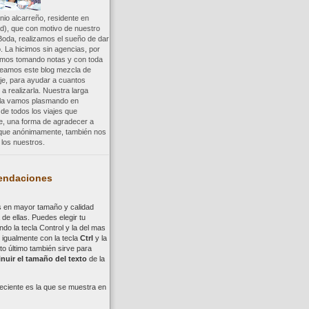
io alcarreño, residente en
d), que con motivo de nuestro
Boda, realizamos el sueño de dar
. La hicimos sin agencias, por
uimos tomando notas y con toda
reamos este blog mezcla de
aje, para ayudar a cuantos
a realizarla. Nuestra larga
a la vamos plasmando en
 de todos los viajes que
re, una forma de agradecer a
, que anónimamente, también nos
los nuestros.
ndaciones
s en mayor tamaño y calidad
de ellas. Puedes elegir tu
ndo la tecla
Control
y la del mas
,
i
gualmente con la tecla
Ctrl
y la
to último también sirve para
nuir el tamaño del texto
de la
eciente es la que se muestra en