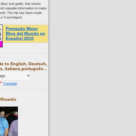
 diary and guide, that shows
and valuable information to make
world. The trip has been made
 a Travel Agent.
Premiado Mejor
Blog del Mundo en
Español 2010
te to English, Deutsch,
s, italiano,português...
Translate
 Ricardo