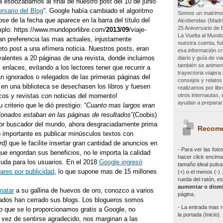
la esbozábamos al final de nuestro post del 10 de junio
rsario del Blog
”. Google había cambiado el algoritmo
Somos un matrimon
se de la fecha que aparece en la barra del título del
Alcobendas (Madri
25 Aniversario de 
plo: https://www.mundoporlibre.com/
2013/09
/viaje-
La Vuelta al Mundo
ían preferencia las mas actuales, injustamente
nuestra cuenta, f
to post a una efímera noticia. Nuestros posts, eran
esa información c
valentes a 20 páginas de una revista, donde incluimos
diario y guía de vi
también se animen 
 enlaces, evitando a los lectores tener que recurrir a
trayectoria viajer
an ignorados o relegados de las primeras páginas del
consejos y relatos
en una biblioteca se desechasen los libros y fuesen
realizamos por lib
otros internautas
icos y revistas con noticias del momento!
ayudan a preparar 
criterio que le dió prestigio: “
Cuanto mas largos eran
cionados estaban en las páginas de resultados
”(Coobis)
jor buscador del mundo, ahora desgraciadamente prima
Recome
 lo importante es publicar minúsculos textos con
rd)
que le facilite insertar gran cantidad de anuncios en
- Para ver las
foto
ue engordan sus beneficios, no le importa la calidad
hacer click encima 
ayuda para los usuarios. En el 2018
Google ingresó
tamaño ideal pulsa
ares por publicidad
, lo que supone mas de 15 millones
(
+
)
o el menos (
-
)
rueda del ratón, es
aumentar o dismi
matar
a su gallina de huevos de oro, conozco a varios
página.
ados han cerrado sus blogs. Los blogueros somos
- La entrada mas r
o que se lo proporcionamos gratis a Google, no
la portada (Inicio).
vez de sentirse agradecido, nos marginan a las