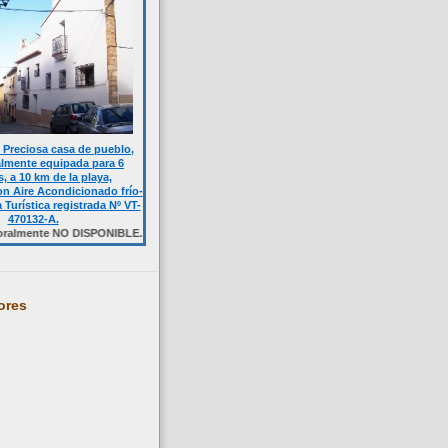
Preciosa casa de pueblo,
almente equipada para 6
, a 10 km de la playa,
n Aire Acondicionado frío-
a Turística registrada Nº VT-
470132-A.
e NO DISPONIBLE. Haga click sobre la foto.
ores