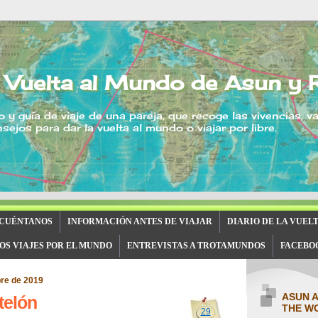
 Vuelta al Mundo de Asun y 
o y guía de viaje de una pareja, que recoge las vivencias, v
sejos para dar la vuelta al mundo o viajar por libre.
 CUÉNTANOS
INFORMACIÓN ANTES DE VIAJAR
DIARIO DE LA VUEL
OS VIAJES POR EL MUNDO
ENTREVISTAS A TROTAMUNDOS
FACEBO
bre de 2019
ASUN 
telón
THE W
29