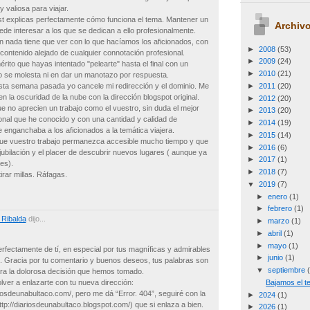
 valiosa para viajar.
ost explicas perfectamente cómo funciona el tema. Mantener un
Archivo
ede interesar a los que se dedican a ello profesionalmente.
n nada tiene que ver con lo que hacíamos los aficionados, con
►
2008
(53)
contenido alejado de cualquier connotación profesional.
►
2009
(24)
ito que hayas intentado "pelearte" hasta el final con un
►
2010
(21)
no se molesta ni en dar un manotazo por respuesta.
►
2011
(20)
sta semana pasada yo cancele mi redirección y el dominio. Me
n la oscuridad de la nube con la dirección blogspot original.
►
2012
(20)
 no aprecien un trabajo como el vuestro, sin duda el mejor
►
2013
(20)
onal que he conocido y con una cantidad y calidad de
►
2014
(19)
 enganchaba a los aficionados a la temática viajera.
►
2015
(14)
ue vuestro trabajo permanezca accesible mucho tiempo y que
►
2016
(6)
a jubilación y el placer de descubrir nuevos lugares ( aunque ya
►
2017
(1)
es).
►
2018
(7)
irar millas. Ráfagas.
▼
2019
(7)
►
enero
(1)
►
febrero
(1)
 Ribalda
dijo...
►
marzo
(1)
►
abril
(1)
►
mayo
(1)
rfectamente de tí, en especial por tus magníficas y admirables
►
junio
(1)
g. Gracia por tu comentario y buenos deseos, tus palabras son
▼
septiembre
ra la dolorosa decisión que hemos tomado.
lver a enlazarte con tu nueva dirección:
Bajamos el t
iosdeunabultaco.com/, pero me dá “Error. 404”, seguiré con la
►
2024
(1)
tp://diariosdeunabultaco.blogspot.com/) que si enlaza a bien.
►
2026
(1)