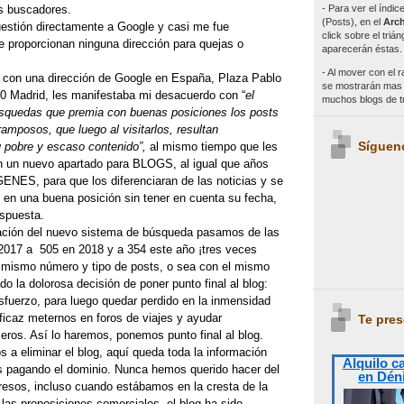
- Para ver el índi
s buscadores.
(Posts), en el
Arch
estión directamente a Google y casi me fue
click sobre el triá
e proporcionan ninguna dirección para quejas o
aparecerán éstas.
- Al mover con el r
 con una dirección de Google en España, Plaza Pablo
se mostrarán mas e
20 Madrid, les manifestaba mi desacuerdo con “
el
muchos blogs de 
squedas que premia con buenas posiciones los posts
ramposos, que luego al visitarlos, resultan
Síguen
 pobre y escaso contenido”,
al mismo tiempo que les
n un nuevo apartado para BLOGS, al igual que años
ENES, para que los diferenciaran de las noticias y se
 en una buena posición sin tener en cuenta su fecha,
espuesta.
ación del nuevo sistema de búsqueda pasamos de las
 2017 a 505 en 2018 y a 354 este año ¡tres veces
 mismo número y tipo de posts, o sea con el mismo
 la dolorosa decisión de poner punto final al blog:
fuerzo, para luego quedar perdido en la inmensidad
ficaz meternos en foros de viajes y ayudar
Te pres
jeros. Así lo haremos, ponemos punto final al blog.
a eliminar el blog, aquí queda toda la información
Alquilo c
s pagando el dominio. Nunca hemos querido hacer del
en Dén
resos, incluso cuando estábamos en la cresta de la
las proposiciones comerciales, el blog ha sido