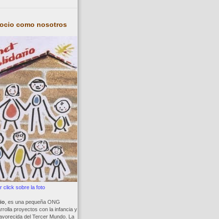
socio como nosotros
 click sobre la foto
io
, es una pequeña ONG
rolla proyectos con la infancia y
avorecida del Tercer Mundo. La