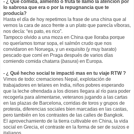
- ¿ Qué comida, alimento o fruta te llamó la atención por
lo sabrosa que era o por la repugnancia que te
producía?
Hasta el día de hoy repetimos la frase de una china que al
vernos la cara de asco frente a un plato que parecía víboras,
nos decía: “es pato, es rico”.
Tampoco olvido a una moza en China que lloraba porque
no queríamos tomar sopa, el salmón crudo que nos
convidaron en Noruega, y un exquisito (y muy barato)
pescado que comí en Praga después de varios días
comiendo comida chatarra (
basura
) en Europa.
- ¿ Qué hecho social te impactó mas en tu viaje RTW ?
Vimos de todo: cremaciones Nepal, explotación de
trabajadores en telares en India, niños pobres esperando
que la leche ofrendada a los dioses llegara al río para poder
recogerla para alimentarse, veteranos jugando a las cartas
en las plazas de Barcelona, corridas de toros y grupos de
protesta, diferencias sociales bien marcadas en las castas,
pero también en los contrastes de las calles de Bangkok.
El aprovechamiento de la tierra cultivable en China, la vida
social en Grecia, el contraste en la forma de ser de suizos e
italianos.