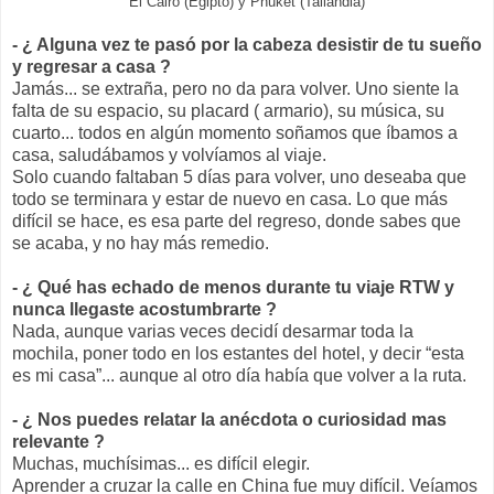
El Cairo (Egipto) y Phuket (Tailandia)
- ¿ Alguna vez te pasó por la cabeza desistir de tu sueño
y regresar a casa ?
Jamás... se extraña, pero no da para volver. Uno siente la
falta de su espacio, su placard ( armario), su música, su
cuarto... todos en algún momento soñamos que íbamos a
casa, saludábamos y volvíamos al viaje.
Solo cuando faltaban 5 días para volver, uno deseaba que
todo se terminara y estar de nuevo en casa. Lo que más
difícil se hace, es esa parte del regreso, donde sabes que
se acaba, y no hay más remedio.
- ¿ Qué has echado de menos durante tu viaje RTW y
nunca llegaste acostumbrarte ?
Nada, aunque varias veces decidí desarmar toda la
mochila, poner todo en los estantes del hotel, y decir “esta
es mi casa”... aunque al otro día había que volver a la ruta.
- ¿ Nos puedes relatar la anécdota o curiosidad mas
relevante ?
Muchas, muchísimas... es difícil elegir.
Aprender a cruzar la calle en China fue muy difícil. Veíamos