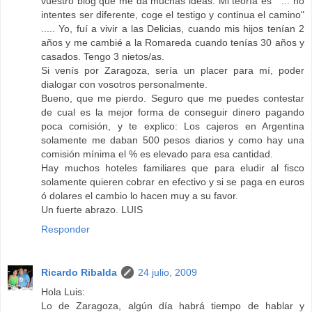
vuestro blog que me da muchas ideas. Mi teoría es " ... no
intentes ser diferente, coge el testigo y continua el camino"
..... Yo, fuí a vivir a las Delicias, cuando mis hijos tenían 2
años y me cambié a la Romareda cuando tenías 30 años y
casados. Tengo 3 nietos/as.
Si venís por Zaragoza, sería un placer para mí, poder
dialogar con vosotros personalmente.
Bueno, que me pierdo. Seguro que me puedes contestar
de cual es la mejor forma de conseguir dinero pagando
poca comisión, y te explico: Los cajeros en Argentina
solamente me daban 500 pesos diarios y como hay una
comisión mínima el % es elevado para esa cantidad.
Hay muchos hoteles familiares que para eludir al fisco
solamente quieren cobrar en efectivo y si se paga en euros
ó dolares el cambio lo hacen muy a su favor.
Un fuerte abrazo. LUIS
Responder
Ricardo Ribalda
24 julio, 2009
Hola Luis:
Lo de Zaragoza, algún día habrá tiempo de hablar y