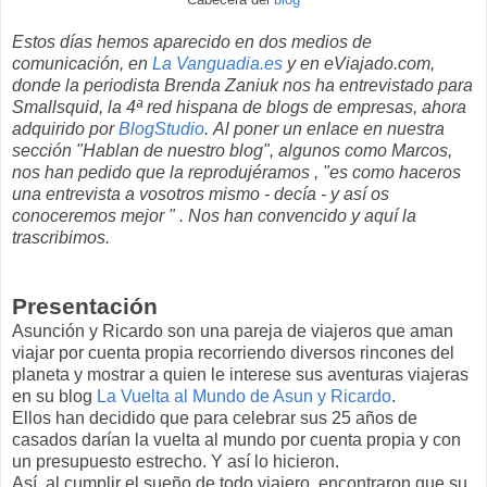
Estos días hemos aparecido en dos medios de
comunicación, en
La Vanguadia.es
y en eViajado.com,
donde la periodista Brenda Zaniuk nos ha entrevistado para
Smallsquid, la 4ª red hispana de blogs de empresas, ahora
adquirido por
BlogStudio
.
Al poner un enlace en nuestra
sección "Hablan de nuestro blog", algunos como Marcos,
nos han pedido que la reprodujéramos , "es como haceros
una entrevista a vosotros mismo - decía - y así os
conoceremos mejor " . Nos han convencido y aquí la
trascribimos.
Presentación
Asunción y Ricardo son una pareja de viajeros que aman
viajar por cuenta propia recorriendo diversos rincones del
planeta y mostrar a quien le interese sus aventuras viajeras
en su blog
La Vuelta al Mundo de Asun y Ricardo
.
Ellos han decidido que para celebrar sus 25 años de
casados darían la vuelta al mundo por cuenta propia y con
un presupuesto estrecho. Y así lo hicieron.
Así, al cumplir el sueño de todo viajero, encontraron que su