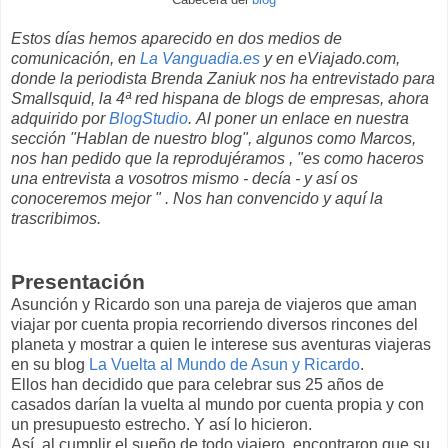
Estos días hemos aparecido en dos medios de
comunicación, en
La Vanguadia.es
y en eViajado.com,
donde la periodista Brenda Zaniuk nos ha entrevistado para
Smallsquid, la 4ª red hispana de blogs de empresas, ahora
adquirido por
BlogStudio
.
Al poner un enlace en nuestra
sección "Hablan de nuestro blog", algunos como Marcos,
nos han pedido que la reprodujéramos , "es como haceros
una entrevista a vosotros mismo - decía - y así os
conoceremos mejor " . Nos han convencido y aquí la
trascribimos.
Presentación
Asunción y Ricardo son una pareja de viajeros que aman
viajar por cuenta propia recorriendo diversos rincones del
planeta y mostrar a quien le interese sus aventuras viajeras
en su blog
La Vuelta al Mundo de Asun y Ricardo
.
Ellos han decidido que para celebrar sus 25 años de
casados darían la vuelta al mundo por cuenta propia y con
un presupuesto estrecho. Y así lo hicieron.
Así, al cumplir el sueño de todo viajero, encontraron que su