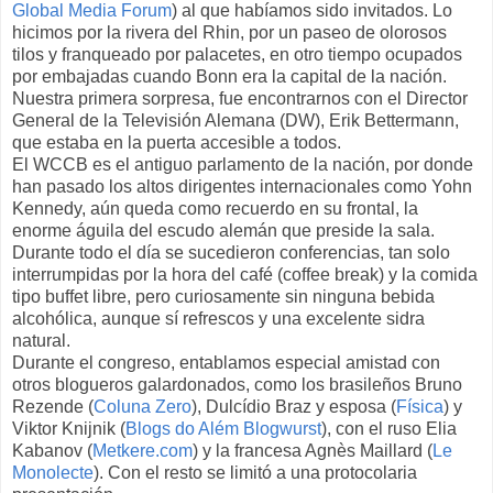
Global Media Forum
) al que habíamos sido invitados. Lo
hicimos por la rivera del Rhin, por un paseo de olorosos
tilos y franqueado por palacetes, en otro tiempo ocupados
por embajadas cuando Bonn era la capital de la nación.
Nuestra primera sorpresa, fue encontrarnos con el Director
General de la Televisión Alemana (DW), Erik Bettermann,
que estaba en la puerta accesible a todos.
El WCCB es el antiguo parlamento de la nación, por donde
han pasado los altos dirigentes internacionales como Yohn
Kennedy, aún queda como recuerdo en su frontal, la
enorme águila del escudo alemán que preside la sala.
Durante todo el día se sucedieron conferencias, tan solo
interrumpidas por la hora del café (coffee break) y la comida
tipo buffet libre, pero curiosamente sin ninguna bebida
alcohólica, aunque sí refrescos y una excelente sidra
natural.
Durante el congreso, entablamos especial amistad con
otros blogueros galardonados, como los brasileños Bruno
Rezende (
Coluna Zero
), Dulcídio Braz y esposa (
Física
) y
Viktor Knijnik (
Blogs do Além Blogwurst
), con el ruso Elia
Kabanov (
Metkere.com
) y la francesa Agnès Maillard (
Le
Monolecte
). Con el resto se limitó a una protocolaria