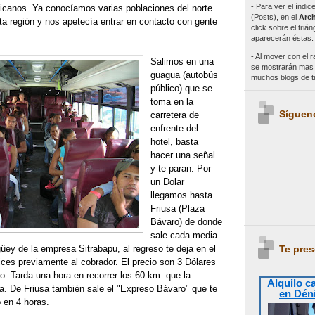
- Para ver el índi
nicanos. Ya conocíamos varias poblaciones del norte
(Posts), en el
Arch
ta región y nos apetecía entrar en contacto con gente
click sobre el triá
aparecerán éstas.
- Al mover con el r
Salimos en una
se mostrarán mas e
guagua (autobús
muchos blogs de 
público) que se
toma en la
Síguen
carretera de
enfrente del
hotel, basta
hacer una señal
y te paran. Por
un Dolar
llegamos hasta
Friusa (Plaza
Bávaro) de donde
sale cada media
Te pres
üey de la empresa Sitrabapu, al regreso te deja en el
ices previamente al cobrador. El precio son 3 Dólares
o. Tarda una hora en recorrer los 60 km. que la
Alquilo c
. De Friusa también sale el "Expreso Bávaro" que te
en Dén
 en 4 horas.