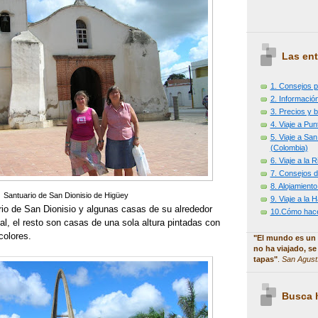
Las ent
1. Consejos p
2. Información
3. Precios y b
4. Viaje a Pu
5. Viaje a Sa
(Colombia)
6. Viaje a la
7. Consejos d
8. Alojamiento
Santuario de San Dionisio de Higüey
9. Viaje a la
io de San Dionisio y algunas casas de su alrededor
10.Cómo hacer
ial, el resto son casas de una sola altura pintadas con
colores.
"El mundo es un 
no ha viajado, se
tapas"
.
San Agust
Busca h