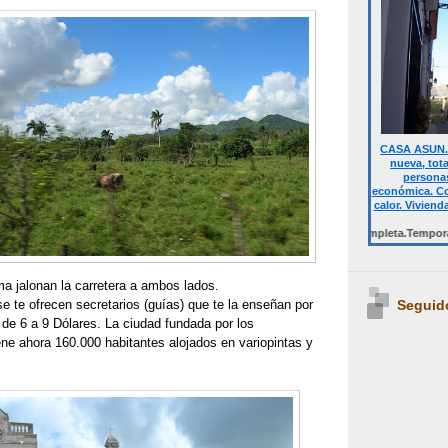
CASA ASUN. 
nueva, tot
personas
económica. Co
calor. Viviend
Desde 700 € quincena casa completa.Temporalmente NO
a jalonan la carretera a ambos lados.
Seguid
se te ofrecen secretarios (guías) que te la enseñan por
de 6 a 9 Dólares. La ciudad fundada por los
ne ahora 160.000 habitantes alojados en variopintas y