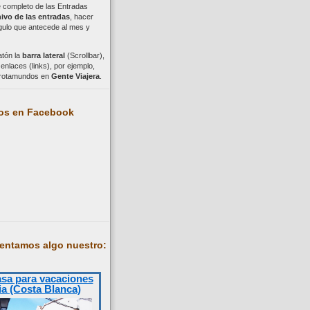
ce completo de las Entradas
ivo de las entradas
, hacer
ngulo que antecede al mes y
atón la
barra lateral
(Scrollbar),
nlaces (links), por ejemplo,
trotamundos en
Gente Viajera
.
os en Facebook
entamos algo nuestro:
asa para vacaciones
ia (Costa Blanca)