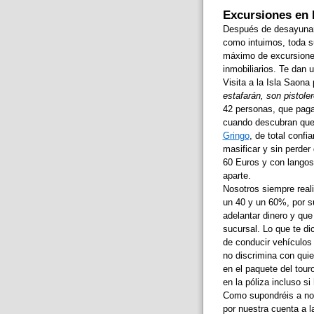
Excursiones en
Después de desayunar, 
como intuimos, toda su
máximo de excursiones
inmobiliarios. Te dan 
Visita a la Isla Saona
estafarán, son pistole
42 personas, que paga
cuando descubran que f
Gringo
, de total conf
masificar y sin perder
60 Euros y con langost
aparte.
Nosotros siempre reali
un 40 y un 60%, por s
adelantar dinero y que
sucursal. Lo que te di
de conducir vehículos 
no discrimina con quien
en el paquete del tour
en la póliza incluso s
Como supondréis a nos
por nuestra cuenta a l