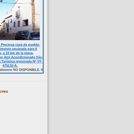
Preciosa casa de pueblo,
almente equipada para 6
, a 10 km de la playa,
n Aire Acondicionado frío-
a Turística registrada Nº VT-
470132-A.
 DISPONIBLE. Haga click sobre la foto.
ores