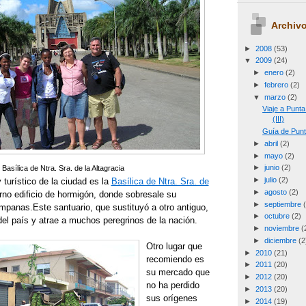
Archivo
►
2008
(53)
▼
2009
(24)
►
enero
(2)
►
febrero
(2)
▼
marzo
(2)
Viaje a Punt
(III)
Guía de Punt
►
abril
(2)
►
mayo
(2)
►
junio
(2)
Basílica de Ntra. Sra. de la Altagracia
►
julio
(2)
 turístico de la ciudad es la
Basílica de Ntra. Sra. de
►
agosto
(2)
rno edificio de hormigón, donde sobresale su
►
septiembre
ampanas.
Este santuario, que sustituyó a otro antiguo,
►
octubre
(2)
el país y atrae a muchos peregrinos de la nación.
►
noviembre
(
►
diciembre
(2
Otro lugar que
►
2010
(21)
recomiendo es
►
2011
(20)
su mercado que
►
2012
(20)
no ha perdido
►
2013
(20)
sus orígenes
►
2014
(19)