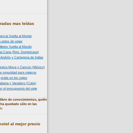
radas mas leídas
ara la Vuelta al Mundo
 antes de viajar
illetes Vuelta al Mundo
nta Cana (Rep. Dominicana)
n Andrés y Cartagena de Indias
 Riviera Maya y Cancún (México)
e seguridad para viajeros
 gratis en los viajes
 Habana y Varadero (Cuba)
 el presupuesto del viaje
libro de conocimientos, quién
 ha quedado sólo en las
ín
otel al mejor precio