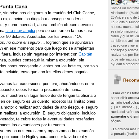
 Punta Cana
Somos un matrimon
sin prisa nos dirigimos a la reunión del Club Caribe,
Alcobendas (Madri
25 Aniversario de 
 explicación iba dirigida a conseguir vender el
La Vuelta al Mundo
, y como novedad, ahora también ofrecen servicios
nuestra cuenta, f
una
lista muy amplia
pero se centran en la mas cara:
esa información c
diario y guía de vi
 por 90 dólares. Asustados por los avisos: "
Os
también se animen 
ros, no cubre el seguro
"... lograron que se apuntaran
trayectoria viajer
n en ese momento para que luego no se arrepientan
consejos y relatos
uera, incluso sin regatear por internet con
Capitán
realizamos por lib
otros internautas
ianza, puedes conseguir la misma excursión, sin
ayudan a preparar 
 dos horas recogiendo clientes por los hoteles, por solo
a incluida, cosa que con los ellos debes pagarla
Recome
zamos las excursiones por libre, ahorrándonos entre
upuesto, debes tomar la precaución de nunca
- Para ver las
foto
 os muestren un lugar físico donde tengan la oficina o
hacer click encima 
cen del seguro es un cuento: excepto las limitaciones
tamaño ideal pulsa
a motor o realizar actividades de alto riesgo, el seguro
(
+
)
o el menos (
-
)
rueda del ratón, es
 realizas la excursión. El seguro obligatorio, incluido
aumentar o dismi
operador, te cubre todas la eventualidades reseñadas
página.
i haces las excursiones por tu cuenta.
- La entrada mas r
otros no nos enrollaron y organizamos la excursión
la portada (Inicio).
a población de Higüey para conocer la vida real y