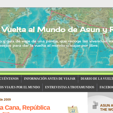
 Vuelta al Mundo de Asun y 
o y guía de viaje de una pareja, que recoge las vivencias, v
sejos para dar la vuelta al mundo o viajar por libre.
 CUÉNTANOS
INFORMACIÓN ANTES DE VIAJAR
DIARIO DE LA VUEL
OS VIAJES POR EL MUNDO
ENTREVISTAS A TROTAMUNDOS
FACEBO
de 2009
ASUN 
ta Cana, República
THE W
13