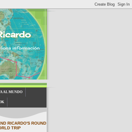
Ricardo
aliosa información
TA AL MUNDO
OK
AND RICARDO'S ROUND
ORLD TRIP