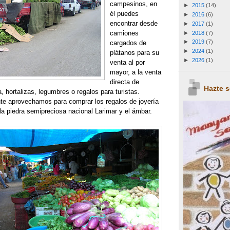
campesinos, en
►
2015
(14)
él puedes
►
2016
(6)
encontrar desde
►
2017
(1)
camiones
►
2018
(7)
►
2019
(7)
cargados de
►
2024
(1)
plátanos para su
►
2026
(1)
venta al por
mayor, a la venta
directa de
Hazte 
, hortalizas, legumbres o regalos para turistas.
e aprovechamos para comprar los regalos de joyería
la piedra semipreciosa nacional Larimar y el ámbar.