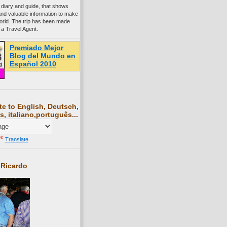
 diary and guide, that shows
and valuable information to make
world. The trip has been made
 a Travel Agent.
Premiado Mejor
Blog del Mundo en
Español 2010
te to English, Deutsch,
s, italiano,português...
Translate
 Ricardo