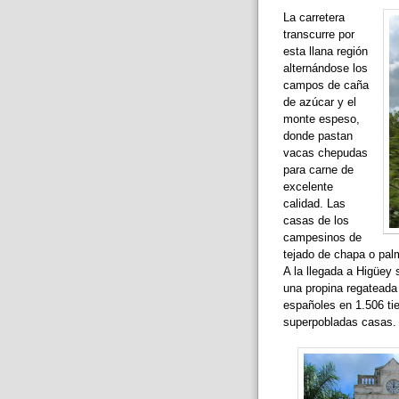
La carretera
transcurre por
esta llana región
alternándose los
campos de caña
de azúcar y el
monte espeso,
donde pastan
vacas chepudas
para carne de
excelente
calidad. Las
casas de los
campesinos de
tejado de chapa o palm
A la llegada a Higüey 
una propina regateada 
españoles en 1.506 tie
superpobladas casas.