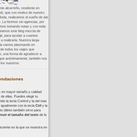
io alcarreño, residente en
d), que con motivo de nuestro
Boda, realizamos el sueño de dar
. La hicimos sin agencias, por
uimos tomando notas y con toda
reamos este blog mezcla de
aje, para ayudar a cuantos
a realizarla. Nuestra larga
a la vamos plasmando en
 de todos los viajes que
re, una forma de agradecer a
, que anónimamente, también nos
los nuestros.
ndaciones
s en mayor tamaño y calidad
de ellas. Puedes elegir tu
ndo la tecla
Control
y la del mas
,
i
gualmente con la tecla
Ctrl
y la
to último también sirve para
nuir el tamaño del texto
de la
eciente es la que se muestra en