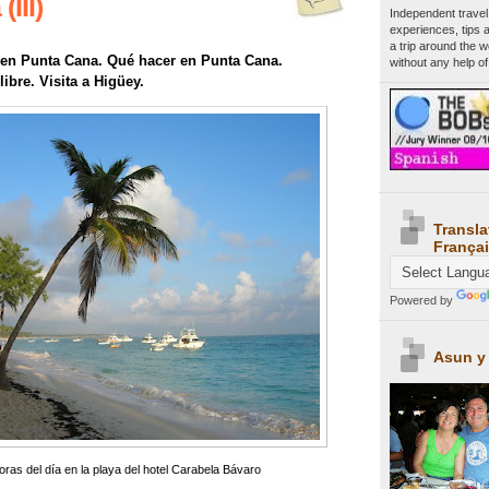
III)
Independent travel
experiences, tips 
a trip around the 
r en Punta Cana. Qué hacer en Punta Cana.
without any help of
ibre. Visita a Higüey.
Transla
Françai
Powered by
Asun y
ras del día en la playa del hotel Carabela Bávaro