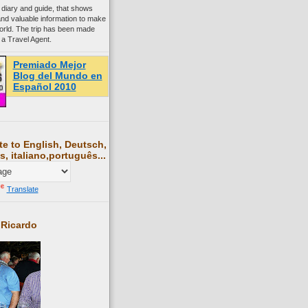
 diary and guide, that shows
and valuable information to make
world. The trip has been made
 a Travel Agent.
Premiado Mejor
Blog del Mundo en
Español 2010
te to English, Deutsch,
s, italiano,português...
Translate
 Ricardo