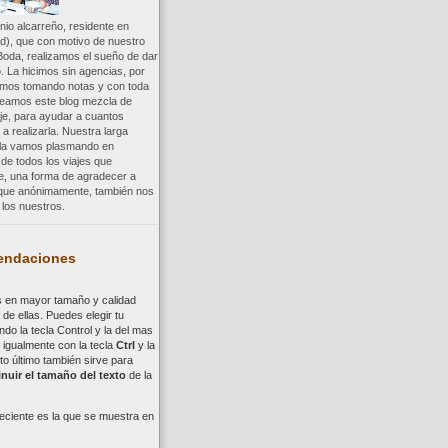
io alcarreño, residente en
d), que con motivo de nuestro
Boda, realizamos el sueño de dar
. La hicimos sin agencias, por
uimos tomando notas y con toda
reamos este blog mezcla de
aje, para ayudar a cuantos
a realizarla. Nuestra larga
a la vamos plasmando en
 de todos los viajes que
re, una forma de agradecer a
, que anónimamente, también nos
los nuestros.
ndaciones
s en mayor tamaño y calidad
de ellas. Puedes elegir tu
ndo la tecla
Control
y la del mas
,
i
gualmente con la tecla
Ctrl
y la
to último también sirve para
nuir el tamaño del texto
de la
eciente es la que se muestra en