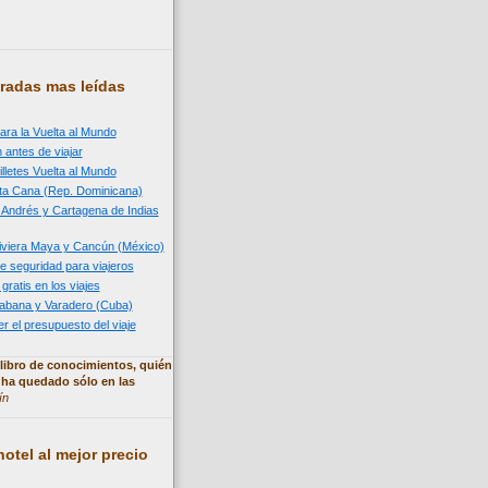
radas mas leídas
ara la Vuelta al Mundo
 antes de viajar
illetes Vuelta al Mundo
nta Cana (Rep. Dominicana)
n Andrés y Cartagena de Indias
 Riviera Maya y Cancún (México)
e seguridad para viajeros
 gratis en los viajes
 Habana y Varadero (Cuba)
 el presupuesto del viaje
libro de conocimientos, quién
 ha quedado sólo en las
ín
otel al mejor precio