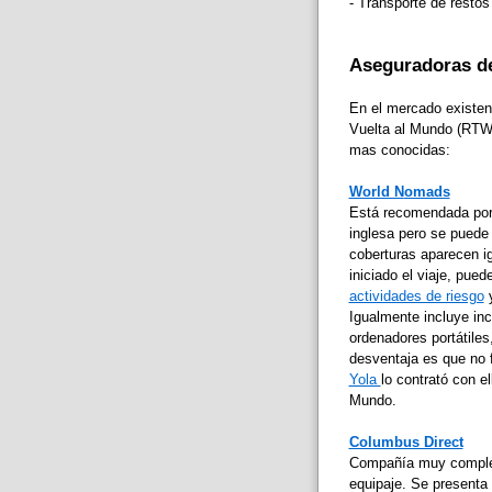
- Transporte de restos
Aseguradoras de
En el mercado existen
Vuelta al Mundo (RTW) 
mas conocidas:
World N
omads
Está recomendada por
inglesa pero se puede 
coberturas aparecen ig
iniciado el viaje, pue
actividades de riesgo
y
Igualmente incluye inc
ordenadores portátiles
desventaja es que no 
Yola
lo contrató con e
Mundo.
Columbus Direct
Compañía muy complet
equipaje. Se presenta