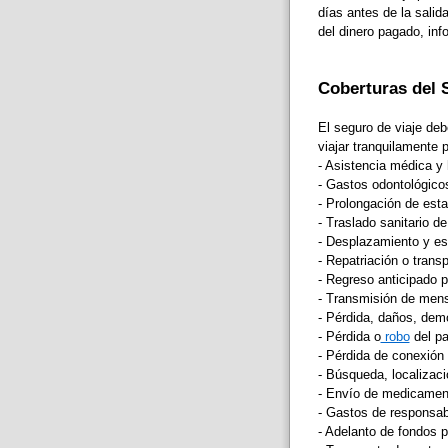
días antes de la sali
del dinero pagado, inf
Coberturas del 
El seguro de viaje deb
viajar tranquilamente 
- Asistencia médica y 
- Gastos odontológico
- Prolongación de est
- Traslado sanitario d
- Desplazamiento y est
- Repatriación o trans
- Regreso anticipado po
- Transmisión de mens
- Pérdida, daños, dem
- Pérdida o
robo
del pa
- Pérdida de conexión
- Búsqueda, localizaci
- Envío de medicament
- Gastos de responsabi
- Adelanto de fondos pa