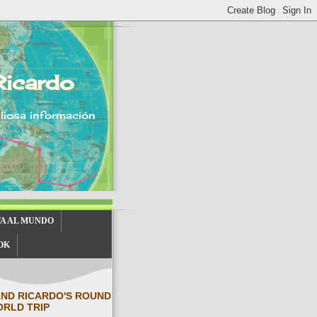
Ricardo
aliosa información
TA AL MUNDO
OK
AND RICARDO'S ROUND
ORLD TRIP