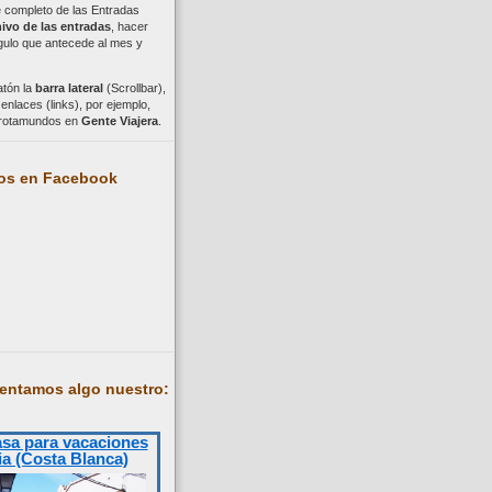
ce completo de las Entradas
ivo de las entradas
, hacer
ngulo que antecede al mes y
atón la
barra lateral
(Scrollbar),
nlaces (links), por ejemplo,
trotamundos en
Gente Viajera
.
os en Facebook
entamos algo nuestro:
asa para vacaciones
ia (Costa Blanca)