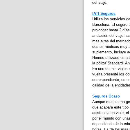
del viaje.
IATI Seguros
Utiliza los servicios
Barcelona. El seguro 
prolongar hasta 2 días
anulación del viaje ha
mas altas del mercado
costes médicos muy a
suplemento, incluye a
Hemos utilizado esta 
la póliza"Standard+Anu
En uno de mis viajes s
vuelta presenté los c
correspondiente, es e
calidad de la entidad
Seguros Ocaso
Aunque muchísima gent
que acapara este tipo
asistencia en viaje, 
por el mundo con unas
dependiendo de la edad
horas. Es de los mas 