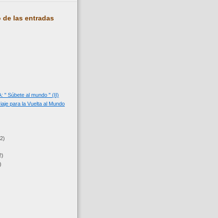
 de las entradas
" Súbete al mundo " (II)
iaje para la Vuelta al Mundo
(2)
2)
)