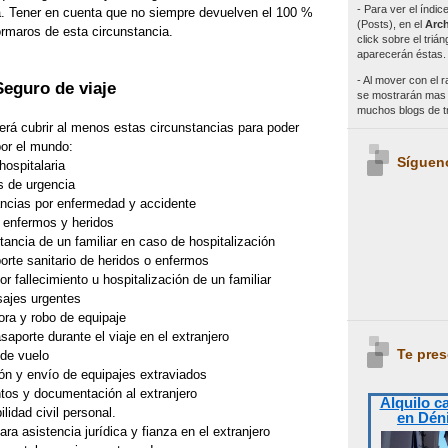
- Para ver el índi
da. Tener en cuenta que no siempre devuelven el 100 %
(Posts), en el
Arch
ormaros de esta circunstancia.
click sobre el triá
aparecerán éstas.
- Al mover con el r
Seguro de viaje
se mostrarán mas e
muchos blogs de 
erá cubrir al menos estas circunstancias para poder
por el mundo:
Síguen
hospitalaria
s de urgencia
ancias por enfermedad y accidente
e enfermos y heridos
ancia de un familiar en caso de hospitalización
porte sanitario de heridos o enfermos
r fallecimiento u hospitalización de un familiar
ajes urgentes
ora y robo de equipaje
saporte durante el viaje en el extranjero
Te pres
 de vuelo
ón y envío de equipajes extraviados
os y documentación al extranjero
Alquilo c
lidad civil personal.
en Dén
ra asistencia jurídica y fianza en el extranjero