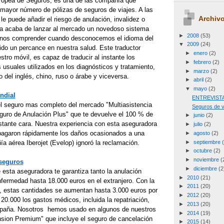
opea de Seguros, es una de las compañía que
mayor número de pólizas de seguros de viajes. A las
Archivo
le puede añadir el riesgo de anulación, invalidez o
a acaba de lanzar al mercado un novedoso sistema
►
2008
(53)
rnos comprender cuando desconocemos el idioma del
▼
2009
(24)
do un percance en nuestra salud. Este traductor
►
enero
(2)
stro móvil, es capaz de traducir al instante los
►
febrero
(2)
usuales utilizados en los diagnósticos y tratamiento,
►
marzo
(2)
 del inglés, chino, ruso o árabe y viceversa.
►
abril
(2)
▼
mayo
(2)
ndial
ENTREVISTA: 
l seguro mas completo del mercado "Multiasistencia
Seguros de v
eguro de Anulación Plus" que te devuelve el 100 % de
►
junio
(2)
stante cara. Nuestra experiencia con esta aseguradora
►
julio
(2)
pagaron rápidamente los daños ocasionados a una
►
agosto
(2)
►
septiembre
a aérea Iberojet (Evelop) ignoró la reclamación.
►
octubre
(2)
►
noviembre
(
seguros
►
diciembre
(2
e esta aseguradora te garantiza tanto la anulación
►
2010
(21)
fermedad hasta 18.000 euros en el extranjero. Con la
►
2011
(20)
, estas cantidades se aumentan hasta 3.000 euros por
►
2012
(20)
20.000 los gastos médicos, incluida la repatriación,
►
2013
(20)
España. Nosotros hemos usado en algunos de nuestros
►
2014
(19)
ansion Premium" que incluye el seguro de cancelación
►
2015
(14)