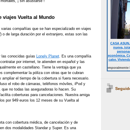
 mortales, ¡ sin asustarse !
 viajes Vuelta al Mundo
 varias compañías que se han especializado en viajes
o de larga duración por el extranjero, estas son las
CASA ASUN. 
nueva, tot
personas
económica. Co
 las conocidas guías
Lonely Planet
. Es una compañía
calor. Viviend
contratar por internet, te atienden en español y las
ualmente en castellano. Tiene la ventaja que ya
Desde 700 € quincena casa completa.Temporalmente NO DISPO
des complementar la póliza con otras que te cubran
 ampliar el tiempo de la cobertura si fuera necesario.
luso el robo de cámaras, teléfonos móviles, iPod y
Seguid
, que no todas las aseguradoras lo hacen. Su
facilita coberturas para cancelaciones. Nuestra amiga
llos por 949 euros los 12 meses de su Vuelta al
a con cobertura médica, de cancelación y de
 en dos modalidades Standar y Super. Es una