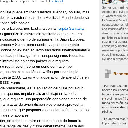
o urgente de un paciente - Foto de
Lou Angeli
Somos un matrimon
Alcobendas (Madri
 viaje puede arruinar nuestros sueños y bolsillo, más
25 Aniversario de 
e de las características de la Vuelta al Mundo donde se
La Vuelta al Mundo
iones adicionales.
nuestra cuenta, f
mos a Europa, nos bastaría con la
Tarjeta Sanitaria
esa información c
diario y guía de vi
os garantiza la asistencia sanitaria con los mismos
también se animen 
r ciudadano dentro de su país en la Unión Europea,
trayectoria viajer
ropeo y Suiza, pero nuestro viaje seguramente
consejos y relatos
s donde no existen acuerdo sanitarios internacionales o
realizamos por lib
otros internautas
sanidad publica gratuita, aunque sigamos todos los
ayudan a preparar 
n imprevisto en estos países que requiera
a o repatriación, sería un serio contratiempo
o, una hospitalización de 4 días por una simple
Recome
cuesta 2.300 Euros y una operación de apendicitis en
0.000 Euros.
- Para ver las
foto
e presentarse, es la anulación del viaje por algún
hacer click encima 
ra, que nos impida realizar el viaje en la fecha
tamaño ideal pulsa
(
+
)
o el menos (
-
)
e, que requiere una preparación con varios meses de
rueda del ratón, es
trar plazas de avión disponibles o para aprovechar
aumentar o dismi
e tengamos que posponer o cancelar algún servicio por
página.
liares o laborales.
- La entrada mas r
ión, se debe contratar en el momento de hacer la
la portada (Inicio).
 que tenga validez y cubre generalmente, hasta dos