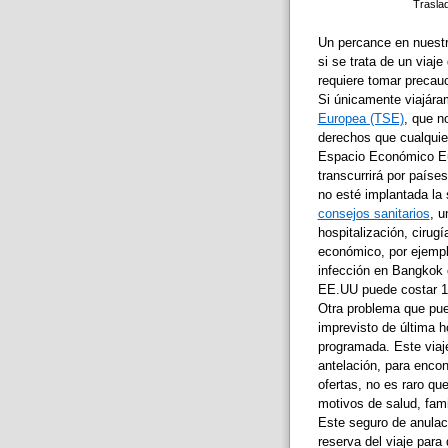
Traslad
Un percance en nuestro
si se trata de un viaj
requiere tomar precauc
Si únicamente viajára
Europea (TSE)
, que n
derechos que cualquie
Espacio Económico Eu
transcurrirá por paíse
no esté implantada la 
consejos sanitarios
, u
hospitalización, cirugí
económico, por ejempl
infección en Bangkok 
EE.UU puede costar 1
Otra problema que pued
imprevisto de última ho
programada. Este viaj
antelación, para encon
ofertas, no es raro qu
motivos de salud, fami
Este seguro de anulac
reserva del viaje para