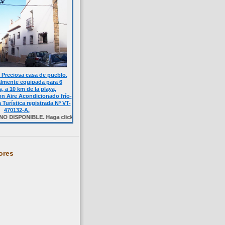
Preciosa casa de pueblo,
almente equipada para 6
, a 10 km de la playa,
n Aire Acondicionado frío-
a Turística registrada Nº VT-
470132-A.
NIBLE. Haga click sobre la foto.
ores