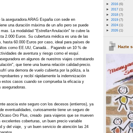
►
2016
(6)
►
2017
(1)
►
2018
(7)
 de la aseguradora ARAG España con sede en
►
2019
(7)
tiene una duración máxima de un año pero se puede
►
2024
(1)
►
2026
(1)
 mas. La modalidad "Estrella+Anulación" te cubre la
sta 2.000 Euros. Su cubertura médica es una de las
, hasta 60.000 Euros por caso, ideal para países de
Hazte 
ltos como EE.UU, Canadá... Pagando un 10 % de
ctividades de aventura y riesgo como el esquí.
aseguradora en algunos de nuestros viajes contratando
lación", que tiene una buena relación calidad-precio.
ufrí una demora de vuelo cubierta por la póliza, a la
omprobantes y recibí rápidamente la indemnización
n estos casos cuando se comprueba la eficacia y
es aseguradoras.
e asocia este seguro con los decesos (entierros), ya
 de eventualidades, curiosamente tiene un seguro de
el Ocaso Oro Plus, creado para viajeros que se mueven
 excelentes coberturas, un buen precio variable
 y del viaje, y un buen servicio de atención las 24
baratos.