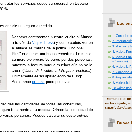
contratar los servicios desde su sucursal en España
 30 %.
Las ent
s crearte un seguro a medida.
1. Consejos p
Nosotros contratamos nuestra Vuelta al Mundo
2. Información
a través de
Viajes Erosk
i y como podéis ver en
3. Precios y b
el enlace se trataba de la póliza "Opcional
4. Viaje a Pu
Plus" que tiene una buena cobertura. Lo mejor
5. Viaje a Sa
su increíble precio: 36 euros por dos personas,
(Colombia)
muestro la factura porque muchos aún no se lo
6. Viaje a la
creen (
Hacer click sobre la foto para ampliarla
).
7. Consejos d
Últimamente están apareciendo de Europ
8. Alojamiento
Assistance
críticas
poco positivas.
9. Viaje a la
10.Cómo hacer
"El mundo es un 
no ha viajado, se
decides las cantidades de todas las coberturas,
tapas"
.
San Agust
eguro totalmente a tu medida. Ofrece la posibilidad de
e varias personas. Puedes calcular su coste
online
.
Busca h