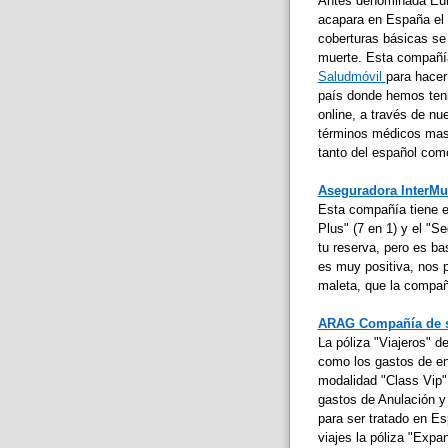
Antes denominada Eur
acapara en España el 
coberturas básicas se 
muerte. Esta compañí
Saludmóvil
para hace
país donde hemos teni
online, a través de nue
términos médicos mas 
tanto del español como
Aseguradora InterMu
Esta compañía tiene e
Plus" (7 en 1) y el "S
tu reserva, pero es ba
es muy positiva, nos 
maleta, que la compañí
ARAG Compañía de 
La póliza "Viajeros" d
como los gastos de en
modalidad "Class Vip"
gastos de Anulación y 
para ser tratado en 
viajes la póliza "Exp