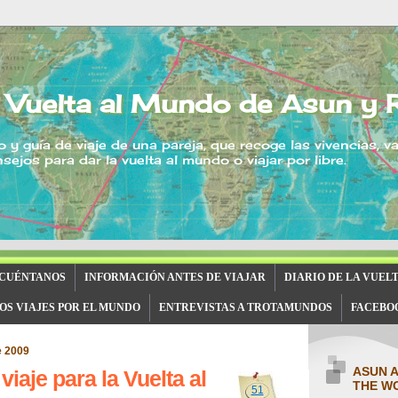
 Vuelta al Mundo de Asun y 
o y guía de viaje de una pareja, que recoge las vivencias, v
sejos para dar la vuelta al mundo o viajar por libre.
 CUÉNTANOS
INFORMACIÓN ANTES DE VIAJAR
DIARIO DE LA VUEL
OS VIAJES POR EL MUNDO
ENTREVISTAS A TROTAMUNDOS
FACEBO
e 2009
ASUN 
iaje para la Vuelta al
THE W
51