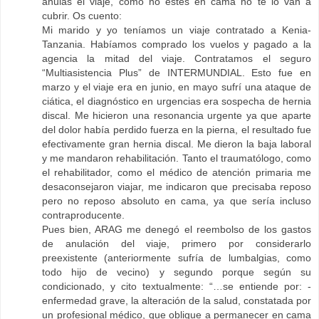
anulas el viaje, como no estés en cama no te lo van a
cubrir. Os cuento:
Mi marido y yo teníamos un viaje contratado a Kenia-
Tanzania. Habíamos comprado los vuelos y pagado a la
agencia la mitad del viaje. Contratamos el seguro
“Multiasistencia Plus” de INTERMUNDIAL. Esto fue en
marzo y el viaje era en junio, en mayo sufrí una ataque de
ciática, el diagnóstico en urgencias era sospecha de hernia
discal. Me hicieron una resonancia urgente ya que aparte
del dolor había perdido fuerza en la pierna, el resultado fue
efectivamente gran hernia discal. Me dieron la baja laboral
y me mandaron rehabilitación. Tanto el traumatólogo, como
el rehabilitador, como el médico de atención primaria me
desaconsejaron viajar, me indicaron que precisaba reposo
pero no reposo absoluto en cama, ya que sería incluso
contraproducente.
Pues bien, ARAG me denegó el reembolso de los gastos
de anulación del viaje, primero por considerarlo
preexistente (anteriormente sufría de lumbalgias, como
todo hijo de vecino) y segundo porque según su
condicionado, y cito textualmente: “…se entiende por: -
enfermedad grave, la alteración de la salud, constatada por
un profesional médico, que obligue a permanecer en cama