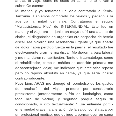
anulas el viaje, como no estés en cama no te lo van a
cubrir. Os cuento:
Mi marido y yo teníamos un viaje contratado a Kenia-
Tanzania. Habíamos comprado los vuelos y pagado a la
agencia la mitad del viaje. Contratamos el seguro
“Multiasistencia Plus” de INTERMUNDIAL. Esto fue en
marzo y el viaje era en junio, en mayo sufrí una ataque de
ciática, el diagnóstico en urgencias era sospecha de hernia
discal. Me hicieron una resonancia urgente ya que aparte
del dolor había perdido fuerza en la pierna, el resultado fue
efectivamente gran hernia discal. Me dieron la baja laboral
y me mandaron rehabilitación. Tanto el traumatólogo, como
el rehabilitador, como el médico de atención primaria me
desaconsejaron viajar, me indicaron que precisaba reposo
pero no reposo absoluto en cama, ya que sería incluso
contraproducente.
Pues bien, ARAG me denegó el reembolso de los gastos
de anulación del viaje, primero por considerarlo
preexistente (anteriormente sufría de lumbalgias, como
todo hijo de vecino) y segundo porque según su
condicionado, y cito textualmente: “…se entiende por: -
enfermedad grave, la alteración de la salud, constatada por
un profesional médico, que obligue a permanecer en cama