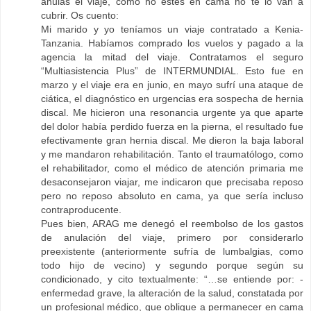
anulas el viaje, como no estés en cama no te lo van a
cubrir. Os cuento:
Mi marido y yo teníamos un viaje contratado a Kenia-
Tanzania. Habíamos comprado los vuelos y pagado a la
agencia la mitad del viaje. Contratamos el seguro
“Multiasistencia Plus” de INTERMUNDIAL. Esto fue en
marzo y el viaje era en junio, en mayo sufrí una ataque de
ciática, el diagnóstico en urgencias era sospecha de hernia
discal. Me hicieron una resonancia urgente ya que aparte
del dolor había perdido fuerza en la pierna, el resultado fue
efectivamente gran hernia discal. Me dieron la baja laboral
y me mandaron rehabilitación. Tanto el traumatólogo, como
el rehabilitador, como el médico de atención primaria me
desaconsejaron viajar, me indicaron que precisaba reposo
pero no reposo absoluto en cama, ya que sería incluso
contraproducente.
Pues bien, ARAG me denegó el reembolso de los gastos
de anulación del viaje, primero por considerarlo
preexistente (anteriormente sufría de lumbalgias, como
todo hijo de vecino) y segundo porque según su
condicionado, y cito textualmente: “…se entiende por: -
enfermedad grave, la alteración de la salud, constatada por
un profesional médico, que obligue a permanecer en cama