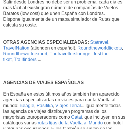
Salir desde Londres no debe ser un problema, cada día es
mas fácil al existir gran número de compañías de Vuelos
Baratos (low cost) que unen España con Londres.
Dispone igualmente de un mapa simulador de Rutas que
calcula su coste.
OTRAS AGENCIAS ESPECIALIZADAS:
Statravel,
TravelNation
(atienden en español),
Roundtheworldtickets
,
Roundtheworldexpert,
Thetravellerslounge
,
Just the
tiket
,
Trailfinders
...
AGENCIAS DE VIAJES ESPAÑOLAS
En España en estos últimos años también han aparecido
agencias especializadas en viajes para dar la Vuelta al
mundo:
Beagle
,
Pasifika
,
Viajes Terral
... Igualmente todas
las agencia de viajes distribuyen programas de los
mayoristas touroperadores como
Catai
, que incluyen en sus
catálogos varias
rutas fijas de la Vuelta al Mundo
con hotel
y algunas excursiones. Ellos también se sirven de las