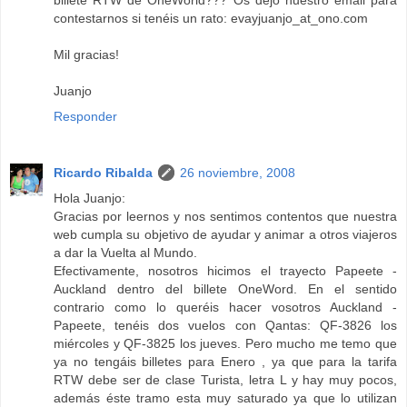
billete RTW de OneWorld??? Os dejo nuestro email para
contestarnos si tenéis un rato: evayjuanjo_at_ono.com
Mil gracias!
Juanjo
Responder
Ricardo Ribalda
26 noviembre, 2008
Hola Juanjo:
Gracias por leernos y nos sentimos contentos que nuestra
web cumpla su objetivo de ayudar y animar a otros viajeros
a dar la Vuelta al Mundo.
Efectivamente, nosotros hicimos el trayecto Papeete -
Auckland dentro del billete OneWord. En el sentido
contrario como lo queréis hacer vosotros Auckland -
Papeete, tenéis dos vuelos con Qantas: QF-3826 los
miércoles y QF-3825 los jueves. Pero mucho me temo que
ya no tengáis billetes para Enero , ya que para la tarifa
RTW debe ser de clase Turista, letra L y hay muy pocos,
además éste tramo esta muy saturado ya que lo utilizan