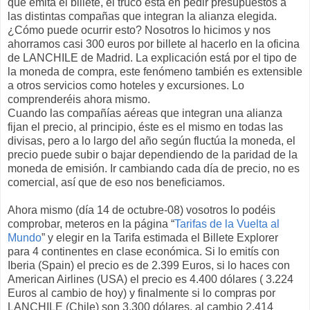
que emita el billete, el truco está en pedir presupuestos a
las distintas compañas que integran la alianza elegida.
¿Cómo puede ocurrir esto? Nosotros lo hicimos y nos
ahorramos casi 300 euros por billete al hacerlo en la oficina
de LANCHILE de Madrid. La explicación está por el tipo de
la moneda de compra, este fenómeno también es extensible
a otros servicios como hoteles y excursiones. Lo
comprenderéis ahora mismo.
Cuando las compañías aéreas que integran una alianza
fijan el precio, al principio, éste es el mismo en todas las
divisas, pero a lo largo del año según fluctúa la moneda, el
precio puede subir o bajar dependiendo de la paridad de la
moneda de emisión. Ir cambiando cada día de precio, no es
comercial, así que de eso nos beneficiamos.
Ahora mismo (día 14 de octubre-08) vosotros lo podéis
comprobar, meteros en la página “
Tarifas de la Vuelta al
Mundo
” y elegir en la Tarifa estimada el Billete Explorer
para 4 continentes en clase económica. Si lo emitís con
Iberia (Spain) el precio es de 2.399 Euros, si lo haces con
American Airlines (USA) el precio es 4.400 dólares ( 3.224
Euros al cambio de hoy) y finalmente si lo compras por
LANCHILE (Chile) son 3.300 dólares, al cambio 2.414