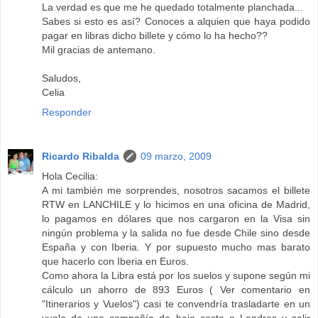
La verdad es que me he quedado totalmente planchada...
Sabes si esto es así? Conoces a alquien que haya podido
pagar en libras dicho billete y cómo lo ha hecho??
Mil gracias de antemano.
Saludos,
Celia
Responder
Ricardo Ribalda
09 marzo, 2009
Hola Cecilia:
A mi también me sorprendes, nosotros sacamos el billete
RTW en LANCHILE y lo hicimos en una oficina de Madrid,
lo pagamos en dólares que nos cargaron en la Visa sin
ningún problema y la salida no fue desde Chile sino desde
España y con Iberia. Y por supuesto mucho mas barato
que hacerlo con Iberia en Euros.
Como ahora la Libra está por los suelos y supone según mi
cálculo un ahorro de 893 Euros ( Ver comentario en
"Itinerarios y Vuelos") casi te convendría trasladarte en un
vuelo de una compañía de bajo coste a Londres y salir