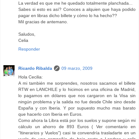
La verdad es que me he quedado totalmente planchada...
Sabes si esto es así? Conoces a alquien que haya podido
pagar en libras dicho billete y cómo lo ha hecho??
Mil gracias de antemano.
Saludos,
Celia
Responder
Ricardo Ribalda
09 marzo, 2009
Hola Cecilia:
A mi también me sorprendes, nosotros sacamos el billete
RTW en LANCHILE y lo hicimos en una oficina de Madrid,
lo pagamos en dólares que nos cargaron en la Visa sin
ningún problema y la salida no fue desde Chile sino desde
España y con Iberia. Y por supuesto mucho mas barato
que hacerlo con Iberia en Euros.
Como ahora la Libra está por los suelos y supone según mi
cálculo un ahorro de 893 Euros ( Ver comentario en
"Itinerarios y Vuelos") casi te convendría trasladarte en un
vuelo de una compañía de bajo coste a Londres y salir