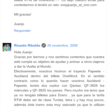
billete RTW de OneWorld??? Os dejo nuestro email para
contestarnos si tenéis un rato: evayjuanjo_at_ono.com
Mil gracias!
Juanjo
Responder
Ricardo Ribalda
26 noviembre, 2008
Hola Juanjo:
Gracias por leernos y nos sentimos contentos que nuestra
web cumpla su objetivo de ayudar y animar a otros viajeros
a dar la Vuelta al Mundo.
Efectivamente, nosotros hicimos el trayecto Papeete -
Auckland dentro del billete OneWord. En el sentido
contrario como lo queréis hacer vosotros Auckland -
Papeete, tenéis dos vuelos con Qantas: QF-3826 los
miércoles y QF-3825 los jueves. Pero mucho me temo que
ya no tengáis billetes para Enero , ya que para la tarifa
RTW debe ser de clase Turista, letra L y hay muy pocos,
además éste tramo esta muy saturado ya que lo utilizan