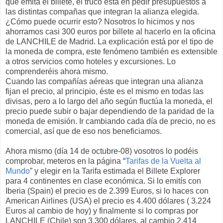
que emita el billete, el truco está en pedir presupuestos a
las distintas compañas que integran la alianza elegida.
¿Cómo puede ocurrir esto? Nosotros lo hicimos y nos
ahorramos casi 300 euros por billete al hacerlo en la oficina
de LANCHILE de Madrid. La explicación está por el tipo de
la moneda de compra, este fenómeno también es extensible
a otros servicios como hoteles y excursiones. Lo
comprenderéis ahora mismo.
Cuando las compañías aéreas que integran una alianza
fijan el precio, al principio, éste es el mismo en todas las
divisas, pero a lo largo del año según fluctúa la moneda, el
precio puede subir o bajar dependiendo de la paridad de la
moneda de emisión. Ir cambiando cada día de precio, no es
comercial, así que de eso nos beneficiamos.
Ahora mismo (día 14 de octubre-08) vosotros lo podéis
comprobar, meteros en la página “
Tarifas de la Vuelta al
Mundo
” y elegir en la Tarifa estimada el Billete Explorer
para 4 continentes en clase económica. Si lo emitís con
Iberia (Spain) el precio es de 2.399 Euros, si lo haces con
American Airlines (USA) el precio es 4.400 dólares ( 3.224
Euros al cambio de hoy) y finalmente si lo compras por
LANCHILE (Chile) son 3.300 dólares, al cambio 2.414