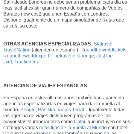
Salir desde Londres no debe ser un problema, cada día es
mas fácil al existir gran número de compañías de Vuelos
Baratos (low cost) que unen España con Londres.
Dispone igualmente de un mapa simulador de Rutas que
calcula su coste.
OTRAS AGENCIAS ESPECIALIZADAS:
Statravel,
TravelNation
(atienden en español),
Roundtheworldtickets
,
Roundtheworldexpert,
Thetravellerslounge
,
Just the
tiket
,
Trailfinders
...
AGENCIAS DE VIAJES ESPAÑOLAS
En España en estos últimos años también han aparecido
agencias especializadas en viajes para dar la Vuelta al
mundo:
Beagle
,
Pasifika
,
Viajes Terral
... Igualmente todas
las agencia de viajes distribuyen programas de los
mayoristas touroperadores como
Catai
, que incluyen en sus
catálogos varias
rutas fijas de la Vuelta al Mundo
con hotel
y algunas excursiones. Ellos también se sirven de las