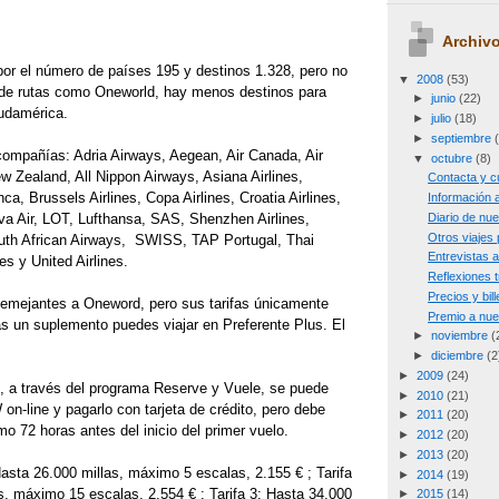
Archivo
por el número de países 195 y destinos 1.328, pero no
▼
2008
(53)
 de rutas como Oneworld, hay menos destinos para
►
junio
(22)
Sudamérica.
►
julio
(18)
►
septiembre
compañías: Adria Airways, Aegean, Air Canada, Air
▼
octubre
(8)
ew Zealand, All Nippon Airways, Asiana Airlines,
Contacta y 
nca, Brussels Airlines, Copa Airlines, Croatia Airlines,
Información a
Diario de nu
va Air, LOT, Lufthansa, SAS, Shenzhen Airlines,
Otros viajes
outh African Airways, SWISS, TAP Portugal, Thai
Entrevistas 
es y United Airlines.
Reflexiones t
Precios y bil
emejantes a Oneword, pero sus tarifas únicamente
Premio a nue
as un suplemento puedes viajar en Preferente Plus. El
►
noviembre
(
►
diciembre
(2
►
2009
(24)
 a través del programa Reserve y Vuele, se puede
►
2010
(21)
 on-line y pagarlo con tarjeta de crédito, pero debe
►
2011
(20)
 72 horas antes del inicio del primer vuelo.
►
2012
(20)
►
2013
(20)
asta 26.000 millas, máximo 5 escalas, 2.155 € ; Tarifa
►
2014
(19)
s, máximo 15 escalas, 2.554 € ; Tarifa 3: Hasta 34.000
►
2015
(14)