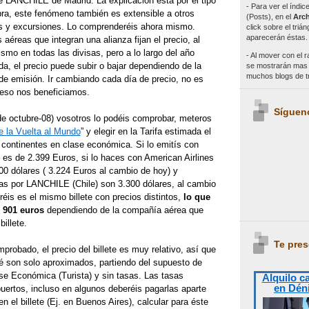
de LANCHILE de Madrid. La explicación está por el tipo
- Para ver el índi
a, este fenómeno también es extensible a otros
(Posts), en el
Arch
s y excursiones. Lo comprenderéis ahora mismo.
click sobre el triá
aparecerán éstas.
éreas que integran una alianza fijan el precio, al
ismo en todas las divisas, pero a lo largo del año
- Al mover con el r
a, el precio puede subir o bajar dependiendo de la
se mostrarán mas e
muchos blogs de 
de emisión. Ir cambiando cada día de precio, no es
 eso nos beneficiamos.
Síguen
e octubre-08) vosotros lo podéis comprobar, meteros
e la Vuelta al Mundo
” y elegir en la Tarifa estimada el
4 continentes en clase económica. Si lo emitís con
io es de 2.399 Euros, si lo haces con American Airlines
00 dólares ( 3.224 Euros al cambio de hoy) y
ras por LANCHILE (Chile) son 3.300 dólares, al cambio
is es el mismo billete con precios distintos,
lo que
 901 euros
dependiendo de la compañía aérea que
billete.
Te pres
robado, el precio del billete es muy relativo, así que
ré son solo aproximados, partiendo del supuesto de
se Económica (Turista) y sin tasas. Las tasas
Alquilo c
en Dén
uertos, incluso en algunos deberéis pagarlas aparte
en el billete (Ej. en Buenos Aires), calcular para éste