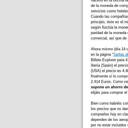
hacerlo en la oficina 
de la moneda de compr
servicios como hotele
Cuando las compañías a
principio, éste es el m
según fluctúa la moned
paridad de la moneda 
comercial, así que de
Ahora mismo (día 14 d
en la página “
Tarifas d
Billete Explorer para 
Iberia (Spain) el prec
(USA) el precio es 4.4
finalmente si lo comp
2.414 Euros. Como veré
supone un ahorro de
elijáis para comprar el 
Bien como habréis comp
los precios que os da
comprarlos hoy en cla
dependen de los aerop
por no estar incluidos 