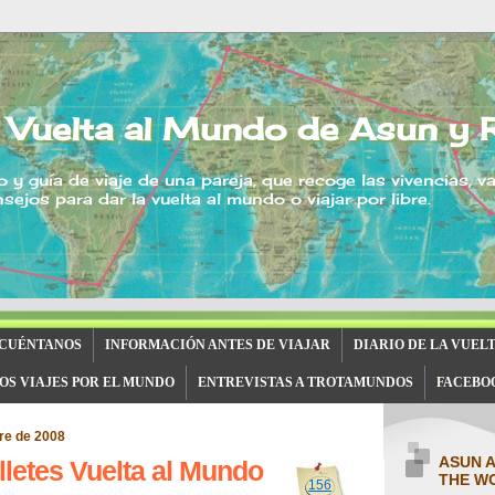
 Vuelta al Mundo de Asun y 
o y guía de viaje de una pareja, que recoge las vivencias, v
sejos para dar la vuelta al mundo o viajar por libre.
 CUÉNTANOS
INFORMACIÓN ANTES DE VIAJAR
DIARIO DE LA VUEL
OS VIAJES POR EL MUNDO
ENTREVISTAS A TROTAMUNDOS
FACEBO
re de 2008
ASUN 
lletes Vuelta al Mundo
THE W
156