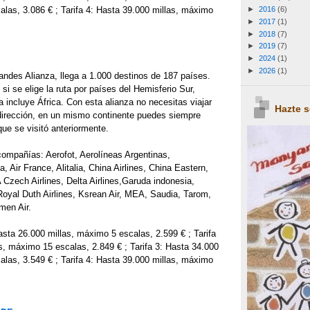
las, 3.086 € ; Tarifa 4: Hasta 39.000 millas, máximo
►
2016
(6)
►
2017
(1)
►
2018
(7)
►
2019
(7)
►
2024
(1)
►
2026
(1)
randes Alianza, llega a 1.000 destinos de 187 países.
si se elige la ruta por países del Hemisferio Sur,
incluye África. Con esta alianza no necesitas viajar
Hazte 
irección, en un mismo continente puedes siempre
que se visitó anteriormente.
compañías: Aerofot, Aerolíneas Argentinas,
 Air France, Alitalia, China Airlines, China Eastern,
Czech Airlines, Delta Airlines,Garuda indonesia,
yal Duth Airlines, Ksrean Air, MEA, Saudia, Tarom,
men Air.
sta 26.000 millas, máximo 5 escalas, 2.599 € ; Tarifa
s, máximo 15 escalas, 2.849 € ; Tarifa 3: Hasta 34.000
las, 3.549 € ; Tarifa 4: Hasta 39.000 millas, máximo