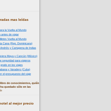
radas mas leídas
ara la Vuelta al Mundo
 antes de viajar
illetes Vuelta al Mundo
nta Cana (Rep. Dominicana)
n Andrés y Cartagena de Indias
 Riviera Maya y Cancún (México)
e seguridad para viajeros
 gratis en los viajes
 Habana y Varadero (Cuba)
 el presupuesto del viaje
libro de conocimientos, quién
 ha quedado sólo en las
ín
otel al mejor precio