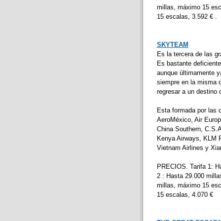
millas, máximo 15 esca
15 escalas, 3.592 € .
SKYTEAM
Es la tercera de las g
Es bastante deficiente 
aunque últimamente ya 
siempre en la misma d
regresar a un destino 
Esta formada por las 
AeroMéxico, Air Europa,
China Southern, C.S.A 
Kenya Airways, KLM Ro
Vietnam Airlines y Xia
PRECIOS. Tarifa 1: Ha
2 : Hasta 29.000 milla
millas, máximo 15 esca
15 escalas, 4.070 €