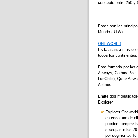
concepto entre 250 y 
Estas son las principa
Mundo (RTW) :
ONEWORLD
Es la alianza mas com
todos los continentes.
Esta formada por las c
Airways, Cathay Pacific
LanChile), Qatar Airwa
Airlines.
Emite dos modalidades 
Explorer.
Explorer Oneworld
en cada uno de ell
pueden comprar ha
sobrepasar los 20 
por segmento. Te p