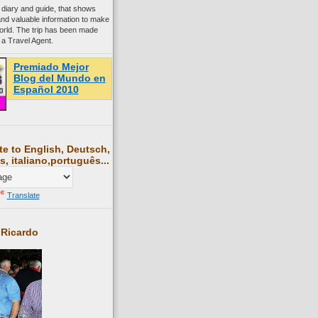
 diary and guide, that shows
and valuable information to make
world. The trip has been made
 a Travel Agent.
Premiado Mejor
Blog del Mundo en
Español 2010
te to English, Deutsch,
s, italiano,português...
Translate
 Ricardo