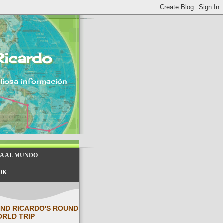
Ricardo
aliosa información
TA AL MUNDO
OK
AND RICARDO'S ROUND
ORLD TRIP