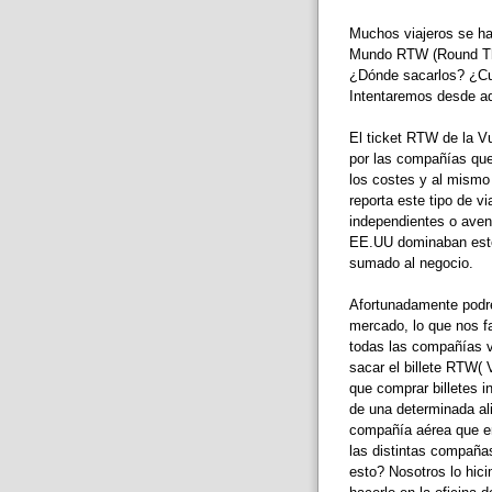
Muchos viajeros se han
Mundo RTW (Round The
¿Dónde sacarlos? ¿Cuá
Intentaremos desde aq
El ticket RTW de la Vu
por las compañías que
los costes y al mismo 
reporta este tipo de v
independientes o aven
EE.UU dominaban este 
sumado al negocio.
Afortunadamente podre
mercado, lo que nos fa
todas las compañías v
sacar el billete RTW( 
que comprar billetes i
de una determinada al
compañía aérea que emi
las distintas compañas
esto? Nosotros lo hici