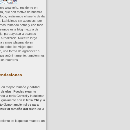
io alcarreño, residente en
d), que con motivo de nuestro
Boda, realizamos el sueño de dar
. La hicimos sin agencias, por
uimos tomando notas y con toda
reamos este blog mezcla de
aje, para ayudar a cuantos
a realizarla. Nuestra larga
a la vamos plasmando en
 de todos los viajes que
re, una forma de agradecer a
, que anónimamente, también nos
los nuestros.
ndaciones
s en mayor tamaño y calidad
de ellas. Puedes elegir tu
ndo la tecla
Control
y la del mas
,
i
gualmente con la tecla
Ctrl
y la
to último también sirve para
nuir el tamaño del texto
de la
eciente es la que se muestra en