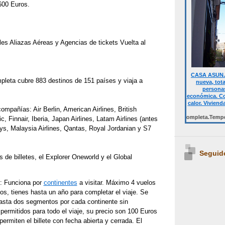
600 Euros.
les Aliazas Aéreas y Agencias de tickets Vuelta al
CASA ASUN. 
pleta cubre 883 destinos de 151 países y viaja a
nueva, tot
personas
económica. Co
calor. Viviend
ompañías: Air Berlin, American Airlines, British
Desde 700 € quincena casa completa.Temporalment
, Finnair, Iberia, Japan Airlines, Latam Airlines (antes
ys, Malaysia Airlines, Qantas, Royal Jordanian y S7
Seguid
de billetes, el Explorer Oneworld y el Global
: Funciona por
continentes
a visitar. Máximo 4 vuelos
os, tienes hasta un año para completar el viaje. Se
sta dos segmentos por cada continente sin
permitidos para todo el viaje, su precio son 100 Euros
ermiten el billete con fecha abierta y cerrada. El