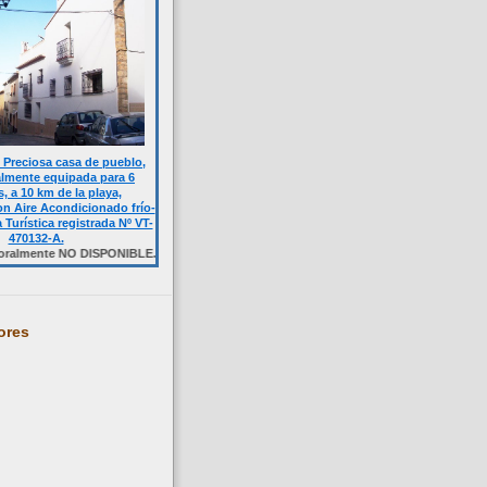
Preciosa casa de pueblo,
almente equipada para 6
, a 10 km de la playa,
n Aire Acondicionado frío-
a Turística registrada Nº VT-
470132-A.
e NO DISPONIBLE. Haga click sobre la foto.
ores