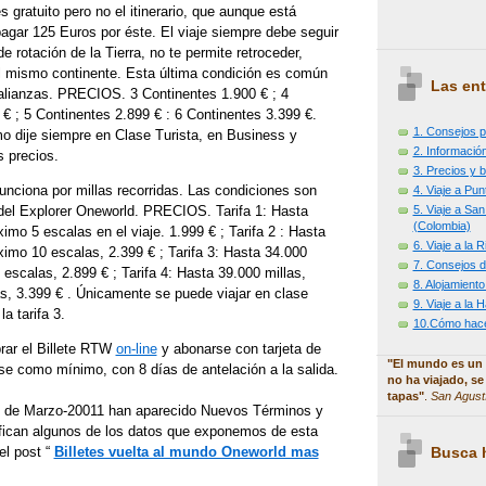
 gratuito pero no el itinerario, que aunque está
agar 125 Euros por éste. El viaje siempre debe seguir
e rotación de la Tierra, no te permite retroceder,
l mismo continente. Esta última condición es común
Las ent
 alianzas. PRECIOS. 3 Continentes 1.900 € ; 4
€ ; 5 Continentes 2.899 € : 6 Continentes 3.399 €.
1. Consejos p
o dije siempre en Clase Turista, en Business y
2. Información
s precios.
3. Precios y b
unciona por millas recorridas. Las condiciones son
4. Viaje a Pu
5. Viaje a Sa
del Explorer Oneworld. PRECIOS. Tarifa 1: Hasta
(Colombia)
imo 5 escalas en el viaje. 1.999 € ; Tarifa 2 : Hasta
6. Viaje a la
imo 10 escalas, 2.399 € ; Tarifa 3: Hasta 34.000
7. Consejos d
escalas, 2.899 € ; Tarifa 4: Hasta 39.000 millas,
8. Alojamiento
, 3.399 € . Únicamente se puede viajar en clase
9. Viaje a la
la tarifa 3.
10.Cómo hacer
rar el Billete RTW
on-line
y abonarse con tarjeta de
"El mundo es un 
se como mínimo, con 8 días de antelación a la salida.
no ha viajado, se
tapas"
.
San Agust
 de Marzo-20011 han aparecido Nuevos Términos y
fican algunos de los datos que exponemos de esta
Busca h
 el post “
Billetes vuelta al mundo Oneworld mas