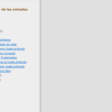
 de las entradas
(1)
cuéntanos
ntes de viajar
estra Vuelta al Mundo
 por el mundo
a Trotamundos
ras la Vuelta al Mundo
letes Vuelta al Mundo
stro Blog
2)
)