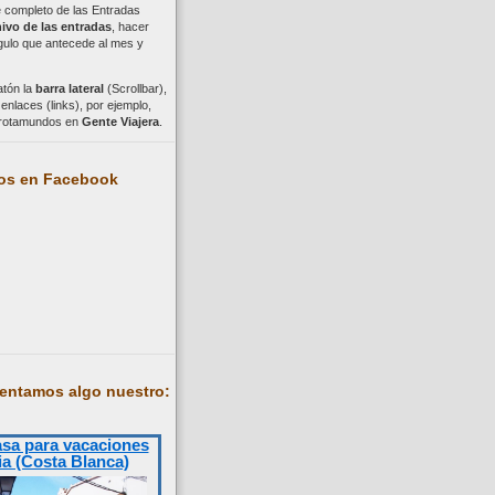
ce completo de las Entradas
ivo de las entradas
, hacer
ngulo que antecede al mes y
atón la
barra lateral
(Scrollbar),
nlaces (links), por ejemplo,
trotamundos en
Gente Viajera
.
os en Facebook
entamos algo nuestro:
asa para vacaciones
ia (Costa Blanca)