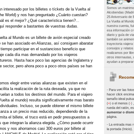
Somos un matrimon
 interesado por los billetes o tíckets de la Vuelta al
Alcobendas (Madri
 World) y nos han preguntado ¿Cuánto cuestan?
25 Aniversario de 
l es el mejor? ¿Qué característica tienen?...
La Vuelta al Mundo
nuestra cuenta, f
uí responder a bastantes de vuestras dudas.
esa información c
diario y guía de vi
elta al Mundo es un billete de avión especial creado
también se animen 
 se han asociado en Alianzas, así consiguen abaratar
trayectoria viajer
consejos y relatos
tiempo participar en el sustancioso beneficio que
realizamos por lib
iaje cada día mas demandado por los viajeros
otros internautas
tureros. Hasta hace poco las agencias de Inglaterra y
ayudan a preparar 
sector, pero ahora poco a poco otros países se han
Recome
mos elegir entre varias alianzas que existen en el
cilita la realización de la ruta deseada, ya que no
- Para ver las
foto
uelan a todos los destinos del mundo. Para el viajero
hacer click encima 
tamaño ideal pulsa
Vuelta al mundo) resulta significativamente mas barato
(
+
)
o el menos (
-
)
ndividuales. Incluso, se puede obtener el mismo billete
rueda del ratón, es
ianza a un precio mas reducido, dependiendo de la
aumentar o dismi
página.
ta el billete, el truco está en pedir presupuestos a
 que integran la alianza elegida. ¿Cómo puede ocurrir
- La entrada mas r
mos y nos ahorramos casi 300 euros por billete al
la portada (Inicio).