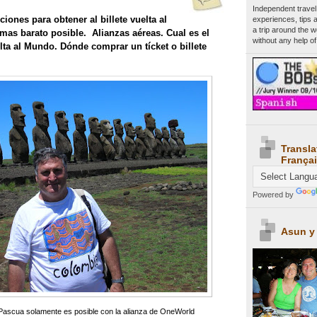
Independent travel
iones para obtener al billete vuelta al
experiences, tips 
a trip around the 
as barato posible. Alianzas aéreas. Cual es el
without any help of
lta al Mundo. Dónde comprar un tícket o billete
Transla
Françai
Powered by
Asun y
e Pascua solamente es posible con la alianza de OneWorld